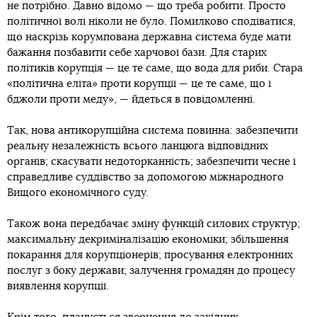
не потрібно. Давно відомо — що треба робити. Просто
політичної волі ніколи не було. Помилково сподіватися,
що наскрізь корумпована державна система буде мати
бажання позбавити себе харчової бази. Для старих
політиків корупція — це те саме, що вода для риби. Стара
«політична еліта» проти корупції — це те саме, що і
бджоли проти меду», — йдеться в повідомленні.
Так, нова антикорупційна система повинна: забезпечити
реальну незалежність всього ланцюга відповідних
органів; скасувати недоторканність; забезпечити чесне і
справедливе суддівство за допомогою міжнародного
Вищого економічного суду.
Також вона передбачає зміну функцій силових структур;
максимальну декриміналізацію економіки; збільшення
покарання для корупціонерів; просування електронних
послуг з боку держави; залучення громадян до процесу
виявлення корупції.