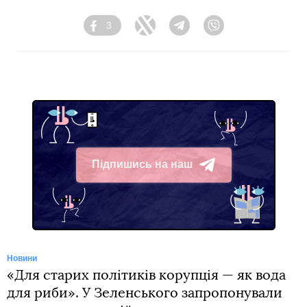
3
Facebook
Twitter
Telegram
Viber
Підпишись на наш
Telegram
Новини
«Для старих політиків корупція — як вода
для риби». У Зеленського запропонували