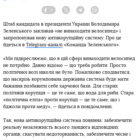
3
Facebook
Twitter
Telegram
Viber
Штаб кандидата в президенти України Володимира
Зеленського закликав «не винаходити велосипед» і
запропонував нову антикорупційну систему. Про це
йдеться в
Telegram-каналі
«Команда Зеленського».
«Ми підкреслюємо, що в цій сфері винаходити велосипед
не потрібно. Давно відомо — що треба робити. Просто
політичної волі ніколи не було. Помилково сподіватися,
що наскрізь корумпована державна система буде мати
бажання позбавити себе харчової бази. Для старих
політиків корупція — це те саме, що вода для риби. Стара
«політична еліта» проти корупції — це те саме, що і
бджоли проти меду», — йдеться в повідомленні.
Так, нова антикорупційна система повинна: забезпечити
реальну незалежність всього ланцюга відповідних
органів; скасувати недоторканність; забезпечити чесне і