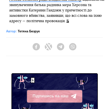
звинувачення батька радника мера Херсона та
активістки Катерини Гандзюк у причетності до
замовного вбивства, заявивши, що всі слова на їхню
адресу — політична провокація.
Автор:
Тетяна Безрук
Facebook
Twitter
Telegram
Viber
Підпишись на наш
Telegram