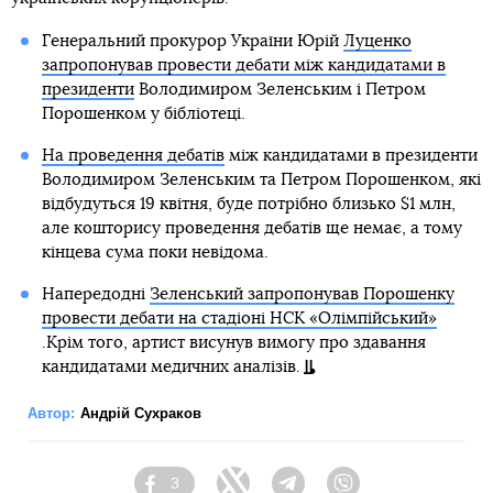
Генеральний прокурор України Юрій
Луценко
запропонував провести дебати між кандидатами в
президенти
Володимиром Зеленським і Петром
Порошенком у бібліотеці.
На проведення дебатів
між кандидатами в президенти
Володимиром Зеленським та Петром Порошенком, які
відбудуться 19 квітня, буде потрібно близько $1 млн,
але кошторису проведення дебатів ще немає, а тому
кінцева сума поки невідома.
Напередодні
Зеленський запропонував Порошенку
провести дебати на стадіоні НСК «Олімпійський»
.Крім того, артист висунув вимогу про здавання
кандидатами медичних аналізів.
Автор:
Андрій Сухраков
3