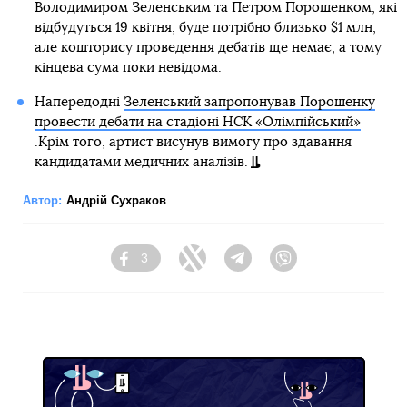
Володимиром Зеленським та Петром Порошенком, які
відбудуться 19 квітня, буде потрібно близько $1 млн,
але кошторису проведення дебатів ще немає, а тому
кінцева сума поки невідома.
Напередодні
Зеленський запропонував Порошенку
провести дебати на стадіоні НСК «Олімпійський»
.Крім того, артист висунув вимогу про здавання
кандидатами медичних аналізів.
Автор:
Андрій Сухраков
3
Facebook
Twitter
Telegram
Viber