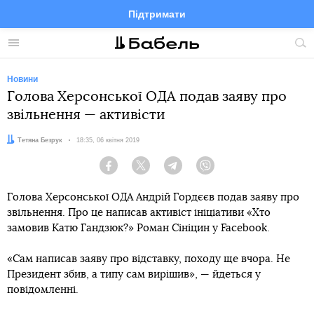
Підтримати
Facebook
Telegram
Twitter
Instagram
Меню
По
по
сай
Новини
Голова Херсонської ОДА подав заяву про
звільнення — активісти
Автор:
Тетяна Безрук
Дата:
18:35, 06 квітня 2019
Facebook
Twitter
Telegram
Viber
Голова Херсонської ОДА Андрій Гордєєв подав заяву про
звільнення. Про це написав активіст ініціативи «Хто
замовив Катю Гандзюк?» Роман Сініцин у Facebook.
«Сам написав заяву про відставку, походу ще вчора. Не
Президент збив, а типу сам вирішив», — йдеться у
повідомленні.