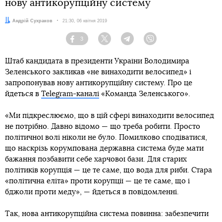
нову антикорупційну систему
Автор:
Андрій Сухраков
Дата:
21:30, 06 квітня 2019
3
Facebook
Twitter
Telegram
Viber
Штаб кандидата в президенти України Володимира
Зеленського закликав «не винаходити велосипед» і
запропонував нову антикорупційну систему. Про це
йдеться в
Telegram-каналі
«Команда Зеленського».
«Ми підкреслюємо, що в цій сфері винаходити велосипед
не потрібно. Давно відомо — що треба робити. Просто
політичної волі ніколи не було. Помилково сподіватися,
що наскрізь корумпована державна система буде мати
бажання позбавити себе харчової бази. Для старих
політиків корупція — це те саме, що вода для риби. Стара
«політична еліта» проти корупції — це те саме, що і
бджоли проти меду», — йдеться в повідомленні.
Так, нова антикорупційна система повинна: забезпечити