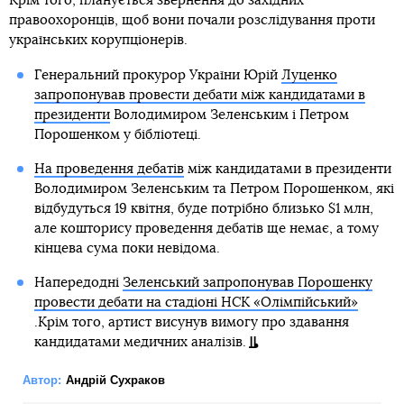
Крім того, планується звернення до західних
правоохоронців, щоб вони почали розслідування проти
українських корупціонерів.
Генеральний прокурор України Юрій
Луценко
запропонував провести дебати між кандидатами в
президенти
Володимиром Зеленським і Петром
Порошенком у бібліотеці.
На проведення дебатів
між кандидатами в президенти
Володимиром Зеленським та Петром Порошенком, які
відбудуться 19 квітня, буде потрібно близько $1 млн,
але кошторису проведення дебатів ще немає, а тому
кінцева сума поки невідома.
Напередодні
Зеленський запропонував Порошенку
провести дебати на стадіоні НСК «Олімпійський»
.Крім того, артист висунув вимогу про здавання
кандидатами медичних аналізів.
Автор:
Андрій Сухраков