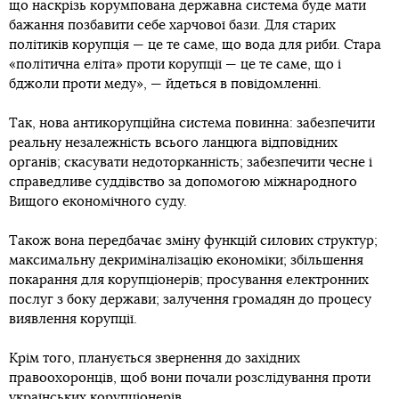
що наскрізь корумпована державна система буде мати
бажання позбавити себе харчової бази. Для старих
політиків корупція — це те саме, що вода для риби. Стара
«політична еліта» проти корупції — це те саме, що і
бджоли проти меду», — йдеться в повідомленні.
Так, нова антикорупційна система повинна: забезпечити
реальну незалежність всього ланцюга відповідних
органів; скасувати недоторканність; забезпечити чесне і
справедливе суддівство за допомогою міжнародного
Вищого економічного суду.
Також вона передбачає зміну функцій силових структур;
максимальну декриміналізацію економіки; збільшення
покарання для корупціонерів; просування електронних
послуг з боку держави; залучення громадян до процесу
виявлення корупції.
Крім того, планується звернення до західних
правоохоронців, щоб вони почали розслідування проти
українських корупціонерів.