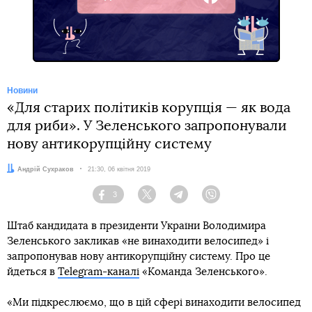
Facebook
Новини
«Для старих політиків корупція — як вода
для риби». У Зеленського запропонували
нову антикорупційну систему
Автор:
Андрій Сухраков
Дата:
21:30, 06 квітня 2019
3
Facebook
Twitter
Telegram
Viber
Штаб кандидата в президенти України Володимира
Зеленського закликав «не винаходити велосипед» і
запропонував нову антикорупційну систему. Про це
йдеться в
Telegram-каналі
«Команда Зеленського».
«Ми підкреслюємо, що в цій сфері винаходити велосипед