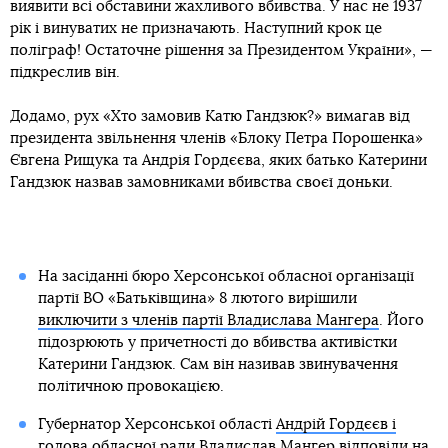
виявити всі обставини жахливого вбивства. У нас не 1937
рік і винуватих не призначають. Наступний крок це
поліграф! Остаточне рішення за Президентом України», —
підкреслив він.
Додамо, рух «Хто замовив Катю Гандзюк?» вимагав від
президента звільнення членів «Блоку Петра Порошенка»
Євгена Рищука та Андрія Гордєєва, яких батько Катерини
Гандзюк назвав замовниками вбивства своєї доньки.
На засіданні бюро Херсонської обласної організації
партії ВО «Батьківщина» 8 лютого вирішили
виключити з членів партії Владислава Мангера
. Його
підозрюють у причетності до вбивства активістки
Катерини Гандзюк. Сам він називав звинувачення
політичною провокацією.
Губернатор Херсонської області
Андрій Гордєєв і
голова обласної ради Владислав Мангер
відповіли на