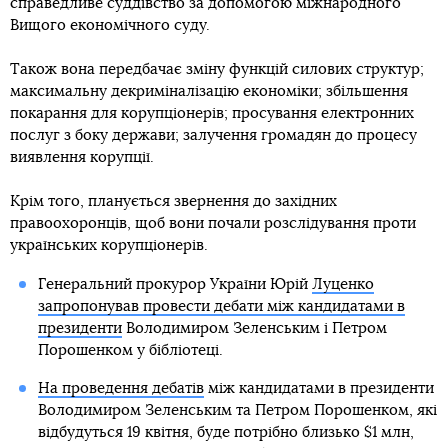
справедливе суддівство за допомогою міжнародного
Вищого економічного суду.
Також вона передбачає зміну функцій силових структур;
максимальну декриміналізацію економіки; збільшення
покарання для корупціонерів; просування електронних
послуг з боку держави; залучення громадян до процесу
виявлення корупції.
Крім того, планується звернення до західних
правоохоронців, щоб вони почали розслідування проти
українських корупціонерів.
Генеральний прокурор України Юрій
Луценко
запропонував провести дебати між кандидатами в
президенти
Володимиром Зеленським і Петром
Порошенком у бібліотеці.
На проведення дебатів
між кандидатами в президенти
Володимиром Зеленським та Петром Порошенком, які
відбудуться 19 квітня, буде потрібно близько $1 млн,