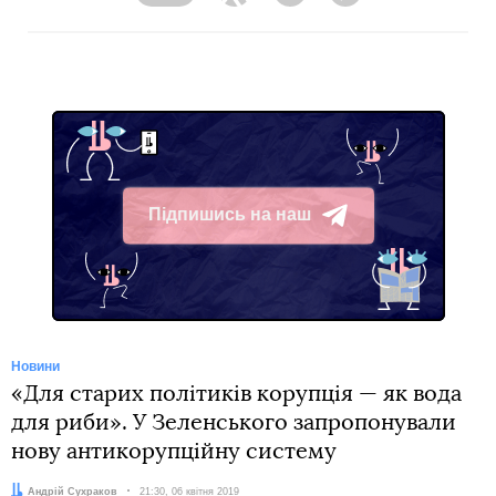
Facebook
Twitter
Telegram
Viber
Підпишись на наш
Telegram
Новини
«Для старих політиків корупція — як вода
для риби». У Зеленського запропонували
нову антикорупційну систему
Автор:
Андрій Сухраков
Дата:
21:30, 06 квітня 2019