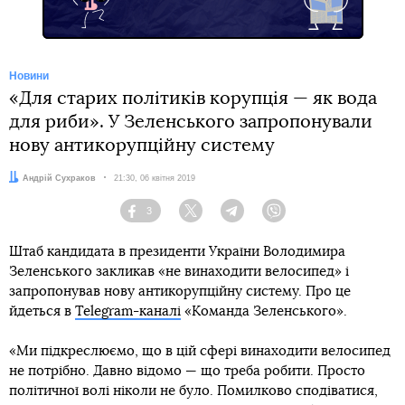
Новини
«Для старих політиків корупція — як вода
для риби». У Зеленського запропонували
нову антикорупційну систему
Автор:
Андрій Сухраков
Дата:
21:30, 06 квітня 2019
3
Facebook
Twitter
Telegram
Viber
Штаб кандидата в президенти України Володимира
Зеленського закликав «не винаходити велосипед» і
запропонував нову антикорупційну систему. Про це
йдеться в
Telegram-каналі
«Команда Зеленського».
«Ми підкреслюємо, що в цій сфері винаходити велосипед
не потрібно. Давно відомо — що треба робити. Просто
політичної волі ніколи не було. Помилково сподіватися,