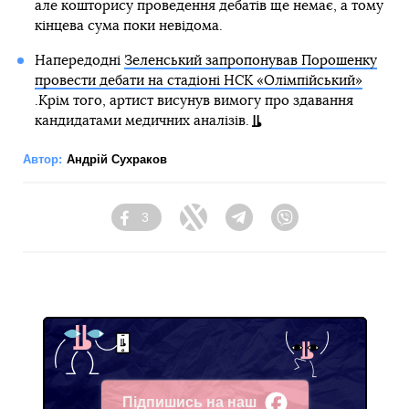
але кошторису проведення дебатів ще немає, а тому
кінцева сума поки невідома.
Напередодні
Зеленський запропонував Порошенку
провести дебати на стадіоні НСК «Олімпійський»
.Крім того, артист висунув вимогу про здавання
кандидатами медичних аналізів.
Автор:
Андрій Сухраков
3
Facebook
Twitter
Telegram
Viber
Підпишись на наш