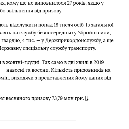
их, кому ще не виповнилося 27 років, якщо у
бо звільнення від призову.
ють відслужити понад 18 тисяч осіб. Із загальної
влять на службу безпосередньо у Збройні сили,
у гвардію, 4 тис. — у Держприкордонслужбу, а ще
Державну спеціальну службу транспорту.
в жовтні-грудні. Так само в дві хвилі в 2019
с — навесні та восени. Кількість призовників на
мін, виходячи з представлених йому даних від
я весняного призову 73,79 млн грн
.