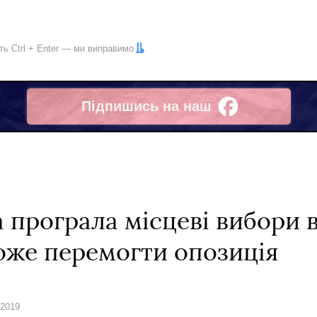
іть
Ctrl
+
Enter
— ми виправимо
Підпишись на наш
Facebook
 програла місцеві вибори в
оже перемогти опозиція
 2019