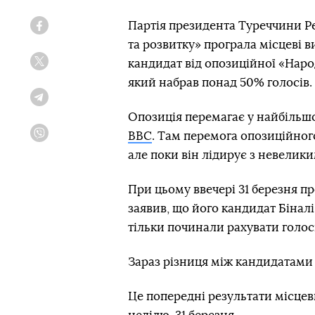
Партія президента Туреччини Р
Facebook
та розвитку» програла місцеві в
кандидат від опозиційної «Наро
Twitter
який набрав понад 50% голосів.
Telegram
Опозиція перемагає у найбільшо
BBC
. Там перемога опозиційног
Viber
але поки він лідирує з невелик
При цьому ввечері 31 березня п
заявив, що його кандидат Бінал
тільки починали рахувати голос
Зараз різниця між кандидатами
Це попередні результати місцеви