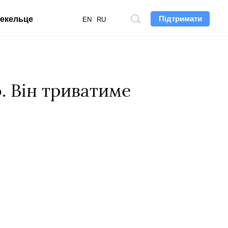
Підтримати
екельце
Пошук
EN
RU
по
сайту
. Він триватиме