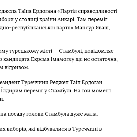
еджепа Таїпа Ердогана «Партія справедливості
ибори у столиці країни Анкарі. Там переміг
дно-республіканської партії» Мансур Яваш,
му турецькому місті — Стамбулі, повідомляє
о кандидата Екрема Імамоглу ще не остаточна,
им відривом.
резидент Туреччини Реджеп Таїп Ердоган
і Їлдирим переміг у Стамбулі. На той момент
и.
 на посаду голови Стамбула дуже мала.
х виборів, які відбувалися в Туреччині в