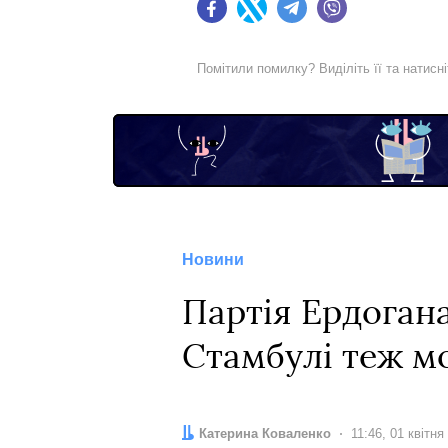
Facebook
Twitter
Telegram
Viber
Помітили помилку? Виділіть її та натисн
Новини
Партія Ердогана
Стамбулі теж м
Автор:
Катерина Коваленко
Дата:
11:46, 01 квітня