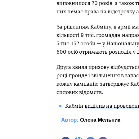
виповнилося 20 років, а також т
них немає права на відстрочку а
За рішенням Кабміну, в армії ма
кількості 9 тис. громадян напра
5 тис. 152 особи — у Національн
600 осіб отримають розподіл у 
Друга хвиля призову відбудеться 
році пройде і звільнення в запа
кожну кампанію затверджує Каб
силових відомств.
Кабмін
виділив на проведенн
Автор:
Олена Мельник