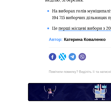
неділю, 31 березня.
На виборах голів муніципаліт
194 715 виборчих дільницях 
Це
перші місцеві вибори з 20
Автор:
Катерина Коваленко
Facebook
Twitter
Telegram
Viber
Помітили помилку? Виділіть її та натисн