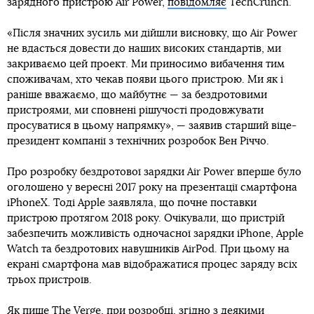
зарядного пристрою Air Power,
повідомляє
TechCrunch.
«Після значних зусиль ми дійшли висновку, що Air Power
не вдасться довести до наших високих стандартів, ми
закриваємо цей проект. Ми приносимо вибачення тим
споживачам, хто чекав появи цього пристрою. Ми як і
раніше вважаємо, що майбутнє — за бездротовими
пристроями, ми сповнені рішучості продовжувати
просуватися в цьому напрямку», — заявив старший віце-
президент компанії з технічних розробок Вен Річчо.
Про розробку бездротової зарядки Air Power вперше було
оголошено у вересні 2017 року на презентації смартфона
iPhoneX. Тоді Apple заявляла, що почне поставки
пристрою протягом 2018 року. Очікували, що пристрій
забезпечить можливість одночасної зарядки iPhone, Apple
Watch та бездротових навушників AirPod. При цьому на
екрані смартфона мав відображатися процес заряду всіх
трьох пристроїв.
Як
пише
The Verge, при розробці, згідно з деякими