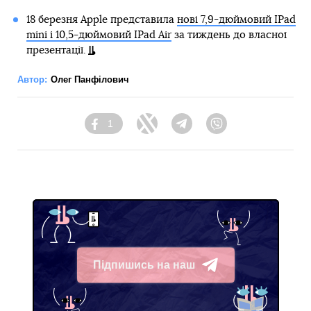
18 березня Apple представила
нові 7,9-дюймовий IPad
mini і 10,5-дюймовий IPad Air
за тиждень до власної
презентації.
Автор:
Олег Панфілович
1
Facebook
Twitter
Telegram
Viber
Підпишись на наш
Telegram