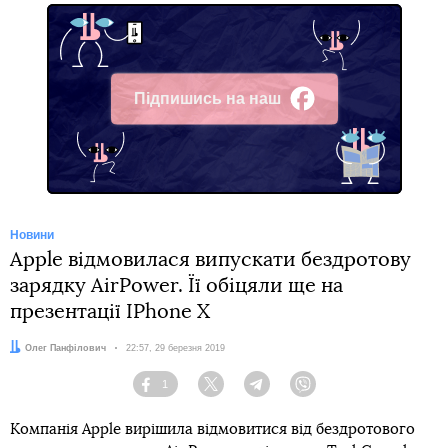
Підпишись на наш
Facebook
Новини
Apple відмовилася випускати бездротову
зарядку AirPower. Її обіцяли ще на
презентації IPhone X
Автор:
Олег Панфілович
Дата:
22:57, 29 березня 2019
1
Facebook
Twitter
Telegram
Viber
Компанія Apple вирішила відмовитися від бездротового