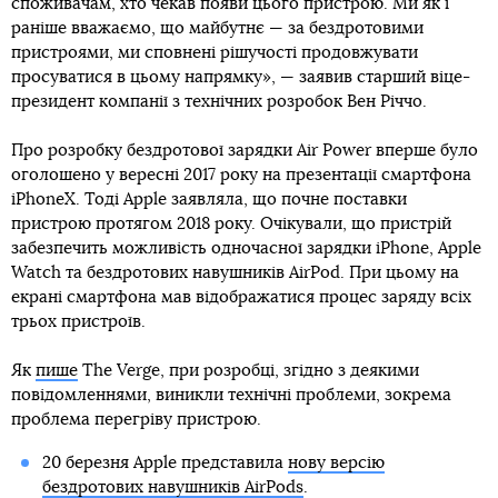
споживачам, хто чекав появи цього пристрою. Ми як і
раніше вважаємо, що майбутнє — за бездротовими
пристроями, ми сповнені рішучості продовжувати
просуватися в цьому напрямку», — заявив старший віце-
президент компанії з технічних розробок Вен Річчо.
Про розробку бездротової зарядки Air Power вперше було
оголошено у вересні 2017 року на презентації смартфона
iPhoneX. Тоді Apple заявляла, що почне поставки
пристрою протягом 2018 року. Очікували, що пристрій
забезпечить можливість одночасної зарядки iPhone, Apple
Watch та бездротових навушників AirPod. При цьому на
екрані смартфона мав відображатися процес заряду всіх
трьох пристроїв.
Як
пише
The Verge, при розробці, згідно з деякими
повідомленнями, виникли технічні проблеми, зокрема
проблема перегріву пристрою.
20 березня Apple представила
нову версію
бездротових навушників AirPods
.