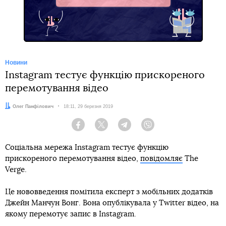
Новини
Instagram тестує функцію прискореного
перемотування відео
Автор:
Олег Панфілович
Дата:
18:11, 29 березня 2019
Facebook
Twitter
Telegram
Viber
Соціальна мережа Instagram тестує функцію
прискореного перемотування відео,
повідомляє
The
Verge.
Це нововведення помітила експерт з мобільних додатків
Джейн Манчун Вонг. Вона опублікувала у Twitter відео, на
якому перемотує запис в Instagram.