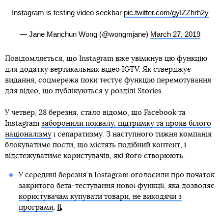
Instagram is testing video seekbar
pic.twitter.com/gyIZZhrh2y
— Jane Manchun Wong (@wongmjane)
March 27, 2019
Повідомляється, що Instagram вже увімкнув цю функцію
для додатку вертикальних відео IGTV. Як стверджує
видання, соцмережа поки тестує функцію перемотування
для відео, що публікуються у розділі Stories.
У четвер, 28 березня, стало відомо, що Facebook та
Instagram
заборонили похвалу, підтримку та прояв білого
націоналізму
і сепаратизму. З наступного тижня компанія
блокуватиме пости, що містять подібний контент, і
відстежуватиме користувачів, які його створюють.
У середині березня в Instagram оголосили про початок
закритого бета-тестування нової функції, яка дозволяє
користувачам купувати товари, не виходячи з
програми
.