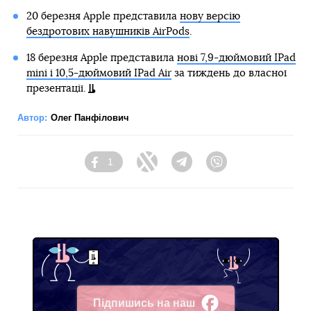
20 березня Apple представила
нову версію
бездротових навушників AirPods
.
18 березня Apple представила
нові 7,9-дюймовий IPad
mini і 10,5-дюймовий IPad Air
за тиждень до власної
презентації.
Автор:
Олег Панфілович
1
Facebook
Twitter
Telegram
Viber
Підпишись на наш