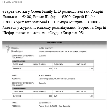
RFE/RL Graphics
«Зараз частки у Green Family LTD розподілені так: Андрій
Яковлєв — €400, Борис Шефір — €300, Сергій Шефір —
€300, Appex International LTD Тімура Міндіча — €1000», —
йдеться у журналістському розслідуванні. Борис та Сергій
Шефір також є авторами «Студії «Квартал-95».