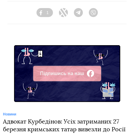
1
Facebook
Twitter
Telegram
Viber
Підпишись на наш
Facebook
Новини
Адвокат Курбедінов: Усіх затриманих 27
березня кримських татар вивезли до Росії