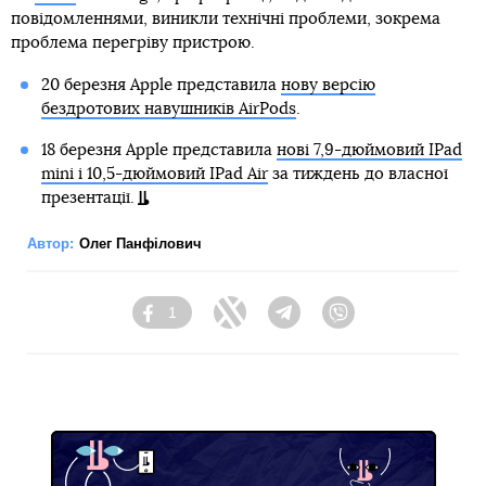
повідомленнями, виникли технічні проблеми, зокрема
проблема перегріву пристрою.
20 березня Apple представила
нову версію
бездротових навушників AirPods
.
18 березня Apple представила
нові 7,9-дюймовий IPad
mini і 10,5-дюймовий IPad Air
за тиждень до власної
презентації.
Автор:
Олег Панфілович
1
Facebook
Twitter
Telegram
Viber