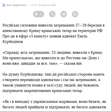
Автор:
Олег Панфілович
Дата:
21:27, 29 березня 2019
2
Facebook
Twitter
Telegram
Viber
Російські силовики вивезли затриманих 27—28 березня в
анексованому Криму кримських татар на територію РФ.
Про це в ефірі «5 каналу» заявив адвокат Еміль
Курбедінов.
«Справді, всіх затриманих, 23 людини, вивезли з Криму.
Ми припускаємо, що вивезли їх до Ростова-на-Дону і
вони вже, швидше за все, там», — сказав він.
На думку Курбедінова, такі дії російської сторони мають
створити перешкоди адвокатам і сімʼям затриманих, а
також уникнути появи в залі суду людей, які бажають
підтримати заарештованих кримських татар.
«Як і в випадку з українськими моряками, вони бачать, як
багато людей прийшли їх підтримати, як багато адвокатів