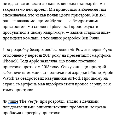
не вдасться довести до наших високих стандартів, ми
закриваємо цей проект. Ми приносимо вибачення тим
споживачам, хто чекав появи цього пристрою. Ми як і
раніше вважаємо, що майбутнє — за бездротовими
пристроями, ми сповнені рішучості продовжувати
просуватися в цьому напрямку», — заявив старший віце-
президент компанії з технічних розробок Вен Річчо.
Про розробку бездротової зарядки Air Power вперше було
оголошено у вересні 2017 року на презентації смартфона
iPhoneX. Тоді Apple заявляла, що почне поставки
пристрою протягом 2018 року. Очікували, що пристрій
забезпечить можливість одночасної зарядки iPhone, Apple
Watch та бездротових навушників AirPod. При цьому на
екрані смартфона мав відображатися процес заряду всіх
трьох пристроїв.
Як
пише
The Verge, при розробці, згідно з деякими
повідомленнями, виникли технічні проблеми, зокрема
проблема перегріву пристрою.