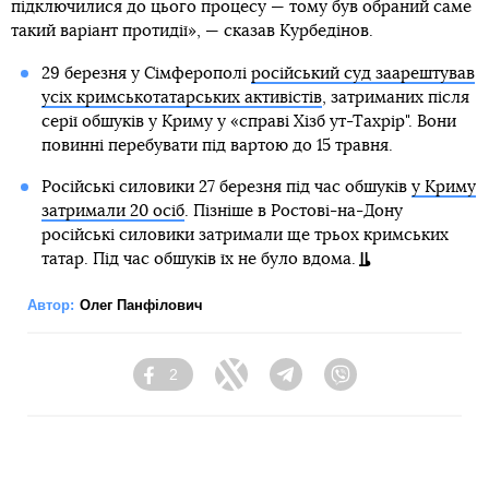
підключилися до цього процесу — тому був обраний саме
такий варіант протидії», — сказав Курбедінов.
29 березня у Сімферополі
російський суд заарештував
усіх кримськотатарських активістів
, затриманих після
серії обшуків у Криму у «справі Хізб ут-Тахрір". Вони
повинні перебувати під вартою до 15 травня.
Російські силовики 27 березня під час обшуків
у Криму
затримали 20 осіб
. Пізніше в Ростові-на-Дону
російські силовики затримали ще трьох кримських
татар. Під час обшуків їх не було вдома.
Автор:
Олег Панфілович
2
Facebook
Twitter
Telegram
Viber