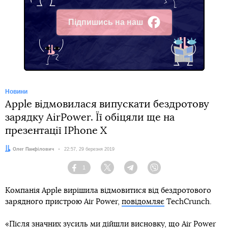
Підпишись на наш
Facebook
Новини
Apple відмовилася випускати бездротову
зарядку AirPower. Її обіцяли ще на
презентації IPhone X
Автор:
Олег Панфілович
Дата:
22:57, 29 березня 2019
1
Facebook
Twitter
Telegram
Viber
Компанія Apple вирішила відмовитися від бездротового
зарядного пристрою Air Power,
повідомляє
TechCrunch.
«Після значних зусиль ми дійшли висновку, що Air Power