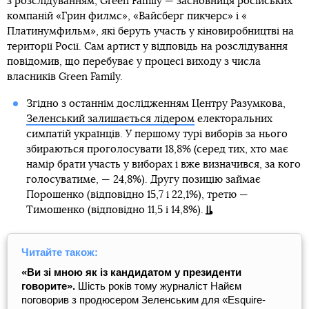
з розслідуванням, ​Green Family —​ засновниця російських
компаній «​Грин филмс»​, «Вайсберг пикчерс»​ і «​
Платинумфильм»​, які беруть участь у кіновиробництві на
території Росії. Сам артист у відповідь на розслідування
повідомив, що перебуває у процесі виходу з числа
власників Green Family.
Згідно з останнім дослідженням Центру Разумкова,
Зеленський залишається лідером
електоральних
симпатій українців. У першому турі виборів за нього
збираються проголосувати 18,8% (серед тих, хто має
намір брати участь у виборах і вже визначився, за кого
голосуватиме, — 24,8%). Другу позицію займає
Порошенко (відповідно 15,7 і 22,1%), третю —
Тимошенко (відповідно 11,5 і 14,8%).
Читайте також:
«Ви зі мною як із кандидатом у президенти
говорите».
Шість років тому журналіст Найєм
поговорив з продюсером Зеленським для «Esquire-