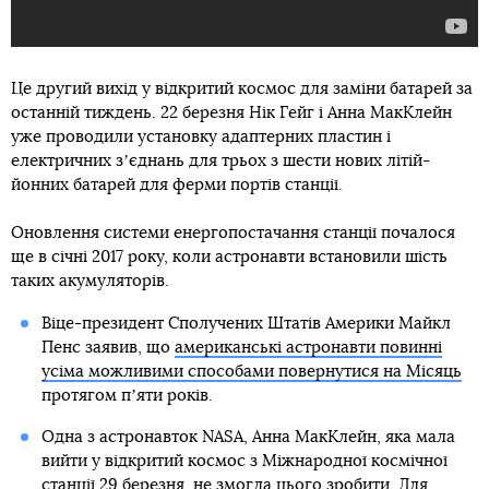
Це другий вихід у відкритий космос для заміни батарей за
останній тиждень. 22 березня Нік Гейг і Анна МакКлейн
уже проводили установку адаптерних пластин і
електричних зʼєднань для трьох з шести нових літій-
йонних батарей для ферми портів станції.
Оновлення системи енергопостачання станції почалося
ще в січні 2017 року, коли астронавти встановили шість
таких акумуляторів.
Віце-президент Сполучених Штатів Америки Майкл
Пенс заявив, що
американські астронавти повинні
усіма можливими способами повернутися на Місяць
протягом пʼяти років.
Одна з астронавток NASA, Анна МакКлейн, яка мала
вийти у відкритий космос з Міжнародної космічної
станції 29 березня, не змогла цього зробити. Д
ля