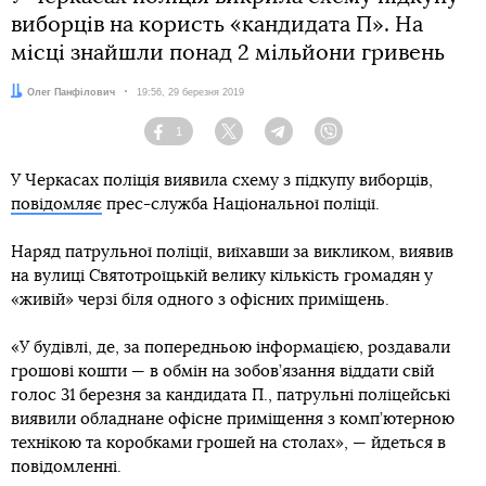
виборців на користь «кандидата П». На
місці знайшли понад 2 мільйони гривень
Автор:
Олег Панфілович
Дата:
19:56, 29 березня 2019
1
Facebook
Twitter
Telegram
Viber
У Черкасах поліція виявила схему з підкупу виборців,
повідомляє
прес-служба Національної поліції.
Наряд патрульної поліції, виїхавши за викликом, виявив
на вулиці Святотроїцькій велику кількість громадян у
«живій» черзі біля одного з офісних приміщень.
«У будівлі, де, за попередньою інформацією, роздавали
грошові кошти — в обмін на зобов’язання віддати свій
голос 31 березня за кандидата П., патрульні поліцейські
виявили обладнане офісне приміщення з комп’ютерною
технікою та коробками грошей на столах», — йдеться в
повідомленні.