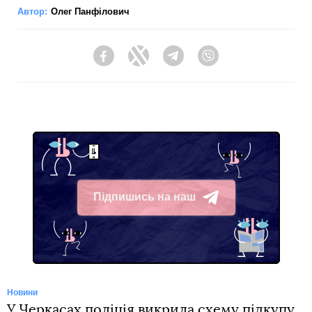
Автор:
Олег Панфілович
Facebook
Twitter
Telegram
Viber
Підпишись на наш
Telegram
Новини
У Черкасах поліція викрила схему підкупу