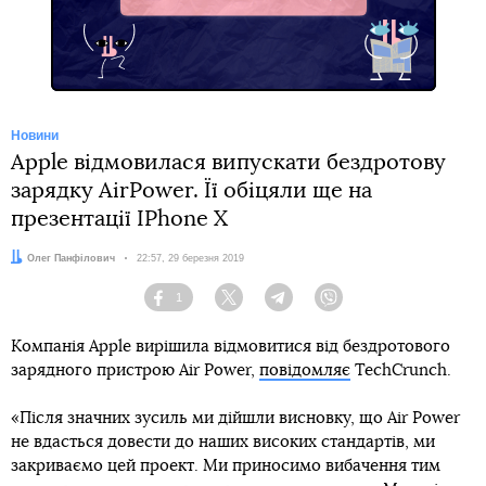
Facebook
Новини
Apple відмовилася випускати бездротову
зарядку AirPower. Її обіцяли ще на
презентації IPhone X
Автор:
Олег Панфілович
Дата:
22:57, 29 березня 2019
1
Facebook
Twitter
Telegram
Viber
Компанія Apple вирішила відмовитися від бездротового
зарядного пристрою Air Power,
повідомляє
TechCrunch.
«Після значних зусиль ми дійшли висновку, що Air Power
не вдасться довести до наших високих стандартів, ми
закриваємо цей проект. Ми приносимо вибачення тим