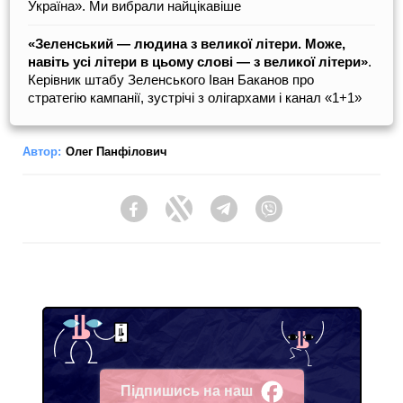
Україна». Ми вибрали найцікавіше
«Зеленський — людина з великої літери. Може,
навіть усі літери в цьому слові — з великої літери»
.
Керівник штабу Зеленського Іван Баканов про
стратегію кампанії, зустрічі з олігархами і канал «1+1»
Автор:
Олег Панфілович
Facebook
Twitter
Telegram
Viber
Підпишись на наш
Facebook