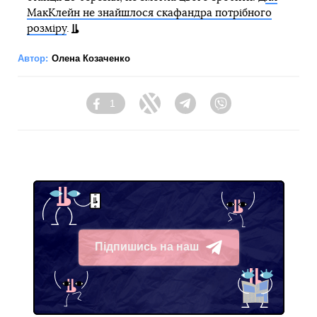
МакКлейн не знайшлося скафандра потрібного
розміру
.
Автор:
Олена Козаченко
1
Facebook
Twitter
Telegram
Viber
Підпишись на наш
Telegram