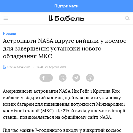
Підтримати
Facebook
Telegram
Twitter
Instagram
Меню
По
по
сай
Новини
Астронавти NASA вдруге вийшли у космос
для завершення установки нового
обладнання МКС
Автор:
Олена Козаченко
Дата:
14:41, 29 березня 2019
1
Facebook
Twitter
Telegram
Viber
Американські астронавти NASA Нік Гейг і Крістіна Кох
вийшли у відкритий космос, щоб завершити установку
нових батарей для підвищення потужності Міжнародної
космічної станції (МКС). Це 215-й вихід у космос в історії
станції, повідомляється на офіційному сайті NASA.
Під час майже 7-годинного виходу у відкритий космос