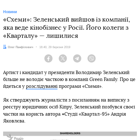
Новини
«Схеми»: Зеленський вийшов із компанії,
яка веде кінобізнес у Росії. Його колеги з
«Кварталу» — лишилися
Автор:
Олег Панфілович
Дата:
16:40, 29 березня 2019
Facebook
Twitter
Telegram
Viber
Артист і кандидат у президенти Володимир Зеленський
більше не володіє часткою в компанії Green Family. Про це
йдеться у
розслідуванні
програми «Схеми».
Як стверджують журналісти з посиланням на виписку з
реєстру юридичних осіб Кіпру, Зеленський позбувся своєї
«
частки на користь автора
Студії «Квартал-95» Андрія
Яковлєва.