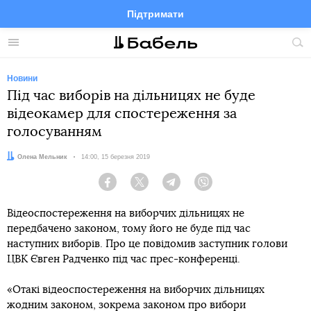
Підтримати
Facebook
Telegram
Twitter
Instagram
Меню
По
по
сай
Новини
Під час виборів на дільницях не буде
відеокамер для спостереження за
голосуванням
Автор:
Олена Мельник
Дата:
14:00, 15 березня 2019
Facebook
Twitter
Telegram
Viber
Відеоспостереження на виборчих дільницях не
передбачено законом, тому його не буде під час
наступних виборів. Про це повідомив заступник голови
ЦВК Євген Радченко під час прес-конференці.
«Отакі відеоспостереження на виборчих дільницях
жодним законом, зокрема законом про вибори