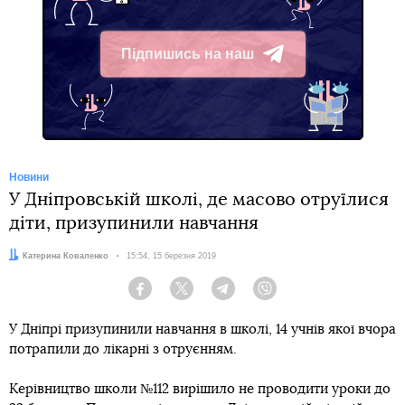
Підпишись на наш
Telegram
Новини
У Дніпровській школі, де масово отруїлися
діти, призупинили навчання
Автор:
Катерина Коваленко
Дата:
15:54, 15 березня 2019
Facebook
Twitter
Telegram
Viber
У Дніпрі призупинили навчання в школі, 14 учнів якої вчора
потрапили до лікарні з отруєнням.
Керівництво школи №112 вирішило не проводити уроки до