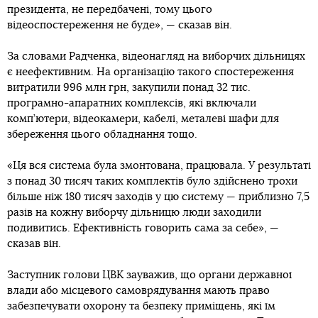
президента, не передбачені, тому цього
відеоспостереження не буде», — сказав він.
За словами Радченка, відеонагляд на виборчих дільницях
є неефективним. На організацію такого спостереження
витратили 996 млн грн, закупили понад 32 тис.
програмно-апаратних комплексів, які включали
комп’ютери, відеокамери, кабелі, металеві шафи для
збереження цього обладнання тощо.
«Ця вся система була змонтована, працювала. У результаті
з понад 30 тисяч таких комплектів було здійснено трохи
більше ніж 180 тисяч заходів у цю систему — приблизно 7,5
разів на кожну виборчу дільницю люди заходили
подивитись. Ефективність говорить сама за себе», —
сказав він.
Заступник голови ЦВК зауважив, що органи державної
влади або місцевого самоврядування мають право
забезпечувати охорону та безпеку приміщень, які їм