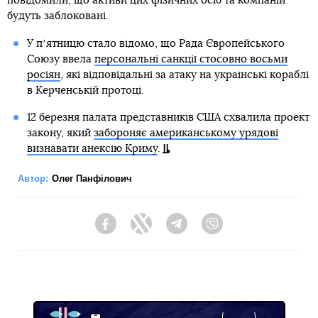
повідомили, що активи цих фізичних осіб та компаній
будуть заблоковані.
У пʼятницю стало відомо, що Рада Європейського
Союзу ввела
персональні санкції стосовно восьми
росіян
, які відповідальні за атаку на українські кораблі
в Керченській протоці.
12 березня палата представників США схвалила проект
закону, який
забороняє американському урядові
визнавати анексію Криму
.
Автор:
Олег Панфілович
Facebook
Twitter
Telegram
Viber