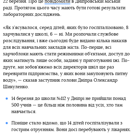
22 березня. Про це
повідомили
в Дніпровській міській
раді. Протягом цього часу мають бути готові результати
лабораторних досліджень.
«Як з’ясувалося, серед дітей, яких було госпіталізовано, 8
харчувалися у школі, 6 — ні. Ми розпочали службове
розслідування, і вже сьогодні буде видано кілька наказів
для всіх навчальних закладів міста. По-перше, всі
харчоблоки мають стати режимними об’єктами, доступ до
яких матимуть лише особи, задіяні у приготуванні їжі. По-
друге, ми зобов’яжемо всіх директорів шкіл ще раз
перевірити підприємства, у яких вони закуповують питну
воду», — сказав заступник голови Дніпра Олександр
Шикуленко.
14 березня до школи №112 у Дніпрі не прийшли понад
500 учнів — це більш ніж половина від усіх, хто там
навчається.
Пізніше стало відомо, що 14 дітей госпіталізували з
гострим отруєнням. Вони досі перебувають у лікарнях.