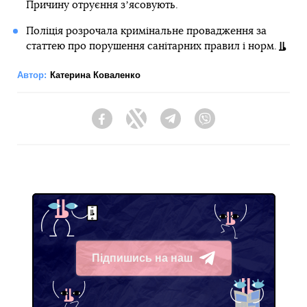
Причину отруєння зʼясовують.
Поліція розрочала кримінальне провадження за
статтею про порушення санітарних правил і норм.
Автор:
Катерина Коваленко
Facebook
Twitter
Telegram
Viber
Підпишись на наш
Telegram