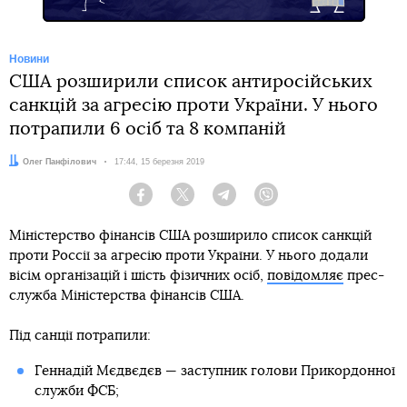
Новини
США розширили список антиросійських
санкцій за агресію проти України. У нього
потрапили 6 осіб та 8 компаній
Автор:
Олег Панфілович
Дата:
17:44, 15 березня 2019
Facebook
Twitter
Telegram
Viber
Міністерство фінансів США розширило список санкцій
проти Россії за агресію проти України. У нього додали
вісім організацій і шість фізичних осіб,
повідомляє
прес-
служба Міністерства фінансів США.
Під санції потрапили:
Геннадій Мєдвєдєв — заступник голови Прикордонної
служби ФСБ;