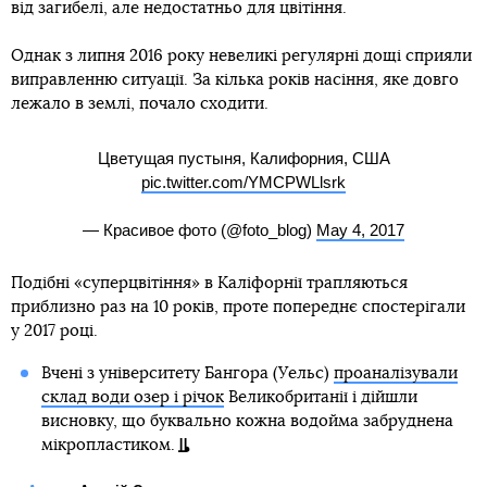
від загибелі, але недостатньо для цвітіння.
Однак з липня 2016 року невеликі регулярні дощі сприяли
виправленню ситуації. За кілька років насіння, яке довго
лежало в землі, почало сходити.
Цветущая пустыня, Калифорния, США
pic.twitter.com/YMCPWLlsrk
— Красивое фото (@foto_blog)
May 4, 2017
Подібні «суперцвітіння» в Каліфорнії трапляються
приблизно раз на 10 років, проте попереднє спостерігали
у 2017 році.
Вчені з університету Бангора (Уельс)
проаналізували
склад води озер і річок
Великобританії і дійшли
висновку, що буквально кожна водойма забруднена
мікропластиком.