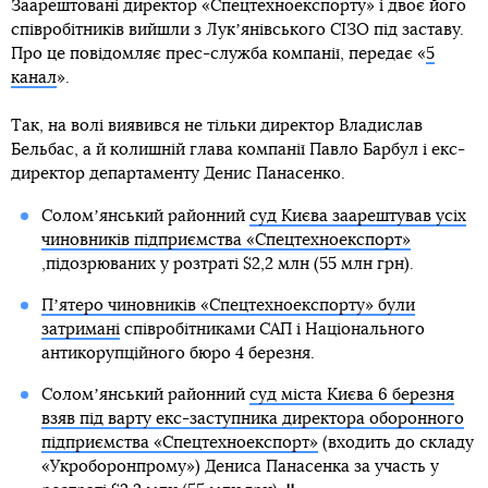
Заарештовані директор «Спецтехноекспорту» і двоє його
співробітників вийшли з Лукʼянівського СІЗО під заставу.
Про це повідомляє прес-служба компанії, передає «
5
канал
».
Так, на волі виявився не тільки директор Владислав
Бельбас, а й колишній глава компанії Павло Барбул і екс-
директор департаменту Денис Панасенко.
Соломʼянський районний
суд Києва заарештував усіх
чиновників підприємства «Спецтехноекспорт»
,підозрюваних у розтраті $2,2 млн (55 млн грн).
Пʼятеро чиновників «Спецтехноекспорту» були
затримані
співробітниками САП і Національного
антикорупційного бюро 4 березня.
Соломʼянський районний
суд міста Києва 6 березня
взяв під варту екс-заступника директора оборонного
підприємства «Спецтехноекспорт»
(входить до складу
«Укроборонпрому») Дениса Панасенка за участь у