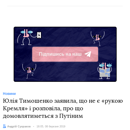
Підпишись на наш
Telegram
Новини
Юлія Тимошенко заявила, що не є «рукою
Кремля» і розповіла, про що
домовлятиметься з Путіним
Автор:
Андрій Сухраков
Дата:
18:05, 08 березня 2019