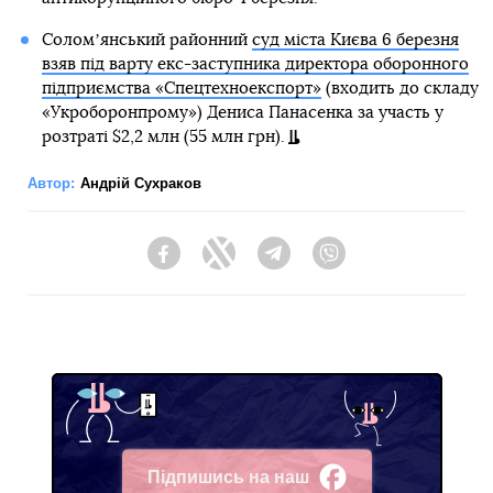
Соломʼянський районний
суд міста Києва 6 березня
взяв під варту екс-заступника директора оборонного
підприємства «Спецтехноекспорт»
(входить до складу
«Укроборонпрому») Дениса Панасенка за участь у
розтраті $2,2 млн (55 млн грн).
Автор:
Андрій Сухраков
Facebook
Twitter
Telegram
Viber
Підпишись на наш
Facebook