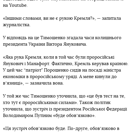
на Youtube.
«Іншими словами, ви не є рукою Кремля?», — запитала
журналістка.
У відповідь на це Тимошенко згадала часи колишнього
президента України Віктора Януковича.
«Яка рука Кремля, коли в той час були проросійські
Янукович і Манафорт. Фактично, Кремль керував країною.
У цей час “патріот” Порошенко сидів на посаді міністра
економіки в проросійському уряді. А мене кинули до
вʼязниці», — зазначила вона.
У той же час Тимошенко уточнила, що «це був тест на те,
хто тут є проросійськими силами». Також політик
уточнила, що зустріч із президентом Російської Федерації
Володимиром Путіним «буде обовʼязково».
«Ця зустріч обовʼязково буде. По-друге, обовʼязково в