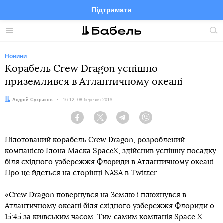
Підтримати
Facebook
Telegram
Twitter
Instagram
Меню
По
по
сай
Новини
Корабель Crew Dragon успішно
приземлився в Атлантичному океані
Автор:
Андрій Сухраков
Дата:
16:12, 08 березня 2019
Facebook
Twitter
Telegram
Viber
Пілотований корабель Crew Dragon, розроблений
компанією Ілона Маска SpaceX, здійснив успішну посадку
біля східного узбережжя Флориди в Атлантичному океані.
Про це йдеться на сторінці NASA в Twitter.
«Crew Dragon повернувся на Землю і плюхнувся в
Атлантичному океані біля східного узбережжя Флориди о
15:45 за київським часом. Тим самим компанія Space X