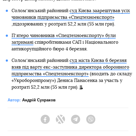
Соломʼянський районний
суд Києва заарештував усіх
чиновників підприємства «Спецтехноекспорт»
,підозрюваних у розтраті $2,2 млн (55 млн грн).
Пʼятеро чиновників «Спецтехноекспорту» були
затримані
співробітниками САП і Національного
антикорупційного бюро 4 березня.
Соломʼянський районний
суд міста Києва 6 березня
взяв під варту екс-заступника директора оборонного
підприємства «Спецтехноекспорт»
(входить до складу
«Укроборонпрому») Дениса Панасенка за участь у
розтраті $2,2 млн (55 млн грн).
Автор:
Андрій Сухраков
Facebook
Twitter
Telegram
Viber