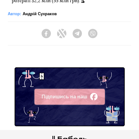
розтраті $2,2 млн (55 млн грн).
Автор:
Андрій Сухраков
Facebook
Twitter
Telegram
Viber
Підпишись на наш
Facebook