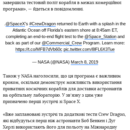
завершила тестовий політ корабля в межах комерційної
програми», — йдеться в повідомленні.
.
@SpaceX
’s
#CrewDragon
returned to Earth with a splash in the
Atlantic Ocean off Florida’s eastern shore at 8:45am ET,
completing an end-to-end flight test to the
@Space_Station
and
back as part of our
@Commercial_Crew
Program. Learn more:
https://t.co/MFB7dVb60c
pic.twitter.com/8lFL6X3Tue
— NASA (@NASA)
March 8, 2019
Також у NASA наголосили, що ця програма є важливим
кроком, оскільки демонструє можливість використання
приватних космічних кораблів для доставки астронавтів
на орбітальну лабораторію. У звʼязку з цим уже
призначено перші зустрічі зі Space X.
«Вже заплановані зустрічі та додаткові тести Crew Dragon,
які відбудуться перш ніж астронавти Боб Бенкен і Дуг
Херлі використають його для польоту на Міжнародну