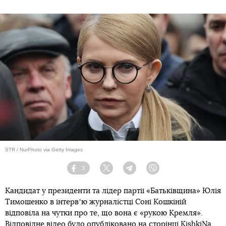
STR / NurPhoto via Getty Images
3
Facebook
Twitter
Telegram
Viber
Кандидат у президенти та лідер партії «Батьківщина» Юлія
Тимошенко в інтервʼю журналістці Соні Кошкіній
відповіла на чутки про те, що вона є «рукою Кремля».
Відповідне відео було опубліковано на сторінці KishkiNa