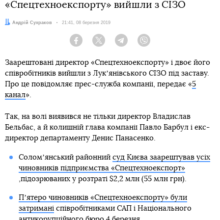
«Спецтехноекспорту» вийшли з СІЗО
Автор:
Андрій Сухраков
Дата:
21:41, 08 березня 2019
Facebook
Twitter
Telegram
Viber
Заарештовані директор «Спецтехноекспорту» і двоє його
співробітників вийшли з Лукʼянівського СІЗО під заставу.
Про це повідомляє прес-служба компанії, передає «
5
канал
».
Так, на волі виявився не тільки директор Владислав
Бельбас, а й колишній глава компанії Павло Барбул і екс-
директор департаменту Денис Панасенко.
Соломʼянський районний
суд Києва заарештував усіх
чиновників підприємства «Спецтехноекспорт»
,підозрюваних у розтраті $2,2 млн (55 млн грн).
Пʼятеро чиновників «Спецтехноекспорту» були
затримані
співробітниками САП і Національного
антикорупційного бюро 4 березня.