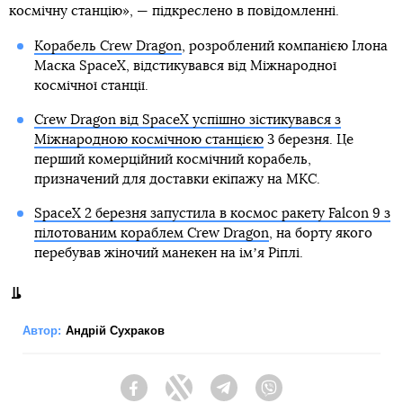
космічну станцію», — підкреслено в повідомленні.
Корабель Crew Dragon
, розроблений компанією Ілона
Маска SpaceX, відстикувався від Міжнародної
космічної станції.
Crew Dragon від SpaceX успішно зістикувався з
Міжнародною космічною станцією
3 березня. Це
перший комерційний космічний корабель,
призначений для доставки екіпажу на МКС.
SpaceX 2 березня запустила в космос ракету Falcon 9 з
пілотованим кораблем Crew Dragon
, на борту якого
перебував жіночий манекен на імʼя Ріплі.
Автор:
Андрій Сухраков
Facebook
Twitter
Telegram
Viber