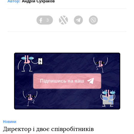
Автор:
Андрій Сухраков
3
Facebook
Twitter
Telegram
Viber
Підпишись на наш
Telegram
Новини
Директор і двоє співробітників