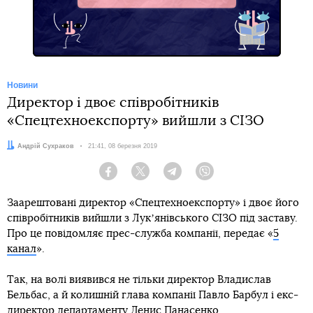
Новини
Директор і двоє співробітників
«Спецтехноекспорту» вийшли з СІЗО
Автор:
Андрій Сухраков
Дата:
21:41, 08 березня 2019
Facebook
Twitter
Telegram
Viber
Заарештовані директор «Спецтехноекспорту» і двоє його
співробітників вийшли з Лукʼянівського СІЗО під заставу.
Про це повідомляє прес-служба компанії, передає «
5
канал
».
Так, на волі виявився не тільки директор Владислав
Бельбас, а й колишній глава компанії Павло Барбул і екс-
директор департаменту Денис Панасенко.