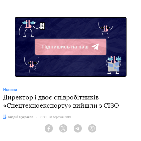
Підпишись на наш
Telegram
Новини
Директор і двоє співробітників
«Спецтехноекспорту» вийшли з СІЗО
Автор:
Андрій Сухраков
Дата:
21:41, 08 березня 2019
Facebook
Twitter
Telegram
Viber