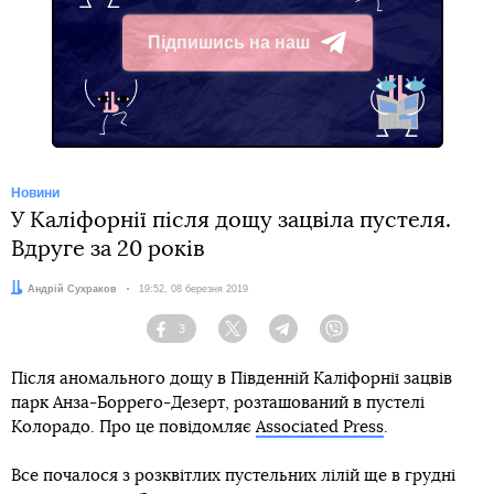
Підпишись на наш
Telegram
Новини
У Каліфорнії після дощу зацвіла пустеля.
Вдруге за 20 років
Автор:
Андрій Сухраков
Дата:
19:52, 08 березня 2019
3
Facebook
Twitter
Telegram
Viber
Після аномального дощу в Південній Каліфорнії зацвів
парк Анза-Боррего-Дезерт, розташований в пустелі
Колорадо. Про це повідомляє
Associated Press
.
Все почалося з розквітлих пустельних лілій ще в грудні