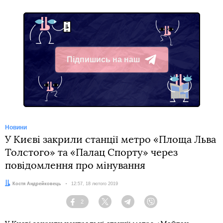
Підпишись на наш
Telegram
Новини
У Києві закрили станції метро «Площа Льва
Толстого» та «Палац Спорту» через
повідомлення про мінування
Автор:
Костя Андрейковець
Дата:
12:57, 18 лютого 2019
2
Facebook
Twitter
Telegram
Viber