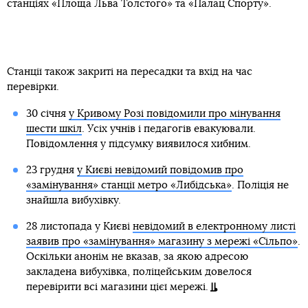
станціях «Площа Льва Толстого» та «Палац Спорту».
Станції також закриті на пересадки та вхід на час
перевірки.
30 січня
у Кривому Розі повідомили про мінування
шести шкіл
. Усіх учнів і педагогів евакуювали.
Повідомлення у підсумку виявилося хибним.
23 грудня
у Києві невідомий повідомив про
«замінування» станції метро «Либідська»
. Поліція не
знайшла вибухівку.
28 листопада у Києві
невідомий в електронному листі
заявив про «замінування» магазину з мережі «Сільпо»
.
Оскільки анонім не вказав, за якою адресою
закладена вибухівка, поліцейським довелося
перевірити всі магазини цієї мережі.