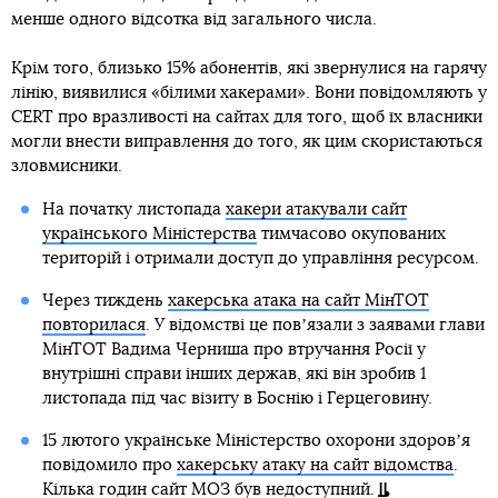
менше одного відсотка від загального числа.
Крім того, близько 15% абонентів, які звернулися на гарячу
лінію, виявилися «білими хакерами». Вони повідомляють у
CERT про вразливості на сайтах для того, щоб їх власники
могли внести виправлення до того, як цим скористаються
зловмисники.
На початку листопада
хакери атакували сайт
українського Міністерства
тимчасово окупованих
територій і отримали доступ до управління ресурсом.
Через тиждень
хакерська атака на сайт МінТОТ
повторилася
. У відомстві це повʼязали з заявами глави
МінТОТ Вадима Черниша про втручання Росії у
внутрішні справи інших держав, які він зробив 1
листопада під час візиту в Боснію і Герцеговину.
15 лютого українське Міністерство охорони здоровʼя
повідомило про
хакерську атаку на сайт відомства
.
Кілька годин сайт МОЗ був недоступний.