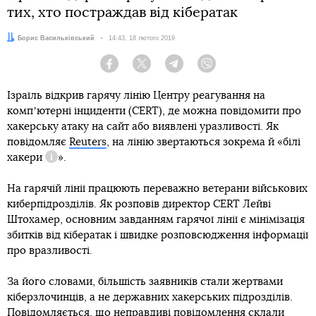
тих, хто постраждав від кібератак
Автор:
Борис Васильківський
Дата:
14:43, 18 лютого 2019
Facebook
Twitter
Telegram
Viber
Ізраїль відкрив гарячу лінію Центру реагування на
компʼютерні інциденти (CERT), де можна повідомити про
хакерську атаку на сайт або виявлені уразливості. Як
повідомляє
Reuters
, на лінію звертаються зокрема й «
білі
хакери
».
Довідка
На гарячій лінії працюють переважно ветерани військових
киберпідрозділів. Як розповів директор CERT Лейві
Штохамер, основним завданням гарячої лінії є мінімізація
збитків від кібератак і швидке розповсюдження інформації
про вразливості.
За його словами, більшість заявників стали жертвами
кіберзлочинців, а не державних хакерських підрозділів.
Повідомляється, що неправдиві повідомлення склали