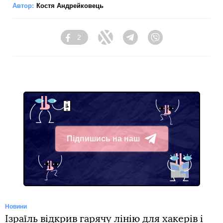
Автор:
Костя Андрейковець
2
Facebook
Twitter
Telegram
Viber
Підпишись на наш
Telegram
Новини
Ізраїль відкрив гарячу лінію для хакерів і