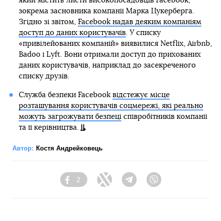
який містить листи високопосадовців Facebook,
зокрема засновника компанії Марка Цукерберга.
Згідно зі звітом,
Facebook надав деяким компаніям
доступ до даних користувачів
. У списку
«привілейованих компаній» виявилися Netflix, Airbnb,
Badoo і Lyft. Вони отримали доступ до прихованих
даних користувачів, наприклад до засекреченого
списку друзів.
Служба безпеки Facebook
відстежує місце
розташування користувачів соцмережі, які реально
можуть загрожувати безпеці
співробітників компанії
та її керівництва.
Автор:
Костя Андрейковець
2
Facebook
Twitter
Telegram
Viber