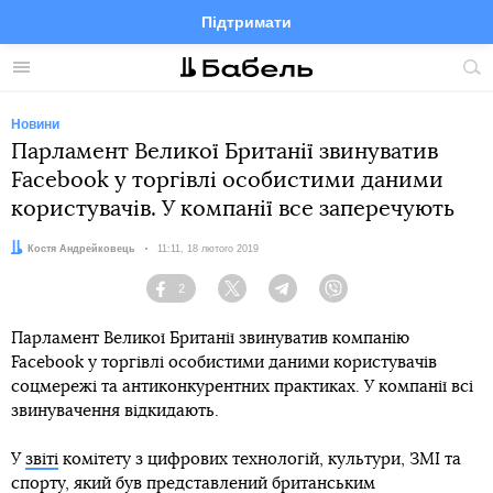
Підтримати
Facebook
Telegram
Twitter
Instagram
Меню
По
по
сай
Новини
Парламент Великої Британії звинуватив
Facebook у торгівлі особистими даними
користувачів. У компанії все заперечують
Автор:
Костя Андрейковець
Дата:
11:11, 18 лютого 2019
2
Facebook
Twitter
Telegram
Viber
Парламент Великої Британії звинуватив компанію
Facebook у торгівлі особистими даними користувачів
соцмережі та антиконкурентних практиках. У компанії всі
звинувачення відкидають.
У
звіті
комітету з цифрових технологій, культури, ЗМІ та
спорту, який був представлений британським