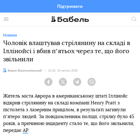
Підтримати
Facebook
Telegram
Twitter
Instagram
Меню
По
по
сай
Новини
Чоловік влаштував стрілянину на складі в
Іллінойсі і вбив пʼятьох через те, що його
звільнили
Автор:
Борис Васильківський
Дата:
12:30, 16 лютого 2019
Facebook
Twitter
Telegram
Viber
Житель міста Аврора в американському штаті Іллінойс
відкрив стрілянину на складі компанії Henry Pratt з
пістолета з лазерним прицілом, в результаті загинули
пʼятеро людей. За повідомленням поліції, стрілку було 45
років, а причиною інциденту стало те, що його звільнили,
передає
AP
.