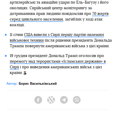
артилерійські та авіаційні удари по Ель-Багузу і його
околицях. Сирійський центр моніторингу за
дотриманням прав людини повідомляв про
70 жертв
серед цивільного населення
, загиблих у ході атак
коаліції.
11 січня
США вивели з Сирії першу партію наземної
військової техніки
після рішення президента Дональда
Трампа повернути американські війська з цієї країни.
19 грудня президент Дональд Трамп оголосив про
перемогу над терористами «Ісламської держави» в
Сирії
і про виведення американських військ з цієї
країни.
Автор:
Борис Васильківський
Facebook
Twitter
Telegram
Viber