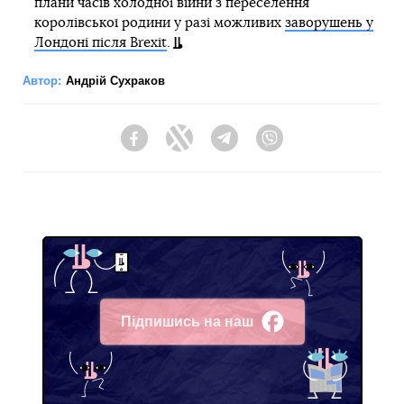
плани часів холодної війни з переселення
королівської родини у разі можливих
заворушень у
Лондоні після Brexit
.
Автор:
Андрій Сухраков
Facebook
Twitter
Telegram
Viber
Підпишись на наш
Facebook