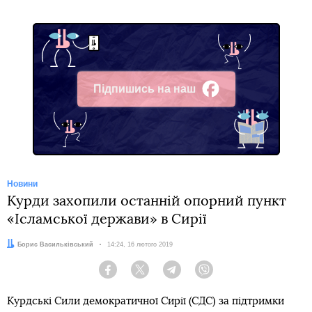
Підпишись на наш
Facebook
Новини
Курди захопили останній опорний пункт
«Ісламської держави» в Сирії
Автор:
Борис Васильківський
Дата:
14:24, 16 лютого 2019
Facebook
Twitter
Telegram
Viber
Курдські Сили демократичної Сирії (СДС) за підтримки