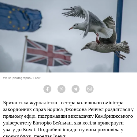
Welsh photographs / Flickr
Facebook
Twitter
Telegram
Viber
Британська журналістка і сестра колишнього міністра
закордонних справ Бориса Джонсона Рейчел роздяглася у
прямому ефірі, підтримавши викладачку Кембриджського
університету Вікторію Бейтман, яка хотіла привернути
увагу до Brexit. Подробиці інциденту вона розповіла у
своєму блозі, передає
Inews
.