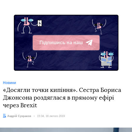
Підпишись на наш
Telegram
Новини
«Досягли точки кипіння». Сестра Бориса
Джонсона роздяглася в прямому ефірі
через Brexit
Автор:
Андрій Сухраков
Дата:
15:34, 16 лютого 2019