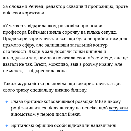
За словами Рейчел, редактор схвалив її пропозицію, проте
вніс свої корективи.
«У четвер я відкрила шоу, розповіла про подвиг
професора Бейтман і зняла сорочку на кілька секунд.
Продюсери заретушували все, що було неприйнятним для
прямого ефіру, але залишивши загальний контур
оголеності. Люди в залі досягли точки кипіння й
аплодували так, немов я показала своє мʼяке місце, але це
взагалі не так. Brexit, можливо, звів з розуму країну. Але
не мене», — підкреслила вона.
Також журналістка розповіла, що використовувала для
свого трюку спеціальну нижню білизну.
Глава британської зовнішньої розвідки МІ6 в цьому
році залишиться після виходу на пенсію, щоб
керувати
відомством у період після Brexit
.
Британські офіційні особи відновили надзвичайні