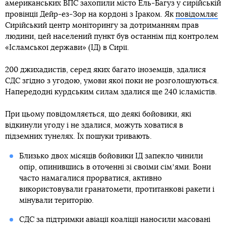
американських ВПС захопили місто Ель-Багуз у сирійській
провінції Дейр-ез-Зор на кордоні з Іраком. Як
повідомляє
Сирійський центр моніторингу за дотриманням прав
людини, цей населений пункт був останнім під контролем
«Ісламської держави» (ІД) в Сирії.
200 джихадистів, серед яких багато іноземців, здалися
СДС згідно з угодою, умови якої поки не розголошуються.
Напередодні курдським силам здалися ще 240 ісламістів.
При цьому повідомляється, що деякі бойовики, які
відкинули угоду і не здалися, можуть ховатися в
підземних тунелях. Їх пошуки тривають.
Близько двох місяців бойовики ІД запекло чинили
опір, опинившись в оточенні зі своїми сімʼями. Вони
часто намагалися прорватися, активно
використовували гранатомети, протитанкові ракети і
мінували територію.
СДС за підтримки авіації коаліції наносили масовані