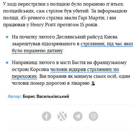
У ході перестрілки з поліцією було поранено пʼятьох
поліцейських, сам стрілок був убитий. За інформацією
поліції, 45-річного стрілка звали Гарі Мартін, і він
працював у Henry Pratt протягом 15 років.
На початку лютого Деснянський райсуд Києва
заарештував підозрюваного в
стрілянині, під час якої
було поранено дитину
.
Наприкінці лютого в місті Бастія на французькому
острові Корсика
чоловік відкрив стрілянину по
перехожих
. Він поранив як мінімум сімох осіб, один
чоловік помер дорогою в лікарню.
Автор:
Борис Васильківський
Facebook
Twitter
Telegram
Viber