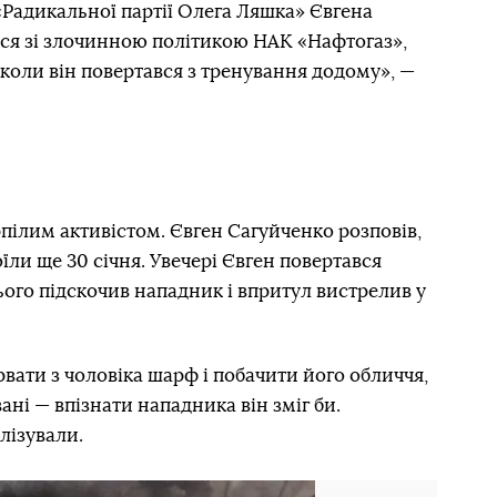
 «Радикальної партії Олега Ляшка» Євгена
вся зі злочинною політикою НАК «Нафтогаз»,
, коли він повертався з тренування додому», —
рпілим активістом. Євген Сагуйченко розповів,
їли ще 30 січня. Увечері Євген повертався
ього підскочив нападник і впритул вистрелив у
ірвати з чоловіка шарф і побачити його обличчя,
ані — впізнати нападника він зміг би.
лізували.