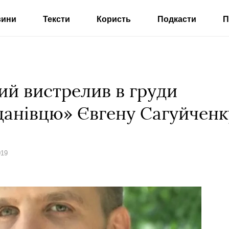
вини
Тексти
Користь
Подкасти
П
ий вистрелив в груди
данівцю» Євгену Сагуйченк
019