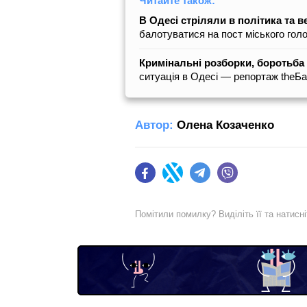
Читайте також:
В Одесі стріляли в політика та 
балотуватися на пост міського гол
Кримінальні розборки, боротьба 
ситуація в Одесі — репортаж theБ
Автор:
Олена Козаченко
Facebook
Twitter
Telegram
Viber
Помітили помилку? Виділіть її та натисн