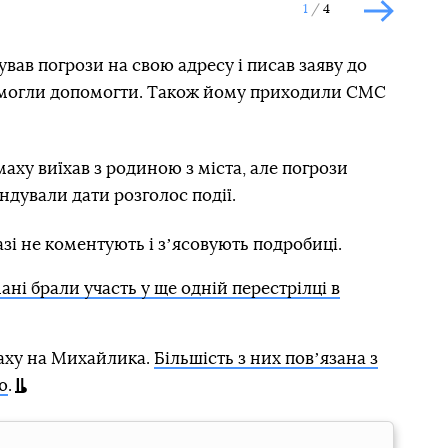
1
4
Наступн
вав погрози на свою адресу і писав заяву до
е змогли допомогти. Також йому приходили СМС
маху виїхав з родиною з міста, але погрози
ндували дати розголос події.
разі не коментують і зʼясовують подробиці.
ані брали участь у ще одній перестрілці в
маху на Михайлика.
Більшість з них повʼязана з
ю
.