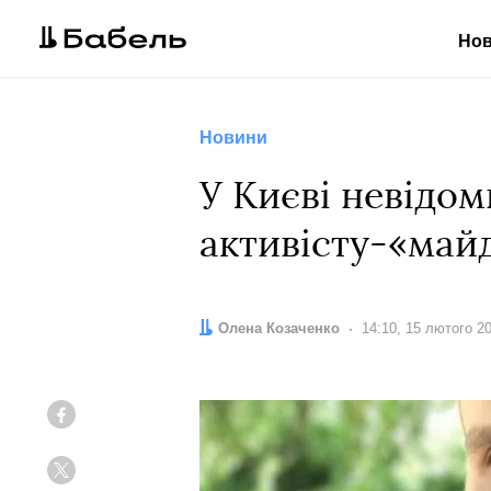
Но
Новини
У Києві невідом
активісту-«май
Автор:
Олена Козаченко
Дата:
14:10, 15 лютого 2
Facebook
Twitter