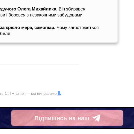
ведучого Олега Михайлика
. Він збирався
ови і боровся з незаконними забудовами
за крісло мера, самопіар.
Чому загострюється
абеля
іть
Ctrl
+
Enter
— ми виправимо
Підпишись на наш
Telegram