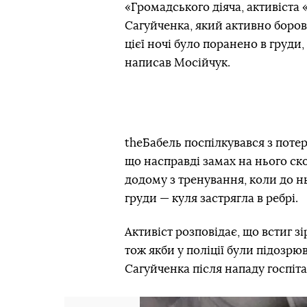
«Громадського діяча, активіста
Сагуйченка, який активно боро
цієї ночі було поранено в груди
написав Мосійчук.
theБабель поспілкувався з поте
що насправді замах на нього ско
додому з тренування, коли до н
груди — куля застрягла в ребрі.
Активіст розповідає, що встиг з
тож якби у поліції були підозрюв
Сагуйченка після нападу госпіта