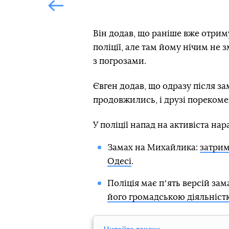
Попередній слайд
Він додав, що раніше вже отриму
поліції, але там йому нічим н
з погрозами.
Євген додав, що одразу після за
продовжились, і друзі порекоме
У поліції напад на активіста на
Замах на Михайлика:
затрим
Одесі
.
Поліція має пʼять версій за
його громадською діяльніст