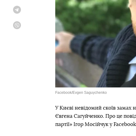
Telegram
Viber
Facebook/Evgen Saguychenko
У Києві невідомий скоїв замах н
Євгена Сагуйченко. Про це пові
партії» Ігор Мосійчук у Facebook