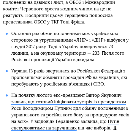
полонених на дзвінок і лист, а ОБСЄ і Міжнародний
комітет Червоного хреста жодним чином на це не
реагують. Посприяти цьому Геращенко попросила
представника ОБСЄ у ТКГ Тоні Фріша.
Останній раз обмін полоненими між українською
стороною та угрупованнями «ЛНР» і «ДНР» відбувся у
грудні 2017 року. Тоді в Україну повернулися 73
людини, а на окуповану територію — 233. Після того
Росія всі пропозиції України відкидала.
Україна 13 разів зверталася до Російської Федерації з
пропозиціями обміняти громадян РФ на українців, які
перебувають у російських вʼязницях і СІЗО.
На початку лютого екс-президент Віктор
Янукович
заявив, що готовий ініціювати зустріч із президентом
Росії
Володимиром Путіним для обміну полоненими з
українського та російського боку за процедурою «всіх
на всіх». У відповідь Геращенко заявила, що
Путін
спекулюватиме на заручниках
під час виборів.