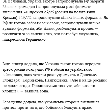
За її словами, Україна вкотре запропонувала РФ забрати
25 своїх громадян і запропонувала різні формати
звільнення. «Широкий 25/25 (росіян на політв’язнів
Кремля), і 19/72, запропонували кілька інших форматів. Як
РФ не готова забрати всіх своїх, запропонували кілька
вузьких форматів, аби тільки розблокувати процес —
розпочати зі звільнення тих, хто потребує лікування», —
підкреслила Геращенко.
Віце-спікер додала, що Україна також готова передати
трьох росіян консулам РФ в обмін на українських
військових, яких чотири роки утримують в Донецьку:
Глондаря , Корінькова, Пантюшенка. «Але й на це росіяни
не дають згоди. Продовжуємо тиснути, аби витягти
хлопців», — заявила вона.
Геращенко додала, що українська сторона висловила
протест проти того, що бойовики блокують право