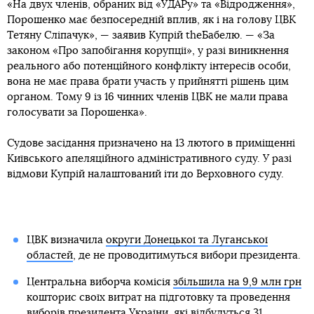
«На двух членів, обраних від «УДАРу» та «Відродження»,
Порошенко має безпосередній вплив, як і на голову ЦВК
Тетяну Сліпачук», — заявив Купрій theБабелю. — «За
законом «Про запобігання корупції», у разі виникнення
реального або потенційного конфлікту інтересів особи,
вона не має права брати участь у прийнятті рішень цим
органом. Тому 9 із 16 чинних членів ЦВК не мали права
голосувати за Порошенка».
Судове засідання призначено на 13 лютого в приміщенні
Київського апеляційного адміністративного суду. У разі
відмови Купрій налаштований іти до Верховного суду.
ЦВК визначила
округи Донецької та Луганської
областей
, де не проводитимуться вибори президента.
Центральна виборча комісія
збільшила на 9,9 млн грн
кошторис своїх витрат на підготовку та проведення
виборів президента України, які відбудуться 31