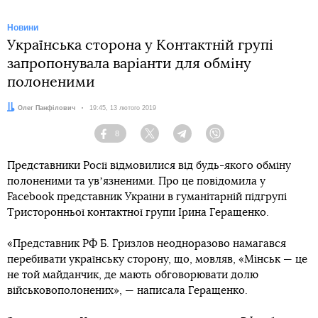
Новини
Українська сторона у Контактній групі
запропонувала варіанти для обміну
полоненими
Автор:
Олег Панфілович
Дата:
19:45, 13 лютого 2019
8
Facebook
Twitter
Telegram
Viber
Представники Росії відмовилися від будь-якого обміну
полоненими та увʼязненими. Про це повідомила у
Facebook представник України в гуманітарній підгрупі
Тристоронньої контактної групи Ірина Геращенко.
«Представник РФ Б. Гризлов неодноразово намагався
перебивати українську сторону, що, мовляв, «Мінськ — це
не той майданчик, де мають обговорювати долю
військовополонених», — написала Геращенко.