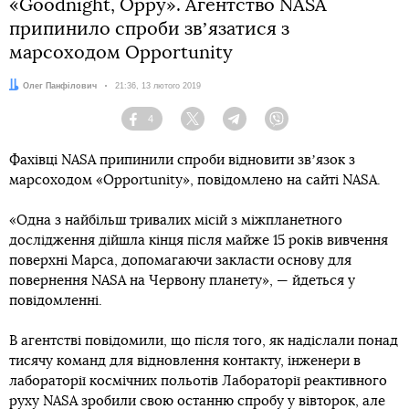
«Goodnight, Oppy». Агентство NASA
припинило спроби звʼязатися з
марсоходом Opportunity
Автор:
Олег Панфілович
Дата:
21:36, 13 лютого 2019
4
Facebook
Twitter
Telegram
Viber
Фахівці NASA припинили спроби відновити звʼязок з
марсоходом «Opportunity», повідомлено на сайті NASA.
«Одна з найбільш тривалих місій з міжпланетного
дослідження дійшла кінця після майже 15 років вивчення
поверхні Марса, допомагаючи закласти основу для
повернення NASA на Червону планету», — йдеться у
повідомленні.
В агентстві повідомили, що після того, як надіслали понад
тисячу команд для відновлення контакту, інженери в
лабораторії космічних польотів Лабораторії реактивного
руху NASA зробили свою останню спробу у вівторок, але