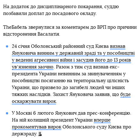
На додаток до дисциплінарного покарання, суддю
позбавили доплат до посадового окладу.
ТһеБабель звернулися за коментарем до ВРП про причини
відсторонення Васалатія.
24 січня Оболонський районний суд Києва
визнав
Януковича винним у державній зраді та у пособництві
у веденні агресивної війни і засудив його до 13 років
увʼязнення заочно
. Разом з тим суд визнав екс-
президента України невинним за звинуваченням у
пособництві посяганню на територіальну цілісність
України, що призвело до загибелі людей чи інших
тяжких наслідків. Захист Януковича заявив, що
буде
оскаржувати вирок
.
У Москві 6 лютого Янукович дав прес-конференцію.
На ній колишній президент України
вперше
прокоментував вирок
Оболонського суду Києва про
держзраду.