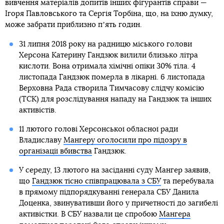
вивчення матеріалів допитів інших фігурантів справи —
Ігоря Павловського та Сергія Торбіна, що, на їхню думку,
може забрати приблизно пʼять годин.
31 липня 2018 року на радницю міського голови
Херсона Катерину Гандзюк вилили близько літра
кислоти. Вона отримала хімічні опіки 30% тіла. 4
листопада Гандзюк померла в лікарні. 6 листопада
Верховна Рада створила Тимчасову слідчу комісію
(ТСК) для розслідування нападу на Гандзюк та інших
активістів.
11 лютого голові Херсонської обласної ради
Владиславу
Мангеру оголосили про підозру в
організації вбивства
Гандзюк.
У середу, 13 лютого на засіданні суду Мангер заявив,
що
Гандзюк тісно співпрацювала з СБУ
та перебувала
в прямому підпорядкуванні генерала СБУ Данила
Доценка, звинувативши його у причетності до загибелі
активістки. В СБУ назвали це спробою
Мангера