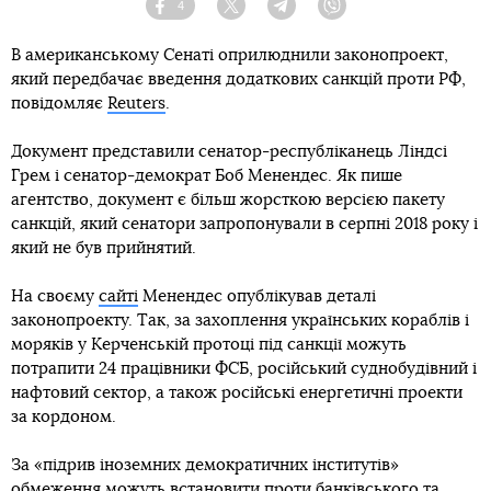
4
Facebook
Twitter
Telegram
Viber
В американському Сенаті оприлюднили законопроект,
який передбачає введення додаткових санкцій проти РФ,
повідомляє
Reuters
.
Документ представили сенатор-республіканець Ліндсі
Грем і сенатор-демократ Боб Менендес. Як пише
агентство, документ є більш жорсткою версією пакету
санкцій, який сенатори запропонували в серпні 2018 року і
який не був прийнятий.
На своєму
сайті
Менендес опублікував деталі
законопроекту. Так, за захоплення українських кораблів і
моряків у Керченській протоці під санкції можуть
потрапити 24 працівники ФСБ, російський суднобудівний і
нафтовий сектор, а також російські енергетичні проекти
за кордоном.
За «підрив іноземних демократичних інститутів»
обмеження можуть встановити проти банківського та