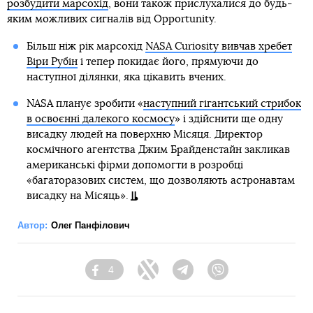
розбудити марсохід
, вони також прислухалися до будь-
яким можливих сигналів від Opportunity.
Більш ніж рік марсохід
NASA Curiosity вивчав хребет
Віри Рубін
і тепер покидає його, прямуючи до
наступної ділянки, яка цікавить вчених.
NASA планує зробити «
наступний гігантський стрибок
в освоєнні далекого космосу
» і здійснити ще одну
висадку людей на поверхню Місяця. Директор
космічного агентства Джим Брайденстайн закликав
американські фірми допомогти в розробці
«багаторазових систем, що дозволяють астронавтам
висадку на Місяць».
Автор:
Олег Панфілович
4
Facebook
Twitter
Telegram
Viber