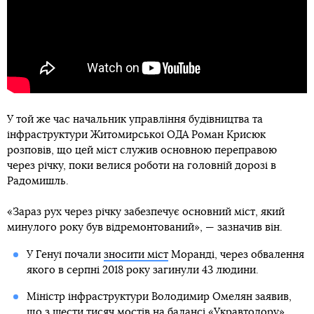
У той же час начальник управління будівництва та
інфраструктури Житомирської ОДА Роман Крисюк
розповів, що цей міст служив основною переправою
через річку, поки велися роботи на головній дорозі в
Радомишль.
«Зараз рух через річку забезпечує основний міст, який
минулого року був відремонтований», — зазначив він.
У Генуї почали
зносити міст
Моранді, через обвалення
якого в серпні 2018 року загинули 43 людини.
Міністр інфраструктури Володимир Омелян заявив,
що з шести тисяч мостів на балансі «Укравтодору»