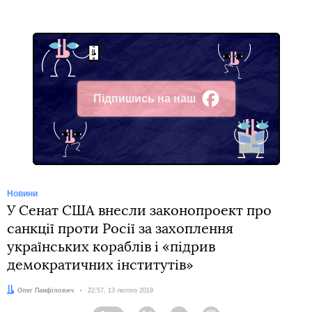
Підпишись на наш
Facebook
Новини
У Сенат США внесли законопроект про
санкції проти Росії за захоплення
українських кораблів і «підрив
демократичних інститутів»
Автор:
Олег Панфілович
Дата:
22:57, 13 лютого 2019