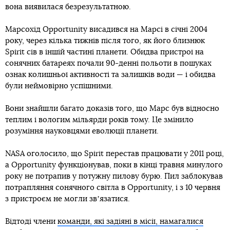
вона виявилася безрезультатною.
Марсохід Opportunity висадився на Марсі в січні 2004
року, через кілька тижнів після того, як його близнюк
Spirit сів в іншій частині планети. Обидва пристрої на
сонячних батареях почали 90-денні польоти в пошуках
ознак колишньої активності та залишків води — і обидва
були неймовірно успішними.
Вони знайшли багато доказів того, що Марс був відносно
теплим і вологим мільярди років тому. Це змінило
розуміння науковцями еволюції планети.
NASA оголосило, що Spirit перестав працювати у 2011 році,
а Opportunity функціонував, поки в кінці травня минулого
року не потрапив у потужну пилову бурю. Пил заблокував
потрапляння сонячного світла в Opportunity, і з 10 червня
з пристроєм не могли звʼязатися.
Відтоді члени
команди, які задіяні в місії, намагалися