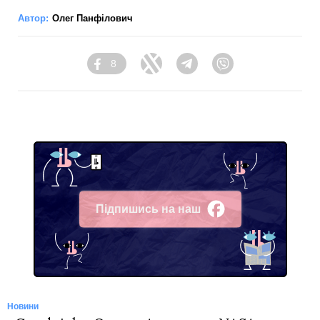
Автор:
Олег Панфілович
8
Facebook
Twitter
Telegram
Viber
Підпишись на наш
Facebook
Новини