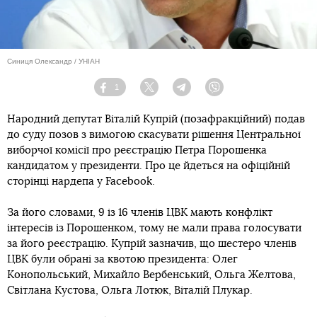
Синиця Олександр / УНІАН
1
Facebook
Twitter
Telegram
Viber
Народний депутат Віталій Купрій (позафракційний) подав
до суду позов з вимогою скасувати рішення Центральної
виборчої комісії про реєстрацію Петра Порошенка
кандидатом у президенти. Про це йдеться на офіційній
сторінці нардепа у Facebook.
За його словами, 9 із 16 членів ЦВК мають конфлікт
інтересів із Порошенком, тому не мали права голосувати
за його реєстрацію. Купрій зазначив, що шестеро членів
ЦВК були обрані за квотою президента: Олег
Конопольський, Михайло Вербенський, Ольга Желтова,
Світлана Кустова, Ольга Лотюк, Віталій Плукар.