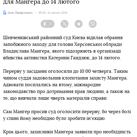
для Мангера до 14 лютого
Автор:
Олег Панфілович
Дата:
00:03, 14 лютого 2019
7
Facebook
Twitter
Telegram
Viber
Шевченківський районний суд Києва відклав обрання
запобіжного заходу для голови Херсонської облради
Владислава Мангера, якого підозрюють в організації
вбивства активістки Катерини Гандзюк, до 14 лютого.
Перерву у засіданні оголосили до 10:00 четверга. Таким
чином суддя задовольнив клопотання захисту Мангера.
Адвокати посилались на втому, міжнародне
законодавство про дотримання прав людини, а також на
те, що вивчили лише чверть матеріалів справи.
Сам Мангер просив суд оголосити перерву, бо через болі
у спині йому необхідно було зробити інʼєкцію.
Крім цього, захисники Мангера заявили про необхідність