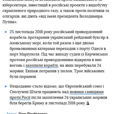
кіберсектора, інвестицій в російські проекти з видобутку
скрапленого природного газу, а також проти політиків та
олігархів, які діють «від імені президента Володимира
Путіна».
25 листопада 2018 року російський прикордонний
корабель протаранив український рейдовий буксир в
Азовському морі, коли той разом з іще двома
броньованими катерами переходив з порту Одеси в
порт Маріуполя. Під час виходу суден із Керченської
протоки російські прикордонники відкрили в них
вогонь і
захопили кораблі
, на яких перебували 24
моряки. Екіпаж потрапив у полон. Троє військових
були поранені.
Нещодавно стало відомо, що Європейський союз і
Сполучені Штати працюють над
новими санкціями
проти Росії
після захоплення 24 українських моряків
біля берегів Криму в листопаді 2018 року.
Автор:
Олег Панфілович