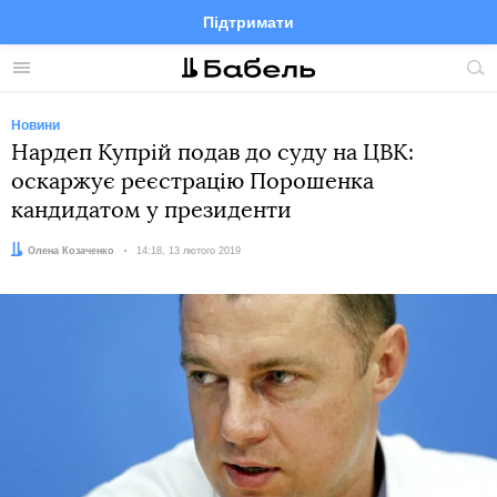
Підтримати
Facebook
Telegram
Twitter
Instagram
Меню
По
по
сай
Новини
Нардеп Купрій подав до суду на ЦВК:
оскаржує реєстрацію Порошенка
кандидатом у президенти
Автор:
Олена Козаченко
Дата:
14:18, 13 лютого 2019