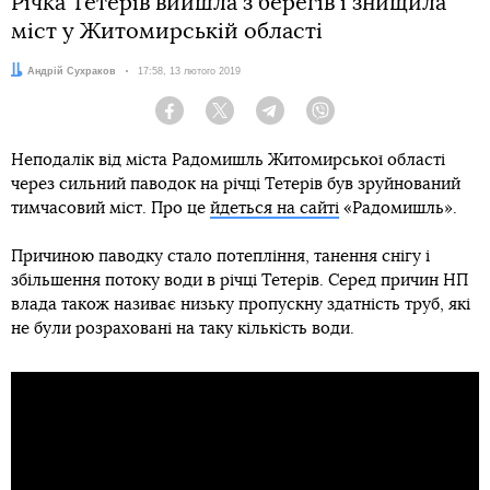
Річка Тетерів вийшла з берегів і знищила
міст у Житомирській області
Автор:
Андрій Сухраков
Дата:
17:58, 13 лютого 2019
Facebook
Twitter
Telegram
Viber
Неподалік від міста Радомишль Житомирської області
через сильний паводок на річці Тетерів був зруйнований
тимчасовий міст. Про це
йдеться на сайті
«Радомишль».
Причиною паводку стало потепління, танення снігу і
збільшення потоку води в річці Тетерів. Серед причин НП
влада також називає низьку пропускну здатність труб, які
не були розраховані на таку кількість води.