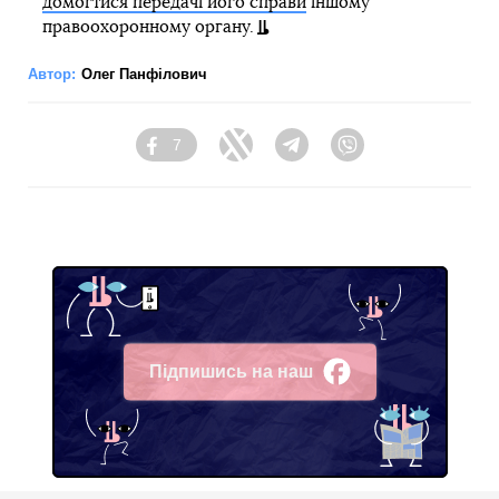
домогтися передачі його справи
іншому
правоохоронному органу.
Автор:
Олег Панфілович
7
Facebook
Twitter
Telegram
Viber
Підпишись на наш
Facebook