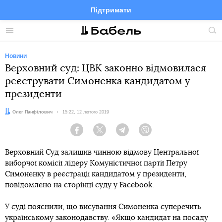
Підтримати
Facebook
Telegram
Twitter
Instagram
Меню
По
по
сай
Новини
Верховний суд: ЦВК законно відмовилася
реєструвати Симоненка кандидатом у
президенти
Автор:
Олег Панфілович
Дата:
15:22, 12 лютого 2019
Facebook
Twitter
Telegram
Viber
Верховний Суд залишив чинною відмову Центральної
виборчої комісії лідеру Комуністичної партії Петру
Симоненку в реєстрації кандидатом у президенти,
повідомлено на сторінці суду у Facebook.
У суді пояснили, що висування Симоненка суперечить
українському законодавству. «Якщо кандидат на посаду