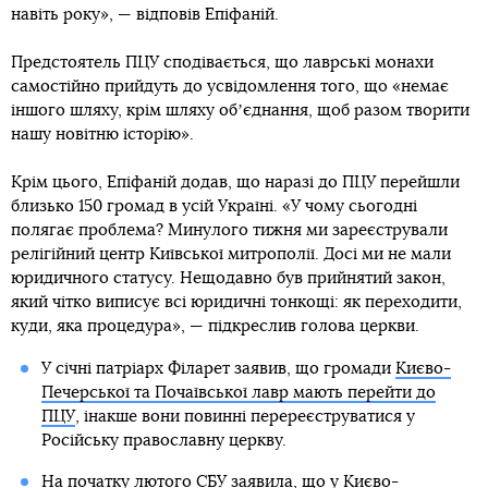
навіть року», — відповів Епіфаній.
Предстоятель ПЦУ сподівається, що лаврські монахи
самостійно прийдуть до усвідомлення того, що «немає
іншого шляху, крім шляху обʼєднання, щоб разом творити
нашу новітню історію».
Крім цього, Епіфаній додав, що наразі до ПЦУ перейшли
близько 150 громад в усій Україні. «У чому сьогодні
полягає проблема? Минулого тижня ми зареєстрували
релігійний центр Київської митрополії. Досі ми не мали
юридичного статусу. Нещодавно був прийнятий закон,
який чітко виписує всі юридичні тонкощі: як переходити,
куди, яка процедура», — підкреслив голова церкви.
У січні патріарх Філарет заявив, що громади
Києво-
Печерської та Почаївської лавр мають перейти до
ПЦУ
, інакше вони повинні перереєструватися у
Російську православну церкву.
На початку лютого СБУ заявила, що у Києво-