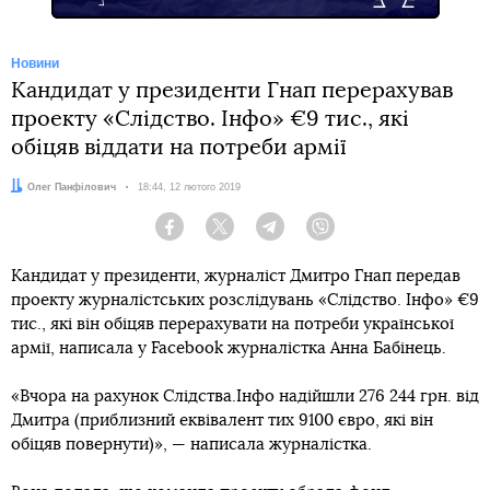
Новини
Кандидат у президенти Гнап перерахував
проекту «Слідство. Інфо» €9 тис., які
обіцяв віддати на потреби армії
Автор:
Олег Панфілович
Дата:
18:44, 12 лютого 2019
Facebook
Twitter
Telegram
Viber
Кандидат у президенти, журналіст Дмитро Гнап передав
проекту журналістських розслідувань «Слідство. Інфо» €9
тис., які він обіцяв перерахувати на потреби української
армії, написала у Facebook журналістка Анна Бабінець.
«Вчора на рахунок Слідства.Інфо надійшли 276 244 грн. від
Дмитра (приблизний еквівалент тих 9100 євро, які він
обіцяв повернути)», — написала журналістка.