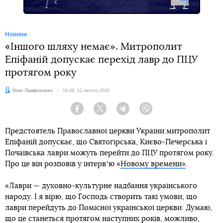
Новини
«Іншого шляху немає». Митрополит
Епіфаній допускає перехід лавр до ПЦУ
протягом року
Автор:
Олег Панфілович
Дата:
16:48, 12 лютого 2019
Facebook
Twitter
Telegram
Viber
Предстоятель Православної церкви України митрополит
Епіфаній допускає, що Святогірська, Києво-Печерська і
Почаївська лаври можуть перейти до ПЦУ протягом року.
Про це він розповів у інтервʼю «
Новому времени»
.
«Лаври — духовно-культурне надбання українського
народу. І я вірю, що Господь створить такі умови, що
лаври перейдуть до Помісної української церкви. Думаю,
що це станеться протягом наступних років, можливо,