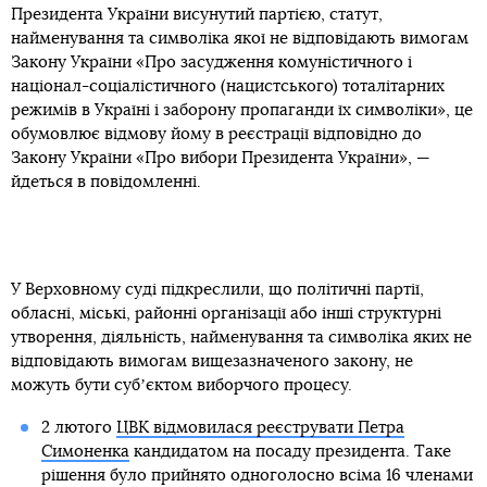
Президента України висунутий партією, статут,
найменування та символіка якої не відповідають вимогам
Закону України «Про засудження комуністичного і
націонал-соціалістичного (нацистського) тоталітарних
режимів в Україні і заборону пропаганди їх символіки», це
обумовлює відмову йому в реєстрації відповідно до
Закону України «Про вибори Президента України», —
йдеться в повідомленні.
У Верховному суді підкреслили, що політичні партії,
обласні, міські, районні організації або інші структурні
утворення, діяльність, найменування та символіка яких не
відповідають вимогам вищезазначеного закону, не
можуть бути субʼєктом виборчого процесу.
2 лютого
ЦВК відмовилася реєструвати Петра
Симоненка
кандидатом на посаду президента. Таке
рішення було прийнято одноголосно всіма 16 членами