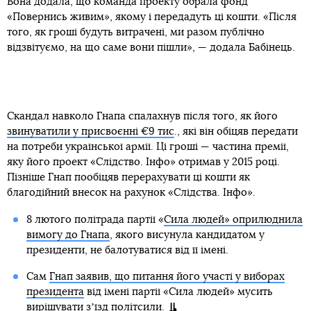
Вона додала, що команда проекту обрала фонд
«Повернись живим», якому і передадуть ці кошти. «Після
того, як гроші будуть витрачені, ми разом публічно
відзвітуємо, на що саме вони пішли», — додала Бабінець.
Скандал навколо Гнапа спалахнув після того, як його
звинуватили у присвоєнні €9 тис
., які він обіцяв передати
на потреби української армії. Ці гроші — частина премії,
яку його проект «Слідство. Інфо» отримав у 2015 році.
Пізніше Гнап пообіцяв перерахувати ці кошти як
благодійний внесок на рахунок «Слідства. Інфо».
8 лютого політрада партії «
Сила людей» оприлюднила
вимогу до Гнапа
, якого висунула кандидатом у
президенти, не балотуватися від її імені.
Сам
Гнап заявив, що питання його участі у виборах
президента
від імені партії «Сила людей» мусить
вирішувати зʼїзд політсили.