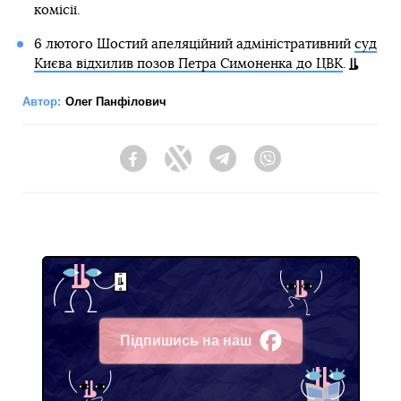
комісії.
6 лютого Шостий апеляційний адміністративний
суд
Києва відхилив позов Петра Симоненка до ЦВК
.
Автор:
Олег Панфілович
Facebook
Twitter
Telegram
Viber
Підпишись на наш
Facebook