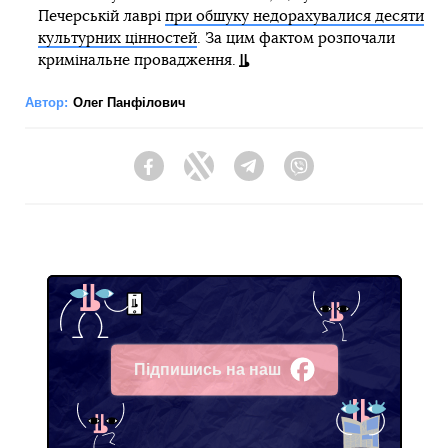
Печерській лаврі
при обшуку недорахувалися десяти
культурних цінностей
. За цим фактом розпочали
кримінальне провадження.
Автор:
Олег Панфілович
Facebook
Twitter
Telegram
Viber
Підпишись на наш
Facebook