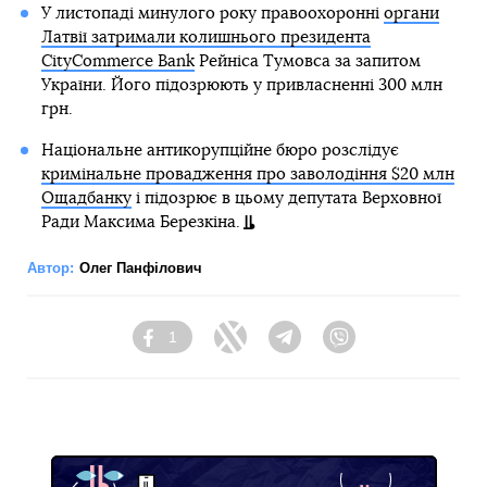
У листопаді минулого року правоохоронні
органи
Латвії затримали колишнього президента
CityCommerce Bank
Рейніса Тумовса за запитом
України. Його підозрюють у привласненні 300 млн
грн.
Національне антикорупційне бюро розслідує
кримінальне провадження про заволодіння $20 млн
Ощадбанку
і підозрює в цьому депутата Верховної
Ради Максима Березкіна.
Автор:
Олег Панфілович
1
Facebook
Twitter
Telegram
Viber