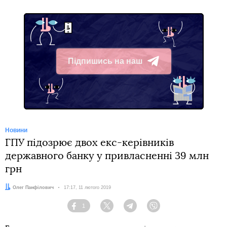
Підпишись на наш
Telegram
Новини
ГПУ підозрює двох екс-керівників
державного банку у привласненні 39 млн
грн
Автор:
Олег Панфілович
Дата:
17:17, 11 лютого 2019
1
Facebook
Twitter
Telegram
Viber