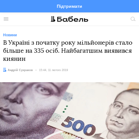
Підтримати
Facebook
Telegram
Twitter
Instagram
Меню
По
по
сай
Новини
В Україні з початку року мільйонерів стало
більше на 335 осіб. Найбагатшим виявився
киянин
Автор:
Андрій Сухраков
Дата:
15:44, 11 лютого 2019