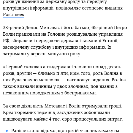
років увʼязнення за державну зраду та передачу
внутрішньої інформації, повідомляє естонське видання
Postimees
.
38-річний Денис Метсавас і його батько, 65-річний Петро
Волін працювали на Головне розвідувальне управління
РФ, збираючи і передаючи державні таємниці Естонії,
засекречену службову і внутрішню інформацію. Їх
затримали у вересні минулого року.
«Перший скоював антидержавні злочини понад десять
років, другий — близько пʼяти, крім того, роль Воліна в
них була значно меншою», — наголошує видання. Воліна
також визнали винним у двох злочинах, повʼязаних з
незаконним поводженням з боєприпасами.
За свою діяльність Метсавас і Волін отримували гроші.
Крім тюремних термінів, засуджених зобовʼязали
відшкодувати майже 4 тис. євро процесуальних витрат.
Раніше стало відомо, що третій учасник замаху на