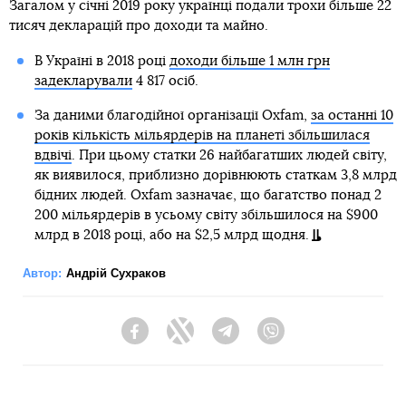
Загалом у січні 2019 року українці подали трохи більше 22
тисяч декларацій про доходи та майно.
В Україні в 2018 році
доходи більше 1 млн грн
задекларували
4 817 осіб.
За даними благодійної організації Oxfam,
за останні 10
років кількість мільярдерів на планеті збільшилася
вдвічі
. При цьому статки 26 найбагатших людей світу,
як виявилося, приблизно дорівнюють статкам 3,8 млрд
бідних людей. Oxfam зазначає, що багатство понад 2
200 мільярдерів в усьому світу збільшилося на $900
млрд в 2018 році, або на $2,5 млрд щодня.
Автор:
Андрій Сухраков
Facebook
Twitter
Telegram
Viber