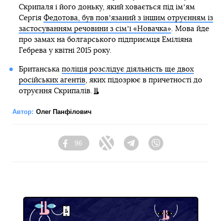
Скрипаля і його доньку, який ховається під імʼям
Сергія
Федотова, був повʼязаний з іншим отруєнням із
застосуванням речовини з сімʼї «Новачка»
. Мова йде
про замах на болгарського підприємця Еміліяна
Гебрева у квітні 2015 року.
Британська
поліція розслідує діяльність ще двох
російських агентів
, яких підозрює в причетності до
отруєння Скрипалів.
Автор:
Олег Панфілович
96
Facebook
Twitter
Telegram
Viber