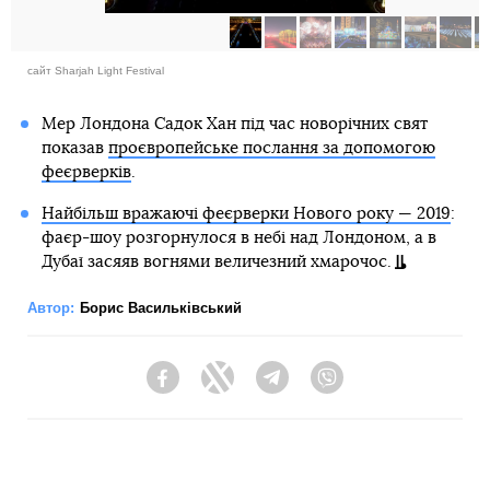
сайт Sharjah Light Festival
Мер Лондона Садок Хан під час новорічних свят
показав
проєвропейське послання за допомогою
феєрверків
.
Найбільш вражаючі феєрверки Нового року — 2019
:
фаєр-шоу розгорнулося в небі над Лондоном, а в
Дубаї засяяв вогнями величезний хмарочос.
Автор:
Борис Васильківський
Facebook
Twitter
Telegram
Viber