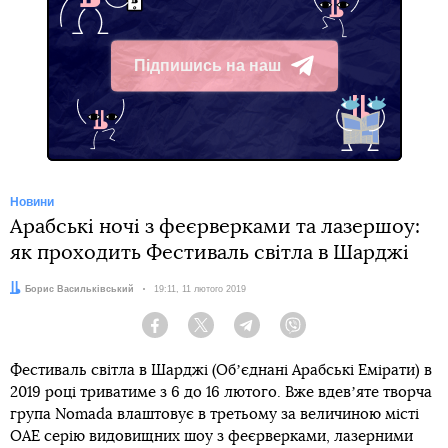
Підпишись на наш
Telegram
Новини
Арабські ночі з феєрверками та лазершоу:
як проходить Фестиваль світла в Шарджі
Автор:
Борис Васильківський
Дата:
19:11, 11 лютого 2019
Facebook
Twitter
Telegram
Viber
Фестиваль світла в Шарджі (Обʼєднані Арабські Емірати) в
2019 році триватиме з 6 до 16 лютого. Вже вдевʼяте творча
група Nomada влаштовує в третьому за величиною місті
ОАЕ серію видовищних шоу з феєрверками, лазерними