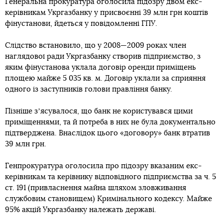
Генеральна прокуратура оголосила підозру двом екс-
керівникам Укргазбанку у присвоєнні 39 млн грн коштів
фінустанови, йдеться у повідомленні ГПУ.
Слідство встановило, що у 2008—2009 роках член
наглядової ради Укргазбанку створив підприємство, з
яким фінустанова уклала договір оренди приміщень
площею майже 5 035 кв. м. Договір уклали за сприяння
одного із заступників голови правління банку.
Пізніше зʼясувалося, що банк не користувався цими
приміщеннями, та й потреба в них не була документально
підтверджена. Внаслідок цього «договору» банк втратив
39 млн грн.
Генпрокуратура оголосила про підозру вказаним екс-
керівникам та керівнику відповідного підприємства за ч. 5
ст. 191 (привласнення майна шляхом зловживання
службовим становищем) Кримінального кодексу. Майже
95% акцій Укргазбанку належать державі.