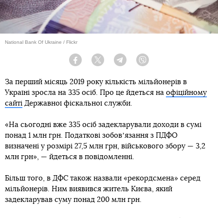
National Bank Of Ukraine / Flickr
Facebook
Twitter
Telegram
Viber
За перший місяць 2019 року кількість мільйонерів в
Україні зросла на 335 осіб. Про це йдеться на
офіційному
сайті
Державної фіскальної служби.
«На сьогодні вже 335 осіб задекларували доходи в сумі
понад 1 млн грн. Податкові зобовʼязання з ПДФО
визначені у розмірі 27,5 млн грн, військового збору — 3,2
млн грн», — йдеться в повідомленні.
Більш того, в ДФС також назвали «рекордсмена» серед
мільйонерів. Ним виявився житель Києва, який
задекларував суму понад 200 млн грн.