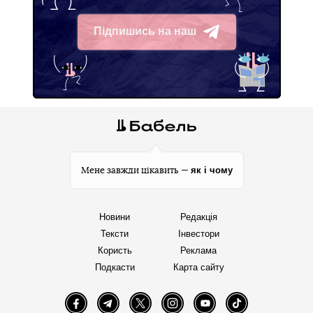
Підпишись на наш
Telegram
як і чому
Мене завжди цікавить —
Новини
Редакція
Тексти
Інвестори
Користь
Реклама
Подкасти
Карта сайту
Facebook
Telegram
Twitter
Instagram
YouTube
TikTok