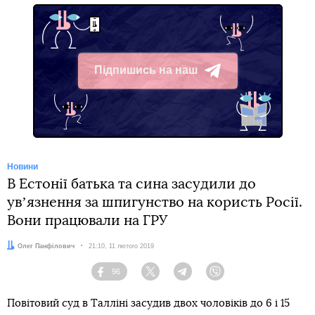
Підпишись на наш
Telegram
Новини
В Естонії батька та сина засудили до
увʼязнення за шпигунство на користь Росії.
Вони працювали на ГРУ
Автор:
Олег Панфілович
Дата:
21:10, 11 лютого 2019
96
Facebook
Twitter
Telegram
Viber
Повітовий суд в Талліні засудив двох чоловіків до 6 і 15