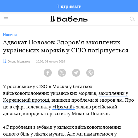
Підтримати
Facebook
Telegram
Twitter
Instagram
Меню
По
по
сай
Новини
Адвокат Полозов: Здоровʼя захоплених
українських моряків у СІЗО погіршується
Автор:
Олена Мельник
Дата:
10:09, 08 лютого 2019
Facebook
Twitter
Telegram
Viber
У російському СІЗО в Москві у багатьох
військовополонених українських моряків,
захоплених у
Керченській протоці
, виникли проблеми зі здоровʼям. Про
це в ефірі телеканалу
«Прямий»
заявив російський
адвокат, координатор захисту Микола Полозов.
«Є проблеми з зубами у кількох військовополонених,
одного біль у ліктях мучить. Але ми намагаємося у