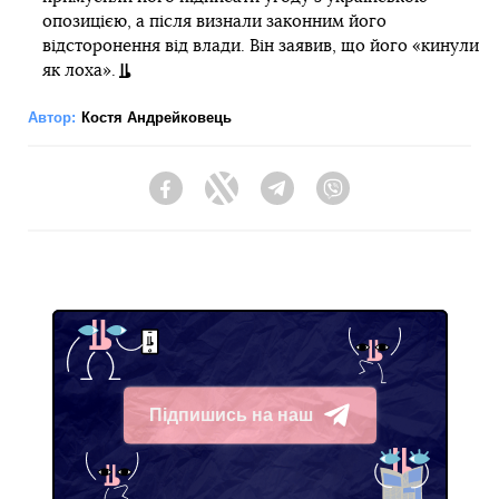
опозицією, а після визнали законним його
відсторонення від влади. Він заявив, що його «кинули
як лоха».
Автор:
Костя Андрейковець
Facebook
Twitter
Telegram
Viber
Підпишись на наш
Telegram