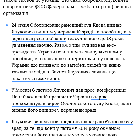
Також Пєсков не уточнив, хто саме охороняє Януковича —
співробітники ФСО (Федеральна служба охорони) чи інша
організація.
24 січня Оболонський районний суд Києва
визнав
Януковича винним у державній зраді і в пособництві у
веденні агресивної війни
і засудив його до 13 років
увʼязнення заочно. Разом з тим суд визнав екс-
президента України невинним за звинуваченням у
пособництві посяганню на територіальну цілісність
України, що призвело до загибелі людей чи інших
тяжких наслідків. Захист Януковича заявив, що
оскаржуватиме вирок
.
У Москві 6 лютого Янукович дав прес-конференцію.
На ній колишній президент України
вперше
прокоментував вирок
Оболонського суду Києва, який
визнав його винним у державній зраді.
Янукович
звинуватив представників країн Євросоюзу у
зраді
за те, що вони у лютому 2014 року обманом
примусили його підписати угоду з українською