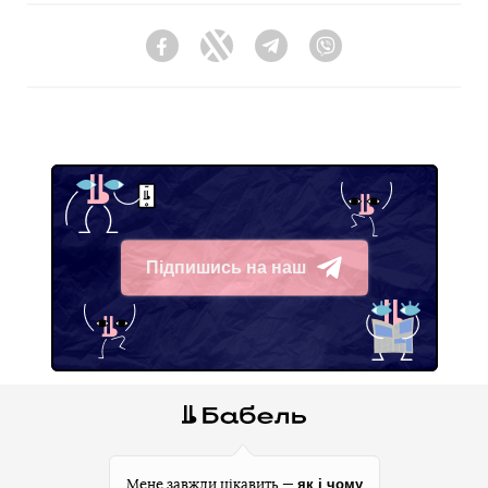
Facebook
Twitter
Telegram
Viber
Підпишись на наш
Telegram
як і чому
Мене завжди цікавить —