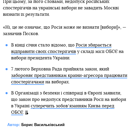
При цьому, за його словами, недопуск російських
спостерігачів на українські вибори не завадить Москві
визнати їх результати.
«Ні, це не означає, що Росія може не визнати [вибори]», —
зазначив Пєсков.
В кінці січня стало відомо, що
Росія збирається
відправити своїх спостерігачів
у складі місії ОБСЄ на
вибори президента України.
7 лютого Верховна Рада прийняла закон, який
забороняє представникам країни-агресора працювати
спостерігачами
на виборах.
В Організації з безпеки і співпраці в Європі заявили,
що закон про недопуск представників Росії на вибори
в Україні
суперечить зобовʼязанням Києва перед
ОБСЄ
.
Автор:
Борис Васильківський