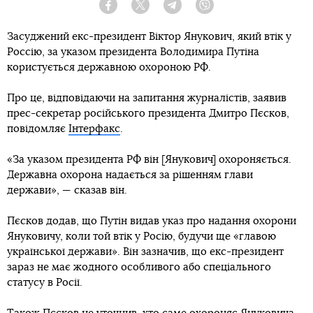
Facebook
Twitter
Telegram
Viber
Засуджений екс-президент Віктор Янукович, який втік у
Россію, за указом президента Володимира Путіна
користується державною охороною РФ.
Про це, відповідаючи на запитання журналістів, заявив
прес-секретар російського президента Дмитро Пєсков,
повідомляє
Інтерфакс
.
«За указом президента РФ він [Янукович] охороняється.
Державна охорона надається за рішенням глави
держави», — сказав він.
Пєсков додав, що Путін видав указ про надання охорони
Януковичу, коли той втік у Росію, будучи ще «главою
української держави». Він зазначив, що екс-президент
зараз не має жодного особливого або спеціального
статусу в Росії.