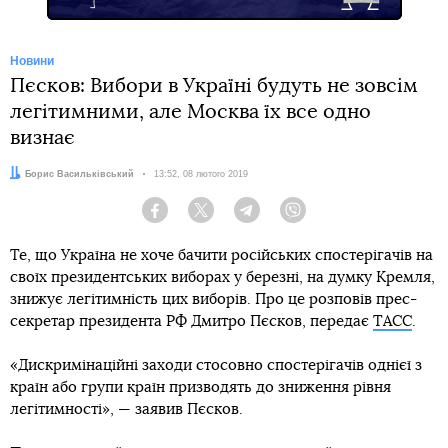
Новини
Пєсков: Вибори в Україні будуть не зовсім
легітимними, але Москва їх все одно
визнає
Автор:
Борис Васильківський
Дата:
13:52, 08 лютого 2019
Facebook
Twitter
Telegram
Viber
Те, що Україна не хоче бачити російських спостерігачів на
своїх президентських виборах у березні, на думку Кремля,
знижує легітимність цих виборів. Про це розповів прес-
секретар президента РФ Дмитро Пєсков, передає
ТАСС
.
«Дискримінаційні заходи стосовно спостерігачів однієї з
країн або групи країн призводять до зниження рівня
легітимності», — заявив Пєсков.