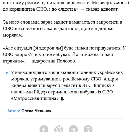
штатному режимі ці питання вирішувати. Ми звертаємося і
до керівництва СІЗО, і до слідства», — сказав адвокат.
За його словами, зараз захист намагається запросити в
СІЗО незалежного лікаря-дантиста, щоб він допоміг
морякам.
«Але ситуація [зі здоровʼям] буде тільки погіршуватися. У
СІЗО здоровʼя ніхто не набуває. Його можна тільки
втрачати», — підкреслив Полозов.
У наймолодшого з військовополонених українських
моряків, утримуваних в російському СІЗО, Андрія
Ейдера
виявили віруси гепатитів В і С
. Виписку з
аналізами Ейдер отримав, коли вибував із СІЗО
«Матросская тишина».
Автор:
Олена Мельник