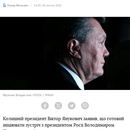
Автор:
Олена Мельник
Дата:
14:45, 06 лютого 2019
Мусієнко Владислав / POOL / УНІАН
Facebook
Twitter
Telegram
Viber
Колишній президент Віктор Янукович заявив, що готовий
ініціювати зустріч з президентом Росії Володимиром