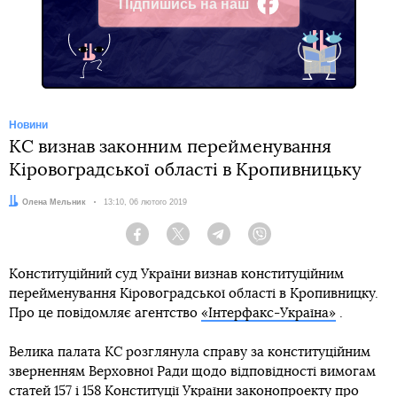
Підпишись на наш
Facebook
Новини
КС визнав законним перейменування
Кіровоградської області в Кропивницьку
Автор:
Олена Мельник
Дата:
13:10, 06 лютого 2019
Facebook
Twitter
Telegram
Viber
Конституційний суд України визнав конституційним
перейменування Кіровоградської області в Кропивницку.
Про це повідомляє агентство
«Інтерфакс-Україна»
.
Велика палата КС розглянула справу за конституційним
зверненням Верховної Ради щодо відповідності вимогам
статей 157 і 158 Конституції України законопроекту про