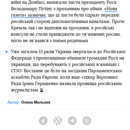
війні на Донбасі, написали листи президенту Росії
Володимиру Путіну з проханням про обмін.
«Нова
газета» зазначає
, що ці листи були одразу передані
російській стороні дипломатичними каналами. Проте
Кремль так і не відповів на прохання, а російські
консули не стали приїжджати до увʼязнених росіян,
ніхто не звʼязався з їхніми родичами.
Уже загалом 13 разів Україна зверталася до Російської
Федерації з пропозиціями обміняти громадян Росії на
українців, що перебувають у російських вʼязницях і
СІЗО. Востаннє це було на засіданні Парламентської
асамблеї Ради Європи, коли віце-спікер Верховної
Ради Ірина Геращенко назвала прізвища російським
журналістам.
Автор:
Олена Мельник
Facebook
Twitter
Telegram
Viber