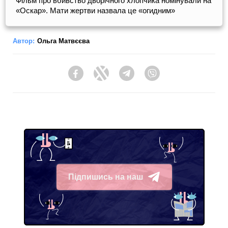
Фільм про вбивство дворічного хлопчика номінували на
«Оскар». Мати жертви назвала це «огидним»
Автор:
Ольга Матвєєва
Facebook
Twitter
Telegram
Viber
Підпишись на наш
Telegram