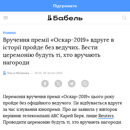
Підтримати
Facebook
Telegram
Twitter
Instagram
Меню
По
по
сай
Новини
Вручення премії «Оскар-2019» вдруге в
історії пройде без ведучих. Вести
церемонію будуть ті, хто вручають
нагороди
Автор:
Ольга Матвєєва
Дата:
09:25, 06 лютого 2019
Facebook
Twitter
Telegram
Viber
Церемонія вручення премії «Оскар-2019» цього року
пройде без офіційного ведучого. Це відбувається вдруге
за час існування кінопремії. Про це заявила у вівторок
керівник телекомпанії ABC Карей Берк, пише
Reuters
.
Проводити церемонію будуть ті, хто вручають нагороди.