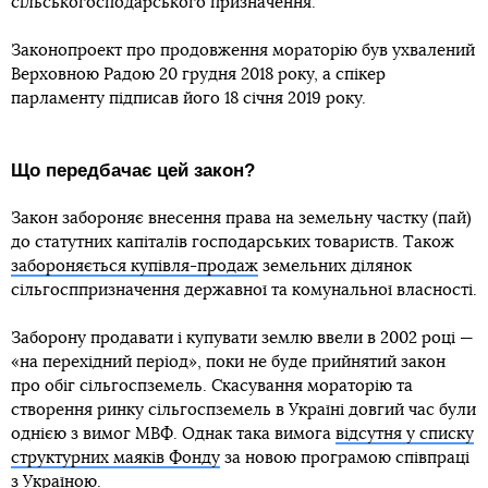
сільськогосподарського призначення.
Законопроект про продовження мораторію був ухвалений
Верховною Радою 20 грудня 2018 року, а спікер
парламенту підписав його 18 січня 2019 року.
Що передбачає цей закон?
Закон забороняє внесення права на земельну частку (пай)
до статутних капіталів господарських товариств. Також
забороняється купівля-продаж
земельних ділянок
сільгосппризначення державної та комунальної власності.
Заборону продавати і купувати землю ввели в 2002 році —
«на перехідний період», поки не буде прийнятий закон
про обіг сільгоспземель. Скасування мораторію та
створення ринку сільгоспземель в Україні довгий час були
однією з вимог МВФ. Однак така вимога
відсутня у списку
структурних маяків Фонду
за новою програмою співпраці
з Україною.