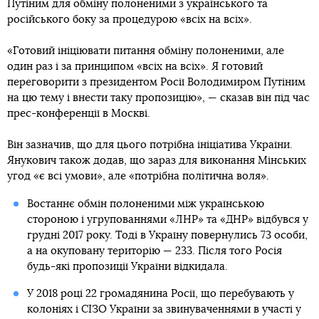
Путіним для обміну полоненими з українського та
російського боку за процедурою «всіх на всіх».
«Готовий ініціювати питання обміну полоненими, але
один раз і за принципом «всіх на всіх». Я готовий
переговорити з президентом Росії Володимиром Путіним
на цю тему і внести таку пропозицію», — сказав він під час
прес-конференції в Москві.
Він зазначив, що для цього потрібна ініціатива України.
Янукович також додав, що зараз для виконання Мінських
угод «є всі умови», але «потрібна політична воля».
Востаннє обмін полоненими між українською
стороною і угрупованнями «ЛНР» та «ДНР» відбувся у
грудні 2017 року. Тоді в Україну повернулись 73 особи,
а на окуповану територію — 233. Після того Росія
будь-які пропозиції України відкидала.
У 2018 році 22 громадянина Росії, що перебувають у
колоніях і СІЗО України за звинуваченнями в участі у