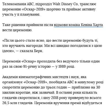
Телекомпанія ABC, підрозділ Walt Disney Co, транслює
церемонію «Оскар-2019» щорічно та приймає активну
участь у її плануванні.
Таке рішення прийняли після
відмови коміка Кевіна Харта
вести церемонію.
«Після цього стало ясно, що вести церемонію будуть ті,
хто вручають нагороди. Ми всі швидко погодилися з цією
ідеєю», — сказала Берк.
Церемонія «Оскар» проходила без ведучого тільки один
раз за свою 91-річну історію — у 1989 році.
Академія кінематографічних мистецтв і наук, яка
організовує «Оскар-2019», пообіцяла ABC в минулому році
скоротити церемонію до трьох годин — приблизно на 30
хвилин коротше, ніж зазвичай. В останні роки кількість
глядачів скоротилася, і шоу 2018 року привернуло всього
26,5 млн глядачів. Церемонія вручення премії відбудеться