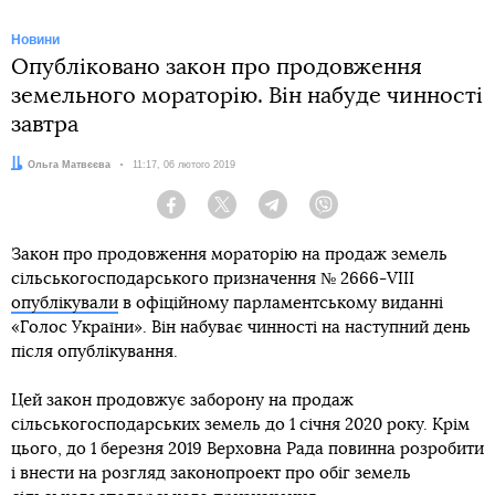
Новини
Опубліковано закон про продовження
земельного мораторію. Він набуде чинності
завтра
Автор:
Ольга Матвєєва
Дата:
11:17, 06 лютого 2019
Facebook
Twitter
Telegram
Viber
Закон про продовження мораторію на продаж земель
сільськогосподарського призначення № 2666-VIII
опублікували
в офіційному парламентському виданні
«Голос України». Він набуває чинності на наступний день
після опублікування.
Цей закон продовжує заборону на продаж
сільськогосподарських земель до 1 січня 2020 року. Крім
цього, до 1 березня 2019 Верховна Рада повинна розробити
і внести на розгляд законопроект про обіг земель