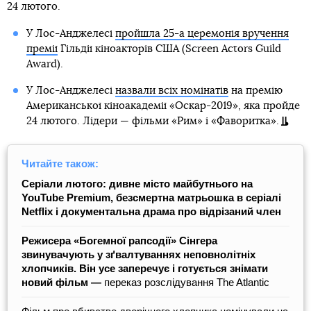
24 лютого.
У Лос-Анджелесі
пройшла 25-а церемонія вручення
премії
Гільдії кіноакторів США (Screen Actors Guild
Award).
У Лос-Анджелесі
назвали всіх номінатів
на премію
Американської кіноакадемії «Оскар-2019», яка пройде
24 лютого. Лідери — фільми «Рим» і «Фаворитка».
Читайте також:
Серіали лютого: дивне місто майбутнього на
YouTube Premium, безсмертна матрьошка в серіалі
Netflix і документальна драма про відрізаний член
Режисера «Богемної рапсодії» Сінгера
звинувачують у зґвалтуваннях неповнолітніх
хлопчиків. Він усе заперечує і готується знімати
новий фільм —
переказ розслідування The Atlantic