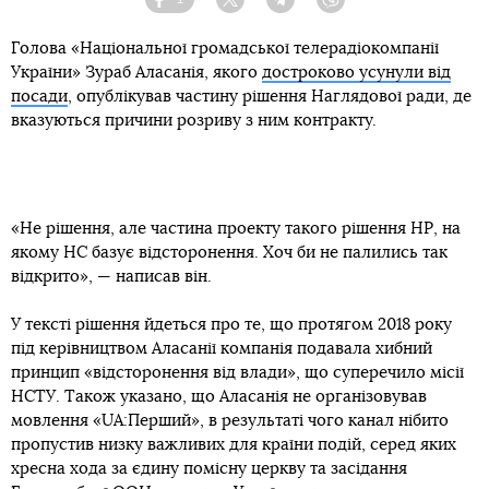
Facebook
Twitter
Telegram
Viber
Голова «Національної громадської телерадіокомпанії
України» Зураб Аласанія, якого
достроково усунули від
посади
, опублікував частину рішення Наглядової ради, де
вказуються причини розриву з ним контракту.
«Не рішення, але частина проекту такого рішення НР, на
якому НС базує відсторонення. Хоч би не палились так
відкрито», — написав він.
У тексті рішення йдеться про те, що протягом 2018 року
під керівництвом Аласанії компанія подавала хибний
принцип «відсторонення від влади», що суперечило місії
НСТУ. Також указано, що Аласанія не організовував
мовлення «UA:Перший», в результаті чого канал нібито
пропустив низку важливих для країни подій, серед яких
хресна хода за єдину помісну церкву та засідання