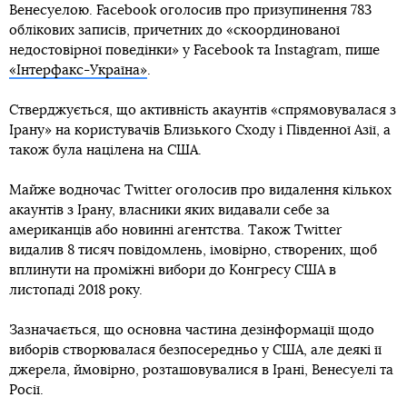
Венесуелою. Facebook оголосив про призупинення 783
облікових записів, причетних до «скоординованої
недостовірної поведінки» у Facebook та Instagram, пише
«Інтерфакс-Україна»
.
Стверджується, що активність акаунтів «спрямовувалася з
Ірану» на користувачів Близького Сходу і Південної Азії, а
також була націлена на США.
Майже водночас Twitter оголосив про видалення кількох
акаунтів з Ірану, власники яких видавали себе за
американців або новинні агентства. Також Twitter
видалив 8 тисяч повідомлень, імовірно, створених, щоб
вплинути на проміжні вибори до Конгресу США в
листопаді 2018 року.
Зазначається, що основна частина дезінформації щодо
виборів створювалася безпосередньо у США, але деякі її
джерела, ймовірно, розташовувалися в Ірані, Венесуелі та
Росії.