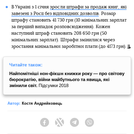
В Україні з 1 січня
зросли штрафи за продаж книг, які
завезені з Росії без відповідних дозволів
. Розмір
штрафу становить 41 730 грн (10 мінімальних зарплат
за перший випадок розповсюдження). Кожен
наступний штраф становить 208 650 грн (50
мінімальних зарплат). Штрафи змінилися через
зростання мінімальної заробітної плати (до 4173 грн).
Читайте також:
Найпомітніші нон-фікшн книжки року — про світову
бюрократію, війни майбутнього та явища, які
змінили світ.
Підсумки 2018
Автор:
Костя Андрейковець
Facebook
Twitter
Telegram
Viber