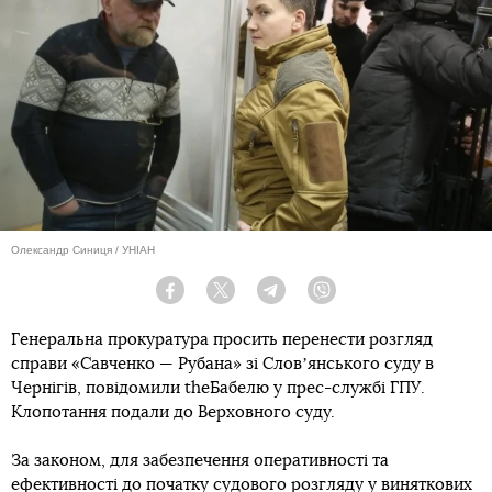
Олександр Синиця / УНІАН
Facebook
Twitter
Telegram
Viber
Генеральна прокуратура просить перенести розгляд
справи «Савченко — Рубана» зі Словʼянського суду в
Чернігів, повідомили theБабелю у прес-службі ГПУ.
Клопотання подали до Верховного суду.
За законом, для забезпечення оперативності та
ефективності до початку судового розгляду у виняткових