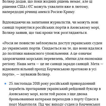
Волкер додав, що поки жодних рішень немає, але ці
рішення США і ЄС можуть ухвалити вже в лютому,
напередодні річниці анексії Росією Криму.
Відповідаючи на запитання журналістів, чи можуть нові
санкції торкнутися російських портів в Азовському морі,
Волкер заявив, що такі кроки теж розглядаються.
«Росія не повністю заблокувала доступ українських суден
до українських портів. Скидається на те, що вони вдалися
до політики навмисного уповільнення. А це означає
здорожчання морських перевезень, збитки для економіки
регіону. Наша мета — це не санкції заради санкцій. Мета —
відновити вільний прохід Керченською протокою в усі
порти», — зауважив Волкер.
25 листопада 2018 року російський прикордонний
корабель протаранив український рейдовий буксир в
Азовському морі, коли той разом з іще двома
броньованими катерами переходив з порту Одеси в
порт Маріуполя. Під час виходу суден із Керченської