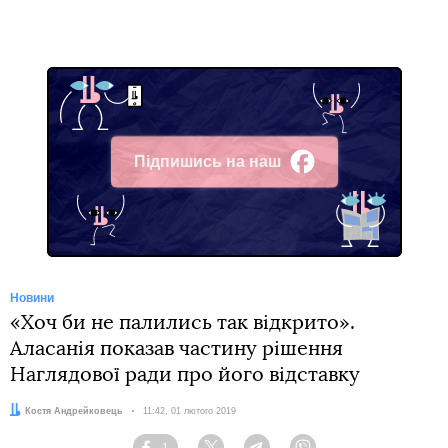
Підпишись на наш
Facebook
Новини
«Хоч би не палились так відкрито».
Аласанія показав частину рішення
Наглядової ради про його відставку
Автор:
Костя Андрейковець
Дата:
11:42, 01 лютого 2019
1