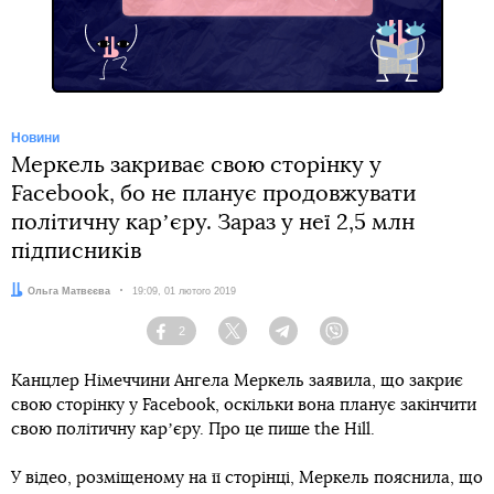
Facebook
Новини
Меркель закриває свою сторінку у
Facebook, бо не планує продовжувати
політичну карʼєру. Зараз у неї 2,5 млн
підписників
Автор:
Ольга Матвєєва
Дата:
19:09, 01 лютого 2019
2
Facebook
Twitter
Telegram
Viber
Канцлер Німеччини Ангела Меркель заявила, що закриє
свою сторінку у Facebook, оскільки вона планує закінчити
свою політичну карʼєру. Про це пише the Hill.
У відео, розміщеному на її сторінці, Меркель пояснила, що