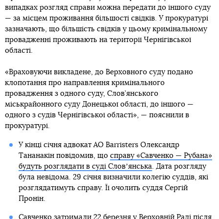
випадках розгляд справи можна передати до іншого суду
— за місцем проживання більшості свідків. У прокуратурі
зазначають, що більшість свідків у цьому кримінальному
провадженні проживають на території Чернігівської
області.
«Враховуючи викладене, до Верховного суду подано
клопотання про направлення кримінального
провадження з одного суду, Слов’янського
міськрайонного суду Донецької області, до іншого —
одного з судів Чернігівської області», — пояснили в
прокуратурі.
У кінці січня адвокат АО Barristers Олександр
Тананакін повідомив, що
справу «Савченко — Рубана»
будуть розглядати в суді Словʼянська
. Дата розгляду
була невідома. 29 січня визначили колегію суддів, які
розглядатимуть справу. Її очолить суддя Сергій
Пронін.
Савченко затримали 22 березня у Верховній Раді після