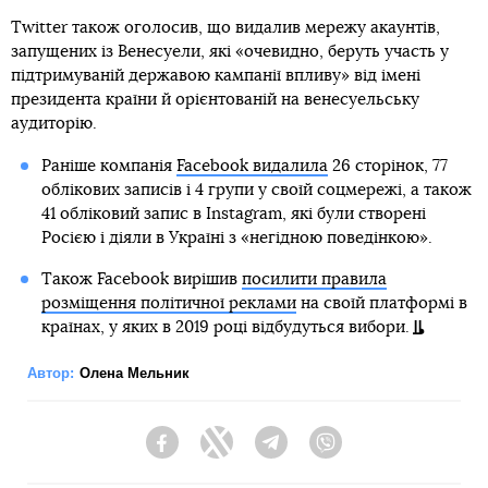
Twitter також оголосив, що видалив мережу акаунтів,
запущених із Венесуели, які «очевидно, беруть участь у
підтримуваній державою кампанії впливу» від імені
президента країни й орієнтованій на венесуельську
аудиторію.
Раніше компанія
Facebook видалила
26 сторінок, 77
облікових записів і 4 групи у своїй соцмережі, а також
41 обліковий запис в Instagram, які були створені
Росією і діяли в Україні з «негідною поведінкою».
Також Facebook вирішив
посилити правила
розміщення політичної реклами
на своїй платформі в
країнах, у яких в 2019 році відбудуться вибори.
Автор:
Олена Мельник
Facebook
Twitter
Telegram
Viber