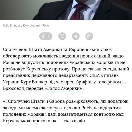
U.S. Embassy Kyiv Ukraine / Flickr
4
Facebook
Twitter
Telegram
Viber
Сполученні Штати Америки та Європейський Союз
обговорюють можливість введення нових санкцій, якщо
Росія не відпустить полонених українських моряків та не
розблокує Керченську протоку. Про це сказав спеціальний
представник Державного департаменту США з питань
України Курт Волкер під час прес-брифінгу телефоном із
Брюсселя, передає
«Голос Америки»
.
«І Сполучені Штати, і Європа розмірковують, які додаткові
заходи ми маємо застосувати, якщо Росія не відпустить
полонених моряків і далі домагатиметься контролю над
Керченською протокою», — сказав він.