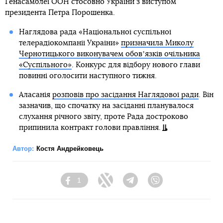
Генасамблеї ООН стосовно України з виступом
президента Петра Порошенка.
Наглядова рада «Національної суспільної
телерадіокомпанії України»
призначила Миколу
Чернотицького виконувачем обовʼязків очільника
«Суспільного»
. Конкурс для відбору нового глави
повинні оголосити наступного тижня.
Аласанія
розповів про засідання Наглядової ради
. Він
зазначив, що спочатку на засіданні планувалося
слухання річного звіту, проте Рада достроково
припинила контракт голови правління.
Автор:
Костя Андрейковець
1
Facebook
Twitter
Telegram
Viber