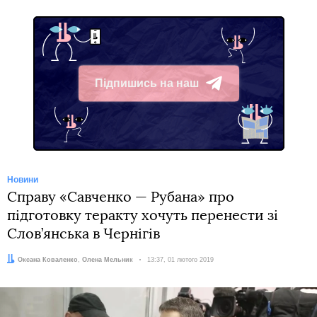
Підпишись на наш
Telegram
Новини
Справу «Савченко — Рубана» про
підготовку теракту хочуть перенести зі
Слов’янська в Чернігів
Автори:
Оксана Коваленко
,
Олена Мельник
Дата:
13:37, 01 лютого 2019