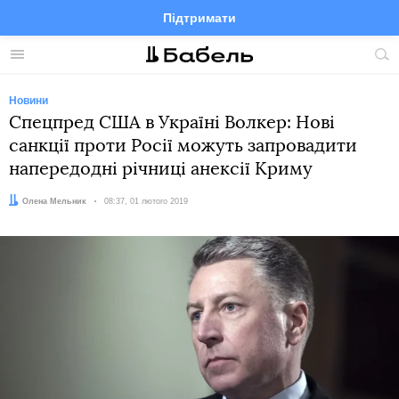
Підтримати
Facebook
Telegram
Twitter
Instagram
Меню
По
по
сай
Новини
Спецпред США в Україні Волкер: Нові
санкції проти Росії можуть запровадити
напередодні річниці анексії Криму
Автор:
Олена Мельник
Дата:
08:37, 01 лютого 2019