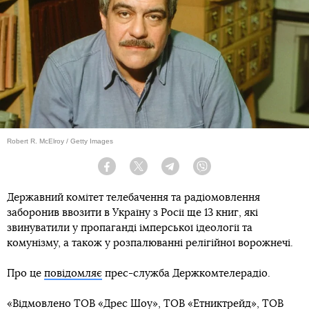
Robert R. McElroy / Getty Images
Facebook
Twitter
Telegram
Viber
Державний комітет телебачення та радіомовлення
заборонив ввозити в Україну з Росії ще 13 книг, які
звинуватили у пропаганді імперської ідеології та
комунізму, а також у розпалюванні релігійної ворожнечі.
Про це
повідомляє
прес-служба Держкомтелерадіо.
«Відмовлено ТОВ «Дрес Шоу», ТОВ «Етниктрейд», ТОВ