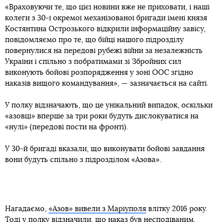
«Враховуючи те, що цієї новини вже не приховати, і наші
колеги з 30-ї окремої механізованої бригади імені князя
Костянтина Острозького відкрили інформаційну завісу,
повідомляємо про те, що бійці нашого підрозділу
повернулися на передові рубежі війни за незалежність
України і спільно з побратимами зі Збройних сил
виконують бойові розпорядження у зоні ООС згідно
наказів вищого командування», — зазначається на сайті.
У полку відзначають, що це унікальний випадок, оскільки
«азовці» вперше за три роки будуть дислокуватися на
«нулі» (передові пости на фронті).
У 30-й бригаді вказали, що виконувати бойові завдання
вони будуть спільно з підрозділом «Азова».
Нагадаємо,
«Азов» вивели з Маріуполя
влітку 2016 року.
Тоді у полку відзначили, що наказ був несподіваним.