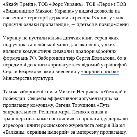
«Якабу Трейд», ТОВ «Форс Україна», ТОВ «Перо» і ТОВ
«Видавництво Махаон-Україна» у видачі дозволів на
ввезення з території держави-агресора 13 книг, у яких
присутні ознаки пропаганди», — йдеться в повідомленні.
У країну не пустили кілька дитячих книг, серед яких
підручник з англійської мови для школярів, у яких
виявили комуністичні символи і прапори збройних
формувань РФ. Заборонили твір Сергія Довлатова, бо в
передмові до книги «пропагується відомий українофоб
Сергій Безруков», який внесений у
«чорний список»
Міністерства культури.
Також заборонені книги Микити Непряхіна «Убеждай и
побеждай. Секреты эффективной аргументации» за
пропаганду комунізму, Євгена Торчинова «Путь
запредельного: Религии мира. Психотехника и
трансперсональные состояния» за пропаганду держави-
агресора і книги російського журналіста Андрія Шарія
«Балканы: окраины империй» за імперську пропаганду.