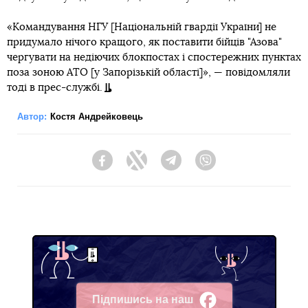
«Командування НГУ [Національній гвардії України] не
придумало нічого кращого, як поставити бійців "Азова"
чергувати на недіючих блокпостах і спостережних пунктах
поза зоною АТО [у Запорізькій області]», — повідомляли
тоді в прес-службі.
Автор:
Костя Андрейковець
Facebook
Twitter
Telegram
Viber
Підпишись на наш