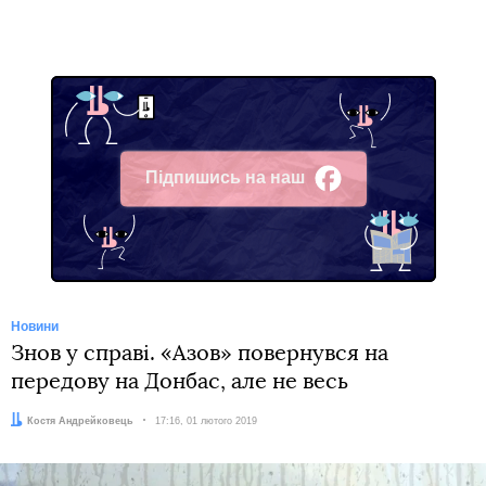
Підпишись на наш
Facebook
Новини
Знов у справі. «Азов» повернувся на
передову на Донбас, але не весь
Автор:
Костя Андрейковець
Дата:
17:16, 01 лютого 2019