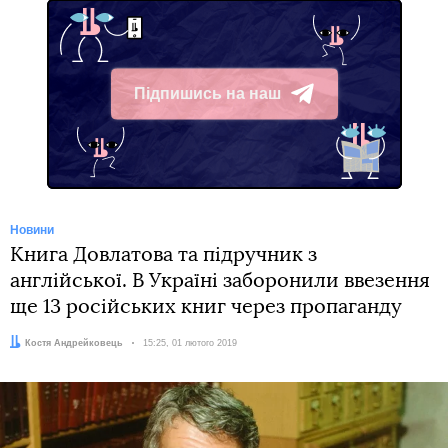
Підпишись на наш
Telegram
Новини
Книга Довлатова та підручник з
англійської. В Україні заборонили ввезення
ще 13 російських книг через пропаганду
Автор:
Костя Андрейковець
Дата:
15:25, 01 лютого 2019