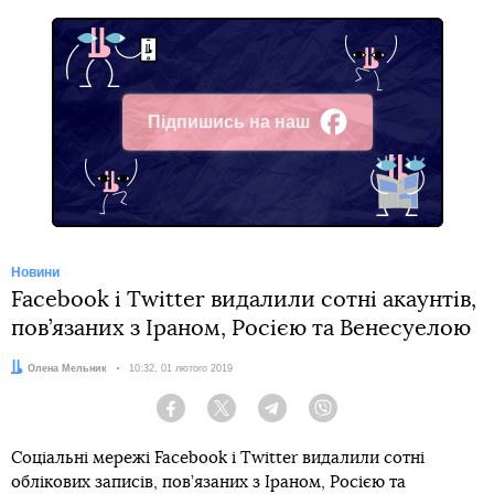
Підпишись на наш
Facebook
Новини
Facebook і Twitter видалили сотні акаунтів,
пов’язаних з Іраном, Росією та Венесуелою
Автор:
Олена Мельник
Дата:
10:32, 01 лютого 2019
Facebook
Twitter
Telegram
Viber
Соціальні мережі Facebook і Twitter видалили сотні
облікових записів, пов’язаних з Іраном, Росією та