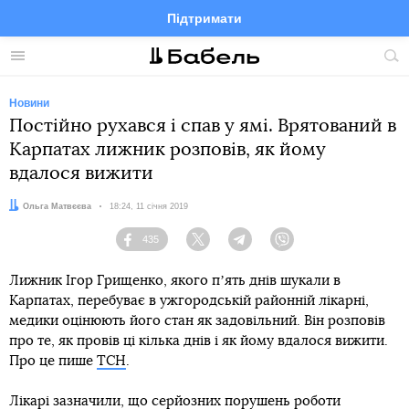
Підтримати
Facebook
Telegram
Twitter
Instagram
Меню
По
по
сай
Новини
Постійно рухався і спав у ямі. Врятований в
Карпатах лижник розповів, як йому
вдалося вижити
Автор:
Ольга Матвєєва
Дата:
18:24, 11 січня 2019
435
Facebook
Twitter
Telegram
Viber
Лижник Ігор Грищенко, якого пʼять днів шукали в
Карпатах, перебуває в ужгородській районній лікарні,
медики оцінюють його стан як задовільний. Він розповів
про те, як провів ці кілька днів і як йому вдалося вижити.
Про це пише
ТСН
.
Лікарі зазначили, що серйозних порушень роботи