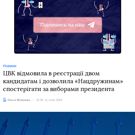
Підпишись на наш
Telegram
Новини
ЦВК відмовила в реєстрації двом
кандидатам і дозволила «Нацдружинам»
спостерігати за виборами президента
Автор:
Ольга Матвєєва
Дата:
22:59, 11 січня 2019