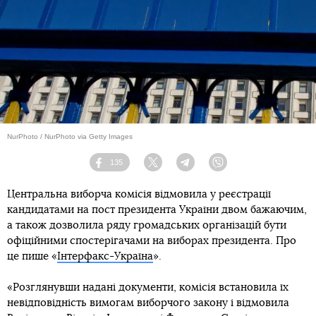
NurPhoto / NurPhoto via Getty Images
135
Facebook
Twitter
Telegram
Viber
Центральна виборча комісія відмовила у реєстрації
кандидатами на пост президента України двом бажаючим,
а також дозволила ряду громадських організацій бути
офіційними спостерігачами на виборах президента. Про
це пише «
Інтерфакс-Україна
».
«Розглянувши надані документи, комісія встановила їх
невідповідність вимогам виборчого закону і відмовила