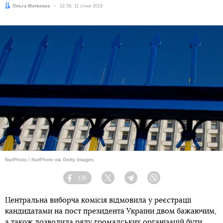
Автор:
Ольга Матвєєва
Дата:
22:59, 11 січня 2019
NurPhoto / NurPhoto via Getty Images
135
Facebook
Twitter
Telegram
Viber
Центральна виборча комісія відмовила у реєстрації
кандидатами на пост президента України двом бажаючим,
а також дозволила ряду громадських організацій бути