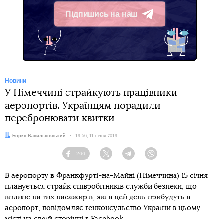
Підпишись на наш
Telegram
Новини
У Німеччині страйкують працівники
аеропортів. Українцям порадили
перебронювати квитки
Автор:
Борис Васильківський
Дата:
19:56, 11 січня 2019
266
Facebook
Twitter
Telegram
Viber
В аеропорту в Франкфурті-на-Майні (Німеччина) 15 січня
планується страйк співробітників служби безпеки, що
вплине на тих пасажирів, які в цей день прибудуть в
аеропорт, повідомляє генконсульство України в цьому
місті на своїй сторінці в Facebook.