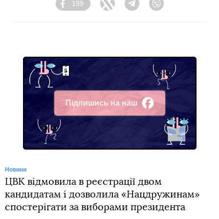
199
Facebook
Twitter
Telegram
Viber
Підпишись на наш
Facebook
Новини
ЦВК відмовила в реєстрації двом
кандидатам і дозволила «Нацдружинам»
спостерігати за виборами президента