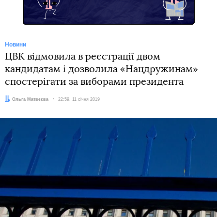
Новини
ЦВК відмовила в реєстрації двом
кандидатам і дозволила «Нацдружинам»
спостерігати за виборами президента
Автор:
Ольга Матвєєва
Дата:
22:59, 11 січня 2019