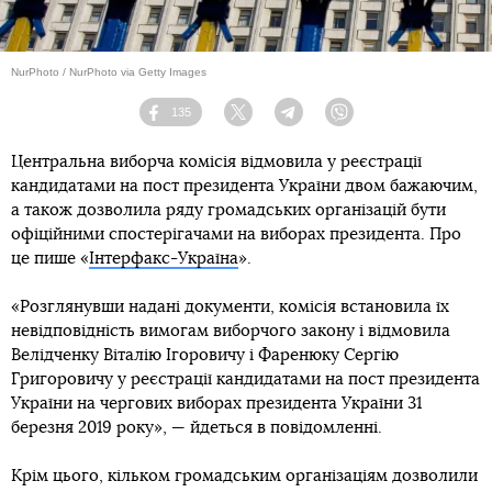
NurPhoto / NurPhoto via Getty Images
135
Facebook
Twitter
Telegram
Viber
Центральна виборча комісія відмовила у реєстрації
кандидатами на пост президента України двом бажаючим,
а також дозволила ряду громадських організацій бути
офіційними спостерігачами на виборах президента. Про
це пише «
Інтерфакс-Україна
».
«Розглянувши надані документи, комісія встановила їх
невідповідність вимогам виборчого закону і відмовила
Велідченку Віталію Ігоровичу і Фаренюку Сергію
Григоровичу у реєстрації кандидатами на пост президента
України на чергових виборах президента України 31
березня 2019 року», — йдеться в повідомленні.
Крім цього, кільком громадським організаціям дозволили