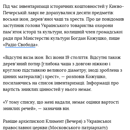
Під час інвентаризації історичних коштовностей у Києво-
Печерській лаврі не дорахувалися десяти предметів:
восьми ікон, деревʼяної чаші та хреста. Про це повідомив
заступник голови Українського товариства охорони
памʼяток історії та культури, колишній член громадської
ради при Міністерстві культури Богдан Кожушко, пише
«
Радіо Свобода
».
«Відсутні вісім ікон. Всі ікони 19 століття. Відсутні також
деревʼяний потир [глибока чаша з довгою ніжкою і
круглою підставкою великого діаметру, іноді зроблена з
цінних матеріалів] і хрест», — розповів Кожушко,
посилаючись на список інвентаризації. Інформації про
вартість зниклих цінностей у нього немає.
«У тому списку, що мені надали, немає оцінки вартості
зниклих речей», — зазначив він.
Раніше архієпископ Климент (Вечеря) з Української
православної церкви (Московського патріархату)