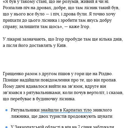
«Я був у такому стані, що не розумів, живий я чи ні.
Розпалив піч на дровах, добре, що там лісник такий був,
що у нього все було — і піч, і дрова були. Я точно хочу
приїхати до цього лісника і зробити там якусь добру
справу, залишити там щось», — каже Ігор.
У лікарні зазначають, що Ігор пробуде там ще кілька днів,
а після його доставлять у Київ.
Грищенко разом з другом пішов у гори ще на Різдво.
Пізніше надійшли повідомлення про те, що він пропав.
Йому двічі вдавалося вийти на звʼязок, вдруге він
звʼязався з рятувальниками, коли почув вертоліт, і сказав,
що перебуває в будиночку лісника.
Рятувальники
знайшли в Карпатах тіло
зниклого
лижника, ще двох туристів продовжують шукати
У Закарпатській області в ніч на 7 січня
заблукали