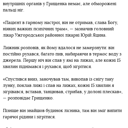
внутрішніх органів у Грищенка немає, але обморожені
пальці ніг.
«Пацієнт в гарному настрої, він не отримав, слава Богу,
ніяких важких психічних трам», — зазначив головний
лікар Ужгородської районної лікарні Юрій Яцина.
Лижник розповів, як йому вдалося не замерзнути: він
постійно рухався, багато пив, набираючи в термос воду з
джерела. Першу ніч він спав у ямі на лижах, але кожні 15
хвилин піднімався і рухався, щоб зігрітися.
«Спустився вниз, заночував там, викопав із снігу таку
лунку, поклав лижі і спав на лижах, кожні 15 хвилин я
зігрівався, вставав, танцював, стрибав, у долоні плескав»,
— розповідає Грищенко.
Пізніше він знайшов будинок лісника, там він зміг випити
гарячої рідини і зігрітися.