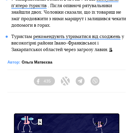
пʼятеро туристів
. Після опівночі рятувальники
знайшли двох. Чоловіки сказали, що їх товариш не
зміг продовжити з ними маршрут і залишився чекати
допомоги в горах.
Туристам
рекомендують утриматися від сходжень
у
високогірні райони Івано-Франківської і
Закарпатської областей через загрозу лавин.
Автор:
Ольга Матвєєва
435
Facebook
Twitter
Telegram
Viber