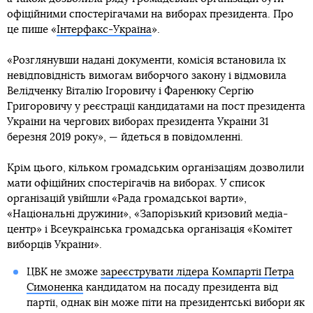
офіційними спостерігачами на виборах президента. Про
це пише «
Інтерфакс-Україна
».
«Розглянувши надані документи, комісія встановила їх
невідповідність вимогам виборчого закону і відмовила
Велідченку Віталію Ігоровичу і Фаренюку Сергію
Григоровичу у реєстрації кандидатами на пост президента
України на чергових виборах президента України 31
березня 2019 року», — йдеться в повідомленні.
Крім цього, кільком громадським організаціям дозволили
мати офіційних спостерігачів на виборах. У список
організацій увійшли «Рада громадської варти»,
«Національні дружини», «Запорізький кризовий медіа-
центр» і Всеукраїнська громадська організація «Комітет
виборців України».
ЦВК не зможе
зареєструвати лідера Компартії Петра
Симоненка
кандидатом на посаду президента від
партії, однак він може піти на президентські вибори як