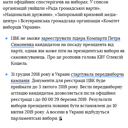
мати офіційних спостерігачів на виборах. У список
організацій увійшли «Рада громадської варти»,
«Національні дружини», «Запорізький кризовий медіа-
центр» і Всеукраїнська громадська організація «Комітет
виборців України».
ЦВК не зможе
зареєструвати лідера Компартії Петра
Симоненка
кандидатом на посаду президента від
партії, однак він може піти на президентські вибори як
самовисуванець. Про це розповів голова КВУ Олексій
Кошель.
31 грудня 2018 року в Україні
стартувала передвиборча
кампанія
. Документи для реєстрації ЦВК буде
приймати до 3 лютого 2019 року. Вести передвиборну
агітацію кандидатам дозволяється після офіційної
реєстрації і до 00:00 29 березня 2019. Результати
виборів президента повинні бути встановлені до 10
квітня 2019 року. А восени в Україні відбудуться
парламентські вибори.