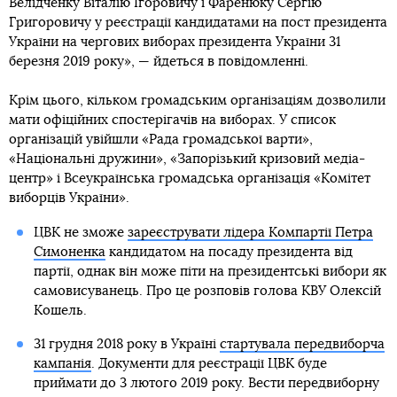
Велідченку Віталію Ігоровичу і Фаренюку Сергію
Григоровичу у реєстрації кандидатами на пост президента
України на чергових виборах президента України 31
березня 2019 року», — йдеться в повідомленні.
Крім цього, кільком громадським організаціям дозволили
мати офіційних спостерігачів на виборах. У список
організацій увійшли «Рада громадської варти»,
«Національні дружини», «Запорізький кризовий медіа-
центр» і Всеукраїнська громадська організація «Комітет
виборців України».
ЦВК не зможе
зареєструвати лідера Компартії Петра
Симоненка
кандидатом на посаду президента від
партії, однак він може піти на президентські вибори як
самовисуванець. Про це розповів голова КВУ Олексій
Кошель.
31 грудня 2018 року в Україні
стартувала передвиборча
кампанія
. Документи для реєстрації ЦВК буде
приймати до 3 лютого 2019 року. Вести передвиборну