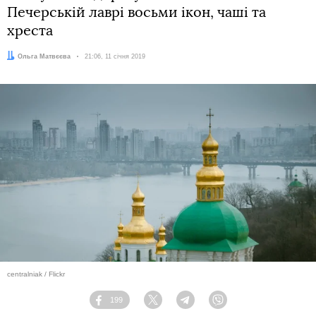
Печерській лаврі восьми ікон, чаші та
хреста
Автор:
Ольга Матвєєва
Дата:
21:06, 11 січня 2019
centralniak / Flickr
199
Facebook
Twitter
Telegram
Viber