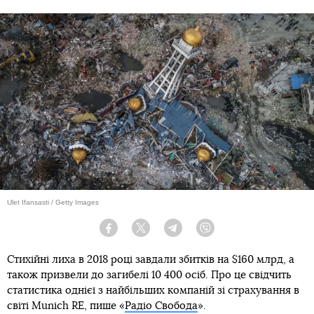
Ulet Ifansasti / Getty Images
Facebook
Twitter
Telegram
Viber
Стихійні лиха в 2018 році завдали збитків на $160 млрд, а
також призвели до загибелі 10 400 осіб. Про це свідчить
статистика однієї з найбільших компаній зі страхування в
світі Munich RE, пише «
Радіо Свобода
».