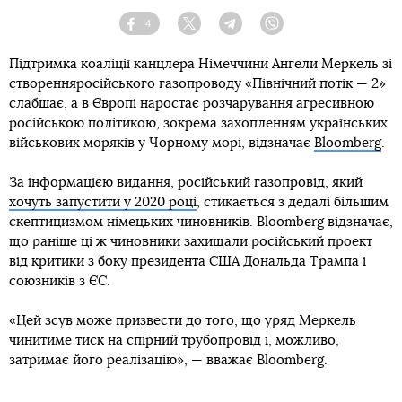
4
Facebook
Twitter
Telegram
Viber
Підтримка коаліції канцлера Німеччини Ангели Меркель зі
створенняросійського газопроводу «Північний потік — 2»
слабшає, а в Європі наростає розчарування агресивною
російською політикою, зокрема захопленням українських
військових моряків у Чорному морі, відзначає
Bloomberg
.
За інформацією видання, російський газопровід, який
хочуть запустити у 2020 році
, стикається з дедалі більшим
скептицизмом німецьких чиновників. Bloomberg відзначає,
що раніше ці ж чиновники захищали російський проект
від критики з боку президента США Дональда Трампа і
союзників з ЄС.
«Цей зсув може призвести до того, що уряд Меркель
чинитиме тиск на спірний трубопровід і, можливо,
затримає його реалізацію», — вважає Bloomberg.