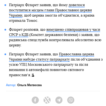
Патріарх Філарет заявив, що йому
довелося
поступитися місцем глави Православної церкви
України
, щоб церква змогла обʼєднатися, а країна
отримала Томос.
Філарет розповів, що
вимушено співпрацював у часи
СРСР з КДБ
(Комітет державної безпеки) і заявив, що
радянська спецслужба контролювала абсолютно всю
церкву.
Патріарх Філарет заявив, що
Православна церква
України набуде статусу патріархату
після обʼєднання з
усією УПЦ Московського патріархату та після
визнання її автокефалії повнотою світового
православʼя.
Автор:
Ольга Матвєєва
Facebook
Twitter
Telegram
Viber