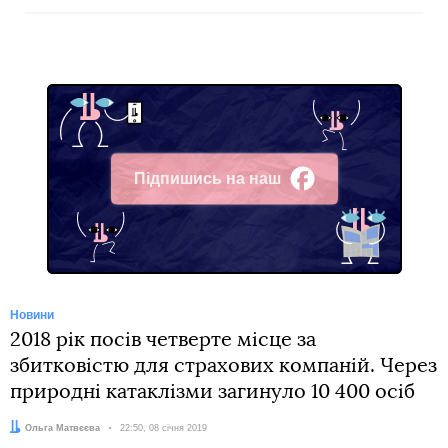
Підпишись на наш
Facebook
Новини
2018 рік посів четверте місце за
збитковістю для страхових компаній. Через
природні катаклізми загинуло 10 400 осіб
Автор:
Ольга Матвєєва
Дата:
22:50, 08 січня 2019