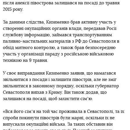
після анексії півострова залишався на посаді до травня
2015 року.
За даними слідства, Кизименко брав активну участь у
створенні окупаційних органів влади, передавав Росії
службову інформацію, займався транспортуванням
паливно-мастильних матеріалів з РФ до Севастополя в
обхід митного контролю, а також брав безпосередню
участь у організації параду з російською військовою
технікою на 9 травня.
У своє виправдання Кизименко заявив, що намагався
звільнитися з посади і залишити півострів, але не зміг
звільнитися в законному порядку, оскільки губернатор
Севастополя виїхав з Криму. Він також додав, що
залишався на посаді, щоб захистити сімʼю.
«Вся його сімʼя на той час проживала в Севастополі, та їх
спроби покинути півострів були марні, оскільки їх не
випускали окупаційні війська. За таких обставин він