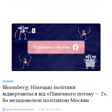
Підпишись на наш
Facebook
Новини
Bloomberg: Німецькі політики
відвертаються від «Північного потоку — 2»,
бо незадоволені політикою Москви
Автор:
Борис Васильківський
Дата:
17:58, 08 січня 2019