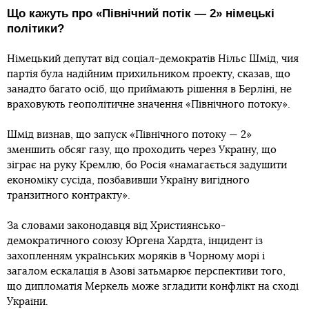
Що кажуть про «Північний потік — 2» німецькі
політики?
Німецький депутат від соціал-демократів Нільс Шмід, чия
партія була надійним прихильником проекту, сказав, що
занадто багато осіб, що приймають рішення в Берліні, не
враховують геополітичне значення «Північного потоку».
Шмід визнав, що запуск «Північного потоку — 2»
зменшить обсяг газу, що проходить через Україну, що
зіграє на руку Кремлю, бо Росія «намагається задушити
економіку сусіда, позбавивши Україну вигідного
транзитного контракту».
За словами законодавця від Християнсько-
демократичного союзу Юргена Хардта, інцидент із
захопленням українських моряків в Чорному морі і
загалом ескалація в Азові затьмарює перспективи того,
що дипломатія Меркель може згладити конфлікт на сході
України.