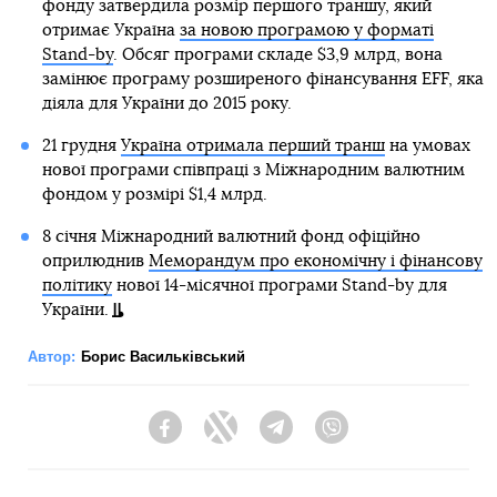
фонду затвердила розмір першого траншу, який
отримає Україна
за новою програмою у форматі
Stand-by
. Обсяг програми складе $3,9 млрд, вона
замінює програму розширеного фінансування EFF, яка
діяла для України до 2015 року.
21 грудня
Україна отримала перший транш
на умовах
нової програми співпраці з Міжнародним валютним
фондом у розмірі $1,4 млрд.
8 січня Міжнародний валютний фонд офіційно
оприлюднив
Меморандум про економічну і фінансову
політику
нової 14-місячної програми Stand-by для
України.
Автор:
Борис Васильківський
Facebook
Twitter
Telegram
Viber