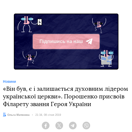
Підпишись на наш
Telegram
Новини
«Він був, є і залишається духовним лідером
української церкви». Порошенко присвоїв
Філарету звання Героя України
Автор:
Ольга Матвєєва
Дата:
21:34, 08 січня 2019
Facebook
Twitter
Telegram
Viber