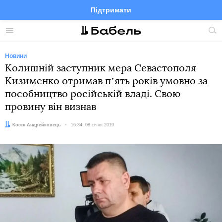
Підтримати
Facebook
Telegram
Twitter
Instagram
Меню
По
по
сай
Новини
Колишній заступник мера Севастополя
Кизименко отримав пʼять років умовно за
пособництво російській владі. Свою
провину він визнав
Автор:
Костя Андрейковець
Дата:
16:34, 08 січня 2019