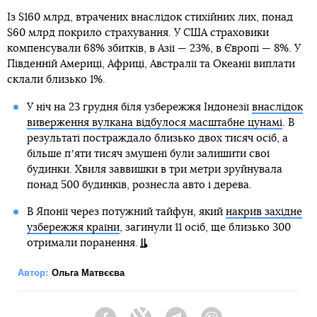
Із $160 млрд, втрачених внаслідок стихійних лих, понад
$60 млрд покрило страхування. У США страховики
компенсували 68% збитків, в Азії — 23%, в Європі — 8%. У
Південній Америці, Африці, Австралії та Океанії виплати
склали близько 1%.
У ніч на 23 грудня біля узбережжя Індонезії
внаслідок
виверження вулкана відбулося масштабне цунамі
. В
результаті постраждало близько двох тисяч осіб, а
більше пʼяти тисяч змушені були залишити свої
будинки. Хвиля заввишки в три метри зруйнувала
понад 500 будинків, рознесла авто і дерева.
В Японії через потужний тайфун, який
накрив західне
узбережжя країни
, загинули 11 осіб, ще близько 300
отримали поранення.
Автор:
Ольга Матвєєва