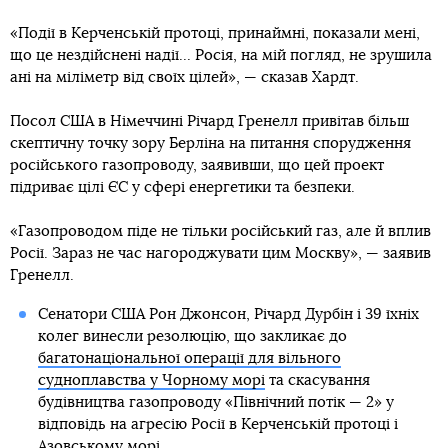
«Події в Керченській протоці, принаймні, показали мені,
що це нездійснені надії... Росія, на мій погляд, не зрушила
ані на міліметр від своїх цілей», — сказав Хардт.
Посол США в Німеччині Річард Гренелл привітав більш
скептичну точку зору Берліна на питання спорудження
російського газопроводу, заявивши, що цей проект
підриває цілі ЄС у сфері енергетики та безпеки.
«Газопроводом піде не тільки російський газ, але й вплив
Росії. Зараз не час нагороджувати цим Москву», — заявив
Гренелл.
Сенатори США Рон Джонсон, Річард Дурбін і 39 їхніх
колег винесли резолюцію, що закликає до
багатонаціональної операції для вільного
судноплавства у Чорному морі
та скасування
будівництва газопроводу «Північний потік — 2» у
відповідь на агресію Росії в Керченській протоці і
Азовському морі.