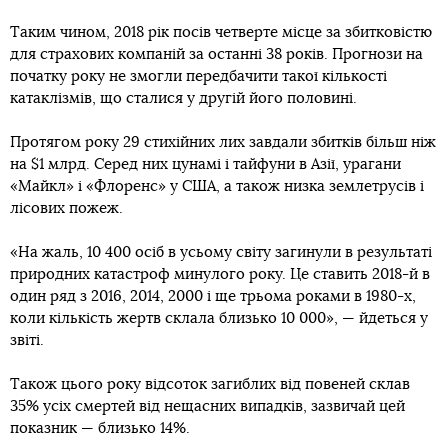
Таким чином, 2018 рік посів четверте місце за збитковістю
для страхових компаній за останні 38 років. Прогнози на
початку року не змогли передбачити такої кількості
катаклізмів, що сталися у другій його половині.
Протягом року 29 стихійних лих завдали збитків більш ніж
на $1 млрд. Серед них цунамі і тайфуни в Азії, урагани
«Майкл» і «Флоренс» у США, а також низка землетрусів і
лісових пожеж.
«На жаль, 10 400 осіб в усьому світу загинули в результаті
природних катастроф минулого року. Це ставить 2018-й в
один ряд з 2016, 2014, 2000 і ще трьома роками в 1980-х,
коли кількість жертв склала близько 10 000», — йдеться у
звіті.
Також цього року відсоток загиблих від повеней склав
35% усіх смертей від нещасних випадків, зазвичай цей
показник — близько 14%.