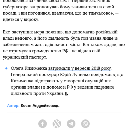
побоювався за членів своєї сімʼї. Перший заступник
губернатора запропонував йому залишитися на своїй
посаді, і він погодився, вважаючи, що це тимчасово», —
йдеться у вироку.
Екс-заступник мера пояснив, що допомагав російській
владі недовго, а його діяльність була повʼязана лише із
забезпеченням життєдіяльності міста. Він також додав, що
не отримував громадянство РФ і не віддав свій
український паспорт.
Олега Кизименка
затримали у вересні 2018 року
.
Генеральний прокурор Юрій Луценко повідомляв, що
Кизименка підозрюють у створенні окупаційних
органів влади і в допомозі РФ у веденні підривної
діяльності проти України.
Автор:
Костя Андрейковець
Facebook
Twitter
Telegram
Viber