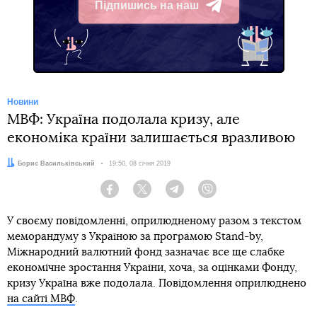
Підпишись на наш
Telegram
Новини
МВФ: Україна подолала кризу, але
економіка країни залишається вразливою
Автор:
Борис Васильківський
Дата:
19:50, 08 січня 2019
Facebook
Twitter
Telegram
Viber
У своєму повідомленні, оприлюдненому разом з текстом
меморандуму з Україною за програмою Stand-by,
Міжнародний валютний фонд зазначає все ще слабке
економічне зростання України, хоча, за оцінками Фонду,
кризу Україна вже подолала. Повідомлення оприлюднено
на сайті МВФ
.