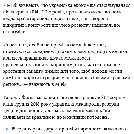
У МВФ визнають, що українська економіка стабілізувалася
після кризи 2014—2015 років, проте вважають, що поки
влада країни зробила недостатньо для створення
відкритих і конкурентних умов розвитку національної
економіки.
«Інвестиції, особливо прямі іноземні інвестиції,
стримуються складним діловим кліматом, тоді як велика
кількість працівників шукає можливості
працевлаштування за кордоном, оскільки економічне
зростання занадто низьке для того, щоб доходи могли
помітно скоротити розрив у порівнянні з іншими країнами
регіону», — вважають в МВФ.
Також у Фонді зазначили, що після траншу в $1,4 млрд у
кінці грудня 2018 року українські міжнародні резерви
дещо відновилися, але загалом економіка країни
залишається вразливою до можливих потрясінь.
18 грудня рада директорів Міжнародного валютного