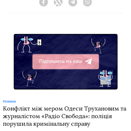
Facebook
Twitter
Telegram
Viber
Підпишись на наш
Telegram
Новини
Конфлікт між мером Одеси Трухановим та
журналістом «Радіо Свобода»: поліція
порушила кримінальну справу