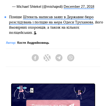
— Michael Shtekel (@mishajedi)
December 27, 2018
Пізніше
Штекель написав заяву в Державне бюро
розслідувань і поліцію на мера Одеси Труханова
, його
ймовірних охоронців, а також на кількох
поліцейських.
Автор:
Костя Андрейковець
Facebook
Twitter
Telegram
Viber
Підпишись на наш