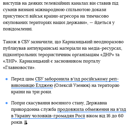
виступів на деяких телевізійних каналах він ставив під
сумнів визнані міжнародною спільнотою докази
присутності військ країни-агресора на тимчасово
окупованих територіях нашої держави», — йдеться у
повідомленні.
Також в СБУ зазначили, що Карназицький неодноразово
публікував антиукраїнські матеріали на медіа-ресурсах,
підконтрольних терористичним організаціям «ДНР» та
«ЛНР». Карназицький є засновником порталу
«Главновости».
Перед цим
СБУ заборонила вʼїзд російському реп-
виконавцю Елджею
(Олексій Узенюк) на територію
країни на три роки.
Попри скасування воєнного стану, Державна
прикордонна служба
продовжила обмеження на вʼїзд
в Україну чоловіків-громадян Росії
віком від 16 до 60
років.