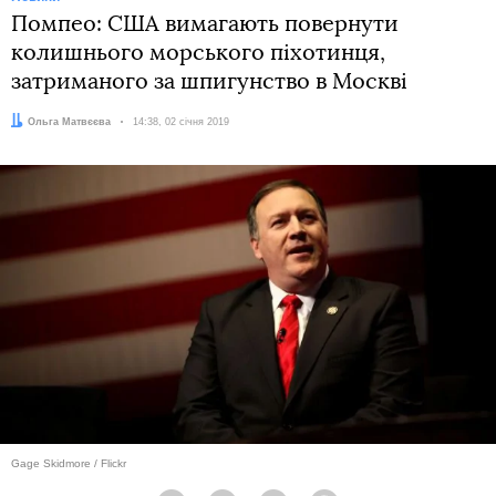
Помпео: США вимагають повернути
колишнього морського піхотинця,
затриманого за шпигунство в Москві
Автор:
Ольга Матвєєва
Дата:
14:38, 02 січня 2019
Gage Skidmore / Flickr