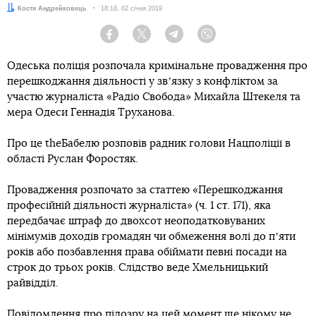
Автор:
Костя Андрейковець
Дата:
18:18, 02 січня 2019
Facebook
Twitter
Telegram
Viber
Одеська поліція розпочала кримінальне провадження про
перешкоджання діяльності у звʼязку з конфліктом за
участю журналіста «Радіо Свобода» Михайла Штекеля та
мера Одеси Геннадія Труханова.
Про це theБабелю розповів радник голови Нацполіції в
області Руслан Форостяк.
Провадження розпочато за статтею «Перешкоджання
професійній діяльності журналіста» (ч. 1 ст. 171), яка
передбачає штраф до двохсот неоподатковуваних
мінімумів доходів громадян чи обмеження волі до пʼяти
років або позбавлення права обіймати певні посади на
строк до трьох років. Слідство веде Хмельницький
райвідділ.
Повідомлення про підозру на цей момент ще нікому не