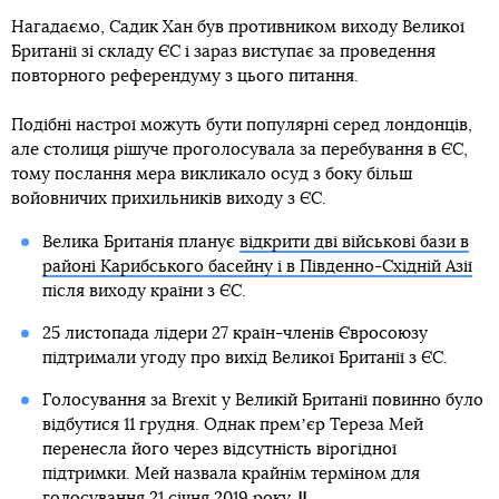
Нагадаємо, Садик Хан був противником виходу Великої
Британії зі складу ЄС і зараз виступає за проведення
повторного референдуму з цього питання.
Подібні настрої можуть бути популярні серед лондонців,
але столиця рішуче проголосувала за перебування в ЄС,
тому послання мера викликало осуд з боку більш
войовничих прихильників виходу з ЄС.
Велика Британія планує
відкрити дві військові бази в
районі Карибського басейну і в Південно-Східній Азії
після виходу країни з ЄС.
25 листопада лідери 27 країн-членів Євросоюзу
підтримали угоду про вихід Великої Британії з ЄС.
Голосування за Brexit у Великій Британії повинно було
відбутися 11 грудня. Однак премʼєр Тереза Мей
перенесла його через відсутність вірогідної
підтримки. Мей назвала крайнім терміном для
голосування 21 січня 2019 року.