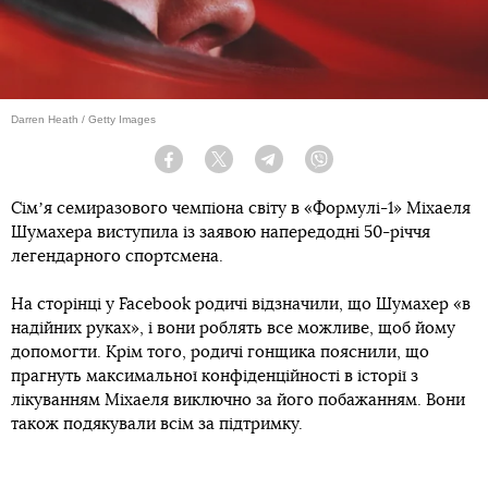
Darren Heath / Getty Images
Facebook
Twitter
Telegram
Viber
Сімʼя семиразового чемпіона світу в «Формулі-1» Міхаеля
Шумахера виступила із заявою напередодні 50-річчя
легендарного спортсмена.
На сторінці у Facebook родичі відзначили, що Шумахер «в
надійних руках», і вони роблять все можливе, щоб йому
допомогти. Крім того, родичі гонщика пояснили, що
прагнуть максимальної конфіденційності в історії з
лікуванням Міхаеля виключно за його побажанням. Вони
також подякували всім за підтримку.