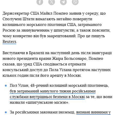
Facebook
Twitter
Telegram
Viber
Держсекретар США Майкл Помпео заявив у середу, що
Сполучені Штати вимагають негайно повернути
колишнього морського піхотинця США, затриманого
Росією за звинуваченням у шпигунстві, а також пояснити,
чому конкретно він був заарештований. Про це пишуть
Reuters
.
Виступаючи в Бразилії на наступний день після інавгурації
нового президента країни Жаїра Больсонаро, Помпео
сказав, що уряд США сподівається отримати
консульський доступ до Пола Уілана протягом наступних
кількох годин після його арешту в Москві.
Пол Уілан, 48-річний колишній морський піхотинець,
був затриманий минулого тижня російськими
службами внутрішньої безпеки в Москві
за те, що вони
назвали «шпигунською місією».
За російськими законами іноземці,
визнані винними у