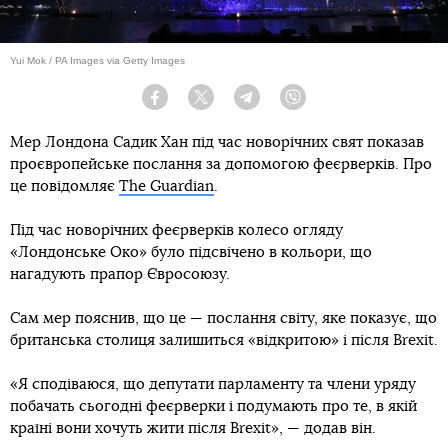
Yui Mok / PA Images via Getty Images
Facebook
Twitter
Telegram
Viber
Мер Лондона Садик Хан під час новорічних свят показав
проєвропейське послання за допомогою феєрверків. Про
це повідомляє
The Guardian
.
Під час новорічних феєрверків колесо огляду
«Лондонське Око» було підсвічено в кольори, що
нагадують прапор Євросоюзу.
Сам мер пояснив, що це — послання світу, яке показує, що
британська столиця залишиться «відкритою» і після Brexit.
«Я сподіваюся, що депутати парламенту та члени уряду
побачать сьогодні феєрверки і подумають про те, в якій
країні вони хочуть жити після Brexit», — додав він.