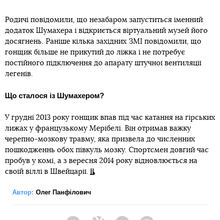
Родичі повідомили, що незабаром запуститься іменний
додаток Шумахера і відкриється віртуальний музей його
досягнень. Раніше кілька західних ЗМІ повідомили, що
гонщик більше не прикутий до ліжка і не потребує
постійного підключення до апарату штучної вентиляції
легенів.
Що сталося із Шумахером?
У грудні 2013 року гонщик впав під час катання на гірських
лижах у французькому Мерібелі. Він отримав важку
черепно-мозкову травму, яка призвела до численних
пошкодженнь обох півкуль мозку. Спортсмен довгий час
пробув у комі, а з вересня 2014 року відновлюється на
своїй віллі в Швейцарії.
Автор:
Олег Панфілович