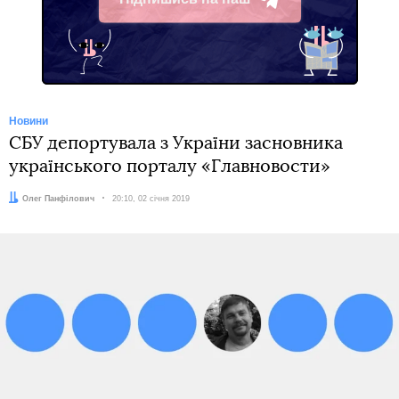
Telegram
Новини
СБУ депортувала з України засновника
українського порталу «Главновости»
Автор:
Олег Панфілович
Дата:
20:10, 02 січня 2019