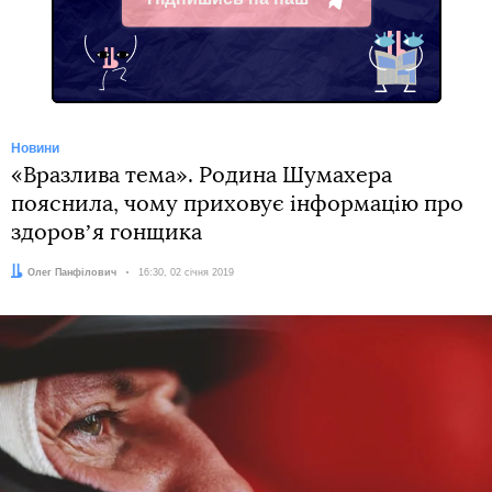
Telegram
Новини
«Вразлива тема». Родина Шумахера
пояснила, чому приховує інформацію про
здоровʼя гонщика
Автор:
Олег Панфілович
Дата:
16:30, 02 січня 2019