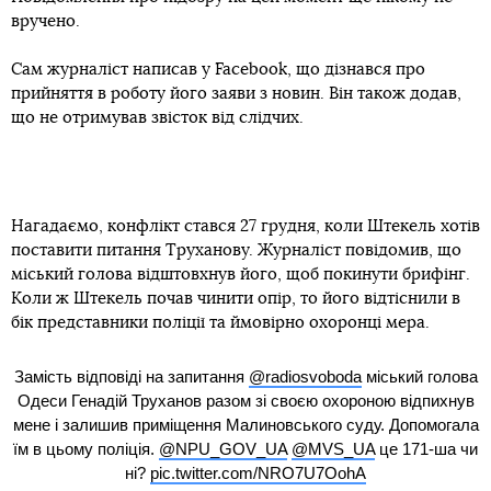
вручено.
Сам журналіст написав у Facebook, що дізнався про
прийняття в роботу його заяви з новин. Він також додав,
що не отримував звісток від слідчих.
Нагадаємо, конфлікт стався 27 грудня, коли Штекель хотів
поставити питання Труханову. Журналіст повідомив, що
міський голова відштовхнув його, щоб покинути брифінг.
Коли ж Штекель почав чинити опір, то його відтіснили в
бік представники поліції та ймовірно охоронці мера.
Замість відповіді на запитання
@radiosvoboda
міський голова
Одеси Генадій Труханов разом зі своєю охороною відпихнув
мене і залишив приміщення Малиновського суду. Допомогала
їм в цьому поліція.
@NPU_GOV_UA
@MVS_UA
це 171-ша чи
ні?
pic.twitter.com/NRO7U7OohA