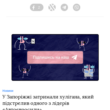
2
Facebook
Twitter
Telegram
Viber
Підпишись на наш
Telegram
Новини
У Запоріжжі затримали хулігана, який
підстрелив одного з лідерів
«Автоєвросили»