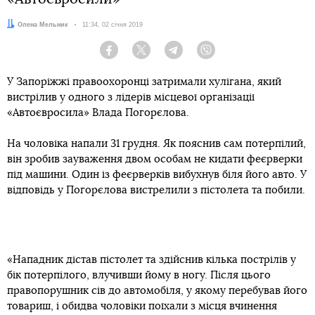
Автор:
Олена Мельник
Дата:
11:34, 02 січня 2019
Facebook
Twitter
Telegram
Viber
У Запоріжжі правоохоронці затримали хулігана, який
вистрілив у одного з лідерів місцевої організації
«Автоєвросила» Влада Погорєлова.
На чоловіка напали 31 грудня. Як пояснив сам потерпілий,
він зробив зауваження двом особам не кидати феєрверки
під машини. Один із феєрверків вибухнув біля його авто. У
відповідь у Погорєлова вистрелили з пістолета та побили.
«Нападник дістав пістолет та здійснив кілька пострілів у
бік потерпілого, влучивши йому в ногу. Після цього
правопорушник сів до автомобіля, у якому перебував його
товариш, і обидва чоловіки поїхали з місця вчинення