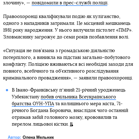
злочину», —
повідомили в прес-службі поліції
.
Правоохоронці кваліфікували подію як хуліганство,
одного з нападників затримали. Це місцевий мешканець
1981 року народження. У нього вилучили пістолет «ПМР».
Зловмиснику загрожує до семи років позбавлення волі.
«Ситуація не пов’язана з громадською діяльністю
потерпілого, а виникла на підставі загально-побутового
конфлікту. Поліцією вживаються всі необхідні заходи для
повного, всебічного та об’єктивного розслідування
кримінального провадження», — заявили правоохоронці.
В Івано-Франківську пʼяний 21-річний уродженець
Узбекистану
побив очільника Всеукраїнського
братства ОУН-УПА
та колишнього мера міста, 71-
річного Богдана Боровича, внаслідок чого останній
отримав забій головного мозку, крововилив та
перелом лицьової кістки.
Автор:
Олена Мельник