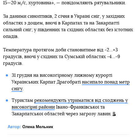
15—20 м/с, хуртовина», — повідомляють рятувальники.
За даними синоптиків, 2 січня в Україні сніг, у західних
областях з дощем, вночі в Карпатах та на Закарпатті
сильний сніг; у південних та східних областях без істотних
опадів.
Температура протягом доби становитиме від -2...+3
градусів, вночі у східних та Сумській областях -4...-9
градусів.
31 грудня на високогірному лижному курорті
Українських Карпат Драгобраті
насипало понад метр
снігу
.
Туристам
рекомендують утриматися від сходжень у
високогірні райони
Івано-Франківської та
Закарпатської областей через загрозу лавин.
Автор:
Олена Мельник