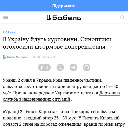
Підтримати
Facebook
Telegram
Twitter
Instagram
Меню
По
по
сай
Новини
В Україну йдуть хуртовини. Синоптики
оголосили штормове попередження
Автор:
Олена Мельник
Дата:
09:39, 02 січня 2019
2
Facebook
Twitter
Telegram
Viber
Уранці 2 січня в Україні, крім південної частини,
очікуються хуртовини та пориви вітру швидкістю 15—20
м/с. Про це попереджає Укргідрометцентр та
Державна
служба з надзвичайних ситуацій
.
«Уранці 2 січня в Карпатах та на Прикарпатті очікується
південно-західний вітер 25—30 м/с. У Києві та Київській
області 2 січня на дорогах ожеледиця, вранці пориви вітру