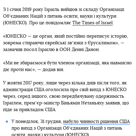
З 1 січня 2019 року Ізраїль вийшов зі складу Організації
Обʼєднаних Націй з питань освіти, науки і культури
(ЮНЕСКО). Про це повідомляє
The Times of Israel
.
«ЮНЕСКО — це орган, який постійно переписує історію,
зокрема стираючи єврейські звʼязки з Єрусалимом», —
зазначив посол Ізраїлю в ООН Денні Данон.
«Ми не збираємося бути членом організації, яка навмисно
діє проти нас», — додав він.
У жовтні 2017 року, лише через кілька днів після того, як
адміністрація США оголосила про свій вихід з ЮНЕСКО
через, серед іншого, свою передбачувану одержимість
Ізраїлем, премʼєр-міністр Біньямін Нетаньяху заявив, що
піде за прикладом США.
У понеділок, 31 грудня,
набуло чинності рішення США
про вихід з Організації Обʼєднаних Націй з питань
освіти, науки і культури (ЮНЕСКО).