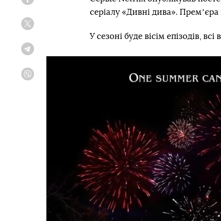
Facebook
серіалу «Дивні дива». Премʼєра 
Twitter
У сезоні буде вісім епізодів, всі
Telegram
Viber