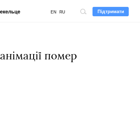
Підтримати
екельце
Пошук
EN
RU
по
сайту
еанімації помер