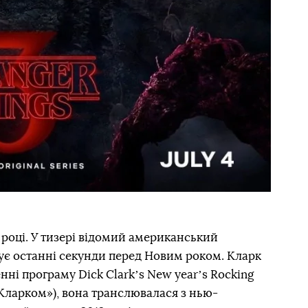
 році. У тизері відомий американський
ує останні секунди перед Новим роком. Кларк
нні програму Dick Сlarkʼs New yearʼs Rocking
 Кларком»), вона транслювалася з нью-