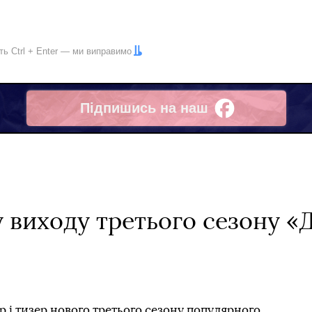
іть
Ctrl
+
Enter
— ми виправимо
Підпишись на наш
Facebook
 виходу третього сезону «
ер і тизер нового третього сезону популярного