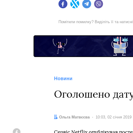
Facebook
Twitter
Telegram
Viber
Помітили помилку? Виділіть її та натисн
Новини
Оголошено дату
Автор:
Ольга Матвєєва
Дата:
10:03, 02 січня 2019
Сервіс Netflix опублікував пост