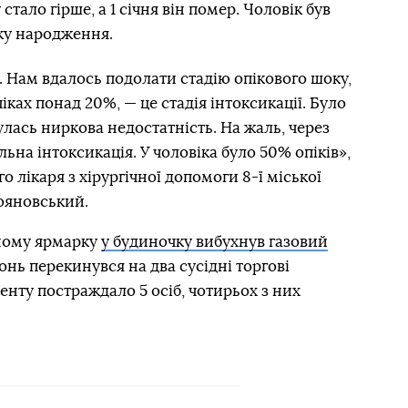
стало гірше, а 1 січня він помер. Чоловік був
ку народження.
. Нам вдалось подолати стадію опікового шоку,
піках понад 20%, — це стадія інтоксикації. Було
улась ниркова недостатність. На жаль, через
льна інтоксикація. У чоловіка було 50% опіків»,
 лікаря з хірургічної допомоги 8-ї міської
тояновський.
яному ярмарку
у будиночку вибухнув газовий
онь перекинувся на два сусідні торгові
енту постраждало 5 осіб, чотирьох з них