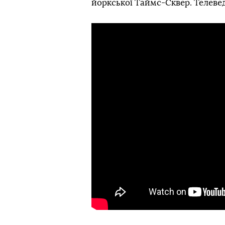
йоркської Таймс-Сквер. Телевед