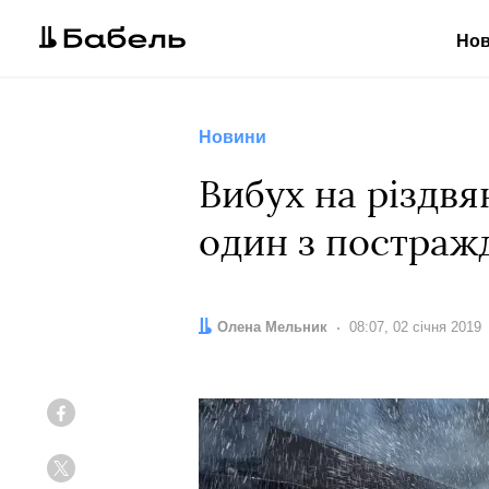
Но
Новини
Вибух на різдвя
один з постраж
Автор:
Олена Мельник
Дата:
08:07, 02 січня 2019
Facebook
Twitter