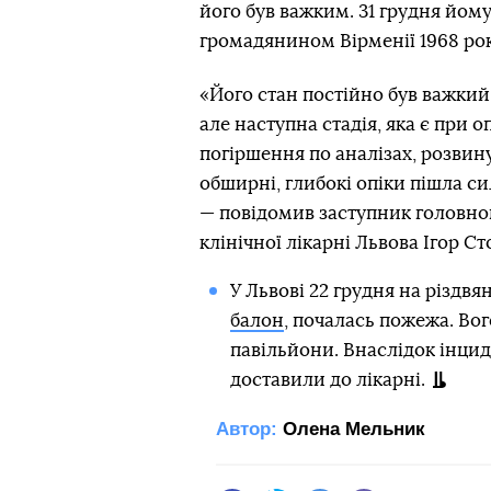
його був важким. 31 грудня йому 
громадянином Вірменії 1968 ро
«Його стан постійно був важкий
але наступна стадія, яка є при о
погіршення по аналізах, розвин
обширні, глибокі опіки пішла си
— повідомив заступник головного
клінічної лікарні Львова Ігор С
У Львові 22 грудня на різдв
балон
, почалась пожежа. Вог
павільйони. Внаслідок інцид
доставили до лікарні.
Автор:
Олена Мельник