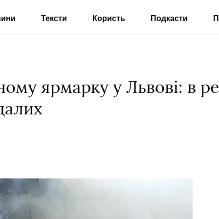
вини
Тексти
Користь
Подкасти
П
ному ярмарку у Львові: в р
далих