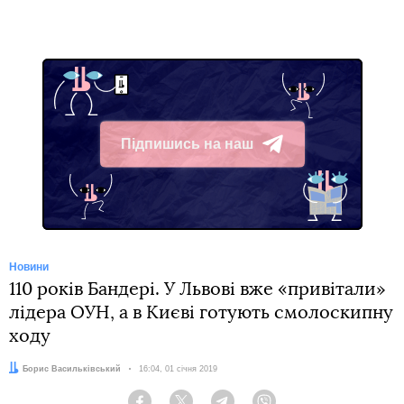
Підпишись на наш
Telegram
Новини
110 років Бандері. У Львові вже «привітали»
лідера ОУН, а в Києві готують смолоскипну
ходу
Автор:
Борис Васильківський
Дата:
16:04, 01 січня 2019