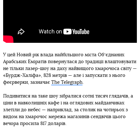
У цей Новий рік влада найбільшого міста Обʼєднаних
Арабських Еміратів повернулася до традиції влаштовувати
не тільки лазер-шоу на даху найвищого хмарочоса світу —
«Бурдж-Халіфа», 828 метрів — але і запускати з нього
феєрверки, зазначає
The Telegraph
.
Подивитися на таке шоу зібралися сотні тисяч глядачів, а
ціни в навколишніх кафе і на оглядових майданчиках
злетіли до небес — наприклад, за столик на чотирьох з
видом на хмарочос мережа магазинів сендвічів цього
вечора просила 817 доларів.