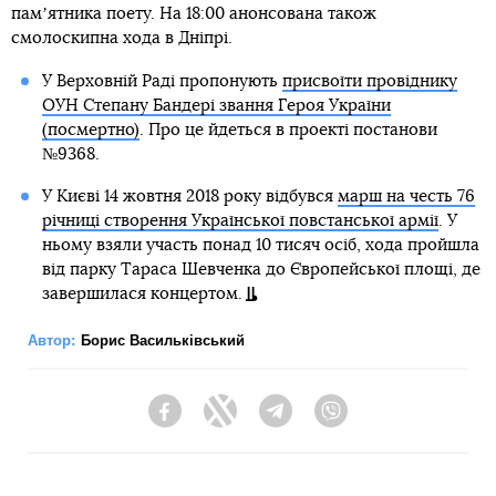
памʼятника поету. На 18:00 анонсована також
смолоскипна хода в Дніпрі.
У Верховній Раді пропонують
присвоїти провіднику
ОУН Степану Бандері звання Героя України
(посмертно)
. Про це йдеться в проекті постанови
№9368.
У Києві 14 жовтня 2018 року відбувся
марш на честь 76
річниці створення Української повстанської армії
. У
ньому взяли участь понад 10 тисяч осіб, хода пройшла
від парку Тараса Шевченка до Європейської площі, де
завершилася концертом.
Автор:
Борис Васильківський
Facebook
Twitter
Telegram
Viber