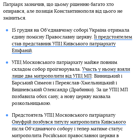
Патріарх зазначив, що цьому рішенню багато хто
опирався, але позиція Константинополя від цього не
зміниться.
15 грудня на Обʼєднавчому соборі Україна отримала
єдину помісну Православну церкву.
Її предстоятелем
став представник УПЦ Київського патріархату
Епіфаній
.
УПЦ Московського патріархату майже повним
складом собор проігнорувала.
Участь у ньому взяли
лише два митрополити від УПЦ МП
: Вінницький і
Барський Симеон і Переяслав-Хмельницький і
Вишневський Олександр (Драбинко). За це УПЦ МП
позбавила обох сану, а нову церкву назвала
розкольницькою.
Предстоятель УПЦ Московського патріархату
Онуфрій позбувся титулу митрополита Київського
після Обʼєднавчого собору і тепер матиме статус
митрополита Російської православної церкви в