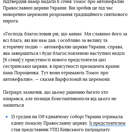
підтвердив намір надати 6 січня Томос про автокефалію
Православної церкви України. Він зробив це під час
новорічної церемонії розрізання традиційного святкового
пирога.
«Господь благословив рік, що минає. Ми славимо його за
всі блага, які він нам дав, і особливо за велику та
історичну подію — автокефалію церкви України, справа,
яка завершиться і буде благословленою наступної неділі
[6 січня] у присутності нового предстоятеля цієї
сестринської церкви, в присутності президента країни
пана Порошенка. Тут вони отримають Томос про
автокефалію», — сказав Варфоломій на церемонії.
Патріарх зазначив, що цьому рішенню багато хто
опирався, але позиція Константинополя від цього не
зміниться.
15 грудня на Обʼєднавчому соборі Україна отримала
єдину помісну Православну церкву.
Її предстоятелем
став представник УПЦ Київського патріархату