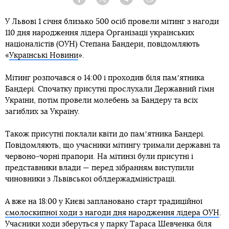
Facebook
Twitter
Telegram
Viber
У Львові 1 січня близько 500 осіб провели мітинг з нагоди
110 дня народження лідера Організації українських
націоналістів (ОУН) Степана Бандери, повідомляють
«
Українські Новини
».
Мітинг розпочався о 14:00 і проходив біля памʼятника
Бандері. Спочатку присутні прослухали Державний гімн
України, потім провели молебень за Бандеру та всіх
загиблих за Україну.
Також присутні поклали квіти до памʼятника Бандері.
Повідомляють, що учасники мітингу тримали державні та
червоно-чорні прапори. На мітинзі були присутні і
представники влади — перед зібранням виступили
чиновники з Львівської облдержадміністрації.
А вже на 18:00 у Києві заплановано старт традиційної
смолоскипної ходи з нагоди дня народження лідера ОУН
.
Учасники ходи зберуться у парку Тараса Шевченка біля