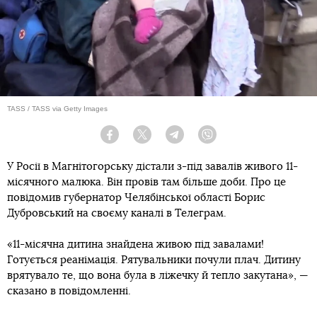
TASS / TASS via Getty Images
Facebook
Twitter
Telegram
Viber
У Росії в Магнітогорську дістали з-під завалів живого 11-
місячного малюка. Він провів там більше доби. Про це
повідомив губернатор Челябінської області Борис
Дубровський на своєму каналі в Телеграм.
«11-місячна дитина знайдена живою під завалами!
Готується реанімація. Рятувальники почули плач. Дитину
врятувало те, що вона була в ліжечку й тепло закутана», —
сказано в повідомленні.