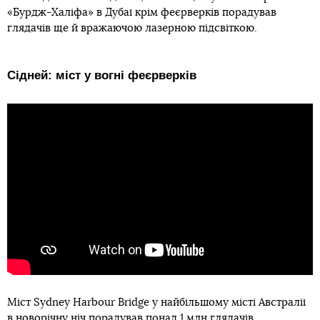
«Бурдж-Халіфа» в Дубаї крім феєрверків порадував
глядачів ще й вражаючою лазерною підсвіткою.
Сідней: міст у вогні феєрверків
Міст Sydney Harbour Bridge у найбільшому місті Австралії
в новорічну ніч порадував понад 1 млн глядачів