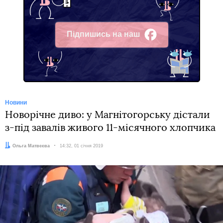
Підпишись на наш
Facebook
Новини
Новорічне диво: у Магнітогорську дістали
з-під завалів живого 11-місячного хлопчика
Автор:
Ольга Матвєєва
Дата:
14:32, 01 січня 2019