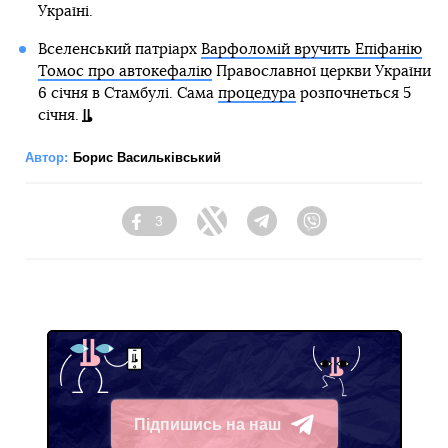
Україні.
Вселенський патріарх
Варфоломій вручить Епіфанію
Томос про автокефалію
Православної церкви України
6 січня в Стамбулі. Сама
процедура
розпочнеться 5
січня.
Автор:
Борис Васильківський
3
Facebook
Twitter
Telegram
Viber
Підпишись на наш
Telegram