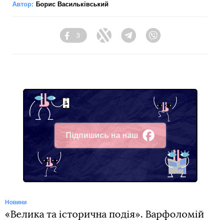
Автор:
Борис Васильківський
3
Facebook
Twitter
Telegram
Viber
Підпишись на наш
Facebook
Новини
«Велика та історична подія». Варфоломій