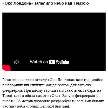
«Око Лондона» запалило небо над Темзою
Гігантське колесо огляду «Око Лондона» вже традиційно
в новорічну ніч служить майданчиком для запуску
феєрверків. При цьому заряди запускають як і з барж на
Темзі, так і з обода самого «Ока». Запуск феєрверків з
висоти 135 метрів дозволяє розфарбувати вогнями більшу
частину неба столиці Великої Британії.