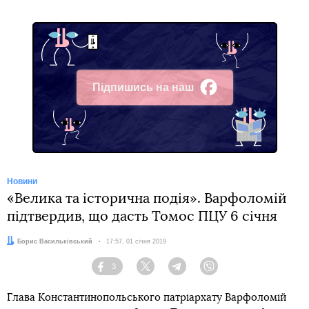
Підпишись на наш
Facebook
Новини
«Велика та історична подія». Варфоломій
підтвердив, що дасть Томос ПЦУ 6 січня
Автор:
Борис Васильківський
Дата:
17:57, 01 січня 2019
3
Facebook
Twitter
Telegram
Viber
Глава Константинопольського патріархату Варфоломій