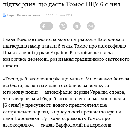
підтвердив, що дасть Томос ПЦУ 6 січня
Автор:
Борис Васильківський
Дата:
17:57, 01 січня 2019
3
Facebook
Twitter
Telegram
Viber
Глава Константинопольського патріархату Варфоломій
підтвердив намір надати 6 січня Томос про автокефалію
Православної церкви України. Він зробив це під час
новорічної церемонії розрізання традиційного святкового
пирога.
«Господь благословив рік, що минає. Ми славимо його за
всі блага, які він нам дав, і особливо за велику та
історичну подію — автокефалію церкви України, справа,
яка завершиться і буде благословленою наступної неділі
[6 січня] у присутності нового предстоятеля цієї
сестринської церкви, в присутності президента країни
пана Порошенка. Тут вони отримають Томос про
автокефалію», — сказав Варфоломій на церемонії.