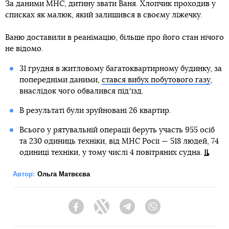
За даними МНС, дитину звати Ваня. Хлопчик проходив у
списках як малюк, який залишився в своєму ліжечку.
Ваню доставили в реанімацію, більше про його стан нічого
не відомо.
31 грудня в житловому багатоквартирному будинку, за
попередніми даними,
стався вибух побутового газу
,
внаслідок чого обвалився підʼїзд.
В результаті були зруйновані 26 квартир.
Всього у рятувальній операції беруть участь 955 осіб
та 230 одиниць техніки, від МНС Росії — 518 людей, 74
одиниці техніки, у тому числі 4 повітряних судна.
Автор:
Ольга Матвєєва
Facebook
Twitter
Telegram
Viber