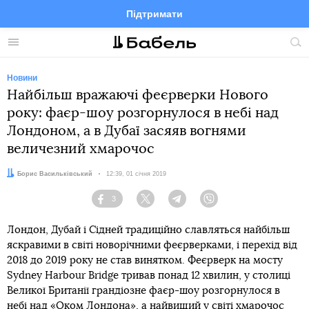
Підтримати
Facebook
Telegram
Twitter
Instagram
Меню
По
по
сай
Новини
Найбільш вражаючі феєрверки Нового
року: фаєр-шоу розгорнулося в небі над
Лондоном, а в Дубаї засяяв вогнями
величезний хмарочос
Автор:
Борис Васильківський
Дата:
12:39, 01 січня 2019
3
Facebook
Twitter
Telegram
Viber
Лондон, Дубай і Сідней традиційно славляться найбільш
яскравими в світі новорічними феєрверками, і перехід від
2018 до 2019 року не став винятком. Феєрверк на мосту
Sydney Harbour Bridge тривав понад 12 хвилин, у столиці
Великої Британії грандіозне фаєр-шоу розгорнулося в
небі над «Оком Лондона», а найвищий у світі хмарочос