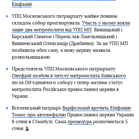
Епіфаній
.
УПЦ Московського патріархату майже повним
складом собор проігнорувала.
Участь у ньому взяли
лише два митрополити від УПЦ МП
: Вінницький і
Барський Симеон і Переяслав-Хмельницький і
Вишневський Олександр (Драбинко). За це УПЦ МП
позбавила обох сану, а нову церкву назвала
розкольницькою.
Предстоятель УПЦ Московського патріархату
Онуфрій позбувся титулу митрополита Київського
після Обʼєднавчого собору і тепер матиме статус
митрополита Російської православної церкви в
Україні.
Вселенський патріарх
Варфоломій вручить Епіфанію
Томос про автокефалію
Православної церкви України
6 січня в Стамбулі. Сама
процедура
розпочнеться 5
січня.