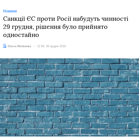
Новини
Санкції ЄС проти Росії набудуть чинності
29 грудня, рішення було прийнято
одностайно
Автор:
Ольга Матвєєва
Дата:
11:58, 28 грудня 2018