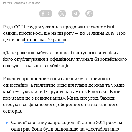
Patrick Tomasso / Unsplash
1
Facebook
Twitter
Telegram
Viber
Рада ЄС 21 грудня ухвалила продовжити економічні
санкції проти Росії ще на півроку — до 31 липня 2019. Про
це пише «
Інтерфакс-Україна
».
«Дане рішення набуває чинності наступного дня після
його опублікування в офіційному журналі Європейського
союзу», — сказано в публікації.
Рішення про продовження санкцій було прийнято
одностайно, а політичне рішення глави держав та урядів
країн ЄС ухвалили 13 грудня на саміті в Брюсселі. Вони
повʼязали це з невиконанням Мінських угод. Заходи
стосуються фінансового, оборонного і енергетичного
секторів.
Санкції спочатку запровадили 31 липня 2014 року на
один рік. Вони були відповіддю на «дестабілізацію