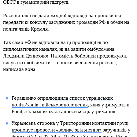
ОБСЄ в гуманітарній підгрупі.
Росіяни так і не дали жодної відповіді на пропозицію
передати їх консулу засуджених громадян РФ в обмін на
політвʼязнів Кремля.
Так само РФ не відповіла на ці пропозиції ні по
дипломатичних каналах, ні на запити омбудсмена
Людмили Денисової. Натомість бойовики продовжують
висувати свої вимоги — списки звільнення росіян», —
написала вона.
Геращенко
оприлюднила список українських
політвʼязнів і військовополонених
, яких утримують в
Росії, а також вказала адреси місць утримання.
Українська сторона у Тристоронній контактній групі
пропонує провести «велике звільнення»
заручників у
форматі 22 на 22, 39 на 11 і 33 на 8 напередодні Різдва