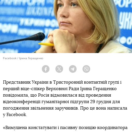
Facebook / Ірина Геращенко
Facebook
Twitter
Telegram
Viber
Представник України в Тристоронній контактній групі і
перший віце-спікер Верховної Ради Ірина Геращенко
повідомила, що Росія відмовилася від проведення
відеоконференції гуманітарної підгрупи 29 грудня для
погодження звільнення заручників. Про це вона написала
у Facebook.
«Вимушена констатувати і пасивну позицію координатора