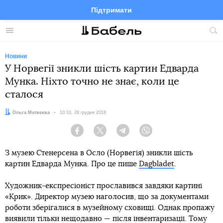
Підтримати
Facebook
Telegram
Twitter
Instagram
Меню
По
по
сай
Новини
У Норвегії зникли шість картин Едварда
Мунка. Ніхто точно не знає, коли це
сталося
Автор:
Ольга Матвєєва
Дата:
10:33, 28 грудня 2018
Facebook
Twitter
Telegram
Viber
З музею Стенерсена в Осло (Норвегія) зникли шість
картин Едварда Мунка. Про це пише
Dagbladet
.
Художник-експресіоніст прославився завдяки картині
«Крик». Директор музею наголосив, що за документами
роботи зберігалися в музейному сховищі. Однак пропажу
виявили тільки нещодавно — після інвентаризації. Тому