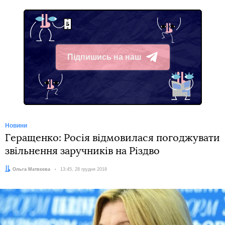
Підпишись на наш
Telegram
Новини
Геращенко: Росія відмовилася погоджувати
звільнення заручників на Різдво
Автор:
Ольга Матвєєва
Дата:
13:45, 28 грудня 2018