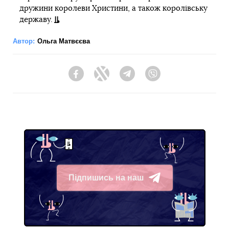
дружини королеви Христини, а також королівську
державу.
Автор:
Ольга Матвєєва
Facebook
Twitter
Telegram
Viber
Підпишись на наш
Telegram