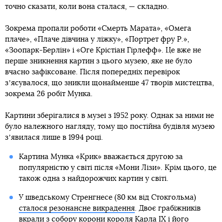
точно сказати, коли вона сталася, — складно.
Зокрема пропали роботи «Смерть Марата», «Омега
плаче», «Плаче дівчина у ліжку», «Портрет фру Р.»,
«Зоопарк-Берлін» і «Оге Крістіан Гірлефф». Це вже не
перше зникнення картин з цього музею, яке не було
вчасно зафіксоване. Після попередніх перевірок
зʼясувалося, що зникли щонайменше 47 творів мистецтва,
зокрема 26 робіт Мунка.
Картини зберігалися в музеї з 1952 року. Однак за ними не
було належного нагляду, тому що постійна будівля музею
зʼявилася лише в 1994 році.
Картина Мунка «Крик» вважається другою за
популярністю у світі після «Мони Лізи». Крім цього, це
також одна з найдорожчих картин у світі.
У шведському Стренгнесе (80 км від Стокгольма)
сталося резонансне викрадення
. Двоє грабіжників
вкрали з собору корони короля Карла IX і його