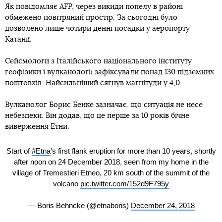
Як повідомляє AFP, через викиди попелу в районі
обмежено повітряний простір. За сьогодні було
дозволено лише чотири денні посадки у аеропорту
Катанії.
Сейсмологи з Італійського національного інституту
геофізики і вулканології зафіксували понад 130 підземних
поштовхів. Найсильніший сягнув магнітуди у 4,0.
Вулканолог Борис Бенке зазначає, що ситуація не несе
небезпеки. Він додав, що це перше за 10 років бічне
виверження Етни.
Start of
#Etna
's first flank eruption for more than 10 years, shortly
after noon on 24 December 2018, seen from my home in the
village of Tremestieri Etneo, 20 km south of the summit of the
volcano
pic.twitter.com/152d9F795y
— Boris Behncke (@etnaboris)
December 24, 2018