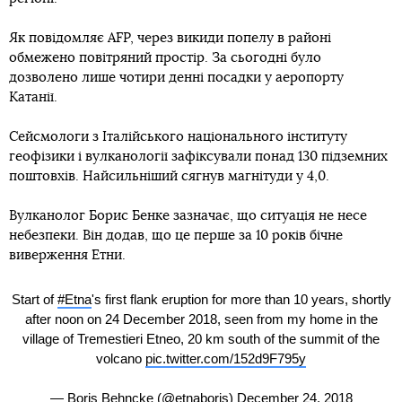
Як повідомляє AFP, через викиди попелу в районі
обмежено повітряний простір. За сьогодні було
дозволено лише чотири денні посадки у аеропорту
Катанії.
Сейсмологи з Італійського національного інституту
геофізики і вулканології зафіксували понад 130 підземних
поштовхів. Найсильніший сягнув магнітуди у 4,0.
Вулканолог Борис Бенке зазначає, що ситуація не несе
небезпеки. Він додав, що це перше за 10 років бічне
виверження Етни.
Start of
#Etna
's first flank eruption for more than 10 years, shortly
after noon on 24 December 2018, seen from my home in the
village of Tremestieri Etneo, 20 km south of the summit of the
volcano
pic.twitter.com/152d9F795y
— Boris Behncke (@etnaboris)
December 24, 2018