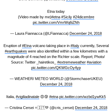
Etna today
(Video made by me)
#etna
#Sicily
#24dicembre
pic.twitter.com/VmrWq6iZNh
— Laura Fiannacca (@LFiannacca)
December 24, 2018
Eruption of
#Etna
volcano taking place in
#Italy
currently, Several
#earthquakes
were also identified within a few kilometres with a
magnitude of 4 reached on the Richter scale. Report; Photo/
Source: Twitter _hairetikos_
#extremeweather
#aviation
pic.twitter.com/QKWGcOy4yp
— WEATHER/ METEO WORLD (@StormchaserUKEU)
December 24, 2018
Italia,
#vigiliadinatale
😍😰
#etna
pic.twitter.com/wzbd1ywKk5
— Cristina Cersei ⭐️🇮🇹💚 (@cris_cersei)
December 24, 2018