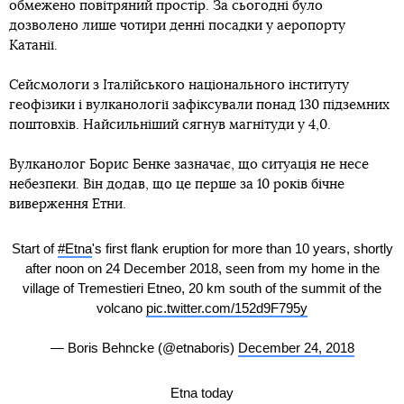
обмежено повітряний простір. За сьогодні було
дозволено лише чотири денні посадки у аеропорту
Катанії.
Сейсмологи з Італійського національного інституту
геофізики і вулканології зафіксували понад 130 підземних
поштовхів. Найсильніший сягнув магнітуди у 4,0.
Вулканолог Борис Бенке зазначає, що ситуація не несе
небезпеки. Він додав, що це перше за 10 років бічне
виверження Етни.
Start of
#Etna
's first flank eruption for more than 10 years, shortly
after noon on 24 December 2018, seen from my home in the
village of Tremestieri Etneo, 20 km south of the summit of the
volcano
pic.twitter.com/152d9F795y
— Boris Behncke (@etnaboris)
December 24, 2018
Etna today