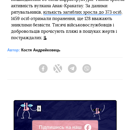
активність вулкана Анак-Кракатау. За даними
рятувальників,
кількість загиблих зросла до 373 осіб
,
1459 осіб отримали поранення, ще 128 вважають
зниклими безвісти. Тисячі військовослужбовців і
добровольців прочісують пляжі в пошуках жертв і
постраждалих.
Автор:
Костя Андрейковець
Facebook
Twitter
Telegram
Viber
Підпишись на наш