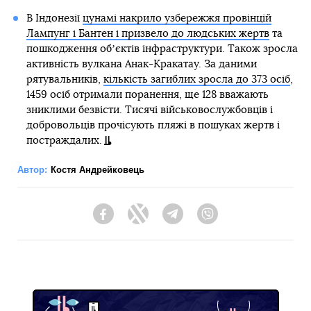
В Індонезії
цунамі накрило узбережжя провінцій
Лампунг і Бантен і призвело до людських жертв
та
пошкодження обʼєктів інфраструктури. Також зросла
активність вулкана Анак-Кракатау. За даними
рятувальників,
кількість загиблих зросла до 373 осіб
,
1459 осіб отримали поранення, ще 128 вважають
зниклими безвісти. Тисячі військовослужбовців і
добровольців прочісують пляжі в пошуках жертв і
постраждалих.
Автор:
Костя Андрейковець
Facebook
Twitter
Telegram
Viber