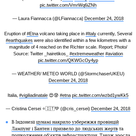
pic.twitter.com/VmrWq6iZNh
— Laura Fiannacca (@LFiannacca)
December 24, 2018
Eruption of
#Etna
volcano taking place in
#Italy
currently, Several
#earthquakes
were also identified within a few kilometres with a
magnitude of 4 reached on the Richter scale. Report; Photo/
Source: Twitter _hairetikos_
#extremeweather
#aviation
pic.twitter.com/QKWGcOy4yp
— WEATHER/ METEO WORLD (@StormchaserUKEU)
December 24, 2018
Italia,
#vigiliadinatale
😍😰
#etna
pic.twitter.com/wzbd1ywKk5
— Cristina Cersei ⭐️🇮🇹💚 (@cris_cersei)
December 24, 2018
В Індонезії
цунамі накрило узбережжя провінцій
Лампунг і Бантен і призвело до людських жертв
та
пошкодження обʼєктів інфраструктури. Також зросла