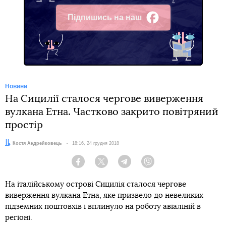
Підпишись на наш
Facebook
Новини
На Сицилії сталося чергове виверження
вулкана Етна. Частково закрито повітряний
простір
Автор:
Костя Андрейковець
Дата:
18:16, 24 грудня 2018
Facebook
Twitter
Telegram
Viber
На італійському острові Сицилія сталося чергове
виверження вулкана Етна, яке призвело до невеликих
підземних поштовхів і вплинуло на роботу авіаліній в
регіоні.