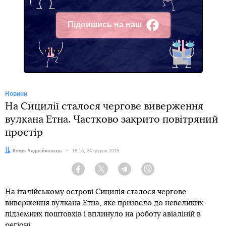
Підпишись на наш
Facebook
Новини
На Сицилії сталося чергове виверження
вулкана Етна. Частково закрито повітряний
простір
Автор:
Костя Андрейковець
Дата:
18:16, 24 грудня 2018
Facebook
Twitter
Telegram
Viber
На італійському острові Сицилія сталося чергове
виверження вулкана Етна, яке призвело до невеликих
підземних поштовхів і вплинуло на роботу авіаліній в
регіоні.