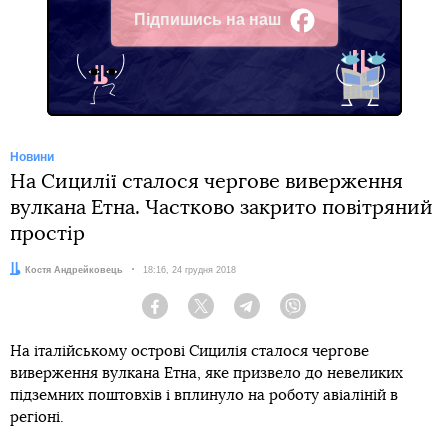
Підпишись на наш
Facebook
Новини
На Сицилії сталося чергове виверження
вулкана Етна. Частково закрито повітряний
простір
Автор:
Костя Андрейковець
Дата:
18:16, 24 грудня 2018
Facebook
Twitter
Telegram
Viber
На італійському острові Сицилія сталося чергове
виверження вулкана Етна, яке призвело до невеликих
підземних поштовхів і вплинуло на роботу авіаліній в
регіоні.