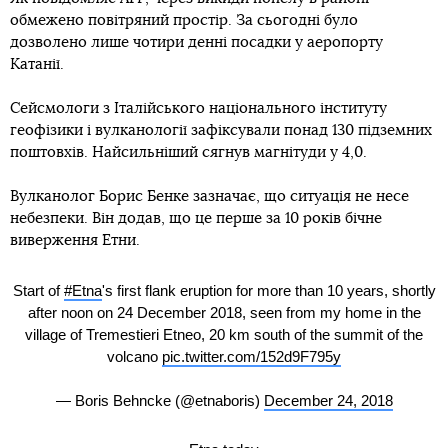
обмежено повітряний простір. За сьогодні було
дозволено лише чотири денні посадки у аеропорту
Катанії.
Сейсмологи з Італійського національного інституту
геофізики і вулканології зафіксували понад 130 підземних
поштовхів. Найсильніший сягнув магнітуди у 4,0.
Вулканолог Борис Бенке зазначає, що ситуація не несе
небезпеки. Він додав, що це перше за 10 років бічне
виверження Етни.
Start of
#Etna
's first flank eruption for more than 10 years, shortly
after noon on 24 December 2018, seen from my home in the
village of Tremestieri Etneo, 20 km south of the summit of the
volcano
pic.twitter.com/152d9F795y
— Boris Behncke (@etnaboris)
December 24, 2018