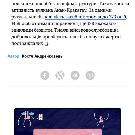
пошкодження обʼєктів інфраструктури. Також зросла
активність вулкана Анак-Кракатау. За даними
рятувальників,
кількість загиблих зросла до 373 осіб
,
1459 осіб отримали поранення, ще 128 вважають
зниклими безвісти. Тисячі військовослужбовців і
добровольців прочісують пляжі в пошуках жертв і
постраждалих.
Автор:
Костя Андрейковець
Facebook
Twitter
Telegram
Viber