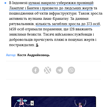
В Індонезії
цунамі накрило узбережжя провінцій
Лампунг і Бантен і призвело до людських жертв
та
пошкодження обʼєктів інфраструктури. Також зросла
активність вулкана Анак-Кракатау. За даними
рятувальників,
кількість загиблих зросла до 373 осіб
,
1459 осіб отримали поранення, ще 128 вважають
зниклими безвісти. Тисячі військовослужбовців і
добровольців прочісують пляжі в пошуках жертв і
постраждалих.
Автор:
Костя Андрейковець
Facebook
Twitter
Telegram
Viber