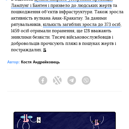
Лампунг і Бантен і призвело до людських жертв
та
пошкодження обʼєктів інфраструктури. Також зросла
активність вулкана Анак-Кракатау. За даними
рятувальників,
кількість загиблих зросла до 373 осіб
,
1459 осіб отримали поранення, ще 128 вважають
зниклими безвісти. Тисячі військовослужбовців і
добровольців прочісують пляжі в пошуках жертв і
постраждалих.
Автор:
Костя Андрейковець
Facebook
Twitter
Telegram
Viber