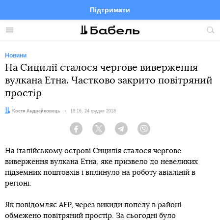
Підтримати
Facebook
Telegram
Twitter
Instagram
Меню
По
по
сай
Новини
На Сицилії сталося чергове виверження
вулкана Етна. Частково закрито повітряний
простір
Автор:
Костя Андрейковець
Дата:
18:16, 24 грудня 2018
Facebook
Twitter
Telegram
Viber
На італійському острові Сицилія сталося чергове
виверження вулкана Етна, яке призвело до невеликих
підземних поштовхів і вплинуло на роботу авіаліній в
регіоні.
Як повідомляє AFP, через викиди попелу в районі
обмежено повітряний простір. За сьогодні було