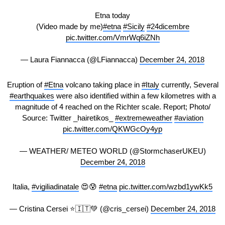
Etna today
(Video made by me)
#etna
#Sicily
#24dicembre
pic.twitter.com/VmrWq6iZNh
— Laura Fiannacca (@LFiannacca)
December 24, 2018
Eruption of
#Etna
volcano taking place in
#Italy
currently, Several
#earthquakes
were also identified within a few kilometres with a
magnitude of 4 reached on the Richter scale. Report; Photo/
Source: Twitter _hairetikos_
#extremeweather
#aviation
pic.twitter.com/QKWGcOy4yp
— WEATHER/ METEO WORLD (@StormchaserUKEU)
December 24, 2018
Italia,
#vigiliadinatale
😍😰
#etna
pic.twitter.com/wzbd1ywKk5
— Cristina Cersei ⭐️🇮🇹💚 (@cris_cersei)
December 24, 2018