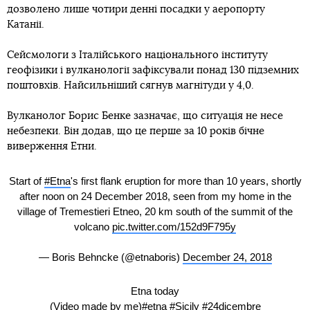
дозволено лише чотири денні посадки у аеропорту
Катанії.
Сейсмологи з Італійського національного інституту
геофізики і вулканології зафіксували понад 130 підземних
поштовхів. Найсильніший сягнув магнітуди у 4,0.
Вулканолог Борис Бенке зазначає, що ситуація не несе
небезпеки. Він додав, що це перше за 10 років бічне
виверження Етни.
Start of
#Etna
's first flank eruption for more than 10 years, shortly
after noon on 24 December 2018, seen from my home in the
village of Tremestieri Etneo, 20 km south of the summit of the
volcano
pic.twitter.com/152d9F795y
— Boris Behncke (@etnaboris)
December 24, 2018
Etna today
(Video made by me)
#etna
#Sicily
#24dicembre