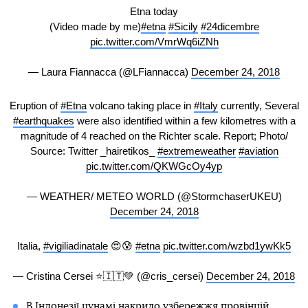
Etna today
(Video made by me)
#etna
#Sicily
#24dicembre
pic.twitter.com/VmrWq6iZNh
— Laura Fiannacca (@LFiannacca)
December 24, 2018
Eruption of
#Etna
volcano taking place in
#Italy
currently, Several
#earthquakes
were also identified within a few kilometres with a
magnitude of 4 reached on the Richter scale. Report; Photo/
Source: Twitter _hairetikos_
#extremeweather
#aviation
pic.twitter.com/QKWGcOy4yp
— WEATHER/ METEO WORLD (@StormchaserUKEU)
December 24, 2018
Italia,
#vigiliadinatale
😍😰
#etna
pic.twitter.com/wzbd1ywKk5
— Cristina Cersei ⭐️🇮🇹💚 (@cris_cersei)
December 24, 2018
В Індонезії
цунамі накрило узбережжя провінцій