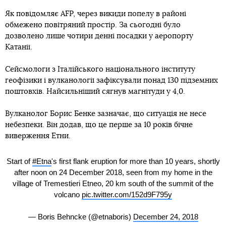
Як повідомляє AFP, через викиди попелу в районі
обмежено повітряний простір. За сьогодні було
дозволено лише чотири денні посадки у аеропорту
Катанії.
Сейсмологи з Італійського національного інституту
геофізики і вулканології зафіксували понад 130 підземних
поштовхів. Найсильніший сягнув магнітуди у 4,0.
Вулканолог Борис Бенке зазначає, що ситуація не несе
небезпеки. Він додав, що це перше за 10 років бічне
виверження Етни.
Start of
#Etna
's first flank eruption for more than 10 years, shortly
after noon on 24 December 2018, seen from my home in the
village of Tremestieri Etneo, 20 km south of the summit of the
volcano
pic.twitter.com/152d9F795y
— Boris Behncke (@etnaboris)
December 24, 2018