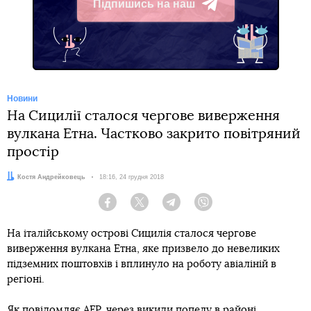
Підпишись на наш
Telegram
Новини
На Сицилії сталося чергове виверження
вулкана Етна. Частково закрито повітряний
простір
Автор:
Костя Андрейковець
Дата:
18:16, 24 грудня 2018
Facebook
Twitter
Telegram
Viber
На італійському острові Сицилія сталося чергове
виверження вулкана Етна, яке призвело до невеликих
підземних поштовхів і вплинуло на роботу авіаліній в
регіоні.
Як повідомляє AFP, через викиди попелу в районі