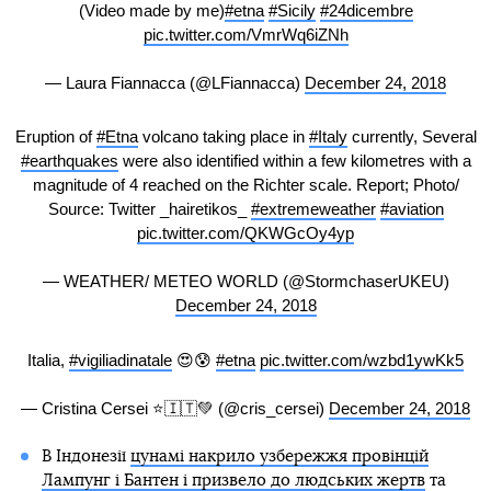
(Video made by me)
#etna
#Sicily
#24dicembre
pic.twitter.com/VmrWq6iZNh
— Laura Fiannacca (@LFiannacca)
December 24, 2018
Eruption of
#Etna
volcano taking place in
#Italy
currently, Several
#earthquakes
were also identified within a few kilometres with a
magnitude of 4 reached on the Richter scale. Report; Photo/
Source: Twitter _hairetikos_
#extremeweather
#aviation
pic.twitter.com/QKWGcOy4yp
— WEATHER/ METEO WORLD (@StormchaserUKEU)
December 24, 2018
Italia,
#vigiliadinatale
😍😰
#etna
pic.twitter.com/wzbd1ywKk5
— Cristina Cersei ⭐️🇮🇹💚 (@cris_cersei)
December 24, 2018
В Індонезії
цунамі накрило узбережжя провінцій
Лампунг і Бантен і призвело до людських жертв
та