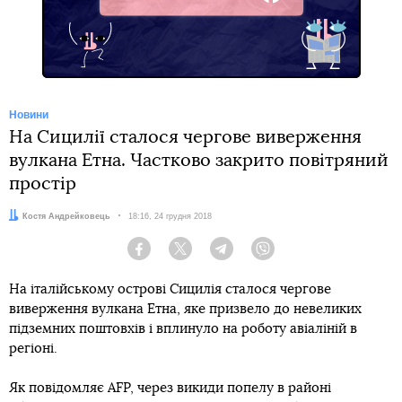
Facebook
Новини
На Сицилії сталося чергове виверження
вулкана Етна. Частково закрито повітряний
простір
Автор:
Костя Андрейковець
Дата:
18:16, 24 грудня 2018
Facebook
Twitter
Telegram
Viber
На італійському острові Сицилія сталося чергове
виверження вулкана Етна, яке призвело до невеликих
підземних поштовхів і вплинуло на роботу авіаліній в
регіоні.
Як повідомляє AFP, через викиди попелу в районі