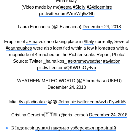
Etna today
(Video made by me)
#etna
#Sicily
#24dicembre
pic.twitter.com/VmrWq6iZNh
— Laura Fiannacca (@LFiannacca)
December 24, 2018
Eruption of
#Etna
volcano taking place in
#Italy
currently, Several
#earthquakes
were also identified within a few kilometres with a
magnitude of 4 reached on the Richter scale. Report; Photo/
Source: Twitter _hairetikos_
#extremeweather
#aviation
pic.twitter.com/QKWGcOy4yp
— WEATHER/ METEO WORLD (@StormchaserUKEU)
December 24, 2018
Italia,
#vigiliadinatale
😍😰
#etna
pic.twitter.com/wzbd1ywKk5
— Cristina Cersei ⭐️🇮🇹💚 (@cris_cersei)
December 24, 2018
В Індонезії
цунамі накрило узбережжя провінцій