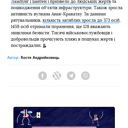
Лампунг і Бантен і призвело до людських жертв
та
пошкодження обʼєктів інфраструктури. Також зросла
активність вулкана Анак-Кракатау. За даними
рятувальників,
кількість загиблих зросла до 373 осіб
,
1459 осіб отримали поранення, ще 128 вважають
зниклими безвісти. Тисячі військовослужбовців і
добровольців прочісують пляжі в пошуках жертв і
постраждалих.
Автор:
Костя Андрейковець
Facebook
Twitter
Telegram
Viber