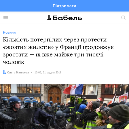
Підтримати
Facebook
Telegram
Twitter
Instagram
Меню
По
по
сай
Новини
Кількість потерпілих через протести
«жовтих жилетів» у Франції продовжує
зростати — їх вже майже три тисячі
чоловік
Автор:
Ольга Матвєєва
Дата:
10:09, 21 грудня 2018