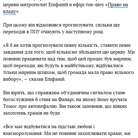
церкви митрополит Епіфаній в ефірі ток-шоу «
Право на
владу
».
При цьому він відмовився прогнозувати, скільки ще
переходів в ПЦУ очікують у наступному році.
«Я б не хотів прогнозувати певну кількість, ставити певні
завдання для того, щоб кількісно збільшити цю церкву. Ми
повинні працювати над тим, щоб цей процес був мирним,
щоб переходи, які будуть в майбутньому, відбувалися
тільки мирним шляхом, щоб громада мала право вільного
вибору», — сказав Епіфаній.
Він вірить, що справжнім обʼєднавчим сигналом стане
богослужіння 6 січня на Фанарі, на якому йому вручать
Томос про автокефалію. Він також запевнив, що ніяких
захоплень храмів не буде.
«Все має відбуватися на підставі любові і
взаєморозуміння. Ми не повинні захоплювати храми, ми