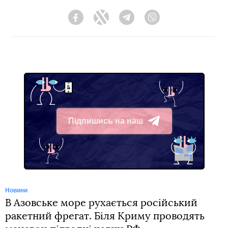
Facebook
Twitter
Telegram
Viber
Підпишись на наш
Telegram
Новини
В Азовське море рухається російський
ракетний фрегат. Біля Криму проводять