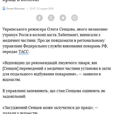
Автор:
Олена Мельник
Дата:
13:47, 21 грудня 2018
Facebook
Twitter
Telegram
Viber
Українського режисера Олега Сенцова, якого незаконно
утримує Росія в колонії міста Лабитнангі, виписали з
медичної частини. Про це повідомили в регіональному
управлінні Федеральної служби виконання покарань РФ,
передає
ТАСС
.
«Відповідно до рекомендацій лікуючого лікаря, він
[Сенцов] переведений з медичної частини установи в загін
для подальшого відбування покарання», — заявили в
відомстві.
В управлінні запевняють, що стан Сенцова оцінюють як
задовільний.
«Засуджений Сенцов може залучатися до праці», —
додали у відомстві.