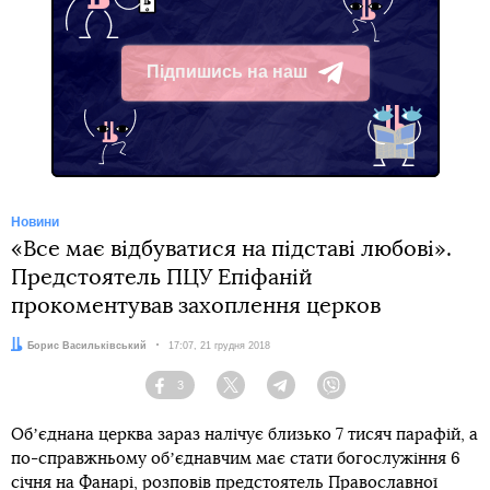
Підпишись на наш
Telegram
Новини
«Все має відбуватися на підставі любові».
Предстоятель ПЦУ Епіфаній
прокоментував захоплення церков
Автор:
Борис Васильківський
Дата:
17:07, 21 грудня 2018
3
Facebook
Twitter
Telegram
Viber
Обʼєднана церква зараз налічує близько 7 тисяч парафій, а
по-справжньому обʼєднавчим має стати богослужіння 6
січня на Фанарі, розповів предстоятель Православної