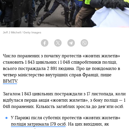
Jeff J Mitchell / Getty Images
Facebook
Twitter
Telegram
Viber
Число поранених з початку протестів «жовтих жилетів»
становить 1 843 цивільних і 1 048 співробітників поліції,
всього постраждала 2 891 людина. Про це повідомило в
четвер міністерство внутрішніх справ Франції, пише
BFMTV
.
Загалом 1 843 цивільних постраждали з 17 листопада, коли
відбулася перша акція «жовтих жилетів», з боку поліції — 1
048 поранених. Кількість загиблих зросла до девʼяти осіб.
У Парижі після суботніх протестів «жовтих жилетів»
поліція затримала 179 осіб
. На цих вихідних, як