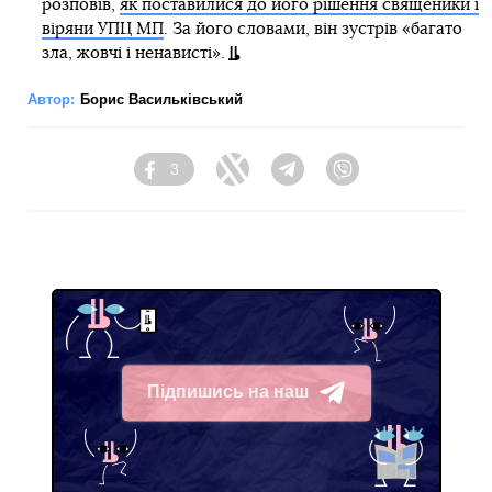
розповів,
як поставилися до його рішення священики і
віряни УПЦ МП
. За його словами, він зустрів «багато
зла, жовчі і ненависті».
Автор:
Борис Васильківський
3
Facebook
Twitter
Telegram
Viber
Підпишись на наш
Telegram