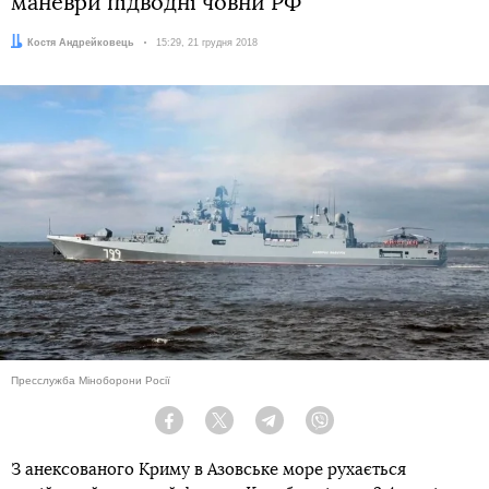
маневри підводні човни РФ
Автор:
Костя Андрейковець
Дата:
15:29, 21 грудня 2018
Пресслужба Міноборони Росії
Facebook
Twitter
Telegram
Viber
З анексованого Криму в Азовське море рухається