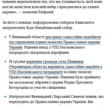
повинні переконувати тих, хто ще сумнівається, щоб вони
могли захистити власний вибір і приєдналися до єдиної
церкви», — зазначив Епіфаній.
За його словами, кафедральним собором Київського
митрополита буде Михайлівський собор.
У Вінницькій області
три храму самостійно перейшли
під управління єдиної помісної Православної церкви
України
. Рішення вихід з УПЦ Московського
патріархату підтримали парафіяни.
19 грудня
церковна громада села Шишківці
(Чернівецька область) вирішила самостійно перейти з
УПЦ Московського патріархату
в єдину помісну
Православну церкву України. Рішення було прийнято
на загальному зібранні у церкві Різдва Пресвятої
Богородиці за участю священика.
Митрополит Вінницький і Барський Симеон заявив, що
переходить до Православної церкви України. Він