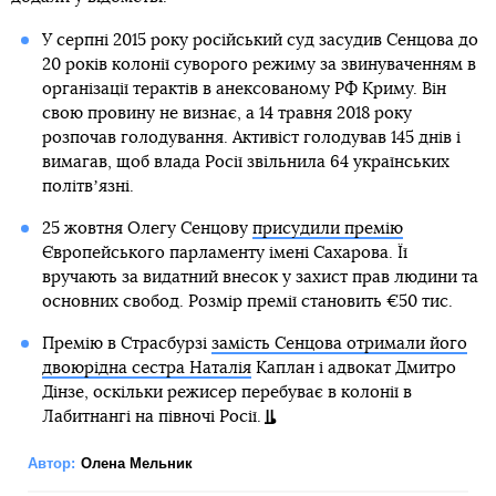
У серпні 2015 року російський суд засудив Сенцова до
20 років колонії суворого режиму за звинуваченням в
організації терактів в анексованому РФ Криму. Він
свою провину не визнає, а 14 травня 2018 року
розпочав голодування. Активіст голодував 145 днів і
вимагав, щоб влада Росії звільнила 64 українських
політвʼязні.
25 жовтня Олегу Сенцову
присудили премію
Європейського парламенту імені Сахарова. Її
вручають за видатний внесок у захист прав людини та
основних свобод. Розмір премії становить €50 тис.
Премію в Страсбурзі
замість Сенцова отримали його
двоюрідна сестра Наталія
Каплан і адвокат Дмитро
Дінзе, оскільки режисер перебуває в колонії в
Лабитнангі на півночі Росії.
Автор:
Олена Мельник