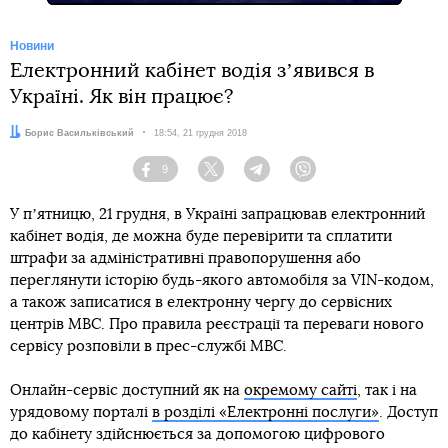
Новини
Електронний кабінет водія зʼявився в
Україні. Як він працює?
Автор:
Борис Васильківський
Дата:
18:54, 21 грудня 2018
9
Facebook
Twitter
Telegram
Viber
У пʼятницю, 21 грудня, в Україні запрацював електронний
кабінет водія, де можна буде перевірити та сплатити
штрафи за адміністративні правопорушення або
переглянути історію будь-якого автомобіля за VIN-кодом,
а також записатися в електронну чергу до сервісних
центрів МВС. Про правила реєстрації та переваги нового
сервісу розповіли в прес-службі МВС.
Онлайн-сервіс доступний як на
окремому сайті
, так і на
урядовому порталі
в розділі «Електронні послуги»
. Доступ
до кабінету здійснюється за допомогою цифрового