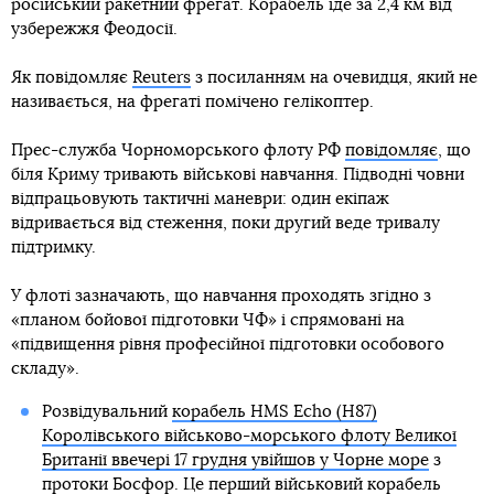
російський ракетний фрегат. Корабель іде за 2,4 км від
узбережжя Феодосії.
Як повідомляє
Reuters
з посиланням на очевидця, який не
називається, на фрегаті помічено гелікоптер.
Прес-служба Чорноморського флоту РФ
повідомляє
, що
біля Криму тривають військові навчання. Підводні човни
відпрацьовують тактичні маневри: один екіпаж
відривається від стеження, поки другий веде тривалу
підтримку.
У флоті зазначають, що навчання проходять згідно з
«планом бойової підготовки ЧФ» і спрямовані на
«підвищення рівня професійної підготовки особового
складу».
Розвідувальний
корабель HMS Echo (H87)
Королівського військово-морського флоту Великої
Британії ввечері 17 грудня увійшов у Чорне море
з
протоки Босфор. Це перший військовий корабель