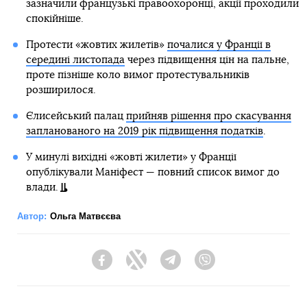
зазначили французькі правоохоронці, акції проходили
спокійніше.
Протести «жовтих жилетів»
почалися у Франції в
середині листопада
через підвищення цін на пальне,
проте пізніше коло вимог протестувальників
розширилося.
Єлисейський палац
прийняв рішення про скасування
запланованого на 2019 рік підвищення податків
.
У минулі вихідні «жовті жилети» у Франції
опублікували Маніфест — повний список вимог до
влади.
Автор:
Ольга Матвєєва
Facebook
Twitter
Telegram
Viber