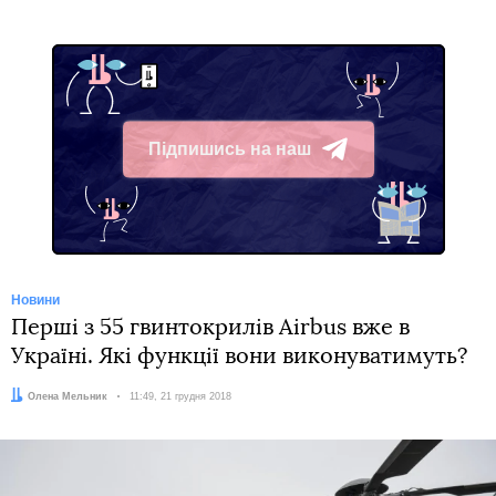
Підпишись на наш
Telegram
Новини
Перші з 55 гвинтокрилів Airbus вже в
Україні. Які функції вони виконуватимуть?
Автор:
Олена Мельник
Дата:
11:49, 21 грудня 2018