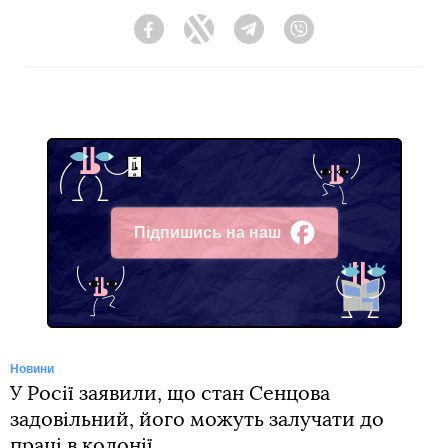
Facebook
Twitter
Telegram
Viber
Підпишись на наш
Facebook
Новини
У Росії заявили, що стан Сенцова
задовільний, його можуть залучати до
праці в колонії