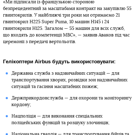
«Ми підписали із французькою стороною
безпрецедентний за масштабами контракт на закупівлю 55
гвинтокрилів. У найближчі три роки ми отримаємо 21
гвинтокрил Н225 Super Puma, 10 машин Н145 і 24
гвинтокрили Н125. Загалом — 55 машин для всіх служб,
що входять до компетенції МВС», — заявив Аваков під час
церемонії з передачі вертольотів.
Гелікоптери Airbus будуть використовувати:
Державна служба з надзвичайних ситуацій — для
транспортування хворих, розвідки зон надзвичайних
ситуацій та гасіння масштабних пожеж;
Держприкордонслужба — для охорони та моніторингу
кордону;
Нацполіція — для виконання спеціальних
поліцейських функцій та розшуку злочинців;
Національна гвардія — для транспортування бійців та