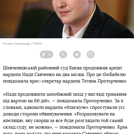
Космач Олександр / УНІАН
6
Facebook
Twitter
Telegram
Viber
Шевченківській районний суд Києва продовжив арешт
нардепа Надії Савченко на два місяці. Про це theБабелю
повідомила прес-секретар нардепа Тетяна Проторченко.
«Надії продовжили запобіжний захід у вигляді тримання
під вартою на 60 діб», — повідомила Проторченко. За її
словами, адвокати нардепа «блискуче» спростували усі
доводи сторони обвинувачення. «Розраховувати на
апеляцію, яку скоріш за все буде розглядати той самий
склад суду, не можна», — повідомила Проторченко. Крім
того, вона додала, що нині команда Савченко збирає