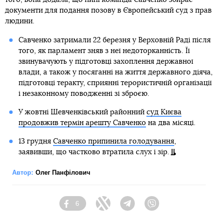
документи для подання позову в Європейський суд з прав
людини.
Савченко затримали 22 березня у Верховній Раді після
того, як парламент зняв з неї недоторканність. Її
звинувачують у підготовці захоплення державної
влади, а також у посяганні на життя державного діяча,
підготовці теракту, сприянні терористичній організації
і незаконному поводженні зі зброєю.
У жовтні Шевченківський районний
суд Києва
продовжив термін арешту Савченко
на два місяці.
13 грудня
Савченко припинила голодування
,
заявивши, що частково втратила слух і зір.
Автор:
Олег Панфілович
6
Facebook
Twitter
Telegram
Viber