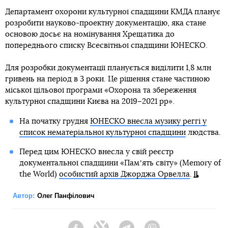
Департамент охорони культурної спадщини КМДА планує
розробити науково-проектну документацію, яка стане
основою досьє на номінування Хрещатика до
попереднього списку Всесвітньої спадщини ЮНЕСКО.
Для розробки документації планується виділити 1,8 млн
гривень на період в 3 роки. Це рішення стане частиною
міської цільової програми «Охорона та збереження
культурної спадщини Києва на 2019–2021 рр».
На початку грудня
ЮНЕСКО внесла музику реггі у
список нематеріальної культурної спадщини
людства.
Перед цим ЮНЕСКО внесла у свій реєстр
документальної спадщини «Памʼять світу» (Memory of
the World)
особистий архів Джорджа Орвелла
.
Автор:
Олег Панфілович