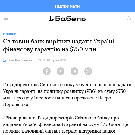
Підтримати
Facebook
Telegram
Twitter
Instagram
Меню
По
по
сай
Новини
Світовий банк вирішив надати Україні
фінансову гарантію на $750 млн
Автор:
Олег Панфілович
Дата:
19:33, 18 грудня 2018
Facebook
Twitter
Telegram
Viber
Рада директорів Світового банку ухвалила рішення надати
Україні гарантії на політику розвитку (PBG) на суму $750
млн. Про це у Facebook написав президент Петро
Порошенко.
«Вітаю рішення Ради директорів Світового банку про
надання Україні фінансової гарантії на суму $750 млн. Це
не лише важливий сигнал твердої підтримки нашої