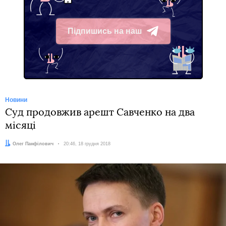
Підпишись на наш
Telegram
Новини
Суд продовжив арешт Савченко на два
місяці
Автор:
Олег Панфілович
Дата:
20:46, 18 грудня 2018