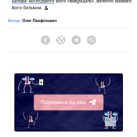
Бабіша-молодшого
його «викрадачі», начебто найняті
його батьком.
Автор:
Олег Панфілович
Facebook
Twitter
Telegram
Viber
Підпишись на наш
Telegram