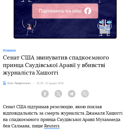
Підпишись на наш
Facebook
Новини
Сенат США звинуватив спадкоємного
принца Саудівської Аравії у вбивстві
журналіста Хашоггі
Автор:
Олег Панфілович
Дата:
22:55, 13 грудня 2018
Facebook
Twitter
Telegram
Viber
Сенат США підтримав резолюцію, якою поклав
відповідальність за смерть журналіста Джамаля Хашоггі
на спадкоємного принца Саудівської Аравії Мухаммеда
бен Салмана, пише
Reuters
.