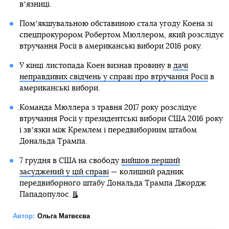
вʼязниці.
Помʼякшувальною обставиною стала угоду Коена зі
спецпрокурором Робертом Мюллером, який розслідує
втручання Росії в американські вибори 2016 року.
У кінці листопада Коен визнав провину в
дачі
неправдивих свідчень у справі про втручання Росії
в
американські вибори.
Команда Мюллера з травня 2017 року розслідує
втручання Росії у президентські вибори США 2016 року
і звʼязки між Кремлем і передвиборним штабом
Дональда Трампа.
7 грудня в США на свободу
вийшов перший
засуджений у цій справі
— колишній радник
передвиборного штабу Дональда Трампа Джордж
Пападопулос.
Автор:
Ольга Матвєєва