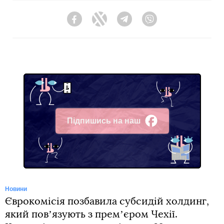
Facebook
Twitter
Telegram
Viber
Підпишись на наш
Facebook
Новини
Єврокомісія позбавила субсидій холдинг,
який повʼязують з премʼєром Чехії.