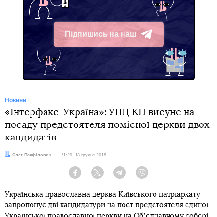
Підпишись на наш
Telegram
Новини
«Інтерфакс-Україна»: УПЦ КП висуне на
посаду предстоятеля помісної церкви двох
кандидатів
Автор:
Олег Панфілович
Дата:
21:29, 13 грудня 2018
Facebook
Twitter
Telegram
Viber
Українська православна церква Київського патріархату
запропонує дві кандидатури на пост предстоятеля єдиної
Української православної церкви на Обʼєднавчому соборі