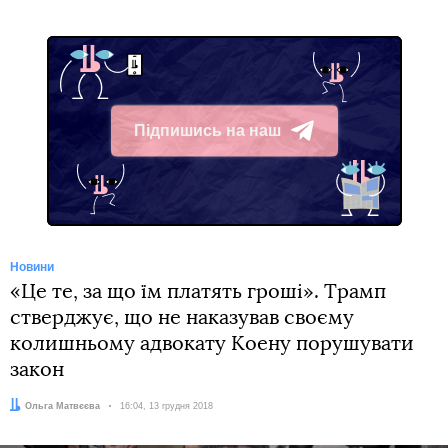
Підпишись на наш
Telegram
Новини
«Це те, за що їм платять гроші». Трамп
стверджує, що не наказував своєму
колишньому адвокату Коену порушувати
закон
Автор:
Ольга Матвєєва
Дата:
16:04, 13 грудня 2018