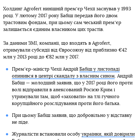
Холдинг Agrofert нинішній премʼєр Чехії заснував у 1993
році. У лютому 2017 року Бабіш передав його двом
трастовим фондам, при цьому сам чеський премʼєр
залишається єдиним власником цих трастів.
За даними ЗМІ, компанії, що входять в Agrofert,
отримували субсидії від Євросоюзу від приблизно €42
млн у 2013 році до €82 млн у 2017.
Премʼєр-міністр Чехії Андрій
Бабіш у листопаді
опинився в центрі скандалу з власним сином
. Андрій
Бабіш — молодший заявив, що у 2017 році його проти
волі відправили в анексований Росією Крим і
утримували там, щоб «заховати» на тлі гучного
корупційного розслідування проти його батька.
При цьому Бабіш заявив, що добровільно у відставку
не піде.
Журналісти встановили особу
українки, якій довірили