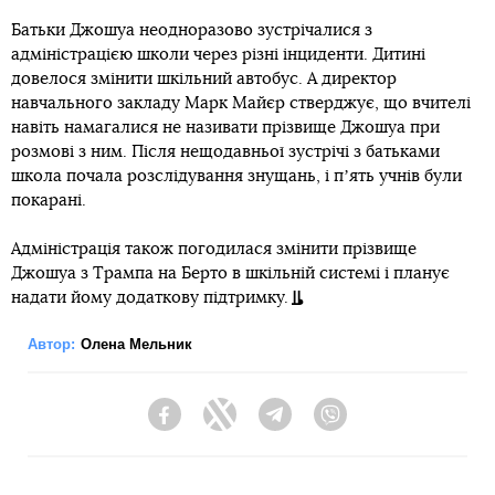
Батьки Джошуа неодноразово зустрічалися з
адміністрацією школи через різні інциденти. Дитині
довелося змінити шкільний автобус. А директор
навчального закладу Марк Майєр стверджує, що вчителі
навіть намагалися не називати прізвище Джошуа при
розмові з ним. Після нещодавньої зустрічі з батьками
школа почала розслідування знущань, і пʼять учнів були
покарані.
Адміністрація також погодилася змінити прізвище
Джошуа з Трампа на Берто в шкільній системі і планує
надати йому додаткову підтримку.
Автор:
Олена Мельник
Facebook
Twitter
Telegram
Viber