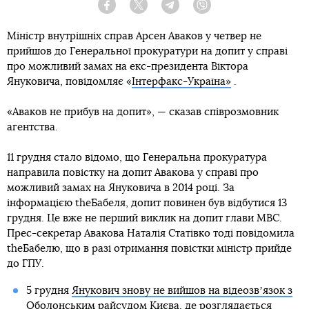
Facebook
Twitter
Telegram
Viber
Міністр внутрішніх справ Арсен Аваков у четвер не
прийшов до Генеральної прокуратури на допит у справі
про можливий замах на екс-президента Віктора
Януковича, повідомляє «
Інтерфакс-Україна»
.
«Аваков не прибув на допит», — сказав співрозмовник
агентства.
11 грудня стало відомо, що Генеральна прокуратура
направила повістку на допит Авакова у справі про
можливий замах на Януковича в 2014 році. За
інформацією theБабеля, допит повинен був відбутися 13
грудня. Це вже не перший виклик на допит глави МВС.
Прес-секретар Авакова Наталія Статівко тоді повідомила
theБабелю, що в разі отримання повістки міністр прийде
до ГПУ.
5 грудня
Янукович знову не вийшов на відеозвʼязок з
Оболонським райсудом
Києва, де розглядається