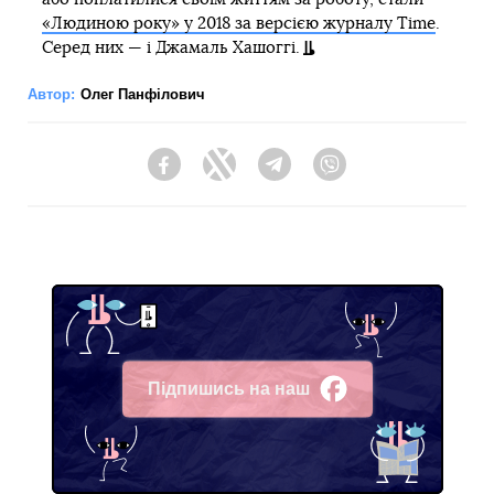
«Людиною року» у 2018 за версією журналу Time
.
Серед них — і Джамаль Хашоггі.
Автор:
Олег Панфілович
Facebook
Twitter
Telegram
Viber
Підпишись на наш
Facebook