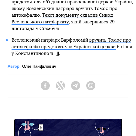
предстоятеля об’єднаної православної церкви України,
якому Вселенський патріарх вручить Томос про
автокефалію.
Текст документу схвалив Синод
Вселенського патріархату
, який завершився 29
листопада у Стамбулі.
Вселенський патріарх Варфоломій
вручить Томос про
автокефалію предстоятелю Української церкви
6 січня
у Константинополі.
Автор:
Олег Панфілович
Facebook
Twitter
Telegram
Viber