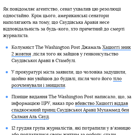
Як повідомляє агентство, сенат ухвалив цю резолюції
одностайно. Крім цього, американські сенатори
наполягають на тому, що Саудівська Аравія несе
відповідальність за будь-кого, хто причетний до смерті
журналіста.
Колумніст The Washington Post Джамаль
Хашоггі зник
2 жовтня
,після того як зайшов у генконсульство
Саудівської Аравії в Стамбулі.
У прокуратурі міста заявили, що чоловіка задушили,
щойно він увійшов до будівлі, після чого його
тіло
розчленували і знищили
.
Пізніше видання The Washington Post написало, що, за
інформацією ЦРУ, наказ про
вбивство Хашоггі віддав
спадкоємний принц Саудівської Аравії Мухаммед бен
Салман Аль Сауд
.
12 грудня група журналістів, які потрапили у вʼязницю
або поплатилися своїм життям за роботу, стали