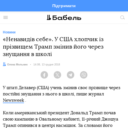
Підтримати
Facebook
Telegram
Twitter
Instagram
Меню
По
по
сай
Новини
«Ненавидів себе». У США хлопчик із
прізвищем Трамп змінив його через
знущання в школі
Автор:
Олена Мельник
Дата:
14:08, 13 грудня 2018
Facebook
Twitter
Telegram
Viber
У штаті Делавер (США) учень змінив своє прізвище через
постійні знущання з нього в школі, пише журнал
Newsweek
.
Коли американський президент Дональд Трамп почав
свою кампанію в Овальному кабінеті, 11-річний Джошуа
Трамп опинився в центрі насмішок. За словами його