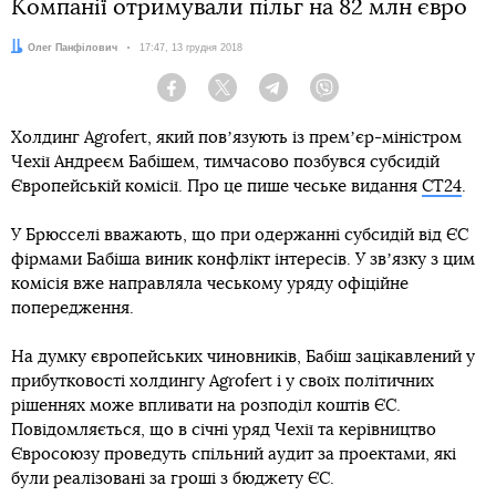
Компанії отримували пільг на 82 млн євро
Автор:
Олег Панфілович
Дата:
17:47, 13 грудня 2018
Facebook
Twitter
Telegram
Viber
Холдинг Agrofert, який повʼязують із премʼєр-міністром
Чехії Андреєм Бабішем, тимчасово позбувся субсидій
Європейській комісії. Про це пише чеське видання
CT24
.
У Брюсселі вважають, що при одержанні субсидій від ЄС
фірмами Бабіша виник конфлікт інтересів. У звʼязку з цим
комісія вже направляла чеському уряду офіційне
попередження.
На думку європейських чиновників, Бабіш зацікавлений у
прибутковості холдингу Agrofert і у своїх політичних
рішеннях може впливати на розподіл коштів ЄС.
Повідомляється, що в січні уряд Чехії та керівництво
Євросоюзу проведуть спільний аудит за проектами, які
були реалізовані за гроші з бюджету ЄС.