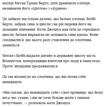
матері Меган Трамп Берто, діти дражнили хлопця,
називаючи його «ідіотом» і «дурнем».
Це зайшло настільки далеко, що батько хлопця, Боббі
Берто, забрав сина зі школи і на рік перевів його на
домашнє навчання. Коли Джошуа мав піти до середньої
школи, батьки вирішили не залишати сина вдома. Вони
сподівалися, що цього разу ставлення до хлопчика
зміниться.
Меган і Боббі віддали дитину в державну школу міста
Вілмінгтон, попередивши вчителів про події в минулому.
Проте знущання продовжилися.
Це так вплинуло на хлопчика, що він почав себе
ненавидіти.
«Він сказав, що ненавидить себе і своє прізвище, що йому
весь час сумно, і він не хоче більше жити з такими
почуттями», — розповіла мати Джошуа.