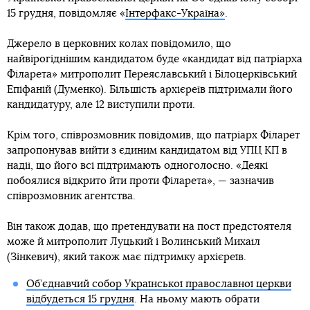
15 грудня, повідомляє «
Інтерфакс-Україна»
.
Джерело в церковних колах повідомило, що
найвірогіднішим кандидатом буде «кандидат від патріарха
Філарета» митрополит Переяславський і Білоцерківський
Епіфаній (Думенко). Більшість архієреїв підтримали його
кандидатуру, але 12 виступили проти.
Крім того, співрозмовник повідомив, що патріарх Філарет
запропонував вийти з єдиним кандидатом від УПЦ КП в
надії, що його всі підтримають одноголосно. «Деякі
побоялися відкрито йти проти Філарета», — зазначив
співрозмовник агентства.
Він також додав, що претендувати на пост предстоятеля
може й митрополит Луцький і Волинський Михаїл
(Зінкевич), який також має підтримку архієреїв.
Об’єднавчий собор Української православної церкви
відбудеться 15 грудня
. На ньому мають обрати