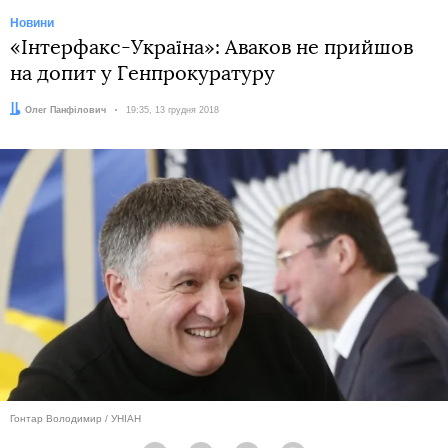
Новини
«Інтерфакс-Україна»: Аваков не прийшов
на допит у Генпрокуратуру
Автор:
Олег Панфілович
Дата:
19:35, 13 грудня 2018
Гонтар Володимир / УНІАН