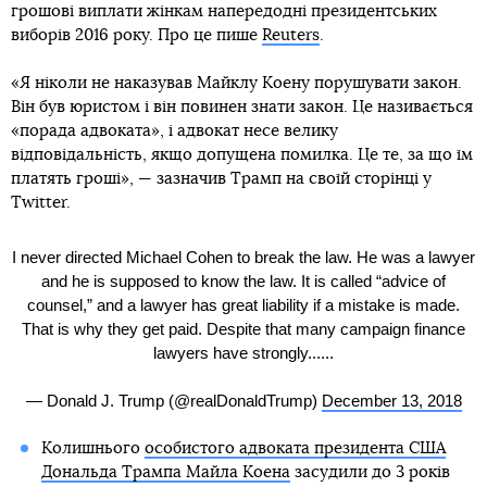
грошові виплати жінкам напередодні президентських
виборів 2016 року. Про це пише
Reuters
.
«Я ніколи не наказував Майклу Коену порушувати закон.
Він був юристом і він повинен знати закон. Це називається
«порада адвоката», і адвокат несе велику
відповідальність, якщо допущена помилка. Це те, за що їм
платять гроші», — зазначив Трамп на своїй сторінці у
Twitter.
I never directed Michael Cohen to break the law. He was a lawyer
and he is supposed to know the law. It is called “advice of
counsel,” and a lawyer has great liability if a mistake is made.
That is why they get paid. Despite that many campaign finance
lawyers have strongly......
— Donald J. Trump (@realDonaldTrump)
December 13, 2018
Колишнього
особистого адвоката президента США
Дональда Трампа Майла Коена
засудили до 3 років