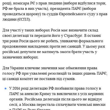
році), комісара РЄ з прав людини (вибори відбулися торік,
РФ не брала в них участь), президента ПАРЄ (вибори
проводяться щороку) та суддів Європейського суду з прав
людини (ЄСПЛ).
Для участі у таких виборах Росія має визначити склад
своєї делегації та передати його у Страсбург. В останні
три роки Росія цього не робить, уникаючи формального
продовження накладених проти неї санкцій. У цьому разі
російські депутати не матимуть змоги брати участь у
зазначених виборах.
Для України ключове значення має обмеження права
голосу РФ при ухваленні резолюцій та інших рішень ПАРЄ,
ці санкції комітет не поставив під сумнів.
У 2014 році делегацію РФ позбавили права голосу в
ПАРЄ за анексію Криму та виключили з усіх керівних
органів. Російська делегація після цього не відвідує
сесії, а Москва перестала сплачувати членські внески