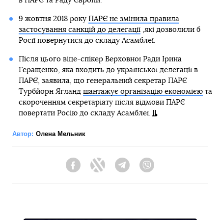
в ПАРЄ та Раду Європи.
9 жовтня 2018 року
ПАРЄ не змінила правила
застосування санкцій до делегації
,які дозволили б
Росії повернутися до складу Асамблеї.
Після цього віце-спікер Верховної Ради Ірина
Геращенко, яка входить до української делегації в
ПАРЄ, заявила, що генеральний секретар ПАРЄ
Турбйорн Ягланд
шантажує організацію економією
та
скороченням секретаріату після відмови ПАРЄ
повертати Росію до складу Асамблеї.
Автор:
Олена Мельник
Facebook
Twitter
Telegram
Viber