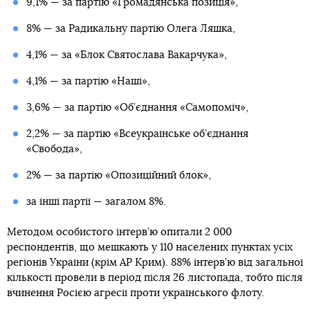
9,1% — за партію «Громадянська позиція»,
8% — за Радикальну партію Олега Ляшка,
4,1% — за «Блок Святослава Вакарчука»,
4,1% — за партію «Наші»,
3,6% — за партію «Об’єднання «Самопоміч»,
2,2% — за партію «Всеукраїнське об’єднання
«Свобода»,
2% — за партію «Опозиційний блок»,
за інші партії — загалом 8%.
Методом особистого інтерв’ю опитали 2 000
респондентів, що мешкають у 110 населених пунктах усіх
регіонів України (крім АР Крим). 88% інтерв’ю від загальної
кількості провели в період після 26 листопада, тобто після
вчинення Росією агресії проти українського флоту.