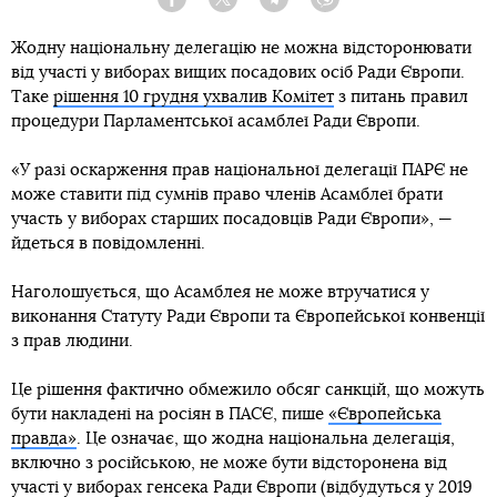
Facebook
Twitter
Telegram
Viber
Жодну національну делегацію не можна відсторонювати
від участі у виборах вищих посадових осіб Ради Європи.
Таке
рішення 10 грудня ухвалив Комітет
з питань правил
процедури Парламентської асамблеї Ради Європи.
«У разі оскарження прав національної делегації ПАРЄ не
може ставити під сумнів право членів Асамблеї брати
участь у виборах старших посадовців Ради Європи», —
йдеться в повідомленні.
Наголошується, що Асамблея не може втручатися у
виконання Статуту Ради Європи та Європейської конвенції
з прав людини.
Це рішення фактично обмежило обсяг санкцій, що можуть
бути накладені на росіян в ПАСЄ, пише
«Європейська
правда»
. Це означає, що жодна національна делегація,
включно з російською, не може бути відсторонена від
участі у виборах генсека Ради Європи (відбудуться у 2019