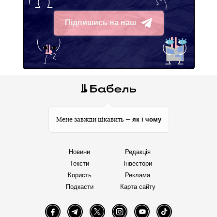
Підпишись на наш
Telegram
як і чому
Мене завжди цікавить —
Новини
Редакція
Тексти
Інвестори
Користь
Реклама
Подкасти
Карта сайту
Facebook
Telegram
Twitter
Instagram
YouTube
TikTok