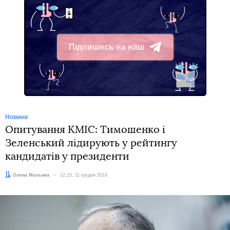
Підпишись на наш
Telegram
Новини
Опитування КМІС: Тимошенко і
Зеленський лідирують у рейтингу
кандидатів у президенти
Автор:
Олена Мельник
Дата:
12:15, 11 грудня 2018