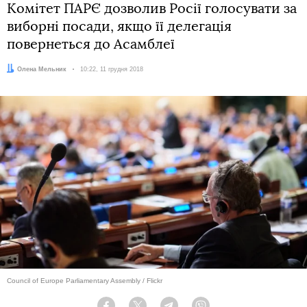
Комітет ПАРЄ дозволив Росії голосувати за
виборні посади, якщо її делегація
повернеться до Асамблеї
Автор:
Олена Мельник
Дата:
10:22, 11 грудня 2018
Council of Europe Parliamentary Assembly / Flickr