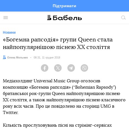
Підтримати
Facebook
Telegram
Twitter
Instagram
Меню
По
по
сай
Новини
«Богемна рапсодія» групи Queen стала
найпопулярнішою піснею XX століття
Автор:
Олена Мельник
Дата:
08:31, 11 грудня 2018
Facebook
Twitter
Telegram
Viber
Медіахолдинг Universal Music Group оголосив
композицію «Богемна рапсодія» (“Bohemian Rapsody”)
британської рок-групи Queen найпопулярнішою піснею
ХХ століття, а також найпопулярнішою піснею класичного
року всіх часів. Про це повідолено на сторінці UMG в
Twitter.
Кількість прослуховувань пісні на стрімінг-сервісах