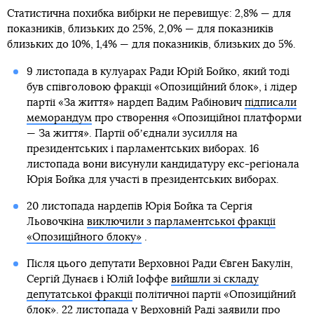
Статистична похибка вибірки не перевищує: 2,8% — для
показників, близьких до 25%, 2,0% — для показників
близьких до 10%, 1,4% — для показників, близьких до 5%.
9 листопада в кулуарах Ради Юрій Бойко, який тоді
був співголовою фракції «Опозиційний блок», і лідер
партії «За життя» нардеп Вадим Рабінович
підписали
меморандум
про створення «Опозиційної платформи
— За життя». Партії обʼєднали зусилля на
президентських і парламентських виборах. 16
листопада вони висунули кандидатуру екс-регіонала
Юрія Бойка для участі в президентських виборах.
20 листопада нардепів Юрія Бойка та Сергія
Льовочкіна
виключили з парламентської фракції
«Опозиційного блоку»
.
Після цього депутати Верховної Ради Євген Бакулін,
Сергій Дунаєв і Юлій Іоффе
вийшли зі складу
депутатської фракції
політичної партії «Опозиційний
блок». 22 листопада у Верховній Раді заявили про