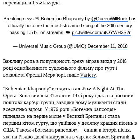
перевищила 1,5 мільярда.
Breaking news 🚨 Bohemian Rhapsody by
@QueenWillRock
has
officially become the most-streamed song of the 20th century
passing 1.5 billion streams. 👑
pic.twitter.com/utOYWH3S2r
— Universal Music Group (@UMG)
December 11, 2018
Важливу роль в популярності треку зіграв вихід у 2018
році однойменного художнього фільму про гурт і
вокаліста Фредді Меркʼюрі, пише
Variety
.
“Bohemian Rhapsody” входить в альбом A Night At The
Opera. Вона вийшла 31 жовтня 1975 року і дала серйозний
поштовх карʼєрі групи, завдяки чому музиканти стали
всесвітньо відомі. У 1976 році «Богемна рапсодія»
піднядась на перше місце у Великій Британії і стала
першим хітом гурту, що увійшов у десятку кращих пісень в
США. Також «Богемна рапсодія» — єдина в історії пісня,
яка на Різдво двічі лідирувала в чартах Великої Британії.