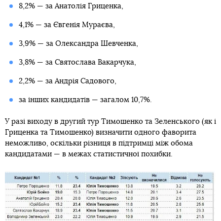
8,2% — за Анатолія Гриценка,
4,1% — за Євгенія Мураєва,
3,9% — за Олександра Шевченка,
3,8% — за Святослава Вакарчука,
2,2% — за Андрія Садового,
за інших кандидатів — загалом 10,7%.
У разі виходу в другий тур Тимошенко та Зеленського (як і
Гриценка та Тимошенко) визначити одного фаворита
неможливо, оскільки різниця в підтримці між обома
кандидатами — в межах статистичної похибки.