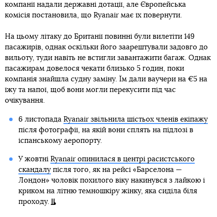
компанії надали державні дотації, але Європейська
комісія постановила, що Ryanair має їх повернути.
На цьому літаку до Британії повинні були вилетіти 149
пасажирів, однак оскільки його заарештували задовго до
вильоту, туди навіть не встигли завантажити багаж. Однак
пасажирам довелося чекати близько 5 годин, поки
компанія знайшла судну заміну. Їм дали ваучери на €5 на
їжу та напої, щоб вони могли перекусити під час
очікування.
6 листопада
Ryanair звільнила шістьох членів екіпажу
після фотографії, на якій вони сплять на підлозі в
іспанському аеропорту.
У жовтні
Ryanair опинилася в центрі расистського
скандалу
після того, як на рейсі «Барселона —
Лондон» чоловік похилого віку накинувся з лайкою і
криком на літню темношкіру жінку, яка сиділа біля
проходу.