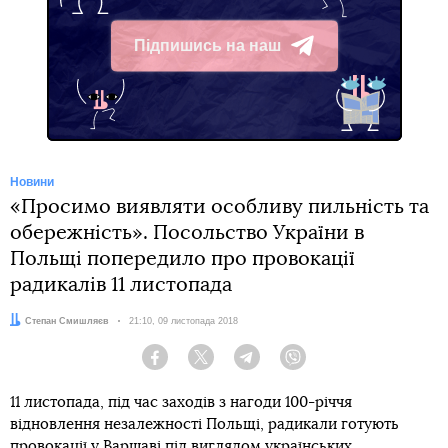
Підпишись на наш
Telegram
Новини
«Просимо виявляти особливу пильність та
обережність». Посольство України в
Польщі попередило про провокації
радикалів 11 листопада
Автор:
Степан Смишляєв
Дата:
21:10, 09 листопада 2018
Facebook
Twitter
Telegram
Viber
11 листопада, під час заходів з нагоди 100-річчя
відновлення незалежності Польщі, радикали готують
провокації у Варшаві під виглядом українських