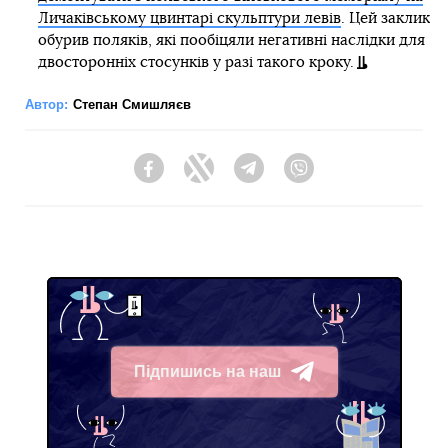
Личаківському цвинтарі скульптури левів
. Цей заклик
обурив поляків, які пообіцяли негативні наслідки для
двосторонніх стосунків у разі такого кроку.
Автор:
Степан Смишляєв
Facebook
Twitter
Telegram
Viber
Підпишись на наш
Telegram