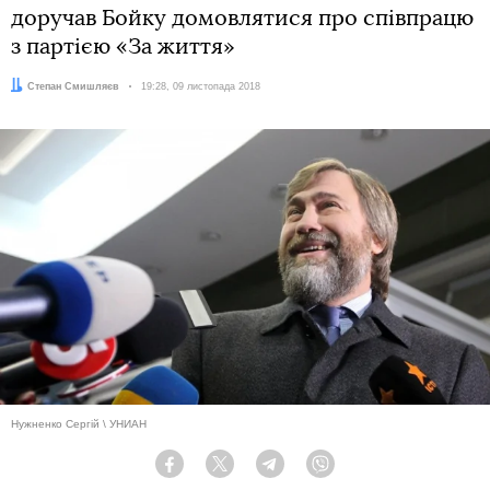
доручав Бойку домовлятися про співпрацю
з партією «За життя»
Автор:
Степан Смишляєв
Дата:
19:28, 09 листопада 2018
Нужненко Сергій \ УНИАН
Facebook
Twitter
Telegram
Viber