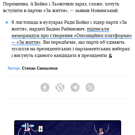
Порошенка. А Бойко і Льовочкін зараз, схоже, хочуть
вступити в партію «За життя», — заявив Новинський.
9 листопада в кулуарах Ради Бойко і лідер партії «За
життя», нардеп Вадим Рабинович,
підписали
меморандум про створення «Опозиційної платформи»
— «За життя»
. Він передбачає, що партії обʼєднають
зусилля на президентських і парламентських виборах
і висунуть єдиного кандидата в президенти.
Автор:
Степан Смишляєв
Facebook
Twitter
Telegram
Viber