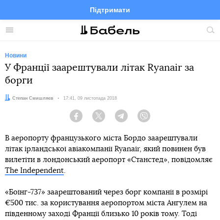
Підтримати
Facebook
Telegram
Twitter
Instagram
Меню
По
по
сай
Новини
У Франції заарештували літак Ryanair за
борги
Автор:
Степан Смишляєв
Дата:
17:41, 09 листопада 2018
Facebook
Twitter
Telegram
Viber
В аеропорту французького міста Бордо заарештували
літак ірландської авіакомпанії Ryanair, який повинен був
вилетіти в лондонський аеропорт «Станстед», повідомляє
The Independent
.
«Боїнг-737» заарештований через борг компанії в розмірі
€500 тис. за користування аеропортом міста Ангулем на
південному заході Франції близько 10 років тому. Тоді