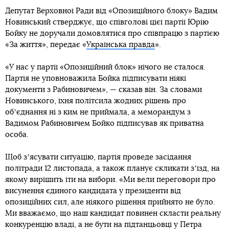
Депутат Верховної Ради від «Опозиційного блоку» Вадим
Новинський стверджує, що співголові цієї партії Юрію
Бойку не доручали домовлятися про співпрацю з партією
«За життя», передає «
Українська правда
».
«У нас у партії «Опозиційний блок» нічого не сталося.
Партія не уповноважила Бойка підписувати ніякі
документи з Рабиновичем», — сказав він. За словами
Новинського, їхня політсила жодних рішень про
обʼєднання ні з ким не приймала, а меморандум з
Вадимом Рабиновичем Бойко підписував як приватна
особа.
Щоб зʼясувати ситуацію, партія проведе засідання
політради 12 листопада, а також планує скликати зʼїзд, на
якому вирішить іти на вибори. «Ми вели переговори про
висунення єдиного кандидата у президенти від
опозиційних сил, але ніякого рішення прийнято не було.
Ми вважаємо, що наш кандидат повинен скласти реальну
конкуренцію владі, а не бути на підтанцьовці у Петра