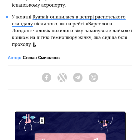
іспанському аеропорту.
У жовтні
Ryanair опинилася в центрі расистського
скандалу
після того, як на рейсі «Барселона —
Лондон» чоловік похилого віку накинувся з лайкою і
криком на літню темношкіру жінку, яка сиділа біля
проходу.
Автор:
Степан Смишляєв
Facebook
Twitter
Telegram
Viber