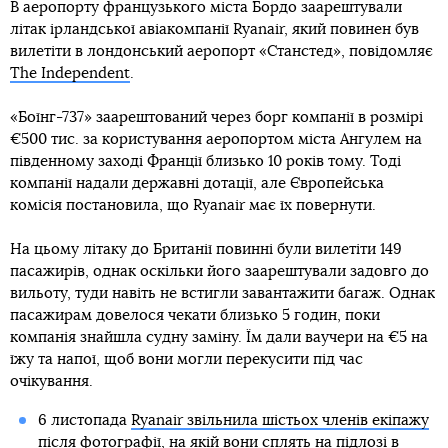
В аеропорту французького міста Бордо заарештували
літак ірландської авіакомпанії Ryanair, який повинен був
вилетіти в лондонський аеропорт «Станстед», повідомляє
The Independent
.
«Боїнг-737» заарештований через борг компанії в розмірі
€500 тис. за користування аеропортом міста Ангулем на
південному заході Франції близько 10 років тому. Тоді
компанії надали державні дотації, але Європейська
комісія постановила, що Ryanair має їх повернути.
На цьому літаку до Британії повинні були вилетіти 149
пасажирів, однак оскільки його заарештували задовго до
вильоту, туди навіть не встигли завантажити багаж. Однак
пасажирам довелося чекати близько 5 годин, поки
компанія знайшла судну заміну. Їм дали ваучери на €5 на
їжу та напої, щоб вони могли перекусити під час
очікування.
6 листопада
Ryanair звільнила шістьох членів екіпажу
після фотографії, на якій вони сплять на підлозі в