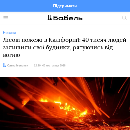
Підтримати
Facebook
Telegram
Twitter
Instagram
Меню
По
по
сай
Новини
Лісові пожежі в Каліфорнії: 40 тисяч людей
залишили свої будинки, рятуючись від
вогню
Автор:
Олена Мельник
Дата:
12:36, 09 листопада 2018