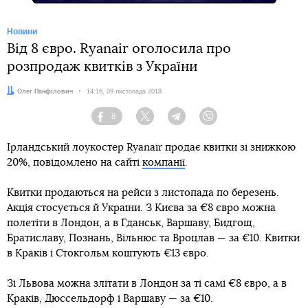
Новини
Від 8 євро. Ryanair оголосила про
розпродаж квитків з України
Автор:
Олег Панфілович
Дата:
14:16, 09 листопада 2018
8
Facebook
Twitter
Telegram
Viber
Ірландський лоукостер Ryanair продає квитки зі знижкою
20%, повідомлено на сайті
компанії
.
Квитки продаються на рейси з листопада по березень.
Акція стосується й України. З Києва за €8 євро можна
полетіти в Лондон, а в Гданськ, Варшаву, Бидгощ,
Братиславу, Познань, Вільнюс та Вроцлав — за €10. Квитки
в Краків і Стокгольм коштують €13 євро.
Зі Львова можна злітати в Лондон за ті самі €8 євро, а в
Краків, Дюссельдорф і Варшаву — за €10.