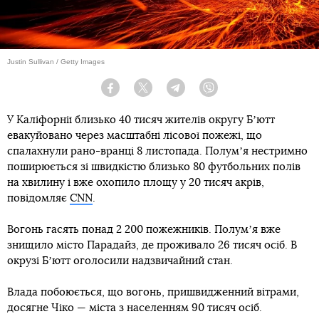
Justin Sullivan / Getty Images
Facebook
Twitter
Telegram
Viber
У Каліфорнії близько 40 тисяч жителів округу Бʼютт
евакуйовано через масштабні лісової пожежі, що
спалахнули рано-вранці 8 листопада. Полумʼя нестримно
поширюється зі швидкістю близько 80 футбольних полів
на хвилину і вже охопило площу у 20 тисяч акрів,
повідомляє
CNN
.
Вогонь гасять понад 2 200 пожежників. Полумʼя вже
знищило місто Парадайз, де проживало 26 тисяч осіб. В
окрузі Бʼютт оголосили надзвичайний стан.
Влада побоюється, що вогонь, пришвидженний вітрами,
досягне Чіко — міста з населенням 90 тисяч осіб.