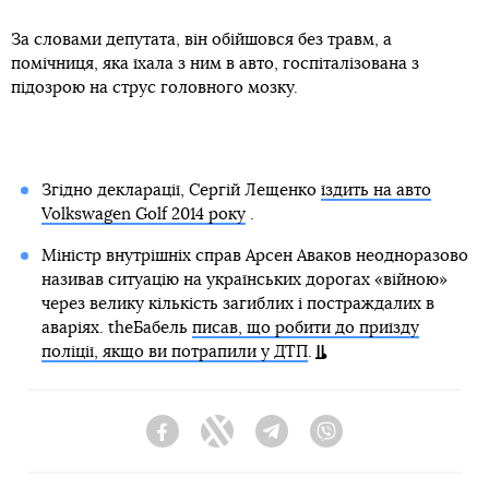
За словами депутата, він обійшовся без травм, а
помічниця, яка їхала з ним в авто, госпіталізована з
підозрою на струс головного мозку.
Згідно декларації, Сергій Лещенко
їздить на авто
Volkswagen Golf 2014 року
.
Міністр внутрішніх справ Арсен Аваков неодноразово
називав ситуацію на українських дорогах «війною»
через велику кількість загиблих і постраждалих в
аваріях. theБабель
писав, що робити до приїзду
поліції, якщо ви потрапили у ДТП
.
Facebook
Twitter
Telegram
Viber