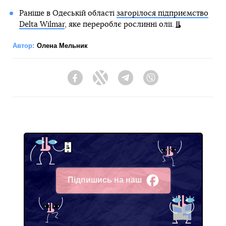
Раніше в Одеській області
загорілося підприємство
Delta Wilmar
, яке перероблє рослинні олії.
Автор:
Олена Мельник
Facebook
Twitter
Telegram
Viber
Підпишись на наш
Facebook