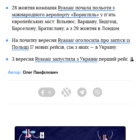
28 жовтня компанія
Ryanair почала польоти з
міжнародного аеропорту «Бориспіль»
у пʼять
європейських міст: Вільнюс, Варшаву, Бидгощ,
Барселону, Братиславу, а з 29 жовтня в Лондон.
На початку вересня
Ryanair оголосила про запуск із
Польщі
17 нових рейсів, сім з яких — в Україну.
3 вересня
Ryanair запустила з України
перший рейс.
Автор:
Олег Панфілович
8
Facebook
Twitter
Telegram
Viber