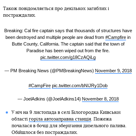
Також повідомляється про декількох загиблих і
постраждалих.
Breaking: Cal fire captain says that thousands of structures have
been destroyed and multiple people are dead from
#Campfire
in
Butte County, California. The captain said that the town of
Paradise has been wiped out from the fire.
pic.twitter.com/g18CzAQiLg
— PM Breaking News (@PMBreakingNews)
November 9, 2018
#CampFire
pic.twitter.com/bNIJRy1Dob
— JoelAdkins (@JoelAdkins14)
November 8, 2018
У ніч на 9 листопада в селі Білогородка Київської
області
горіла автозаправна станція
. Пожежа
почалася в бочці для зберігання дизельного палива.
Обійшлося без постраждалих.