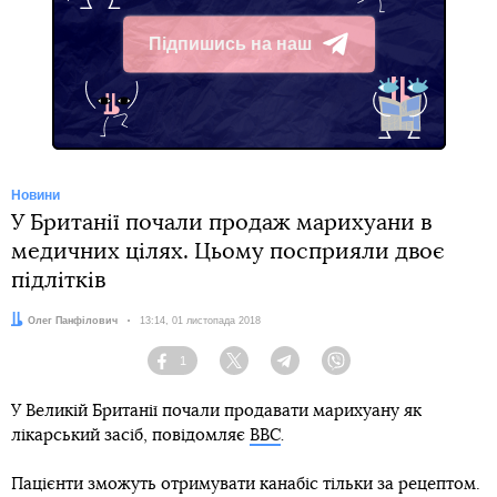
Підпишись на наш
Telegram
Новини
У Британії почали продаж марихуани в
медичних цілях. Цьому посприяли двоє
підлітків
Автор:
Олег Панфілович
Дата:
13:14, 01 листопада 2018
1
Facebook
Twitter
Telegram
Viber
У Великій Британії почали продавати марихуану як
лікарський засіб, повідомляє
ВВС
.
Пацієнти зможуть отримувати канабіс тільки за рецептом.