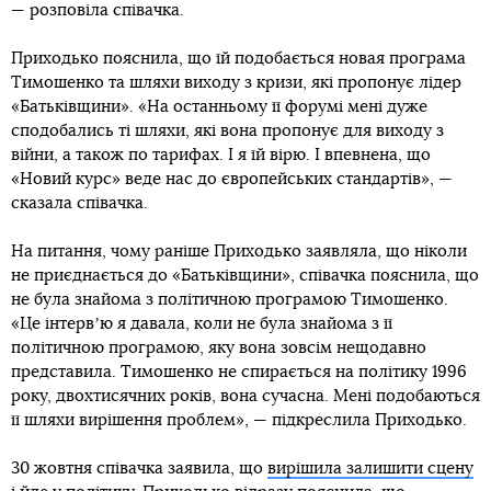
— розповіла співачка.
Приходько пояснила, що їй подобається новая програма
Тимошенко та шляхи виходу з кризи, які пропонує лідер
«Батьківщини». «На останньому її форумі мені дуже
сподобались ті шляхи, які вона пропонує для виходу з
війни, а також по тарифах. І я їй вірю. І впевнена, що
«Новий курс» веде нас до європейських стандартів», —
сказала співачка.
На питання, чому раніше Приходько заявляла, що ніколи
не приєднається до «Батьківщини», співачка пояснила, що
не була знайома з політичною програмою Тимошенко.
«Це інтервʼю я давала, коли не була знайома з її
політичною програмою, яку вона зовсім нещодавно
представила. Тимошенко не спирається на політику 1996
року, двохтисячних років, вона сучасна. Мені подобаються
її шляхи вирішення проблем», — підкреслила Приходько.
30 жовтня співачка заявила, що
вирішила залишити сцену