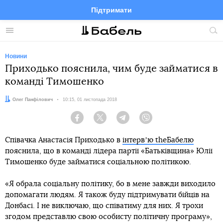
Підтримати
Facebook
Telegram
Twitter
Instagram
Меню
По
по
сай
Новини
Приходько пояснила, чим буде займатися в
команді Тимошенко
Автор:
Олег Панфілович
Дата:
10:15, 01 листопада 2018
Facebook
Twitter
Telegram
Viber
Співачка Анастасія Приходько в
інтервʼю theБабелю
пояснила, що в команді лідера партії «Батьківщина» Юлії
Тимошенко буде займатися соціальною політикою.
«Я обрала соціальну політику, бо в мене завжди виходило
допомагати людям. Я також буду підтримувати бійців на
Донбасі. І не виключаю, що співатиму для них. Я трохи
згодом представлю свою особисту політичну програму»,