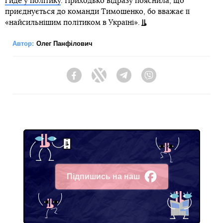
і йде у політику
. Приходько відразу пояснила, що
приєднується до команди Тимошенко, бо вважає її
«найсильнішим політиком в Україні».
Автор:
Олег Панфілович
Facebook
Twitter
Telegram
Viber
Підпишись на наш
Facebook