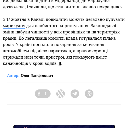
Келдвела возили дітей в Нідерланди, де марихуана
дозволена, і заявили, що стан дитини значно покращився.
З 17 жовтня
в Канаді повнолітні можуть легально купувати
марихуану
для особистого користування. Законодавчі
зміни набули чинності у всіх провінціях та на територіях
країни. До легалізації коноплі влада готувалася кілька
років. У країні посилили покарання за керування
автомобілем під дією наркотиків, а правоохоронці
отримали нові точні пристрої, які показують вміст
канабіноїдів у крові водіїв.
Автор:
Олег Панфілович
1
Facebook
Twitter
Telegram
Viber