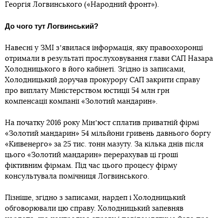
Георгія Логвинського («Народний фронт»).
До чого тут Логвинський?
Навесні у ЗМІ зʼявилася інформація, яку правоохоронці
отримали в результаті прослуховування глави САП Назара
Холодницького в його кабінеті. Згідно із записами,
Холодницький доручав прокурору САП закрити справу
про виплату Міністерством юстиції 54 млн грн
компенсації компанії «Золотий мандарин».
На початку 2016 року Мінʼюст сплатив приватній фірмі
«Золотий мандарин» 54 мільйони гривень давнього боргу
«Київенерго» за 25 тис. тонн мазуту. За кілька днів після
цього «Золотий мандарин» перерахував ці гроші
фіктивним фірмам. Під час цього процесу фірму
консультувала помічниця Логвинського.
Пізніше, згідно з записами, нардеп і Холодницький
обговорювали цю справу. Холодницький запевняв