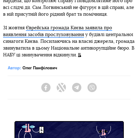
нардепа, що контролює справу і повідомлятиме його про
всі слідчі дії. Сам Логвинський не фігурує в цій справі, але
в ній присутній його рідний брат та помічниця.
31 жовтня
Єврейська громада Києва заявила про
виявлення засобів прослуховування
у будівлі центральної
синагоги Києва. Посилаючись на власні джерела, громада
звинуватила в цьому Національне антикорупційне бюро. В
НАБУ ці звинувачення відкинули.
Автор:
Олег Панфілович
Facebook
Twitter
Telegram
Viber