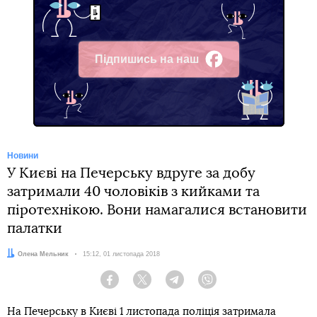
Підпишись на наш
Facebook
Новини
У Києві на Печерську вдруге за добу
затримали 40 чоловіків з кийками та
піротехнікою. Вони намагалися встановити
палатки
Автор:
Олена Мельник
Дата:
15:12, 01 листопада 2018
Facebook
Twitter
Telegram
Viber
На Печерську в Києві 1 листопада поліція затримала