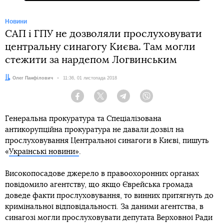
Новини
САП і ГПУ не дозволяли прослуховувати
центральну синагогу Києва. Там могли
стежити за нардепом Логвинським
Автор:
Олег Панфілович
Дата:
11:36, 01 листопада 2018
Facebook
Twitter
Telegram
Viber
Генеральна прокуратура та Спеціалізована
антикорупційна прокуратура не давали дозвіл на
прослуховування Центральної синагоги в Києві, пишуть
«
Українські новини»
.
Високопосадове джерело в правоохоронних органах
повідомило агентству, що якщо Єврейська громада
доведе факти прослуховування, то винних притягнуть до
кримінальної відповідальності. За даними агентства, в
синагозі могли прослуховувати депутата Верховної Ради