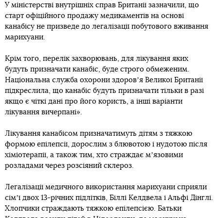
У міністерстві внутрішніх справ Британії зазначили, що
старт офіційного продажу медикаментів на основі
канабісу не призведе до легалізації побутового вживання
марихуани.
Крім того, перелік захворювань, для лікування яких
будуть призначати канабіс, буде строго обмеженим.
Національна служба охорони здоровʼя Великої Британії
підкреслила, що канабіс будуть призначати тільки в разі
якщо є чіткі дані про його користь, а інші варіанти
лікування вичерпані».
Лікування канабісом призначатимуть дітям з тяжкою
формою епілепсії, дорослим з блювотою і нудотою після
хіміотерапії, а також тим, хто страждає мʼязовими
розладами через розсіяний склероз.
Легалізації медичного використання марихуани сприяли
сімʼї двох 13-річних підлітків, Біллі Келдвела і Альфі Дінглі.
Хлопчики страждають тяжкою епілепсією. Батьки