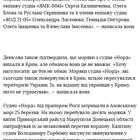
екіпажу судна «ЯМК-0041» Сергія Калиниченка, Олега
Блока та Руслана Скрипника та 4 членів екіпажу судна
«ЯОД 21-05» Олександра Лисенюка, Геннадія Онгурова,
Олега Іващенка та В’ячеслава Івасенка», — написала вона.
Денісова також підтвердила, що моряки з судна «Норд»
виїхали в Крим, але обміном вона це не вважає. «Хочу
наголосити: це був не обмін. Моряки судна «Норд», які
сьогодні також повернулися в Крим, вільно пересувалися
територією України. Їх, на відміну від українців у Криму,
ніхто не утримував», — написала вона.
Судно «Норд» під прапором Росії затримали в Азовському
морі 25 березня. На ньому перебувало десять моряків. У
квітні Приморський райсуд Маріуполя Донецької області
оштрафував їх за незаконний перетин кордону. Капітану
судна Володимиру Горбенку висунули звинувачення у