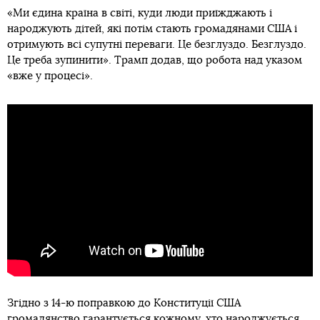
«Ми єдина країна в світі, куди люди приїжджають і
народжують дітей, які потім стають громадянами США і
отримують всі супутні переваги. Це безглуздо. Безглуздо.
Це треба зупинити». Трамп додав, що робота над указом
«вже у процесі».
Згідно з 14-ю поправкою до Конституції США
громадянство гарантується кожному, хто народжується