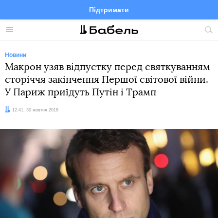
Підтримати
Facebook
Telegram
Twitter
Instagram
Меню
По
по
сай
Новини
Макрон узяв відпустку перед святкуванням
сторіччя закінчення Першої світової війни.
У Париж приїдуть Путін і Трамп
Дата:
12:41, 30 жовтня 2018