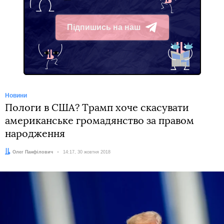
Підпишись на наш
Telegram
Новини
Пологи в США? Трамп хоче скасувати
американське громадянство за правом
народження
Автор:
Олег Панфілович
Дата:
14:17, 30 жовтня 2018