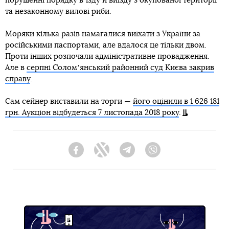
порушенні порядку вʼїзду й виїзду з окупованої території
та незаконному вилові риби.
Моряки кілька разів намагалися виїхати з України за
російськими паспортами, але вдалося це тільки двом.
Проти інших розпочали адміністративне провадження.
Але в
серпні Соломʼянський районний суд Києва закрив
справу
.
Сам сейнер виставили на торги —
його оцінили в 1 626 181
грн. Аукціон відбудеться 7 листопада 2018 року
.
Facebook
Twitter
Telegram
Viber