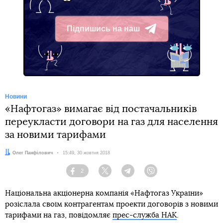
Підпишись на наш
Telegram
Новини
«Нафтогаз» вимагає від постачальників
переукласти договори на газ для населення
за новими тарифами
Автор:
Олег Панфілович
Дата:
15:49, 30 жовтня 2018
2
Facebook
Twitter
Telegram
Viber
Національна акціонерна компанія «Нафтогаз України»
розіслала своїм контрагентам проекти договорів з новими
тарифами на газ, повідомляє
прес-служба НАК
.