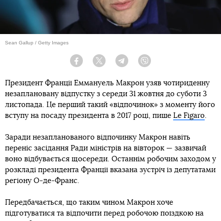
Sean Gallup / Getty Images
Facebook
Twitter
Telegram
Viber
Президент Франції Еммануель Макрон узяв чотириденну
незаплановану відпустку з середи 31 жовтня до суботи 3
листопада. Це перший такий «відпочинок» з моменту його
вступу на посаду президента в 2017 році, пише
Le Figaro
.
Заради незапланованого відпочинку Макрон навіть
переніс засідання Ради міністрів на вівторок — зазвичай
воно відбувається щосереди. Останнім робочим заходом у
розкладі президента Франції вказана зустріч із депутатами
регіону О-де-Франс.
Передбачається, що таким чином Макрон хоче
підготуватися та відпочити перед робочою поїздкою на