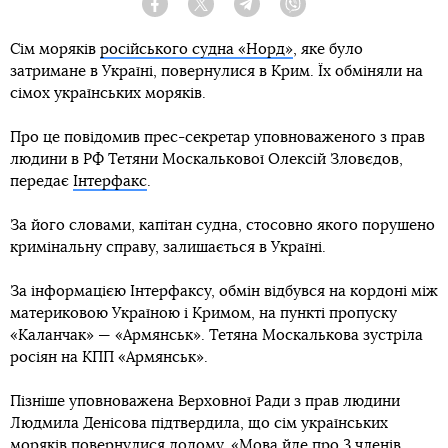
Facebook
Twitter
Telegram
Viber
Сім моряків
російського судна «Норд»
, яке було
затримане в Україні, повернулися в Крим. Їх обміняли на
сімох українських моряків.
Про це повідомив прес-секретар уповноваженого з прав
людини в РФ Тетяни Москалькової Олексій Зловєдов,
передає
Інтерфакс
.
За його словами, капітан судна, стосовно якого порушено
кримінальну справу, залишається в Україні.
За інформацією Інтерфаксу, обмін відбувся на кордоні між
материковою Україною і Кримом, на пункті пропуску
«Каланчак» — «Армянськ». Тетяна Москалькова зустріла
росіян на КПП «Армянськ».
Пізніше уповноважена Верховної Ради з прав людини
Людмила Денісова підтвердила, що сім українських
моряків повернулися додому. «Мова йде про 3 членів