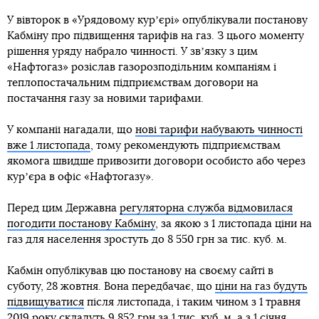
У вівторок в «Урядовому курʼєрі» опублікували постанову
Кабміну про підвищення тарифів на газ. З цього моменту
рішення уряду набрало чинності. У звʼязку з цим
«Нафтогаз» розіслав газорозподільним компаніям і
теплопостачальним підприємствам договори на
постачання газу за новими тарифами.
У компанії нагадали, що
нові тарифи набувають чинності
вже 1 листопада
, тому рекомендують підприємствам
якомога швидше привозити договори особисто або через
курʼєра в офіс «Нафтогазу».
Перед цим Державна
регуляторна служба відмовилася
погодити постанову Кабміну
, за якою з 1 листопада ціни на
газ для населення зростуть до 8 550 грн за тис. куб. м.
Кабмін опублікував цю постанову на своєму сайті в
суботу, 28 жовтня. Вона передбачає, що
ціни на газ будуть
підвищуватися
після листопада, і таким чином з 1 травня
2019 року складуть 9 852 грн за 1 тис. куб. м, а з 1 січня