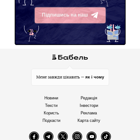
Підпишись на наш
Telegram
як і чому
Мене завжди цікавить —
Новини
Редакція
Тексти
Інвестори
Користь
Реклама
Подкасти
Карта сайту
Facebook
Telegram
Twitter
Instagram
YouTube
TikTok