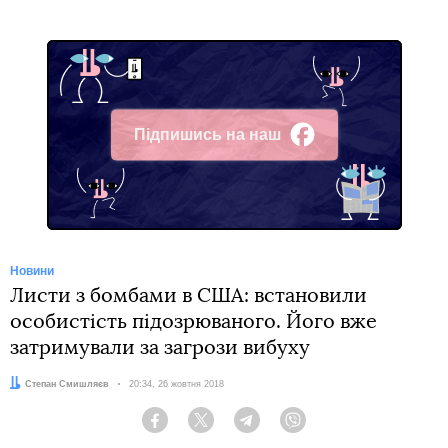
Підпишись на наш
Facebook
Новини
Листи з бомбами в США: встановили
особистість підозрюваного. Його вже
затримували за загрози вибуху
Автор:
Степан Смишляєв
Дата:
20:34, 26 жовтня 2018
Facebook
Twitter
Telegram
Viber