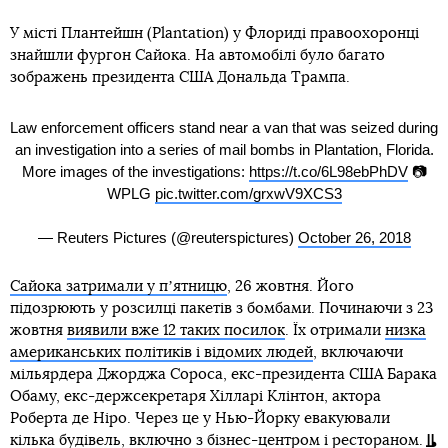
У місті Плантейшн (Plantation) у Флориді правоохоронці
знайшли фургон Сайока. На автомобілі було багато
зображень президента США Дональда Трампа.
Law enforcement officers stand near a van that was seized during
an investigation into a series of mail bombs in Plantation, Florida.
More images of the investigations:
https://t.co/6L98ebPhDV
📷
WPLG
pic.twitter.com/grxwV9XCS3
— Reuters Pictures (@reuterspictures)
October 26, 2018
Сайока затримали у пʼятницю
, 26 жовтня. Його
підозрюють у розсилці пакетів з бомбами. Починаючи з 23
жовтня
виявили вже 12 таких посилок
. Їх отримали
низка
американських політиків і відомих людей
, включаючи
мільярдера Джорджа Сороса, екс-президента США Барака
Обаму, екс-держсекретаря Хілларі Клінтон, актора
Роберта де Ніро. Через це у Нью-Йорку евакуювали
кілька будівель, включно з бізнес-центром і рестораном.