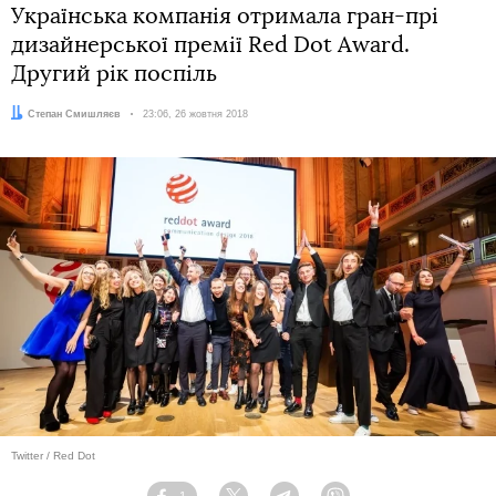
Українська компанія отримала гран-прі
дизайнерської премії Red Dot Award.
Другий рік поспіль
Автор:
Степан Смишляєв
Дата:
23:06, 26 жовтня 2018
Twitter / Red Dot