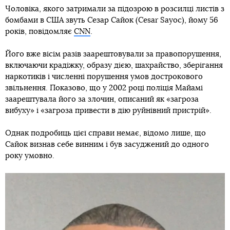
Чоловіка, якого затримали за підозрою в розсилці листів з
бомбами в США звуть Сезар Сайок (Cesar Sayoc), йому 56
років, повідомляє
CNN
.
Його вже вісім разів заарештовували за правопорушення,
включаючи крадіжку, образу дією, шахрайство, зберігання
наркотиків і численні порушення умов дострокового
звільнення. Показово, що у 2002 році поліція Майамі
заарештувала його за злочин, описаний як «загроза
вибуху» і «загроза привести в дію руйнівний пристрій».
Однак подробиць цієї справи немає, відомо лише, що
Сайок визнав себе винним і був засуджений до одного
року умовно.