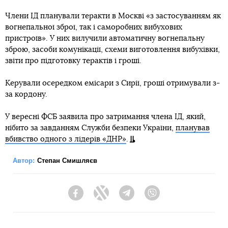
Члени ІД планували теракти в Москві «з застосуванням як
вогнепальної зброї, так і саморобних вибухових
пристроїв». У них вилучили автоматичну вогнепальну
зброю, засоби комунікації, схеми виготовлення вибухівки,
звіти про підготовку терактів і гроші.
Керували осередком емісари з Сирії, гроші отримували з-
за кордону.
У вересні ФСБ заявила про затримання члена ІД, який,
нібито за завданням Служби безпеки України,
планував
вбивство одного з лідерів «ДНР»
.
Автор:
Степан Смишляєв
Facebook
Twitter
Telegram
Viber