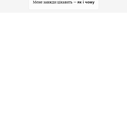
як і чому
Мене завжди цікавить —
Новини
Редакція
Тексти
Інвестори
Користь
Реклама
Подкасти
Карта сайту
Facebook
Telegram
Twitter
Instagram
YouTube
TikTok
Правила редакції
Політика користування сайтом
Політика конфіденційності
Політика використання cookies
«Бабель» працює за підтримки міжнародних
донорів. Вони не впливають на редакційну
політику та зміст публікацій.