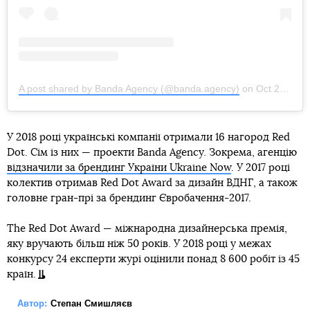
A post shared by Banda Agency (@banda.agency)
on
Oct 26, 2018 at 11:46am PDT
У 2018 році українські компанії отримали 16 нагород Red
Dot. Сім із них — проекти Banda Agency. Зокрема, агенцію
відзначили за брендинг України Ukraine Now
. У 2017 році
колектив отримав Red Dot Award за дизайн ВДНГ, а також
головне гран-прі за брендинг Євробачення-2017.
The Red Dot Award — міжнародна дизайнерська премія,
яку вручають більш ніж 50 років. У 2018 році у межах
конкурсу 24 експерти журі оцінили понад 8 600 робіт із 45
країн.
Автор:
Степан Смишляєв