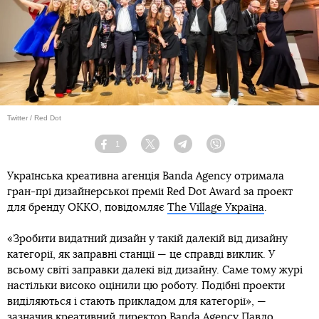
Twitter / Red Dot
1
Facebook
Twitter
Telegram
Viber
Українська креативна агенція Banda Agency отримала
гран-прі дизайнерської премії Red Dot Award за проект
для бренду OKKO, повідомляє
The Village Україна
.
«Зробити видатний дизайн у такій далекій від дизайну
категорії, як заправні станції — це справді виклик. У
всьому світі заправки далекі від дизайну. Саме тому журі
настільки високо оцінили цю роботу. Подібні проекти
виділяються і стають прикладом для категорії», —
зазначив креативний директор Banda Agency Павло