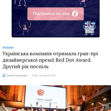
Підпишись на наш
Facebook
Новини
Українська компанія отримала гран-прі
дизайнерської премії Red Dot Award.
Другий рік поспіль
Автор:
Степан Смишляєв
Дата:
23:06, 26 жовтня 2018