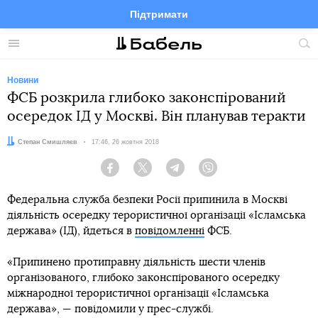
Підтримати
Facebook
Telegram
Twitter
Instagram
Меню
По
по
сай
Новини
ФСБ розкрила глибоко законспірований
осередок ІД у Москві. Він планував теракти
Автор:
Степан Смишляєв
Дата:
17:46, 26 жовтня 2018
Facebook
Twitter
Telegram
Viber
Федеральна служба безпеки Росії припинила в Москві
діяльність осередку терористичної організації «Ісламська
держава» (ІД), йдеться в
повідомленні
ФСБ.
«Припинено протиправну діяльність шести членів
організованого, глибоко законспірованого осередку
міжнародної терористичної організації «Ісламська
держава», — повідомили у прес-службі.