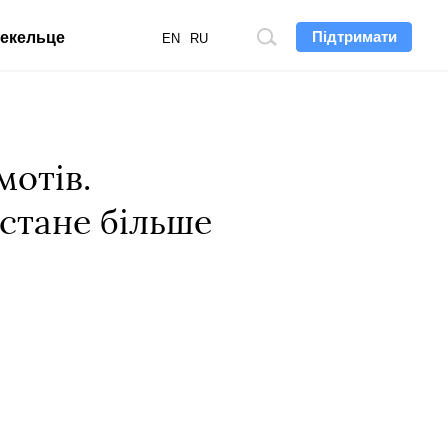
Підтримати
екельце
Пошук
EN
RU
по
сайту
мотів.
 стане більше