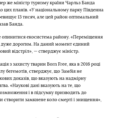
пер же міністр туризму країни Чарльз Банда
до цих планів. «У національному парку Південна
ревищує 13 тисяч, але цей район оптимальний
азав Банда.
же опинитися екосистема району. «Переміщення
е дуже дорогим. На даний момент єдиний
овий відстріл», — стверджує міністр.
ція з захисту тварин Born Free, яка в 2016 році
лу бегемотів, стверджує, що Замбія не
ових доказів, що вказують на надмірну
гва. «Наукові дані вказують на те, що
озмноження і в підсумку призводить до
и створити замкнене коло смерті і знищення»,