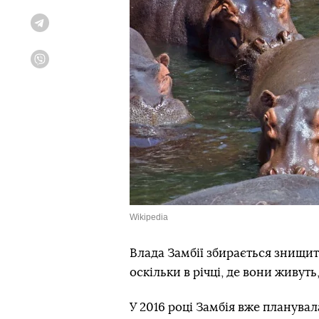
Telegram
Viber
Wikipedia
Влада Замбії збирається знищити
оскільки в річці, де вони живут
У 2016 році Замбія вже планувал