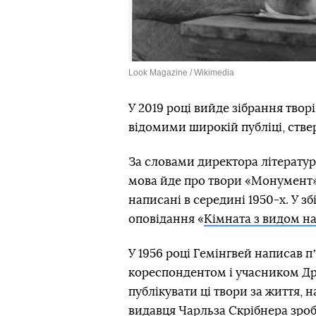
Look Magazine / Wikimedia
У 2019 році вийде зібрання твор
відомими широкій публіці, ств
За словами директора літерату
мова йде про твори «Монумент» т
написані в середині 1950-х. У з
оповідання «
Кімната з видом на
У 1956 році Гемінгвей написав пʼ
кореспондентом і учасником Дру
публікувати ці твори за життя,
видавця Чарльза Скрібнера зроби