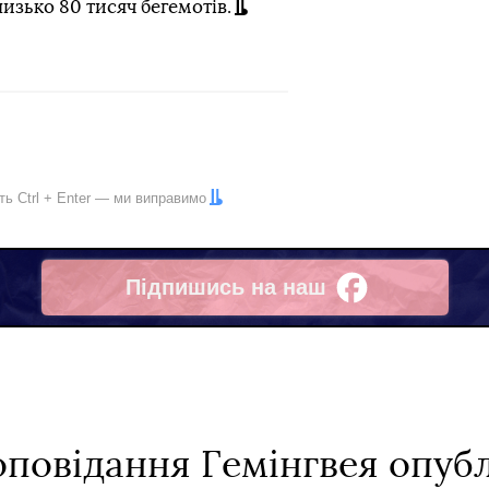
изько 80 тисяч бегемотів.
іть
Ctrl
+
Enter
— ми виправимо
Підпишись на наш
Facebook
повідання Гемінгвея опубл