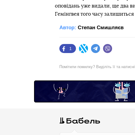
оповідань уже видали, ще два ви
Гемінгвея того часу залишитьс
Автор:
Степан Смишляєв
1
Facebook
Twitter
Telegram
Viber
Помітили помилку? Виділіть її та натисн