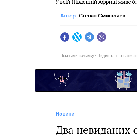
У всій Південній Африці живе бл
Автор:
Степан Смишляєв
Facebook
Twitter
Telegram
Viber
Помітили помилку? Виділіть її та натисн
Новини
Два невиданих о