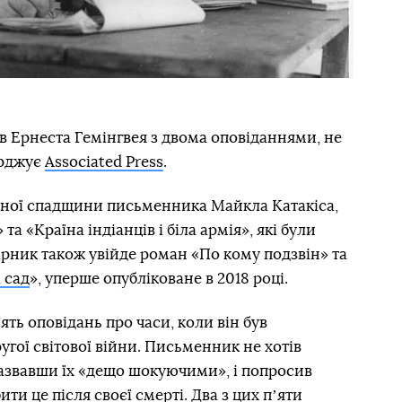
ів Ернеста Гемінгвея з двома оповіданнями, не
ерджує
Associated Press
.
рної спадщини письменника Майкла Катакіса,
а «Країна індіанців і біла армія», які були
бірник також увійде роман «По кому подзвін» та
 сад
», уперше опубліковане в 2018 році.
ять оповідань про часи, коли він був
гої світової війни. Письменник не хотів
 назвавши їх «дещо шокуючими», і попросив
ти це після своєї смерті. Два з цих пʼяти