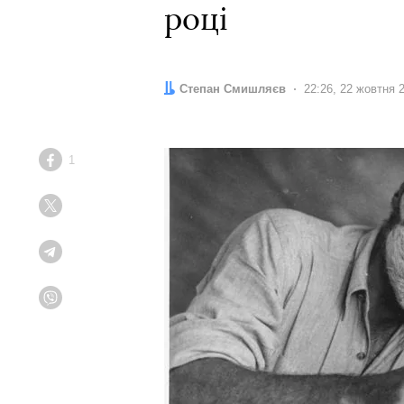
році
Автор:
Степан Смишляєв
Дата:
22:26, 22 жовтня 
1
Facebook
Twitter
Telegram
Viber