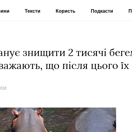
вини
Тексти
Користь
Подкасти
П
анує знищити 2 тисячі беге
ажають, що після цього їх
2018