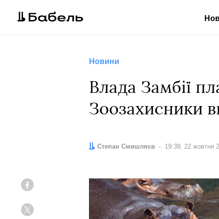
Но
Новини
Влада Замбії пл
Зоозахисники вв
Автор:
Степан Смишляєв
Дата:
19:39, 22 жовтня 
Facebook
Twitter