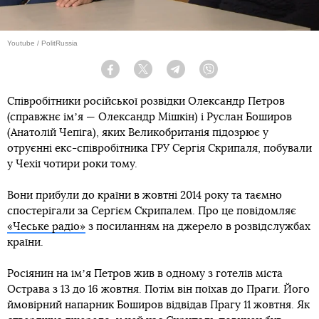
Youtube / PolitRussia
Facebook
Twitter
Telegram
Viber
Співробітники російської розвідки Олександр Петров
(справжнє імʼя — Олександр Мішкін) і Руслан Боширов
(Анатолій Чепіга), яких Великобританія підозрює у
отруєнні екс-співробітника ГРУ Сергія Скрипаля, побували
у Чехії чотири роки тому.
Вони прибули до країни в жовтні 2014 року та таємно
спостерігали за Сергієм Скрипалем. Про це повідомляє
«Чеське радіо»
з посиланням на джерело в розвідслужбах
країни.
Росіянин на імʼя Петров жив в одному з готелів міста
Острава з 13 до 16 жовтня. Потім він поїхав до Праги. Його
ймовірний напарник Боширов відвідав Прагу 11 жовтня. Як