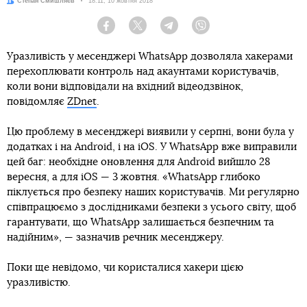
Автор:
Степан Смишляєв
Дата:
18:11, 10 жовтня 2018
Facebook
Twitter
Telegram
Viber
Уразливість у месенджері WhatsApp дозволяла хакерами
перехоплювати контроль над акаунтами користувачів,
коли вони відповідали на вхідний відеодзвінок,
повідомляє
ZDnet
.
Цю проблему в месенджері виявили у серпні, вони була у
додатках і на Android, і на iOS. У WhatsApp вже виправили
цей баг: необхідне оновлення для Android вийшло 28
вересня, а для iOS — 3 жовтня. «WhatsApp глибоко
піклується про безпеку наших користувачів. Ми регулярно
співпрацюємо з дослідниками безпеки з усього світу, щоб
гарантувати, що WhatsApp залишається безпечним та
надійним», — зазначив речник месенджеру.
Поки ще невідомо, чи користалися хакери цією
уразливістю.