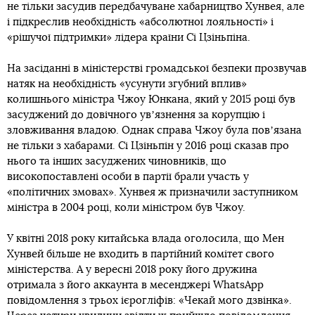
не тільки засудив передбачуване хабарництво Хунвея, але
і підкреслив необхідність «абсолютної лояльності» і
«рішучої підтримки» лідера країни Сі Цзіньпіна.
На засіданні в міністерстві громадської безпеки прозвучав
натяк на необхідність «усунути згубний вплив»
колишнього міністра Чжоу Юнкана, який у 2015 році був
засуджений до довічного увʼязнення за корупцію і
зловживання владою. Однак справа Чжоу була повʼязана
не тільки з хабарами. Сі Цзіньпін у 2016 році сказав про
нього та інших засуджених чиновників, що
високопоставлені особи в партії брали участь у
«політичних змовах». Хунвея ж призначили заступником
міністра в 2004 році, коли міністром був Чжоу.
У квітні 2018 року китайська влада оголосила, що Мен
Хунвей більше не входить в партійний комітет свого
міністерства. А у вересні 2018 року його дружина
отримала з його аккаунта в месенджері WhatsApp
повідомлення з трьох ієрогліфів: «Чекай мого дзвінка».