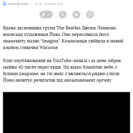
Автор:
Олена Мельник
Дата:
15:16, 10 жовтня 2018
1
Facebook
Twitter
Telegram
Viber
Вдова засновника групи The Beatles Джона Леннона,
японська художниця Йоко Оно переспівала його
знамениту пісню “Imagine”. Композиція увійшла в новий
альбом співачки Warzone.
Кліп опублікований на YouTube-каналі і за день зібрав
майже 45 тисяч переглядів. На відео блакитне небо з
білими хмарами, на тлі яких зʼявляються рядки з пісні.
Йоко начитує речитатив під акомпанемент органу.