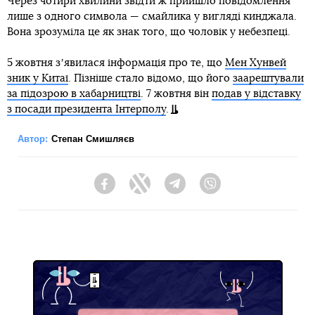
Через чотири хвилини звідти ж прийшло повідомлення
лише з одного символа — смайлика у вигляді кинджала.
Вона зрозуміла це як знак того, що чоловік у небезпеці.
5 жовтня зʼявилася інформація про те, що
Мен Хунвей
зник у Китаї
. Пізніше стало відомо, що його
заарештували
за підозрою в хабарництві
. 7 жовтня він
подав у відставку
з посади президента Інтерполу
.
Автор:
Степан Смишляєв
Facebook
Twitter
Telegram
Viber