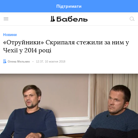
Підтримати
Facebook
Telegram
Twitter
Instagram
Меню
По
по
сай
Новини
«Отруйники» Скрипаля стежили за ним у
Чехії у 2014 році
Автор:
Олена Мельник
Дата:
12:37, 10 жовтня 2018