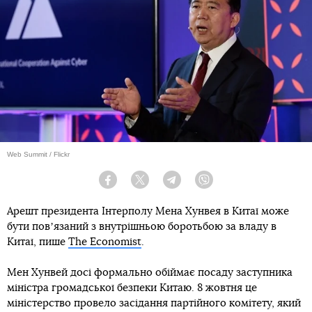
Web Summit / Flickr
Facebook
Twitter
Telegram
Viber
Арешт президента Інтерполу Мена Хунвея в Китаї може
бути повʼязаний з внутрішньою боротьбою за владу в
Китаї, пише
The Economist
.
Мен Хунвей досі формально обіймає посаду заступника
міністра громадської безпеки Китаю. 8 жовтня це
міністерство провело засідання партійного комітету, який