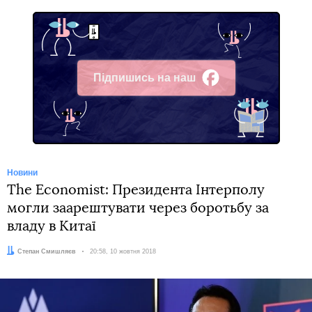
Підпишись на наш
Facebook
Новини
The Economist: Президента Інтерполу
могли заарештувати через боротьбу за
владу в Китаї
Автор:
Степан Смишляєв
Дата:
20:58, 10 жовтня 2018