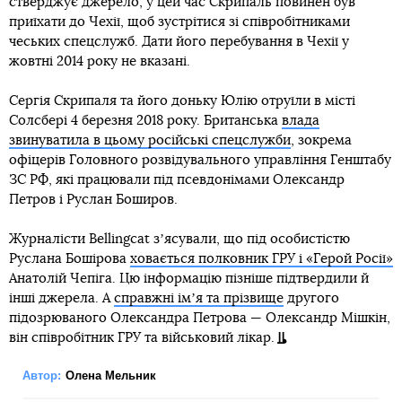
стверджує джерело, у цей час Скрипаль повинен був
приїхати до Чехії, щоб зустрітися зі співробітниками
чеських спецслужб. Дати його перебування в Чехії у
жовтні 2014 року не вказані.
Сергія Скрипаля та його доньку Юлію отруїли в місті
Солсбері 4 березня 2018 року. Британська
влада
звинуватила в цьому російські спецслужби
, зокрема
офіцерів Головного розвідувального управління Генштабу
ЗС РФ, які працювали під псевдонімами Олександр
Петров і Руслан Боширов.
Журналісти Bellingcat зʼясували, що під особистістю
Руслана Бошірова
ховається полковник ГРУ і «Герой Росії»
Анатолій Чепіга. Цю інформацію пізніше підтвердили й
інші джерела. А
справжні імʼя та прізвище
другого
підозрюваного Олександра Петрова — Олександр Мішкін,
він співробітник ГРУ та військовий лікар.
Автор:
Олена Мельник