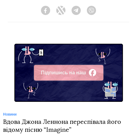
Facebook
Twitter
Telegram
Viber
Підпишись на наш
Facebook
Новини
Вдова Джона Леннона переспівала його
відому пісню “Imagine”