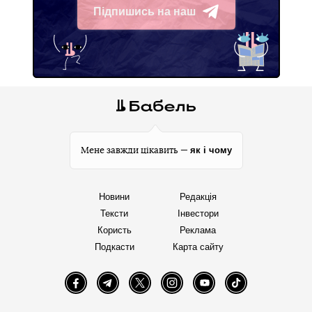
Підпишись на наш
Telegram
як і чому
Мене завжди цікавить —
Новини
Редакція
Тексти
Інвестори
Користь
Реклама
Подкасти
Карта сайту
Facebook
Telegram
Twitter
Instagram
YouTube
TikTok