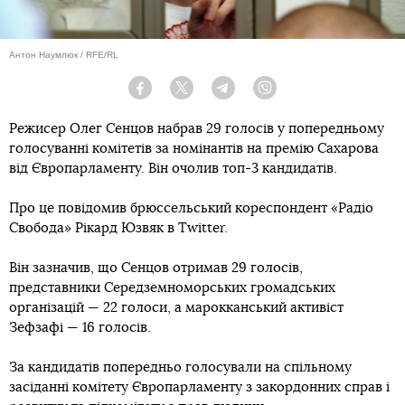
Антон Наумлюк / RFE/RL
Facebook
Twitter
Telegram
Viber
Режисер Олег Сенцов набрав 29 голосів у попередньому
голосуванні комітетів за номінантів на премію Сахарова
від Європарламенту. Він очолив топ-3 кандидатів.
Про це повідомив брюссельський кореспондент «Радіо
Свобода» Рікард Юзвяк в Twitter.
Він зазначив, що Сенцов отримав 29 голосів,
представники Середземноморських громадських
організацій — 22 голоси, а марокканський активіст
Зефзафі — 16 голосів.
За кандидатів попередньо голосували на спільному
засіданні комітету Європарламенту з закордонних справ і