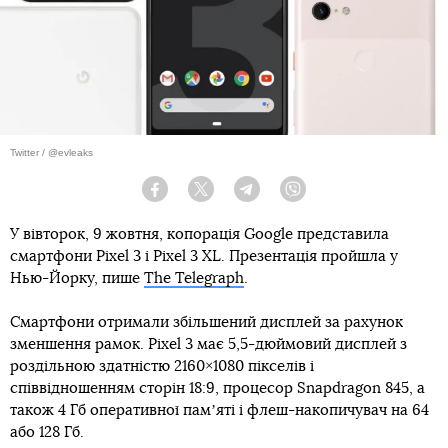
Twitter / @evleaks
Facebook
Twitter
Telegram
Viber
У вівторок, 9 жовтня, копорація Google представила
смартфони Pixel 3 і Pixel 3 XL. Презентація пройшла у
Нью-Йорку, пише
The Telegraph
.
Смартфони отримали збільшений дисплей за рахунок
зменшення рамок. Pixel 3 має 5,5-дюймовий дисплей з
роздільною здатністю 2160×1080 пікселів і
співвідношенням сторін 18:9, процесор Snapdragon 845, а
також 4 Гб оперативної памʼяті і флеш-накопичувач на 64
або 128 Гб.