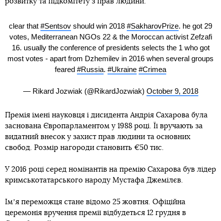
розвитку та підкомітету з прав людини.
clear that
#Sentsov
should win 2018
#SakharovPrize
. he got 29
votes, Mediterranean NGOs 22 & the Moroccan activist Zefzafi
16. usually the conference of presidents selects the 1 who got
most votes - apart from Dzhemilev in 2016 when several groups
feared
#Russia
.
#Ukraine
#Crimea
— Rikard Jozwiak (@RikardJozwiak)
October 9, 2018
Премія імені науковця і дисидента Андрія Сахарова була
заснована Європарламентом у 1988 році. Її вручають за
видатний внесок у захист прав людини та основних
свобод. Розмір нагороди становить €50 тис.
У 2016 році серед номінантів на премію Сахарова був лідер
кримськотатарського народу Мустафа Джемілєв.
Імʼя переможця стане відомо 25 жовтня. Офіційна
церемонія вручення премії відбудеться 12 грудня в