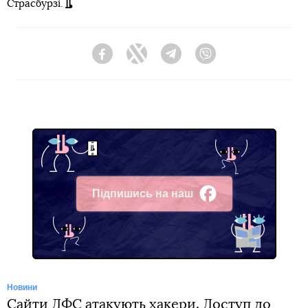
Страсбурзі.
Facebook
Twitter
Telegram
Viber
Підпишись на наш
Facebook
Новини
Сайти ДФС атакують хакери. Доступ до