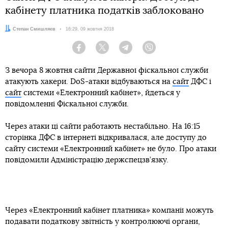
кабінету платника податків заблоковано
Автор:
Степан Смишляєв
Дата:
16:29, 09 жовтня 2018
Facebook
Twitter
Telegram
Viber
З вечора 8 жовтня сайти Державної фіскальної служби
атакують хакери. DoS-атаки відбуваються на
сайт
ДФС і
сайт
системи «Електронний кабінет», йдеться у
повідомленні Фіскальної служби.
Через атаки ці сайти работають нестабільно. На 16:15
сторінка ДФС в інтернеті відкривалася, але доступу до
сайту системи «Електронний кабінет» не було. Про атаки
повідомили Адміністрацію держспецзв’язку.
Через «Електронний кабінет платника» компанії можуть
подавати податкову звітність у контролюючі органи,