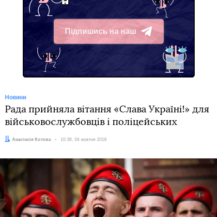
Підпишись на наш
Telegram
Новини
Рада прийняла вітання «Слава Україні!» для
військовослужбовців і поліцейських
Автор:
Анастасія Котова
Дата:
10:38, 04 жовтня 2018