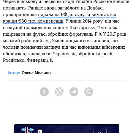
Через військову агресію на сході України Росію не вперше
позивають. Раніше вдова загиблого на Донбасі
прикордонника
подала на РФ до суду та вимагає від
країни €60 тис. компенсації
. У липні 2014 року, під час
евакуації травмованих колег у Шахтарську, її чоловік
підірвався на фугасі збройних формувань РФ. У 2017 році
міський районний суд Хмельницького встановив, що
чоловік позивачки загинув під час виконання військових
обовʼязків, захищаючи Україну від збройної агресії
Російської Федерації.
Автор:
Олена Мельник
Facebook
Twitter
Telegram
Viber