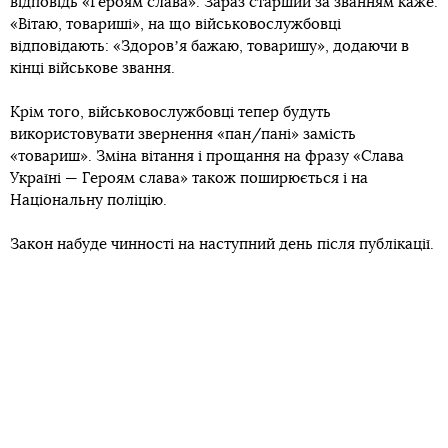
відповідь «Героям слава». Зараз старший за званням каже:
«Вітаю, товариші», на що військовослужбовці
відповідають: «Здоровʼя бажаю, товаришу», додаючи в
кінці військове звання.
Крім того, військовослужбовці тепер будуть
використовувати звернення «пан/пані» замість
«товариш». Зміна вітання і прощання на фразу «Слава
Україні — Героям слава» також поширюється і на
Національну поліцію.
Закон набуде чинності на наступний день після публікації.
Військове вітання
«Слава Україні — Героям слава» вперше
прозвучало 24 серпня
цього року під час військового
параду на честь Дня незалежності України.
6 вересня Верховна
Рада прийняла за основу
законопроект №9036
«Про внесення змін до статутів