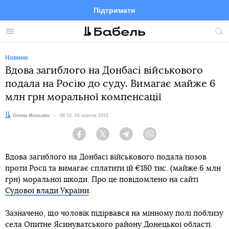
Підтримати
Facebook
Telegram
Twitter
Instagram
Меню
По
по
сай
Новини
Вдова загиблого на Донбасі військового
подала на Росію до суду. Вимагає майже 6
млн грн моральної компенсації
Автор:
Олена Мельник
Дата:
08:10, 04 жовтня 2018
Facebook
Twitter
Telegram
Viber
Вдова загиблого на Донбасі військового подала позов
проти Росії та вимагає сплатити їй €180 тис. (майже 6 млн
грн) моральної шкоди. Про це повідомлено на сайті
Судової влади України
.
Зазначено, що чоловік підірвався на мінному полі поблизу
села Опитне Ясинуватського району Донецької області.