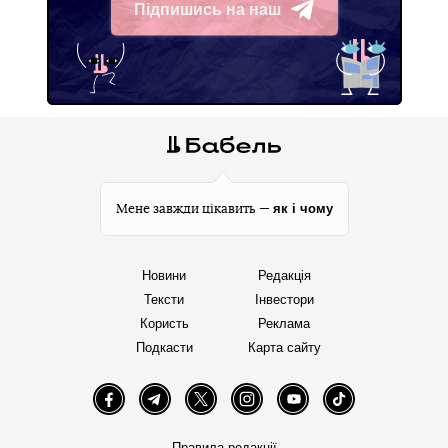
Підпишись на наш
Telegram
як і чому
Мене завжди цікавить —
Новини
Редакція
Тексти
Інвестори
Користь
Реклама
Подкасти
Карта сайту
Facebook
Telegram
Twitter
Instagram
YouTube
TikTok
Правила редакції