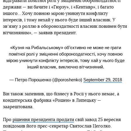
відігравати помітної ролі у зміцненні обороноздатності
держави — ви бачите і «Гюрзу», і «Кентавр», і багато
іншого... Хочу повною мірою уникнути конфлікту
інтересів, і тому нехай у нього буде інший власник. У
звʼязку з роллю в обороноздатності власник повинен бути
вітчизняним», — заявив президент.
«Кузня на Рибальському» об’єктивно не може не грати
помітної ролі у зміцненні обороноздатності, хочу повною
мірою уникнути конфлікту інтересів, тому хай у нього буде
інший власник, виключно вітчизняний.
— Петро Порошенко (@poroshenko)
September 29, 2018
Він також запевнив, що бізнесу в Росії у нього немає, а
кондитерська фабрика «Рошен» в Липецьку —
заарештована.
Про
рішення президента продати
свій завод 25 вересня
повідомив його прес-секретар Святослав Цеголко.