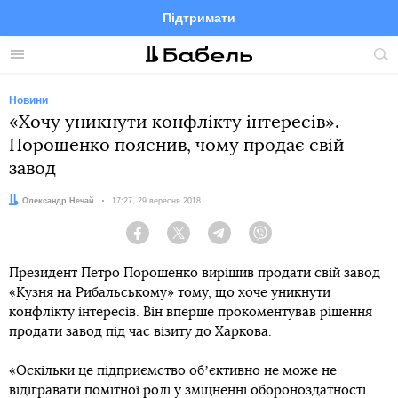
Підтримати
Facebook
Telegram
Twitter
Instagram
Меню
По
по
сай
Новини
«Хочу уникнути конфлікту інтересів».
Порошенко пояснив, чому продає свій
завод
Автор:
Олександр Нечай
Дата:
17:27, 29 вересня 2018
Facebook
Twitter
Telegram
Viber
Президент Петро Порошенко вирішив продати свій завод
«Кузня на Рибальському» тому, що хоче уникнути
конфлікту інтересів. Він вперше прокоментував рішення
продати завод під час візиту до Харкова.
«Оскільки це підприємство обʼєктивно не може не
відігравати помітної ролі у зміцненні обороноздатності