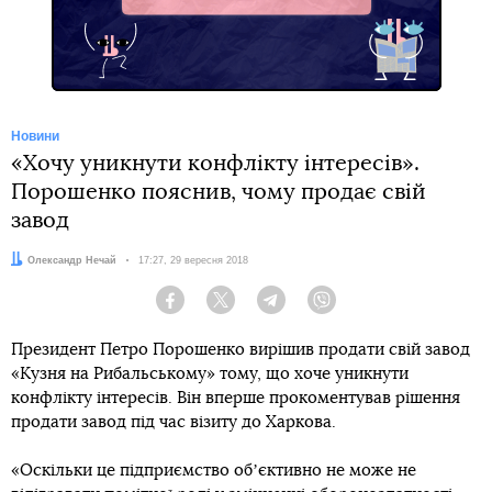
Новини
«Хочу уникнути конфлікту інтересів».
Порошенко пояснив, чому продає свій
завод
Автор:
Олександр Нечай
Дата:
17:27, 29 вересня 2018
Facebook
Twitter
Telegram
Viber
Президент Петро Порошенко вирішив продати свій завод
«Кузня на Рибальському» тому, що хоче уникнути
конфлікту інтересів. Він вперше прокоментував рішення
продати завод під час візиту до Харкова.
«Оскільки це підприємство обʼєктивно не може не