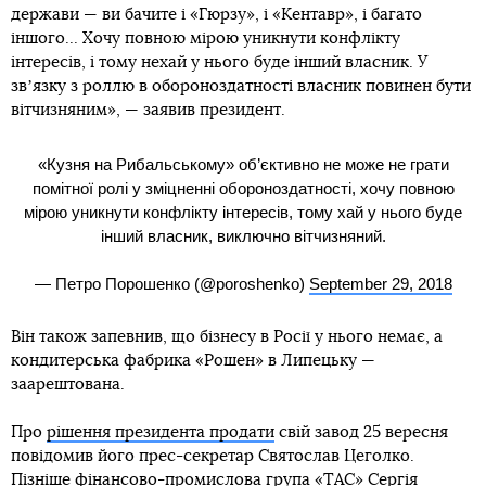
держави — ви бачите і «Гюрзу», і «Кентавр», і багато
іншого... Хочу повною мірою уникнути конфлікту
інтересів, і тому нехай у нього буде інший власник. У
звʼязку з роллю в обороноздатності власник повинен бути
вітчизняним», — заявив президент.
«Кузня на Рибальському» об’єктивно не може не грати
помітної ролі у зміцненні обороноздатності, хочу повною
мірою уникнути конфлікту інтересів, тому хай у нього буде
інший власник, виключно вітчизняний.
— Петро Порошенко (@poroshenko)
September 29, 2018
Він також запевнив, що бізнесу в Росії у нього немає, а
кондитерська фабрика «Рошен» в Липецьку —
заарештована.
Про
рішення президента продати
свій завод 25 вересня
повідомив його прес-секретар Святослав Цеголко.
Пізніше
фінансово-промислова група «ТАС»
Сергія