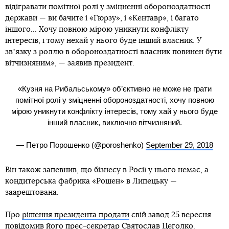
відігравати помітної ролі у зміцненні обороноздатності
держави — ви бачите і «Гюрзу», і «Кентавр», і багато
іншого... Хочу повною мірою уникнути конфлікту
інтересів, і тому нехай у нього буде інший власник. У
звʼязку з роллю в обороноздатності власник повинен бути
вітчизняним», — заявив президент.
«Кузня на Рибальському» об’єктивно не може не грати
помітної ролі у зміцненні обороноздатності, хочу повною
мірою уникнути конфлікту інтересів, тому хай у нього буде
інший власник, виключно вітчизняний.
— Петро Порошенко (@poroshenko)
September 29, 2018
Він також запевнив, що бізнесу в Росії у нього немає, а
кондитерська фабрика «Рошен» в Липецьку —
заарештована.
Про
рішення президента продати
свій завод 25 вересня
повідомив його прес-секретар Святослав Цеголко.