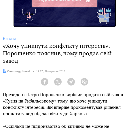
Telegram
Новини
«Хочу уникнути конфлікту інтересів».
Порошенко пояснив, чому продає свій
завод
Автор:
Олександр Нечай
Дата:
17:27, 29 вересня 2018
Facebook
Twitter
Telegram
Viber
Президент Петро Порошенко вирішив продати свій завод
«Кузня на Рибальському» тому, що хоче уникнути
конфлікту інтересів. Він вперше прокоментував рішення
продати завод під час візиту до Харкова.
«Оскільки це підприємство обʼєктивно не може не