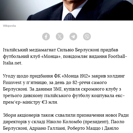
Wikipedia
Facebook
Twitter
Telegram
Viber
Італійський медіамагнат Сильвіо Берлусконі придбав
футбольний клуб «Монца», повідомляє видання Football-
Italia.net.
Угоду щодо придбання ФК «Монца 1912» закрив холдинг
Fininvest у пʼятницю, за день до 82-річчя самого
Берлусконі. За даними ЗМІ, купівля скромного клубу з
третього дивізіону італійського футболу коштувала екс-
премʼєр-міністру €3 млн.
Збори акціонерів також схвалили призначення нової Ради
директорів у складі Ніколо Коломбо (президент), Паоло
Берлусконі, Адріано Галліані, Роберто Маццо і Даніло