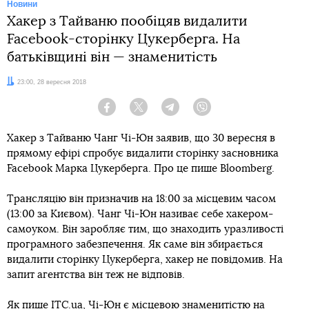
Новини
Хакер з Тайваню пообіцяв видалити
Facebook-сторінку Цукерберга. На
батьківщині він — знаменитість
Дата:
23:00, 28 вересня 2018
Facebook
Twitter
Telegram
Viber
Хакер з Тайваню Чанг Чі-Юн заявив, що 30 вересня в
прямому ефірі спробує видалити сторінку засновника
Facebook Марка Цукерберга. Про це пише Bloomberg.
Трансляцію він призначив на 18:00 за місцевим часом
(13:00 за Києвом). Чанг Чі-Юн називає себе хакером-
самоуком. Він заробляє тим, що знаходить уразливості
програмного забезпечення. Як саме він збирається
видалити сторінку Цукерберга, хакер не повідомив. На
запит агентства він теж не відповів.
Як пише
ITC.ua
, Чі-Юн є місцевою знаменитістю на