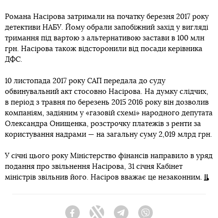
Романа Насірова затримали на початку березня 2017 року
детективи НАБУ. Йому обрали запобіжний захід у вигляді
тримання під вартою з альтернативою застави в 100 млн
грн. Насірова також відсторонили від посади керівника
ДФС.
10 листопада 2017 року САП передала до суду
обвинувальний акт стосовно Насірова. На думку слідчих,
в період з травня по березень 2015 2016 року він дозволив
компаніям, задіяним у «газовій схемі» народного депутата
Олександра Онищенка, розстрочку платежів з ренти за
користування надрами — на загальну суму 2,019 млрд грн.
У січні цього року Міністерство фінансів направило в уряд
подання про звільнення Насірова, 31 січня Кабінет
міністрів звільнив його. Насіров вважає це незаконним.
Facebook
Twitter
Telegram
Viber