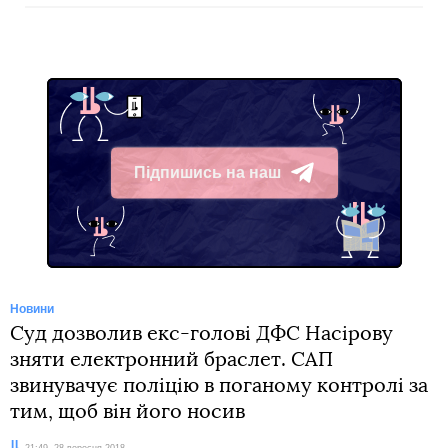
Підпишись на наш
Telegram
Новини
Суд дозволив екс-голові ДФС Насірову
зняти електронний браслет. САП
звинувачує поліцію в поганому контролі за
тим, щоб він його носив