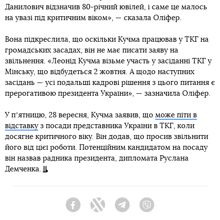
Данилович відзначив 80-річний ювілей, і саме це малось
на увазі під критичним віком», — сказала Оліфер.
Вона підкреслила, що оскільки Кучма працював у ТКГ на
громадських засадах, він не має писати заяву на
звільнення. «Леонід Кучма візьме участь у засіданні ТКГ у
Мінську, що відбудеться 2 жовтня. А щодо наступних
засідань — усі подальші кадрові рішення з цього питання є
прерогативою президента України», — зазначила Оліфер.
У пʼятницю, 28 вересня, Кучма заявив, що
може піти в
відставку
з посади представника України в ТКГ, коли
досягне критичного віку. Він додав, що просив звільнити
його від цієї роботи. Потенційним кандидатом на посаду
він назвав радника президента, дипломата Руслана
Демченка.
Facebook
Twitter
Telegram
Viber