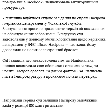
повідомляє в Facebook Спеціалізована антикорупційна
прокуратура.
У пʼятницю відбулося судове засідання по справі Насірова
і керівника департаменту Фіскальної служби.
Звинувачення просило продовжити термін дії покладених
на обвинувачених зобовʼязань. В підсумку суд
задовольнив у повному обсязі клопотання щодо керівника
департаменту ДФС. Щодо Насірова — частково: йому
дозволили не носити електронний браслет.
САП заявила, що незадоволена тим, як Національна
поліція виконувала свої обовʼязки і стежила за тим, чи
носить Насіров браслет. За даним фактом САП написала
лист в Генпрокуратуру з проханням почати перевірку.
Наприкінці серпня суд залишив Насирову запобіжний
захід у розмірі 100 млн грн застави.