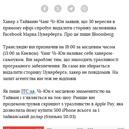
Facebook
Twitter
Telegram
Viber
Хакер з Тайваню Чанг Чі-Юн заявив, що 30 вересня в
прямому ефірі спробує видалити сторінку засновника
Facebook Марка Цукерберга. Про це пише Bloomberg.
Трансляцію він призначив на 18:00 за місцевим часом
(13:00 за Києвом). Чанг Чі-Юн називає себе хакером-
самоуком. Він заробляє тим, що знаходить уразливості
програмного забезпечення. Як саме він збирається
видалити сторінку Цукерберга, хакер не повідомив. На
запит агентства він теж не відповів.
Як пише
ITC.ua
, Чі-Юн є місцевою знаменитістю на
Тайвані і зʼявляється на ток-шоу. Раніше він
продемонстрував скріншот з уразливістю в Apple Pay, яка
дозволила йому купити 500 iPhone всього за 1
тайванський долар (близько $0,03).