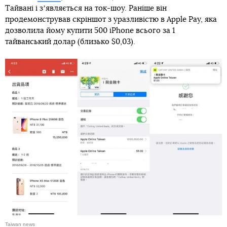
Тайвані і зʼявляється на ток-шоу. Раніше він
продемонстрував скріншот з уразливістю в Apple Pay, яка
дозволила йому купити 500 iPhone всього за 1
тайванський долар (близько $0,03).
Taiwan news