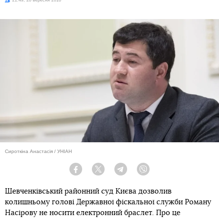
Дата:
21:49, 28 вересня 2018
Сироткіна Анастасія / УНІАН
Facebook
Twitter
Telegram
Viber
Шевченківський районний суд Києва дозволив
колишньому голові Державної фіскальної служби Роману
Насірову не носити електронний браслет. Про це