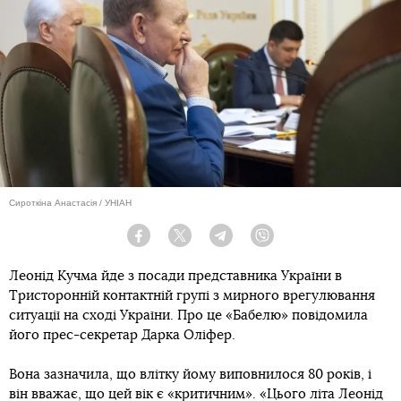
Сироткіна Анастасія / УНІАН
Facebook
Twitter
Telegram
Viber
Леонід Кучма йде з посади представника України в
Тристоронній контактній групі з мирного врегулювання
ситуації на сході України. Про це «Бабелю» повідомила
його прес-секретар Дарка Оліфер.
Вона зазначила, що влітку йому виповнилося 80 років, і
він вважає, що цей вік є «критичним». «Цього літа Леонід