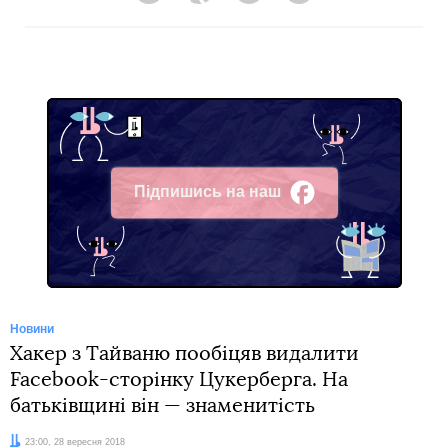
Підпишись на наш
Facebook
Новини
Хакер з Тайваню пообіцяв видалити
Facebook-сторінку Цукерберга. На
батьківщині він — знаменитість
Дата:
23:00, 28 вересня 2018