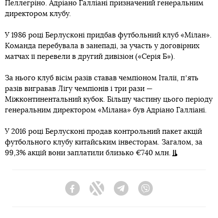
Пеллегріно. Адріано Галліані призначений генеральним
директором клубу.
У 1986 році Берлусконі придбав футбольний клуб «Мілан».
Команда перебувала в занепаді, за участь у договірних
матчах її перевели в другий дивізіон («Серія Б»).
За нього клуб вісім разів ставав чемпіоном Італії, пʼять
разів вигравав Лігу чемпіонів і три рази —
Міжконтинентальний кубок. Більшу частину цього періоду
генеральним директором «Мілана» був Адріано Галліані.
У 2016 році Берлусконі продав контрольний пакет акцій
футбольного клубу китайським інвесторам. Загалом, за
99,3% акцій вони заплатили близько €740 млн.
Facebook
Twitter
Telegram
Viber