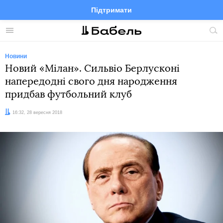
Підтримати
Facebook
Telegram
Twitter
Instagram
Меню
По
по
сай
Новини
Новий «Мілан». Сильвіо Берлусконі
напередодні свого дня народження
придбав футбольний клуб
Дата:
16:32, 28 вересня 2018