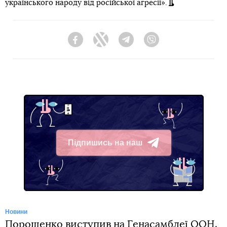
українського народу від російської агресії».
Facebook
Twitter
Telegram
Viber
Підпишись на наш
Telegram
Новини
Порошенко виступив на Генасамблеї ООН.