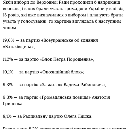
Якби вибори до Верховної Ради проходили б наприкінці
вересня, і в них брали участь громадяни України у віці від
18 років, які вже визначилися з вибором і планують брати
участь у голосуванні, то картина виглядала б наступним
чином:
19,6% — за партію «Всеукраїнське обʼєднання
«Батьківщина»;
11,2% — за партію «Блок Петра Порошенка»,
10,1% — за партію «Опозиційний блок»;
9,3% — за партію «За життя» Вадима Рабиновича;
9,3% — за партію «Громадянська позиція» Анатолія
Гриценка;
8,1% — за Радикальну партію Олега Ляшка.