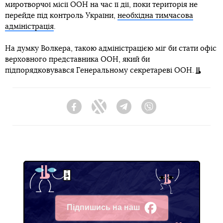
миротворчої місії ООН на час її дії, поки територія не
перейде під контроль України,
необхідна тимчасова
адміністрація
.
На думку Волкера, такою адміністрацією міг би стати офіс
верховного представника ООН, який би
підпорядковувався Генеральному секретареві ООН.
Facebook
Twitter
Telegram
Viber
Підпишись на наш
Facebook