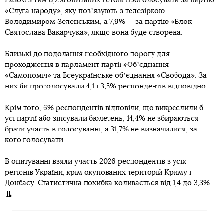
Разом з тим 8,2% опитаних готові проголосувати за партію
«Слуга народу», яку повʼязують з телезіркою
Володимиром Зеленським, а 7,9% — за партію «Блок
Святослава Вакарчука», якщо вона буде створена.
Близькі до подолання необхідного порогу для
проходження в парламент партії «Обʼєднання
«Самопоміч» та Всеукраїнське обʼєднання «Свобода». За
них би проголосували 4,1 і 3,5% респондентів відповідно.
Крім того, 6% респондентів відповіли, що викреслили б
усі партії або зіпсували бюлетень, 14,4% не збираються
брати участь в голосуванні, а 31,7% не визначилися, за
кого голосувати.
В опитуванні взяли участь 2026 респондентів з усіх
регіонів України, крім окупованих територій Криму і
Донбасу. Статистична похибка коливається від 1,4 до 3,3%.