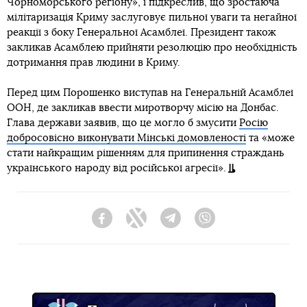
Чорноморського регіону», і підкреслив, що зростаюча
мілітаризація Криму заслуговує пильної уваги та негайної
реакції з боку Генеральної Асамблеї. Президент також
закликав Асамблею прийняти резолюцію про необхідність
дотримання прав людини в Криму.
Перед цим Порошенко виступав на Генеральній Асамблеї
ООН, де закликав ввести миротворчу місію на Донбас.
Глава держави заявив, що це могло б змусити
Росію
добросовісно виконувати Мінські домовленості
та «може
стати найкращим рішенням для припинення страждань
українського народу від російської агресії».
Facebook
Twitter
Telegram
Viber