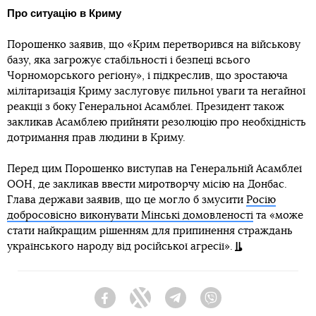
Про ситуацію в Криму
Порошенко заявив, що «Крим перетворився на військову
базу, яка загрожує стабільності і безпеці всього
Чорноморського регіону», і підкреслив, що зростаюча
мілітаризація Криму заслуговує пильної уваги та негайної
реакції з боку Генеральної Асамблеї. Президент також
закликав Асамблею прийняти резолюцію про необхідність
дотримання прав людини в Криму.
Перед цим Порошенко виступав на Генеральній Асамблеї
ООН, де закликав ввести миротворчу місію на Донбас.
Глава держави заявив, що це могло б змусити
Росію
добросовісно виконувати Мінські домовленості
та «може
стати найкращим рішенням для припинення страждань
українського народу від російської агресії».
Facebook
Twitter
Telegram
Viber