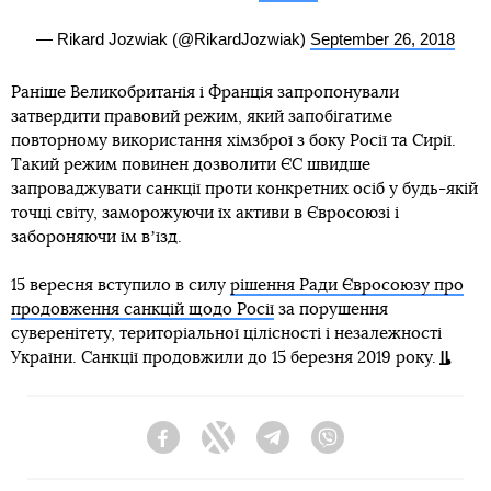
— Rikard Jozwiak (@RikardJozwiak)
September 26, 2018
Раніше Великобританія і Франція запропонували
затвердити правовий режим, який запобігатиме
повторному використання хімзброї з боку Росії та Сирії.
Такий режим повинен дозволити ЄС швидше
запроваджувати санкції проти конкретних осіб у будь-якій
точці світу, заморожуючи їх активи в Євросоюзі і
забороняючи їм вʼїзд.
15 вересня вступило в силу
рішення Ради Євросоюзу про
продовження санкцій щодо Росії
за порушення
суверенітету, територіальної цілісності і незалежності
України. Санкції продовжили до 15 березня 2019 року.
Facebook
Twitter
Telegram
Viber