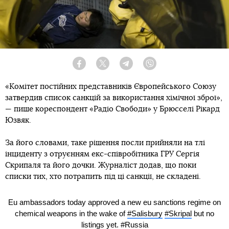
Facebook
Twitter
Telegram
Viber
«Комітет постійних представників Європейського Cоюзу
затвердив список санкцій за використання хімічної зброї»,
— пише кореспондент «Радіо Свободи» у Брюсселі Рікард
Юзвяк.
За його словами, таке рішення посли прийняли на тлі
інциденту з отруєнням екс-співробітника ГРУ Сергія
Скрипаля та його дочки. Журналіст додав, що поки
списки тих, хто потрапить під ці санкції, не складені.
Eu ambassadors today approved a new eu sanctions regime on
chemical weapons in the wake of
#Salisbury
#Skripal
but no
listings yet.
#Russia