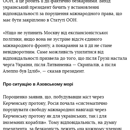
ООН, а це робить її дії фактично безкарними. Вихід
український президент бачить у встановленні
відповідальності за порушення міжнародного права, що
має бути закріплено в Статуті ООН.
«Ніщо не зупинить Москву від експансіоністської
політики, якщо вона не зустріне відсіч єдиного
міжнародного фронту, а покарання за її дії не стане
невідворотним. Саме можливість ухилитися від
відповідальності призвела до того, що після Грузії настала
черга України, після Литвиненка — Скрипалів, а після
Алеппо був Ідліб», — сказав президент.
Про ситуацію в Азовському морі
Порошенко заявив, що, побудувавши міст через
Керченську протоку, Росія почала «систематично
порушувати свободу міжнародної навігації через
Керченську протоку як для українських, так і для
іноземних кораблів». Тому відповідальність, на думку
президента, за безкарність лежить «на кожному членові