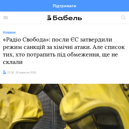
Підтримати
Facebook
Telegram
Twitter
Instagram
Меню
По
по
сай
Новини
«Радіо Свобода»: посли ЄС затвердили
режим санкцій за хімічні атаки. Але список
тих, хто потрапить під обмеження, ще не
склали
Дата:
15:30, 26 вересня 2018