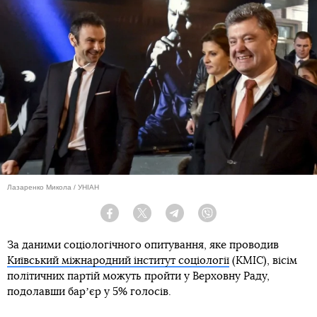
Лазаренко Микола / УНІАН
Facebook
Twitter
Telegram
Viber
За даними соціологічного опитування, яке проводив
Київський міжнародний інститут соціології
(КМІС), вісім
політичних партій можуть пройти у Верховну Раду,
подолавши барʼєр у 5% голосів.