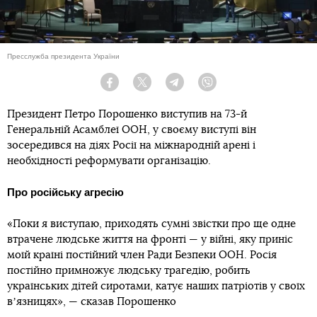
Пресслужба президента України
Facebook
Twitter
Telegram
Viber
Президент Петро Порошенко виступив на 73-й
Генеральній Асамблеї ООН, у своєму виступі він
зосередився на діях Росії на міжнародній арені і
необхідності реформувати організацію.
Про російську агресію
«Поки я виступаю, приходять сумні звістки про ще одне
втрачене людське життя на фронті — у війні, яку приніс
моїй країні постійний член Ради Безпеки ООН. Росія
постійно примножує людську трагедію, робить
українських дітей сиротами, катує наших патріотів у своїх
вʼязницях», — сказав Порошенко