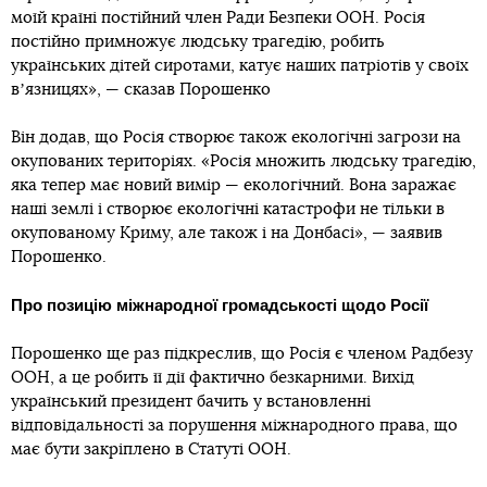
моїй країні постійний член Ради Безпеки ООН. Росія
постійно примножує людську трагедію, робить
українських дітей сиротами, катує наших патріотів у своїх
вʼязницях», — сказав Порошенко
Він додав, що Росія створює також екологічні загрози на
окупованих територіях. «Росія множить людську трагедію,
яка тепер має новий вимір — екологічний. Вона заражає
наші землі і створює екологічні катастрофи не тільки в
окупованому Криму, але також і на Донбасі», — заявив
Порошенко.
Про позицію міжнародної громадськості щодо Росії
Порошенко ще раз підкреслив, що Росія є членом Радбезу
ООН, а це робить її дії фактично безкарними. Вихід
український президент бачить у встановленні
відповідальності за порушення міжнародного права, що
має бути закріплено в Статуті ООН.