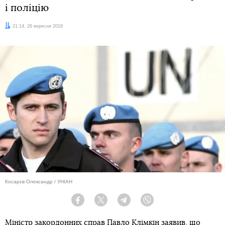
і поліцію
Дата:
21:14, 26 вересня 2018
Косарєв Олександр / УНІАН
Facebook
Twitter
Telegram
Viber
Міністр закордонних справ Павло Клімкін заявив, що