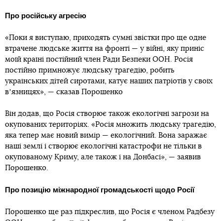
Про російську агресію
«Поки я виступаю, приходять сумні звістки про ще одне
втрачене людське життя на фронті — у війні, яку приніс
моїй країні постійний член Ради Безпеки ООН. Росія
постійно примножує людську трагедію, робить
українських дітей сиротами, катує наших патріотів у своїх
вʼязницях», — сказав Порошенко
Він додав, що Росія створює також екологічні загрози на
окупованих територіях. «Росія множить людську трагедію,
яка тепер має новий вимір — екологічний. Вона заражає
наші землі і створює екологічні катастрофи не тільки в
окупованому Криму, але також і на Донбасі», — заявив
Порошенко.
Про позицію міжнародної громадськості щодо Росії
Порошенко ще раз підкреслив, що Росія є членом Радбезу