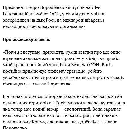
Президент Петро Порошенко виступив на 73-й
Генеральній Асамблеї ООН, у своєму виступі він
зосередився на діях Росії на міжнародній арені і
необхідності реформувати організацію.
Про російську агресію
«Поки я виступаю, приходять сумні звістки про ще одне
втрачене людське життя на фронті — у війні, яку приніс
моїй країні постійний член Ради Безпеки ООН. Росія
постійно примножує людську трагедію, робить
українських дітей сиротами, катує наших патріотів у своїх
вʼязницях», — сказав Порошенко
Він додав, що Росія створює також екологічні загрози на
окупованих територіях. «Росія множить людську трагедію,
яка тепер має новий вимір — екологічний. Вона заражає
наші землі і створює екологічні катастрофи не тільки в
окупованому Криму, але також і на Донбасі», — заявив
Порошенко.