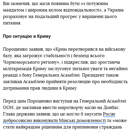
Він зазначив, що місія повинна бути «з потужним
мандатом і широким колом відповідальності», а Україна
розраховує на подальший прогрес у вирішенні цього
питання.
Про ситуацію в Криму
Порошенко заявив, що «Крим перетворився на військову
базу, яка загрожує стабільності і безпеці всього
Чорноморського регіону», і підкреслив, що зростаюча
мілітаризація Криму заслуговує пильної уваги та негайної
реакції з боку Генеральної Асамблеї. Президент також
закликав Асамблею прийняти резолюцію про необхідність
дотримання прав людини в Криму.
Перед цим Порошенко виступав на Генеральній Асамблеї
ООН, де закликав ввести миротворчу місію на Донбас.
Глава держави заявив, що це могло б змусити
Росію
добросовісно виконувати Мінські домовленості
та «може
стати найкращим рішенням для припинення страждань