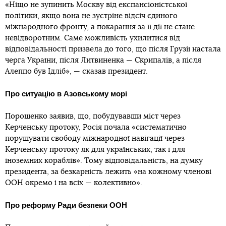
«Ніщо не зупинить Москву від експансіоністської
політики, якщо вона не зустріне відсіч єдиного
міжнародного фронту, а покарання за її дії не стане
невідворотним. Саме можливість ухилитися від
відповідальності призвела до того, що після Грузії настала
черга України, після Литвиненка — Скрипалів, а після
Алеппо був Ідліб», — сказав президент.
Про ситуацію в Азовському морі
Порошенко заявив, що, побудувавши міст через
Керченську протоку, Росія почала «систематично
порушувати свободу міжнародної навігації через
Керченську протоку як для українських, так і для
іноземних кораблів». Тому відповідальність, на думку
президента, за безкарність лежить «на кожному членові
ООН окремо і на всіх — колективно».
Про реформу Ради безпеки ООН