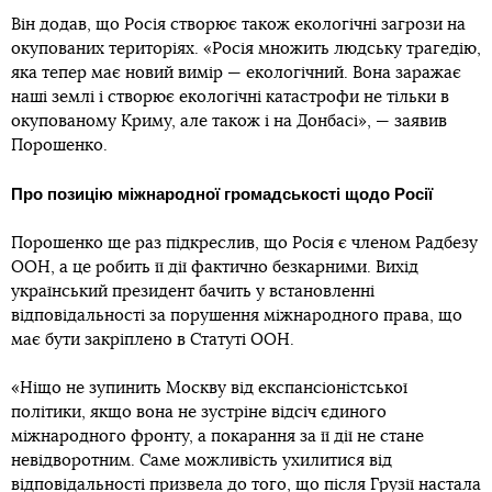
Він додав, що Росія створює також екологічні загрози на
окупованих територіях. «Росія множить людську трагедію,
яка тепер має новий вимір — екологічний. Вона заражає
наші землі і створює екологічні катастрофи не тільки в
окупованому Криму, але також і на Донбасі», — заявив
Порошенко.
Про позицію міжнародної громадськості щодо Росії
Порошенко ще раз підкреслив, що Росія є членом Радбезу
ООН, а це робить її дії фактично безкарними. Вихід
український президент бачить у встановленні
відповідальності за порушення міжнародного права, що
має бути закріплено в Статуті ООН.
«Ніщо не зупинить Москву від експансіоністської
політики, якщо вона не зустріне відсіч єдиного
міжнародного фронту, а покарання за її дії не стане
невідворотним. Саме можливість ухилитися від
відповідальності призвела до того, що після Грузії настала