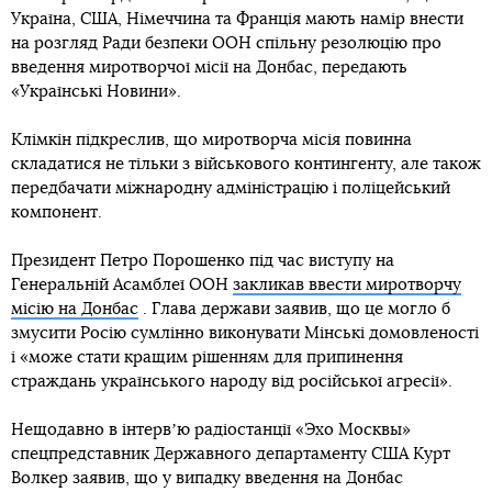
Україна, США, Німеччина та Франція мають намір внести
на розгляд Ради безпеки ООН спільну резолюцію про
введення миротворчої місії на Донбас, передають
«Українські Новини».
Клімкін підкреслив, що миротворча місія повинна
складатися не тільки з військового контингенту, але також
передбачати міжнародну адміністрацію і поліцейський
компонент.
Президент Петро Порошенко під час виступу на
Генеральній Асамблеї ООН
закликав ввести миротворчу
місію на Донбас
. Глава держави заявив, що це могло б
змусити Росію сумлінно виконувати Мінські домовленості
і «може стати кращим рішенням для припинення
страждань українського народу від російської агресії».
Нещодавно в інтервʼю радіостанції «Эхо Москвы»
спецпредставник Державного департаменту США Курт
Волкер заявив, що у випадку введення на Донбас