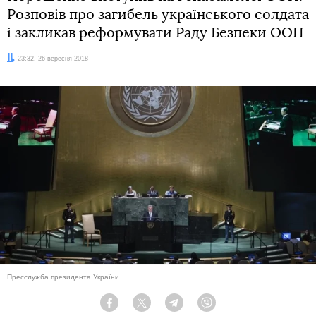
Розповів про загибель українського солдата
і закликав реформувати Раду Безпеки ООН
Дата:
23:32, 26 вересня 2018
Пресслужба президента України
Facebook
Twitter
Telegram
Viber