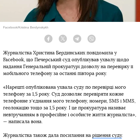
Facebook/Kristina Berdynskykh
Facebook
Twitter
Telegram
Viber
Журналістка Христина Бердинських повідомила у
Facebook, що Печерський суд опублікував ухвалу щодо
надання Генеральній прокуратурі дозволу на перевірку її
мобільного телефону за останні півтора року.
«Нарешті опублікована ухвала суду по перевірці мого
телефону за 1,5 року. Суд дозволяє перевіряти кожне
телефонне зʼєднання мого телефону, номери, SMS i MMS,
геолокацію тощо за 1,5 року. І це прокуратура називає
невтручанням в професійне і особисте життя журналіста»,
— написала вона.
Журналістка також дала посилання на
рішення суду
.