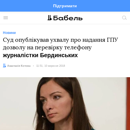
Підтримати
Facebook
Telegram
Twitter
Instagram
Меню
По
по
сай
Новини
Суд опублікував ухвалу про надання ГПУ
дозволу на перевірку телефону
журналістки Бердинських
Автор:
Анастасія Котова
Дата:
11:51, 10 вересня 2018