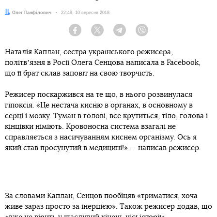
Автор:
Олег Панфілович
Дата:
22:49, 10 вересня 2018
Facebook
Twitter
Telegram
Viber
Наталія Каплан, сестра українського режисера,
політвʼязня в Росії Олега Сенцова написала в Facebook,
що її брат склав заповіт на свою творчість.
Режисер поскаржився на те що, в нього розвинулася
гіпоксія. «Це нестача кисню в органах, в основному в
серці і мозку. Туман в голові, все крутиться, тіло, голова і
кінцівки німіють. Кровоносна система взагалі не
справляється з насичуванням киснем організму. Ось я
який став просунутий в медицині!» — написав режисер.
За словами Каплан, Сенцов пообіцяв «триматися, хоча
живе зараз просто за інерцією». Також режисер додав, що