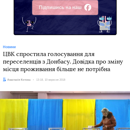
Підпишись на наш
Facebook
Новини
ЦВК спростила голосування для
переселенців з Донбасу. Довідка про зміну
місця проживання більше не потрібна
Автор:
Анастасія Котова
Дата:
13:18, 10 вересня 2018