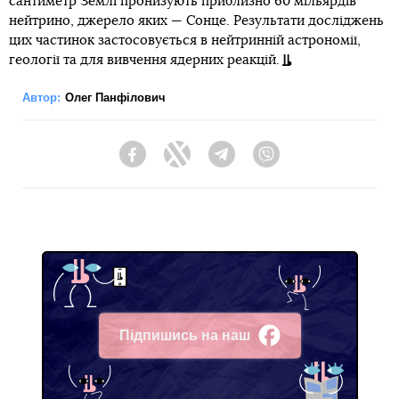
сантиметр Землі пронизують приблизно 60 мільярдів
нейтрино, джерело яких — Сонце. Результати досліджень
цих частинок застосовується в нейтринній астрономії,
геології та для вивчення ядерних реакцій.
Автор:
Олег Панфілович
Facebook
Twitter
Telegram
Viber
Підпишись на наш
Facebook