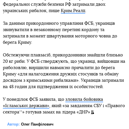
Федеральної служби безпеки РФ затримали двох
українських рибалок, пише
Крим.Реалії
.
За даними прикордонного управління ФСБ, українців
звинуватили в незаконному перетині кордону та
затримали в момент швартування моторного човна до
берега Криму.
Обстежуючи плавзасіб, прикордонники знайшли близько
20 кг риби. У ФСБ стверджують, що українці, вийшовши на
риболовлю, вирішили навмисно причалити до берега
Криму «для налагодження дружніх стосунків та обміну
досвідом з кримськими рибалками». Українців затримали
на 48 годин для підтвердження їх особистостей.
У понеділок ФСБ заявила, що
зловила бойовика
«Ісламської держави»
, який «за завданням СБУ і «Правого
сектораʼʼ» готував замах на лідера «ДНР»
Автор:
Олег Панфілович