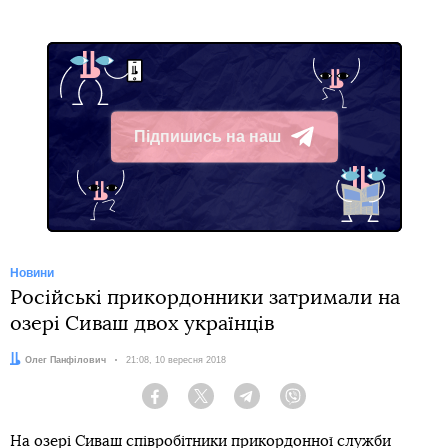
Підпишись на наш
Telegram
Новини
Російські прикордонники затримали на
озері Сиваш двох українців
Автор:
Олег Панфілович
Дата:
21:08, 10 вересня 2018
Facebook
Twitter
Telegram
Viber
На озері Сиваш співробітники прикордонної служби