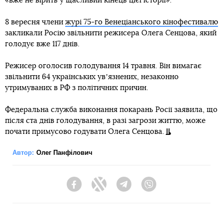
«вже не вірить у щасливий кінець цієї історії».
8 вересня члени
журі 75-го Венеціанського кінофестивалю
закликали Росію звільнити режисера Олега Сенцова, який
голодує вже 117 днів.
Режисер оголосив голодування 14 травня. Він вимагає
звільнити 64 українських увʼязнених, незаконно
утримуваних в РФ з політичних причин.
Федеральна служба виконання покарань Росії заявила, що
після ста днів голодування, в разі загрози життю, може
почати примусово годувати Олега Сенцова.
Автор:
Олег Панфілович
Facebook
Twitter
Telegram
Viber