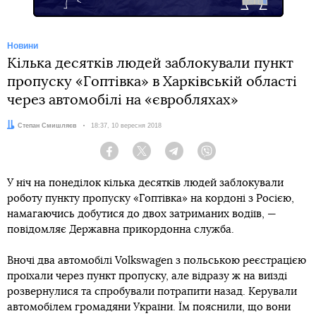
Новини
Кілька десятків людей заблокували пункт
пропуску «Гоптівка» в Харківській області
через автомобілі на «євробляхах»
Автор:
Степан Смишляєв
Дата:
18:37, 10 вересня 2018
Facebook
Twitter
Telegram
Viber
У ніч на понеділок кілька десятків людей заблокували
роботу пункту пропуску «Гоптівка» на кордоні з Росією,
намагаючись добутися до двох затриманих водіїв, —
повідомляє Державна прикордонна служба.
Вночі два автомобілі Volkswagen з польською реєстрацією
проїхали через пункт пропуску, але відразу ж на виїзді
розвернулися та спробували потрапити назад. Керували
автомобілем громадяни України. Їм пояснили, що вони