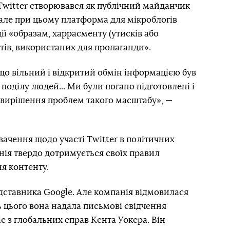
 Twitter створювався як публічний майданчик
але при цьому платформа для мікроблогів
ії «образам, харрасменту (утисків або
ботів, використаних для пропаганди».
о вільний і відкритий обмін інформацією був
 поділу людей... Ми були погано підготовлені і
 вирішення проблем такого масштабу», —
вачення щодо участі Twitter в політичних
анія твердо дотримується своїх правил
я контенту.
дставника Google. Але компанія відмовилася
ть цього вона надала письмові свідчення
e з глобальних справ Кента Уокера. Він