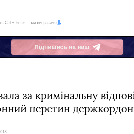
іть
Ctrl
+
Enter
— ми виправимо
Підпишись на наш
Telegram
ала за кримінальну відпов
конний перетин держкордон
2018