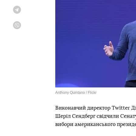
Telegram
Viber
Anthony Quintano / Flickr
Виконавчий директор Twitter Д
Шеріл Сендберг свідчили Сенату
вибори американського президен