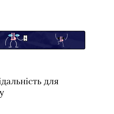
ідальність для
у