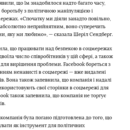
вили, що їм знадобилося надто багато часу,
 боротьбу з політичною маніпуляцією і
режах. «Спочатку ми діяли занадто повільно,
ло абсолютно неприйнятним, воно суперечить
їни, яку ми любимо», — сказала Шеріл Сендберг.
ила, що працювати над безпекою в соцмережах
воїла число співробітників у цій сфері, а також
для вирішення проблеми. Facebook бореться з
ням ненависті в соцмережі — вже видалені
сів. Вона також запевнила, що компанія і надалі
використовують свої сторінки в соцмережі для
ook також запевнила, що компанія не торгує
ів.
компанія була погано підготовлена до того, що
вати як інструмент для політичних