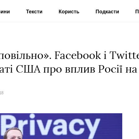
вини
Тексти
Користь
Подкасти
П
повільно». Facebook і Twitt
аті США про вплив Росії н
18