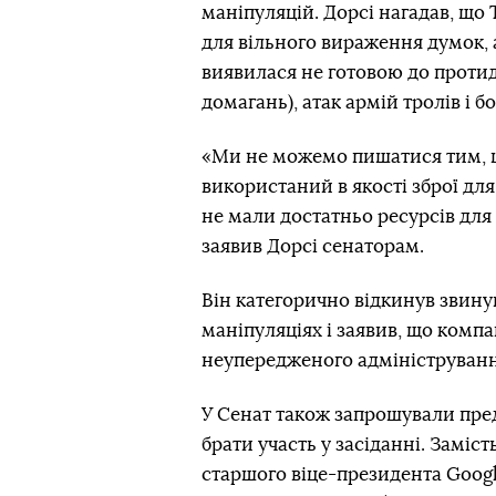
маніпуляцій. Дорсі нагадав, що
для вільного вираження думок, 
виявилася не готовою до протид
домагань), атак армій тролів і 
«Ми не можемо пишатися тим, щ
використаний в якості зброї для
не мали достатньо ресурсів для
заявив Дорсі сенаторам.
Він категорично відкинув звину
маніпуляціях і заявив, що комп
неупередженого адмініструванн
У Сенат також запрошували пре
брати участь у засіданні. Заміс
старшого віце-президента Googl