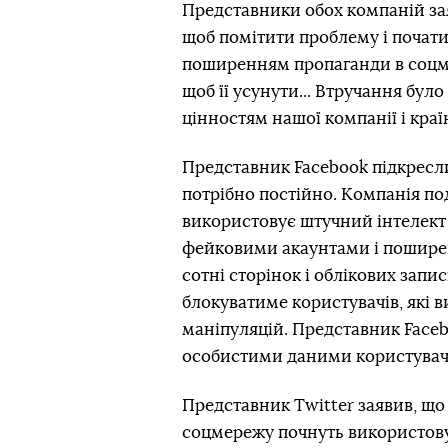
Представники обох компаній зая
щоб помітити проблему і почати
поширенням пропаганди в соцме
щоб її усунути... Втручання бу
цінностям нашої компанії і кра
Представник Facebook підкресл
потрібно постійно. Компанія под
використовує штучний інтелект 
фейковими акаунтами і поширен
сотні сторінок і облікових запи
блокуватиме користувачів, які 
маніпуляцій. Представник Faceb
особистими даними користувач
Представник Twitter заявив, що 
соцмережу почнуть використову