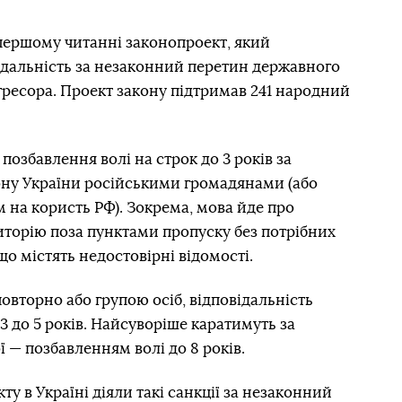
першому читанні законопроект, який
ідальність за незаконний перетин державного
ресора. Проект закону підтримав 241 народний
озбавлення волі на строк до 3 років за
ну України російськими громадянами (або
на користь РФ). Зокрема, мова йде про
иторію поза пунктами пропуску без потрібних
о містять недостовірні відомості.
вторно або групою осіб, відповідальність
 3 до 5 років. Найсуворіше каратимуть за
 — позбавленням волі до 8 років.
у в Україні діяли такі санкції за незаконний