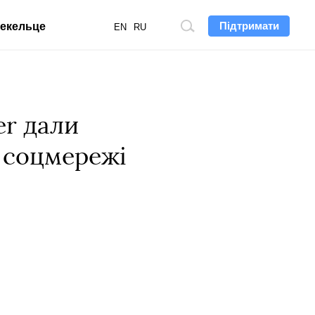
Підтримати
екельце
Пошук
EN
RU
по
сайту
er дали
а соцмережі