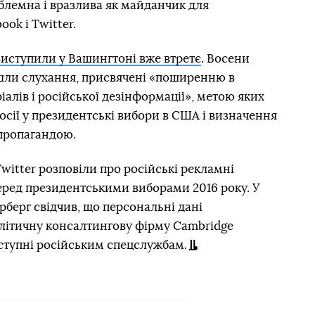
блемна і вразлива як майданчик для
ok і Twitter.
виступили у Вашингтоні вже втретє
. Восени
шли слухання, присвячені «поширенню в
іалів і російської дезінформації», метою яких
осії у президентські вибори в США і визначення
 пропагандою.
Twitter розповіли про російські рекламні
еред президентськими виборами 2016 року. У
рберг свідчив, що персональні дані
олітичну консалтингову фірму Cambridge
доступні російським спецслужбам.