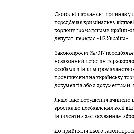
Сьогодні парламент прийняв у 
передбачає кримінальну відпов
кордону громадянами країни-аг
депутат, передає «112 Україна».
Законопроект №7017 передбачає п
незаконний перетин держкордо
особами з іншим громадянством 
проникнення на українську тер
документів або з документами, щ
Якщо таке порушення вчинено по
зростає до позбавлення волі від
інциденти з застосуванням зброї
До прийняття цього законопроект