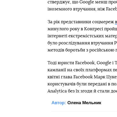
стверджує, що Google менш про
іноземного втручання, ніж Facebo
За рік представники соцмереж
минулого року в Конгресі прой
інтернеті екстремістських матер
було розслідування втручання Р
методів боротьби з російською
Тоді юристи Facebook, Google і 
кампанії на своїх платформах п
квітні глава Facebook Марк Цуке
користувачів були передані в п
Analytica без їх згоди й стали 
Автор:
Олена Мельник