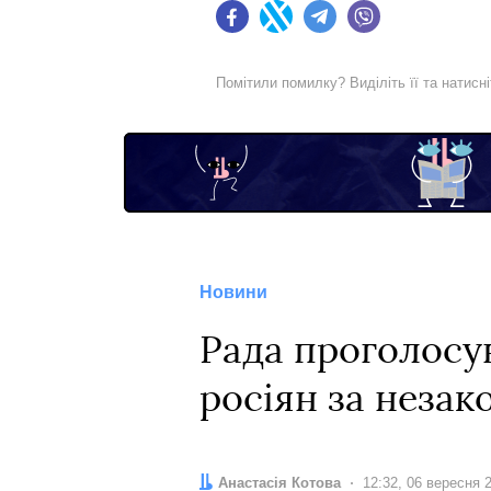
Facebook
Twitter
Telegram
Viber
Помітили помилку? Виділіть її та натисн
Новини
Рада проголосув
росіян за неза
Автор:
Анастасія Котова
Дата:
12:32, 06 вересня 