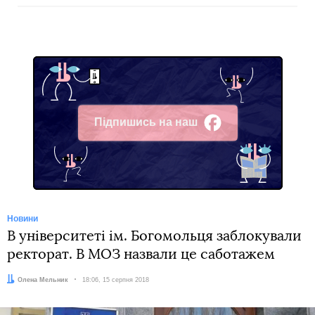
Підпишись на наш
Facebook
Новини
В університеті ім. Богомольця заблокували
ректорат. В МОЗ назвали це саботажем
Автор:
Олена Мельник
Дата:
18:06, 15 серпня 2018