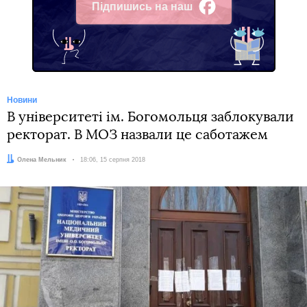
Підпишись на наш
Facebook
Новини
В університеті ім. Богомольця заблокували
ректорат. В МОЗ назвали це саботажем
Автор:
Олена Мельник
Дата:
18:06, 15 серпня 2018