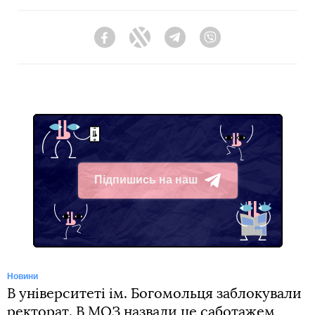
Facebook
Twitter
Telegram
Viber
Підпишись на наш
Telegram
Новини
В університеті ім. Богомольця заблокували
ректорат. В МОЗ назвали це саботажем