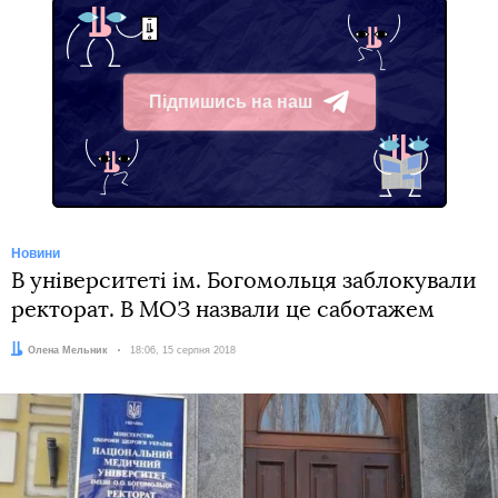
Підпишись на наш
Telegram
Новини
В університеті ім. Богомольця заблокували
ректорат. В МОЗ назвали це саботажем
Автор:
Олена Мельник
Дата:
18:06, 15 серпня 2018