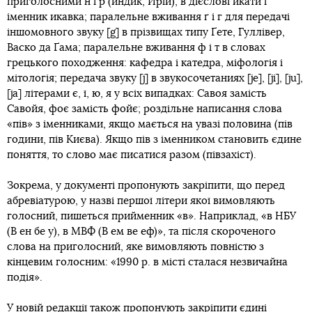
приголосними н і р (индик, Ирій), в дієслові икати і
іменник икавка; паралельне вживання ґ і г для передачі
іншомовного звуку [g] в прізвищах типу Ґете, Гуллівер,
Васко да Ґама; паралельне вживання ф і т в словах
грецького походження: кафедра і катедра, міфологія і
мітологія; передача звуку [j] в звукосочетаниях [je], [ji], [ju],
[ja] літерами є, ї, ю, я у всіх випадках: Савоя замість
Савойя, фоє замість фойє; роздільне написання слова
«пів» з іменниками, якщо мається на увазі половина (пів
години, пів Києва). Якщо пів з іменником становить єдине
поняття, то слово має писатися разом (півзахіст).
Зокрема, у документі пропонують закріпити, що перед
абревіатурою, у назві першої літери якої вимовляють
голосний, пишеться прийменник «в». Наприклад, «в НБУ
(В ен бе у), в МВФ (В ем ве еф)», та після скороченого
слова на приголосний, яке вимовляють повністю з
кінцевим голосним: «1990 р. в місті сталася незвичайна
подія».
У новій редакції також пропонують закріпити єдині