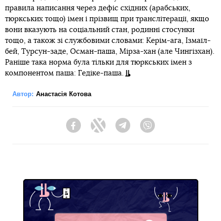
правила написання через дефіс східних (арабських,
тюркських тощо) імен і прізвищ при транслітерації, якщо
вони вказують на соціальний стан, родинні стосунки
тощо, а також зі службовими словами: Керім-ага, Ізмаїл-
бей, Турсун-заде, Осман-паша, Мірза-хан (але Чингізхан).
Раніше така норма була тільки для тюркських імен з
компонентом паша: Гедіке-паша.
Автор:
Анастасія Котова
Facebook
Twitter
Telegram
Viber