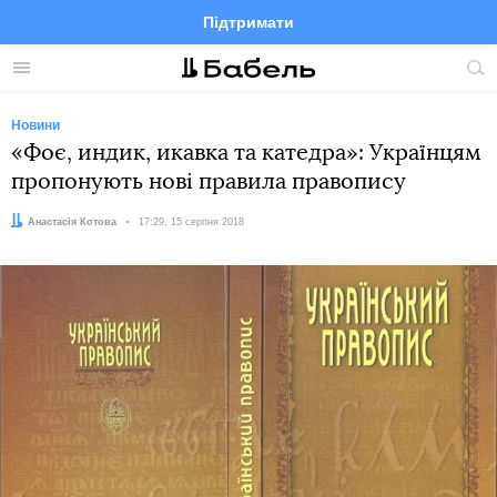
Підтримати
Facebook
Telegram
Twitter
Instagram
Меню
По
по
сай
Новини
«Фоє, индик, икавка та катедра»: Українцям
пропонують нові правила правопису
Автор:
Анастасія Котова
Дата:
17:29, 15 серпня 2018