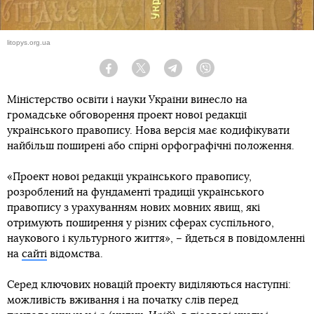
litopys.org.ua
Facebook
Twitter
Telegram
Viber
Міністерство освіти і науки України винесло на
громадське обговорення проект нової редакції
українського правопису. Нова версія має кодифікувати
найбільш поширені або спірні орфографічні положення.
«Проект нової редакції українського правопису,
розроблений на фундаменті традиції українського
правопису з урахуванням нових мовних явищ, які
отримують поширення у різних сферах суспільного,
наукового і культурного життя», – йдеться в повідомленні
на
сайті
відомства.
Серед ключових новацій проекту виділяються наступні:
можливість вживання і на початку слів перед