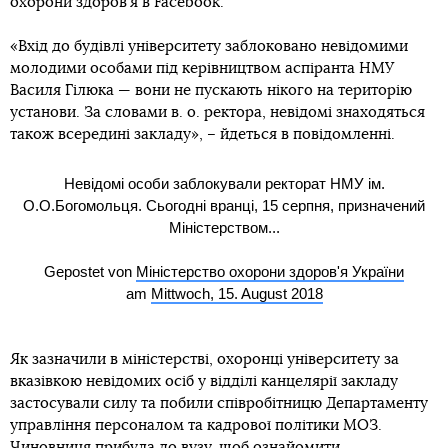
охорони здоров’я в Facebook.
«Вхід до будівлі університету заблоковано невідомими
молодими особами під керівництвом аспіранта НМУ
Василя Гілюка — вони не пускають нікого на територію
установи. За словами в. о. ректора, невідомі знаходяться
також всередині закладу», – йдеться в повідомленні.
Невідомі особи заблокували ректорат НМУ ім.
О.О.Богомольця. Сьогодні вранці, 15 серпня, призначений
Міністерством...
Gepostet von
Міністерство охорони здоров'я України
am
Mittwoch, 15. August 2018
Як зазначили в міністерстві, охоронці університету за
вказівкою невідомих осіб у відділі канцелярії закладу
застосували силу та побили співробітницю Департаменту
управління персоналом та кадрової політики МОЗ.
Чиновниця прибула до вузу, щоб ознайомити