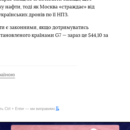
 нафти, тоді як Москва «страждає» від
країнських дронів по її НПЗ.
ти є законними, якщо дотримуватись
становленого країнами G7 — зараз це $44,10 за
країною
іть
Ctrl
+
Enter
— ми виправимо