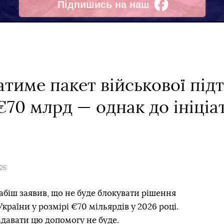
Підпишись на наш
Facebook
ватиме пакет військової пі
€70 млрд — однак до ініціа
026
абіш заявив, що не буде блокувати рішення
раїни у розмірі €70 мільярдів у 2026 році.
адавати цю допомогу не буде.