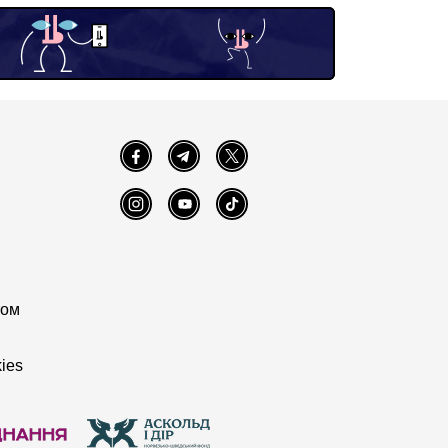
Facebook
Telegram
Twitter
Instagram
YouTube
TikTok
том
ies