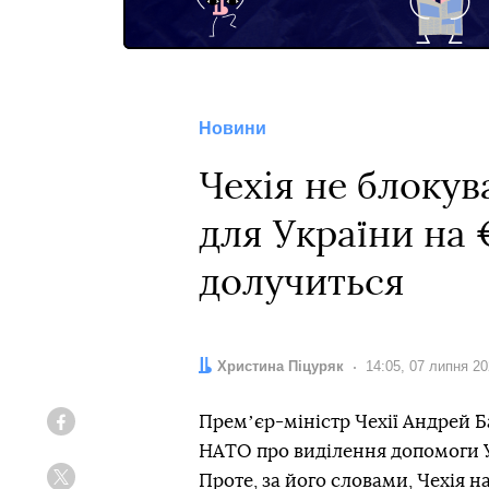
Новини
Чехія не блоку
для України на 
долучиться
Автор:
Христина Піцуряк
Дата:
14:05, 07 липня 2
Премʼєр-міністр Чехії Андрей Б
Facebook
НАТО про виділення допомоги Ук
Проте, за його словами, Чехія н
Twitter