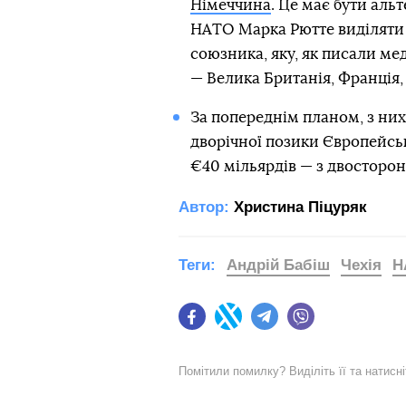
Німеччина
. Це має бути аль
НАТО Марка Рютте виділяти 
союзника, яку, як писали ме
— Велика Британія, Франція, І
За попереднім планом, з них
дворічної позики Європейсь
€40 мільярдів — з двосторон
Автор:
Христина Піцуряк
Теги:
Андрій Бабіш
Чехія
Н
Facebook
Twitter
Telegram
Viber
Помітили помилку? Виділіть її та натисн