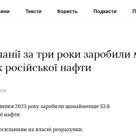
вини
Тексти
Користь
Подкасти
П
панії за три роки заробили
 російської нафти
2026
 липня 2023 року заробили щонайменше $3,8
ї нафти.
 посиланням на власні розрахунки.