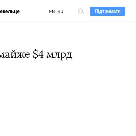
Підтримати
екельце
Пошук
EN
RU
по
сайту
 майже $4 млрд