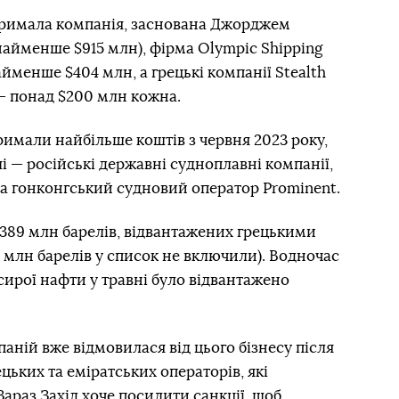
тримала компанія, заснована Джорджем
айменше $915 млн), фірма Olympic Shipping
менше $404 млн, а грецькі компанії Stealth
 — понад $200 млн кожна.
римали найбільше коштів з червня 2023 року,
ші — російські державні судноплавні компанії,
 та гонконгський судновий оператор Prominent.
389 млн барелів, відвантажених грецькими
млн барелів у список не включили). Водночас
сирої нафти у травні було відвантажено
аній вже відмовилася від цього бізнесу після
цьких та еміратських операторів, які
араз Захід хоче посилити санкції, щоб