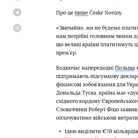
Про це
пише
České Noviny.
Telegram
«Звичайно, ми не будемо платити
Viber
нам потрібні головним чином 
що великі країни платитимуть ці
прем’єр.
Водночас напередодні
Польща
підтримають підсумкову деклар
фінансові зобов’язання для Укр
Дональда Туска, країна має «ду
східного кордону Європейського
Словаччини Роберт Фіцо заявив,
оплачуватиме військові витрати
Ідею виділити €70 мільярді