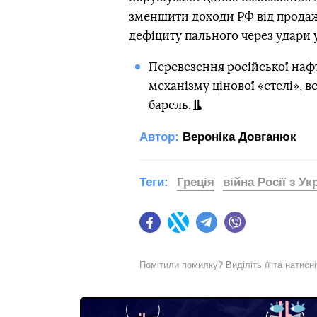
зменшити доходи РФ від продажу
дефіциту пального через удари у
Перевезення російської наф
механізму цінової «стелі», в
барель.
Автор:
Вероніка Довганюк
Теги:
Греція
війна Росії з У
Facebook
Twitter
Telegram
Viber
Помітили помилку? Виділіть її та натисн