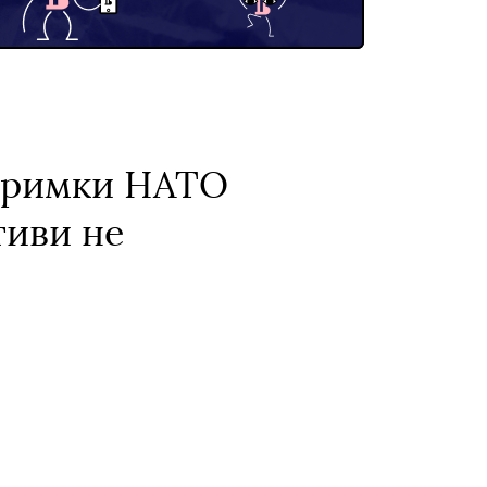
дтримки НАТО
тиви не