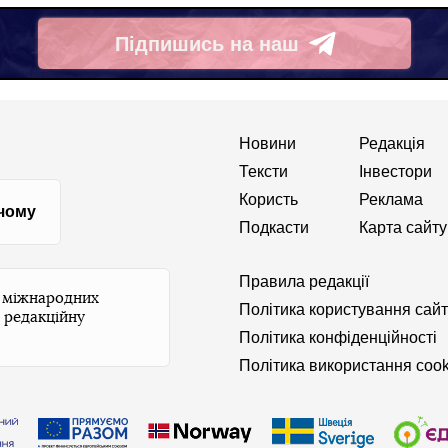
Підпишись на наш
Telegram
Новини
Редакція
Тексти
Інвестори
Користь
Реклама
 чому
Подкасти
Карта сайту
Правила редакції
и міжнародних
Політика користування сай
 редакційну
Політика конфіденційності
Політика використання cook