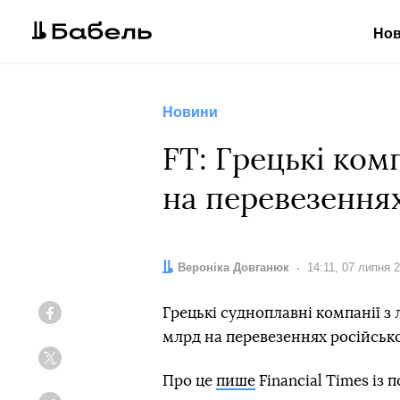
Но
Новини
FT: Грецькі ком
на перевезеннях
Автор:
Вероніка Довганюк
Дата:
14:11, 07 липня 
Грецькі судноплавні компанії з
Facebook
млрд на перевезеннях російсько
Twitter
Про це
пише
Financial Times із