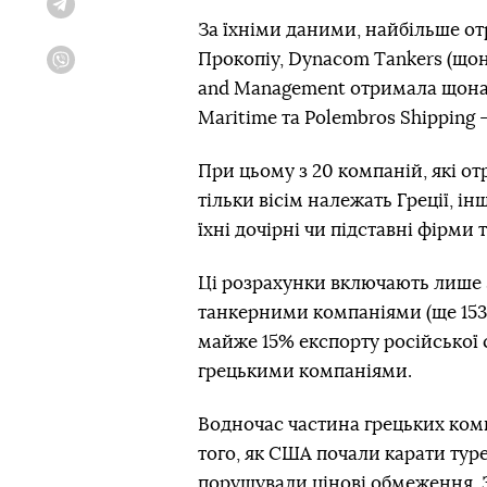
Telegram
За їхніми даними, найбільше о
Прокопіу, Dynacom Tankers (щон
Viber
and Management отримала щонай
Maritime та Polembros Shipping
При цьому з 20 компаній, які от
тільки вісім належать Греції, ін
їхні дочірні чи підставні фірми
Ці розрахунки включають лише 
танкерними компаніями (ще 153 
майже 15% експорту російської 
грецькими компаніями.
Водночас частина грецьких комп
того, як США почали карати туре
порушували цінові обмеження. З