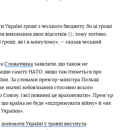
 Україні гроші з чеського бюджету, бо ці гроші
для виконання
двох відсотків
, тому логічно,
Довідка
 гроші, як і в минулому», — сказав чеський
та
Словаччина
заявляли, що також не
ацію саміту НАТО, якщо там ітиметься про
аїни. За словами прем’єр-міністра Польщі
же значні зобов’язання стосовно всього
 Союзу, і всі повинні це враховувати». Премʼєр
 що країна не буде «підтримувати війну» й «не
 України».
в
допомоги Україні у травні висунула