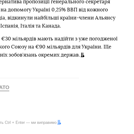
тернатива пропозиції генерального секретаря
на допомогу Україні 0,25% ВВП від кожного
діа, відкинули найбільші країни-члени Альянсу
спанія, Італія та Канада.
 €30 мільярдів мають надійти з уже погодженої
кого Союзу на €90 мільярдів для України. Ще
ніх зобов’язань окремих держав.
АТО
іть
Ctrl
+
Enter
— ми виправимо