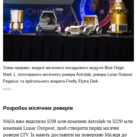
Зліва направо: моделі місячного посадкового модуля Blue Origin
Mark 1, пілотованого місячного ровера Astrolab, ровера Lunar Outpost
Pegasus та орбітального апарата Firefly Elytra Dark.
NASA
Розробка місячних роверів
NASA вже виділило $219 млн компанії Astrolab та $220 млн
компанії Lunar Outpost, щоб створити перші місячні
ровери LTV. Їх мають доставити на поверхню Місяця до