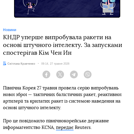
Новини
КНДР уперше випробувала ракети на
основі штучного інтелекту. За запусками
спостерігав Кім Чен Ин
Автор:
Світлана Кравченко
Дата:
09:14, 27 травня 2026
Facebook
Twitter
Telegram
Viber
Північна Корея 27 травня провела серію випробувань
нової зброї — тактичних балістичних ракет, реактивної
артилерії та крилатих ракет із системою наведення на
основі штучного інтелекту.
Про це повідомило північнокорейське державне
інформагентство KCNA,
передає
Reuters.