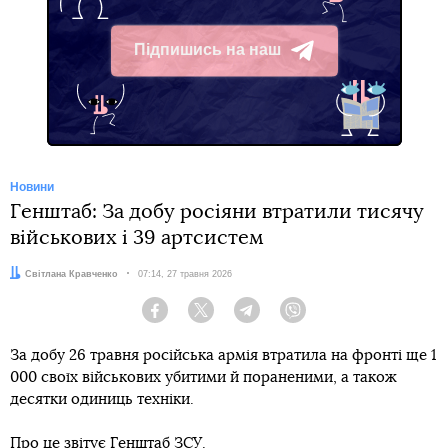
Підпишись на наш
Telegram
Новини
Генштаб: За добу росіяни втратили тисячу
військових і 39 артсистем
Автор:
Світлана Кравченко
Дата:
07:14, 27 травня 2026
Facebook
Twitter
Telegram
Viber
За добу 26 травня російська армія втратила на фронті ще 1
000 своїх військових убитими й пораненими, а також
десятки одиниць техніки.
Про це
звітує
Генштаб ЗСУ.