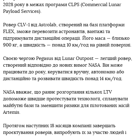
2028 року в межах програми CLPS (Commercial Lunar
Payload Services).
Ровер CLV-1 від Astrolab, створений на базі платформи
FLEX, зможе перевозити астронавтів, вантажі та
підтримувати дистанційні операції. Його маса — близько
900 кг, а швидкість — понад 10 км/год на рівній поверхні.
Своєю чергою Pegasus від Lunar Outpost — легший ровер,
створений відповідно до нових вимог NASA. Він може
працювати до року, керуватися вручну, автономно або
дистанційно та розвивати швидкість понад 14 км/год.
NASA вважає, що раннє розгортання кількох LTV
допоможе швидше протестувати технології, спланувати
майбутні бази та зменшити ризики для пілотованих місій
Artemis.
Протягом наступних 18 місяців компанії завершать
проєктування роверів, випробують їх за участю людей і