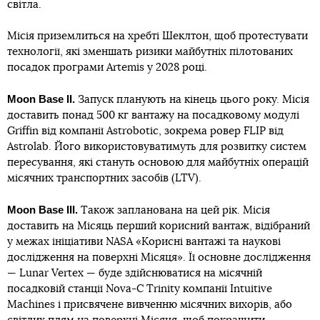
світла.
Місія приземлиться на хребті Шеклтон, щоб протестувати
технології, які зменшать ризики майбутніх пілотованих
посадок програми Artemis у 2028 році.
Moon Base II.
Запуск планують на кінець цього року. Місія
доставить понад 500 кг вантажу на посадковому модулі
Griffin від компанії Astrobotic, зокрема ровер FLIP від
Astrolab. Його використовуватимуть для розвитку систем
пересування, які стануть основою для майбутніх операцій
місячних транспортних засобів (LTV).
Moon Base III.
Також запланована на цей рік. Місія
доставить на Місяць перший корисний вантаж, відібраний
у межах ініціативи NASA «Корисні вантажі та наукові
дослідження на поверхні Місяця». Її основне дослідження
— Lunar Vertex — буде здійснюватися на місячній
посадковій станції Nova-C Trinity компанії Intuitive
Machines і присвячене вивченню місячних вихорів, або