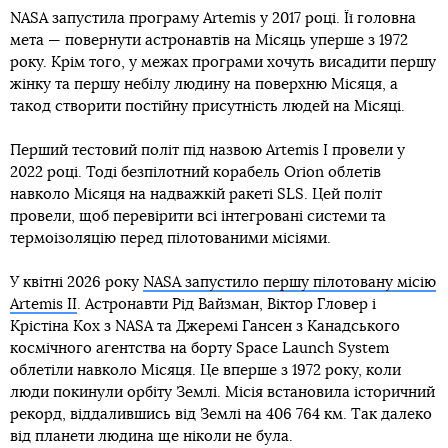
NASA запустила програму Artemis у 2017 році. Її головна
мета — повернути астронавтів на Місяць уперше з 1972
року. Крім того, у межах програми хочуть висадити першу
жінку та першу небілу людину на поверхню Місяця, а
такод створити постійну присутність людей на Місяці.
Перший тестовий політ під назвою Artemis I провели у
2022 році. Тоді безпілотний корабель Orion облетів
навколо Місяця на надважкій ракеті SLS. Цей політ
провели, щоб перевірити всі інтегровані системи та
термоізоляцію перед пілотованими місіями.
У квітні 2026 року
NASA запустило першу пілотовану місію
Artemis II
. Астронавти Рід Вайзман, Віктор Гловер і
Крістіна Кох з NASA та Джеремі Гансен з Канадського
космічного агентства на борту Space Launch System
облетіли навколо Місяця. Це вперше з 1972 року, коли
люди покинули орбіту Землі. Місія встановила історичний
рекорд, віддалившись від Землі на 406 764 км. Так далеко
від планети людина ще ніколи не була.