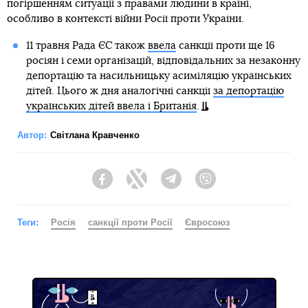
погіршенням ситуації з правами людини в країні,
особливо в контексті війни Росії проти України.
11 травня Рада ЄС також
ввела
санкції проти ще 16
росіян і семи організацій, відповідальних за незаконну
депортацію та насильницьку асиміляцію українських
дітей. Цього ж дня аналогічні санкції
за депортацію
українських дітей ввела і Британія
.
Автор:
Світлана Кравченко
Facebook
Twitter
Telegram
Viber
Теги:
Росія
санкції проти Росії
Євросоюз