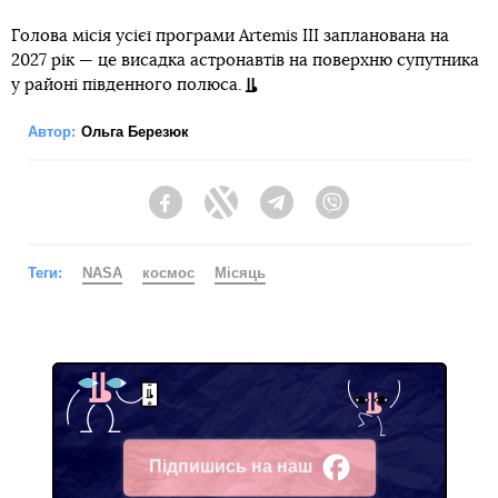
Голова місія усієї програми Artemis III запланована на
2027 рік — це висадка астронавтів на поверхню супутника
у районі південного полюса.
Автор:
Ольга Березюк
Facebook
Twitter
Telegram
Viber
Теги:
NASA
космос
Місяць
Підпишись на наш
Facebook