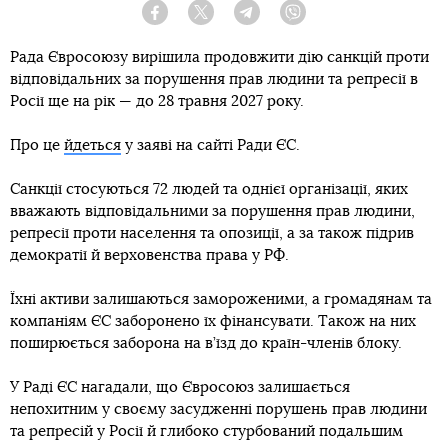
Facebook
Twitter
Telegram
Viber
Рада Євросоюзу вирішила продовжити дію санкцій проти
відповідальних за порушення прав людини та репресії в
Росії ще на рік — до 28 травня 2027 року.
Про це
йдеться
у заяві на сайті Ради ЄС.
Санкції стосуються 72 людей та однієї організації, яких
вважають відповідальними за порушення прав людини,
репресії проти населення та опозиції, а за також підрив
демократії й верховенства права у РФ.
Їхні активи залишаються замороженими, а громадянам та
компаніям ЄС заборонено їх фінансувати. Також на них
поширюється заборона на в’їзд до країн-членів блоку.
У Раді ЄС нагадали, що Євросоюз залишається
непохитним у своєму засудженні порушень прав людини
та репресій у Росії й глибоко стурбований подальшим