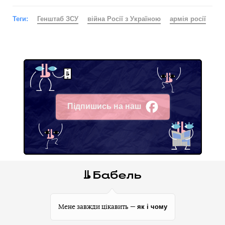
Теги:
Генштаб ЗСУ
війна Росії з Україною
армія росії
Підпишись на наш
Facebook
як і чому
Мене завжди цікавить —