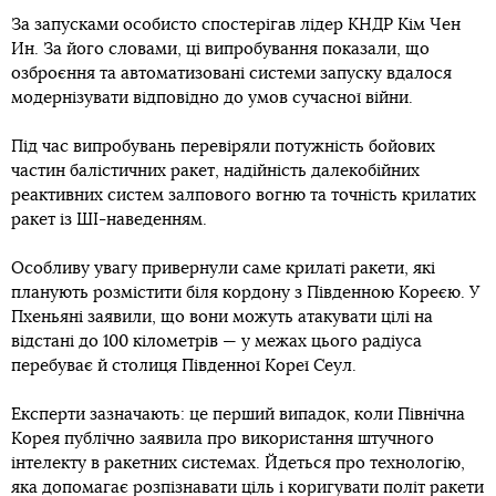
За запусками особисто спостерігав лідер КНДР Кім Чен
Ин. За його словами, ці випробування показали, що
озброєння та автоматизовані системи запуску вдалося
модернізувати відповідно до умов сучасної війни.
Під час випробувань перевіряли потужність бойових
частин балістичних ракет, надійність далекобійних
реактивних систем залпового вогню та точність крилатих
ракет із ШІ-наведенням.
Особливу увагу привернули саме крилаті ракети, які
планують розмістити біля кордону з Південною Кореєю. У
Пхеньяні заявили, що вони можуть атакувати цілі на
відстані до 100 кілометрів — у межах цього радіуса
перебуває й столиця Південної Кореї Сеул.
Експерти зазначають: це перший випадок, коли Північна
Корея публічно заявила про використання штучного
інтелекту в ракетних системах. Йдеться про технологію,
яка допомагає розпізнавати ціль і коригувати політ ракети