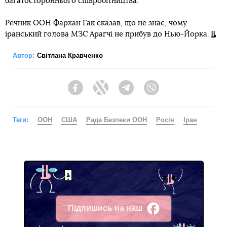
багатостороннього співробітництва.
Речник ООН Фархан Гак сказав, що не знає, чому
іранський голова МЗС Арагчі не прибув до Нью-Йорка.
Автор:
Світлана Кравченко
Facebook
Twitter
Telegram
Viber
Теги:
ООН
США
Рада Безпеки ООН
Росія
Іран
Підпишись на наш
Facebook