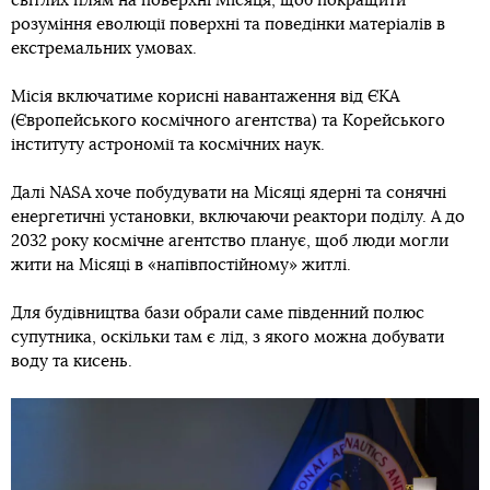
світлих плям на поверхні Місяця, щоб покращити
розуміння еволюції поверхні та поведінки матеріалів в
екстремальних умовах.
Місія включатиме корисні навантаження від ЄКА
(Європейського космічного агентства) та Корейського
інституту астрономії та космічних наук.
Далі NASA хоче побудувати на Місяці ядерні та сонячні
енергетичні установки, включаючи реактори поділу. А до
2032 року космічне агентство планує, щоб люди могли
жити на Місяці в «напівпостійному» житлі.
Для будівництва бази обрали саме південний полюс
супутника, оскільки там є лід, з якого можна добувати
воду та кисень.