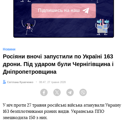
Підпишись на наш
Telegram
Новини
Росіяни вночі запустили по Україні 163
дрони. Під ударом були Чернігівщина і
Дніпропетровщина
Автор:
Світлана Кравченко
Дата:
08:47, 27 травня 2026
Facebook
Twitter
Telegram
Viber
У ніч проти 27 травня російські війська атакували Україну
163 безпілотниками різних видів. Українська ППО
знешкодила 150 з них.