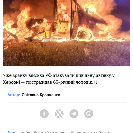
Уже зранку війська РФ
атакували
цивільну автівку у
Херсоні
— постраждав 65-річний чоловік.
Автор:
Світлана Кравченко
Facebook
Twitter
Telegram
Viber
Теги:
війна Росії з Україною
Чернігівська область