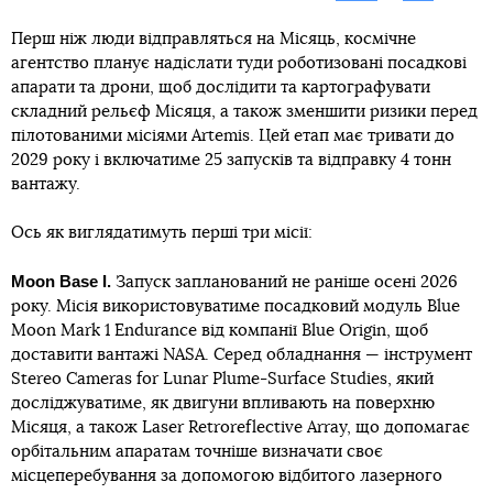
Перш ніж люди відправляться на Місяць, космічне
агентство планує надіслати туди роботизовані посадкові
апарати та дрони, щоб дослідити та картографувати
складний рельєф Місяця, а також зменшити ризики перед
пілотованими місіями Artemis. Цей етап має тривати до
2029 року і включатиме 25 запусків та відправку 4 тонн
вантажу.
Ось як виглядатимуть перші три місії:
Moon Base I.
Запуск запланований не раніше осені 2026
року. Місія використовуватиме посадковий модуль Blue
Moon Mark 1 Endurance від компанії Blue Origin, щоб
доставити вантажі NASA. Серед обладнання — інструмент
Stereo Cameras for Lunar Plume-Surface Studies, який
досліджуватиме, як двигуни впливають на поверхню
Місяця, а також Laser Retroreflective Array, що допомагає
орбітальним апаратам точніше визначати своє
місцеперебування за допомогою відбитого лазерного