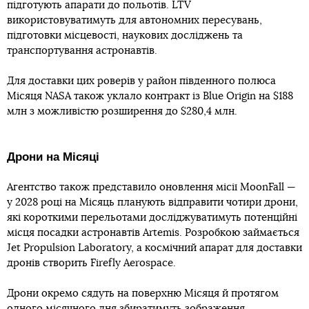
підготують апарати до польотів. LTV
використовуватимуть для автономних пересувань,
підготовки місцевості, наукових досліджень та
транспортування астронавтів.
Для доставки цих роверів у район південного полюса
Місяця NASA також уклало контракт із Blue Origin на $188
млн з можливістю розширення до $280,4 млн.
Дрони на Місяці
Агентство також представило оновлення місії MoonFall —
у 2028 році на Місяць планують відправити чотири дрони,
які короткими перельотами досліджуватимуть потенційні
місця посадки астронавтів Artemis. Розробкою займається
Jet Propulsion Laboratory, а космічний апарат для доставки
дронів створить Firefly Aerospace.
Дрони окремо сядуть на поверхню Місяця й протягом
одного місячного дня збиратимуть зображення