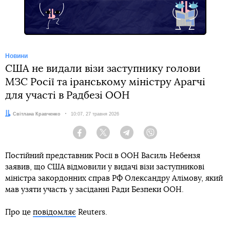
Новини
США не видали візи заступнику голови
МЗС Росії та іранському міністру Арагчі
для участі в Радбезі ООН
Автор:
Світлана Кравченко
Дата:
10:07, 27 травня 2026
Facebook
Twitter
Telegram
Viber
Постійний представник Росії в ООН Василь Небензя
заявив, що США відмовили у видачі візи заступникові
міністра закордонних справ РФ Олександру Алімову, який
мав узяти участь у засіданні Ради Безпеки ООН.
Про це
повідомляє
Reuters.