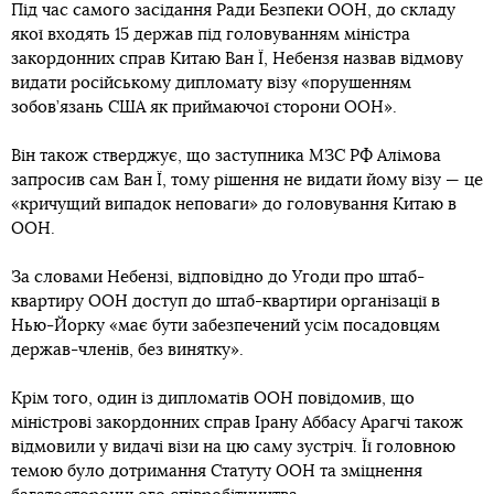
Під час самого засідання Ради Безпеки ООН, до складу
якої входять 15 держав під головуванням міністра
закордонних справ Китаю Ван Ї, Небензя назвав відмову
видати російському дипломату візу «порушенням
зобов’язань США як приймаючої сторони ООН».
Він також стверджує, що заступника МЗС РФ Алімова
запросив сам Ван Ї, тому рішення не видати йому візу — це
«кричущий випадок неповаги» до головування Китаю в
ООН.
За словами Небензі, відповідно до Угоди про штаб-
квартиру ООН доступ до штаб-квартири організації в
Нью-Йорку «має бути забезпечений усім посадовцям
держав-членів, без винятку».
Крім того, один із дипломатів ООН повідомив, що
міністрові закордонних справ Ірану Аббасу Арагчі також
відмовили у видачі візи на цю саму зустріч. Її головною
темою було дотримання Статуту ООН та зміцнення