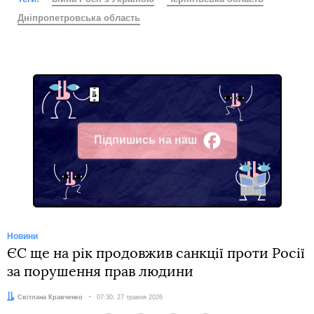
Дніпропетровська область
Підпишись на наш
Facebook
Новини
ЄС ще на рік продовжив санкції проти Росії
за порушення прав людини
Автор:
Світлана Кравченко
Дата:
07:30, 27 травня 2026