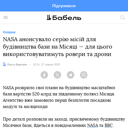
Підтримати
Facebook
Telegram
Twitter
Instagram
Меню
По
по
сай
Новини
NASA анонсувало серію місій для
будівництва бази на Місяці — для цього
використовуватимуть ровери та дрони
Автор:
Ольга Березюк
Дата:
10:14, 27 травня 2026
Facebook
Twitter
Telegram
Viber
NASA розкрило свої плани на будівництво масштабної
бази вартістю $20 млрд на південному полюсі Місяця.
Агентство вже замовило перші безпілотні посадкові
модулі та місяцеходи.
Про деталі розповіли на заході, присвяченому будівництву
Місячної бази, йдеться в повідомленнях
NASA
та
BBC
.