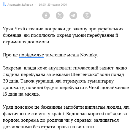
Автор:
Анастасія Зайкова
Дата:
19:55, 25 травня 2026
Facebook
Twitter
Telegram
Viber
Уряд Чехії схвалив поправки до закону про українських
біженців, які посилюють окремі умови перебування й
отримання допомоги.
Про це
повідомляє
тамтешнє медіа Novinky.
Зокрема, влада хоче анулювати тимчасовий захист, якщо
людина перебувала за межами Шенгенської зони понад
30 днів. Також українці, які отримують гуманітарну
допомогу, повинні будуть перебувати в Чехії щонайменше
16 днів на місяць.
Уряд пояснює це бажанням запобігти виплатам людям, які
фактично не живуть у країні. Водночас короткі поїздки за
кордон, зокрема до родичів чи у справах, залишаться
дозволеними без втрати права на виплати.