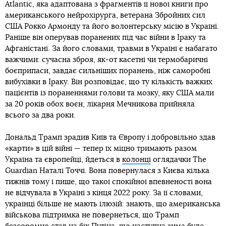
Atlantic, яка адаптована з фрагментів її нової книги про
американського нейрохірурга, ветерана Збройних сил
США Рокко Армонду та його волонтерську місію в Україні.
Раніше він оперував поранених під час війни в Іраку та
Афганістані. За його словами, травми в Україні є набагато
важчими: сучасна зброя, як-от касетні чи термобаричні
боєприпаси, завдає сильніших поранень, ніж саморобні
вибухівки в Іраку. Він розповідає, що ту кількість важких
пацієнтів із пораненнями голови та мозку, яку США мали
за 20 років обох воєн, лікарня Мечникова прийняла
всього за два роки.
Дональд Трамп зрадив Київ та Європу і добровільно здав
«карти» в цій війні — тепер їх міцно тримають разом
Україна та європейці, йдеться в
колонці
оглядачки The
Guardian Наталі Точчі. Вона повернулася з Києва кілька
тижнів тому і пише, що такої спокійної впевненості вона
не відчувала в Україні з кінця 2022 року. За її словами,
українці більше не мають ілюзій: знають, що американська
військова підтримка не повернеться, що Трамп