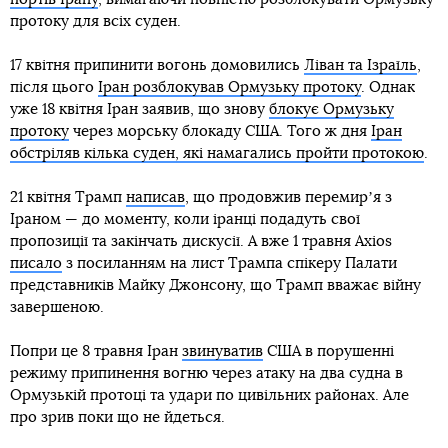
протоку для всіх суден.
17 квітня припинити вогонь домовились
Ліван та Ізраїль
,
після цього
Іран розблокував Ормузьку протоку
. Однак
уже 18 квітня Іран заявив, що знову
блокує Ормузьку
протоку
через морську блокаду США. Того ж дня
Іран
обстріляв кілька суден, які намагались пройти протокою
.
21 квітня Трамп
написав
, що продовжив перемирʼя з
Іраном — до моменту, коли іранці подадуть свої
пропозиції та закінчать дискусії. А вже 1 травня Axios
писало
з посиланням на лист Трампа спікеру Палати
представників Майку Джонсону, що Трамп вважає війну
завершеною.
Попри це 8 травня Іран
звинуватив
США в порушенні
режиму припинення вогню через атаку на два судна в
Ормузькій протоці та удари по цивільних районах. Але
про зрив поки що не йдеться.