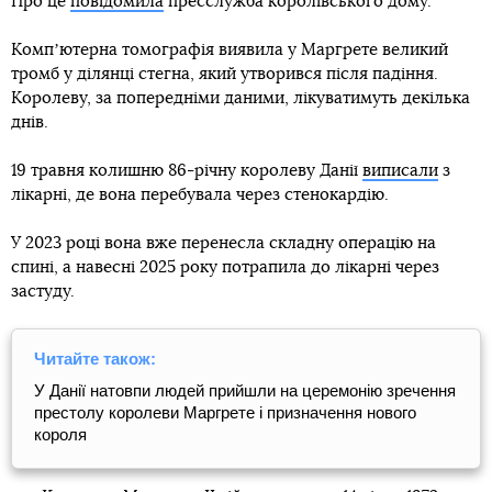
Про це
повідомила
пресслужба королівського дому.
Компʼютерна томографія виявила у Маргрете великий
тромб у ділянці стегна, який утворився після падіння.
Королеву, за попередніми даними, лікуватимуть декілька
днів.
19 травня колишню 86-річну королеву Данії
виписали
з
лікарні, де вона перебувала через стенокардію.
У 2023 році вона вже перенесла складну операцію на
спині, а навесні 2025 року потрапила до лікарні через
застуду.
Читайте також:
У Данії натовпи людей прийшли на церемонію зречення
престолу королеви Маргрете і призначення нового
короля