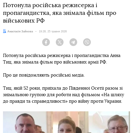
Потонула російська режисерка і
пропагандистка, яка знімала фільм про
військових РФ
Автор:
Анастасія Зайкова
Дата:
19:28, 25 травня 2026
Facebook
Twitter
Telegram
Viber
Потонула російська режисерка і пропагандистка Анна
Тиц, яка знімала фільм про військових армії РФ.
Про це повідомляють російські медіа.
Тиц, якій 52 роки, приїхала до Південної Осетії разом зі
знімальною групою для роботи над фільмом «На шляху
до правди та справедливості» про війну проти України.