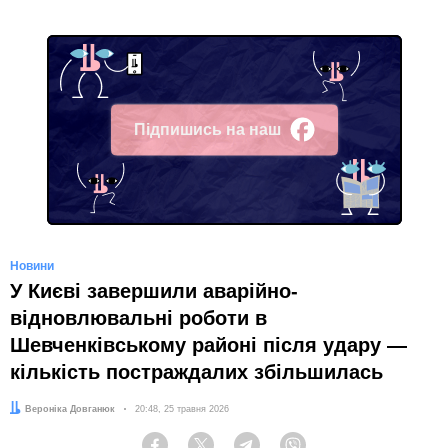
Підпишись на наш
Facebook
Новини
У Києві завершили аварійно-
відновлювальні роботи в
Шевченківському районі після удару —
кількість постраждалих збільшилась
Автор:
Вероніка Довганюк
Дата:
20:48, 25 травня 2026