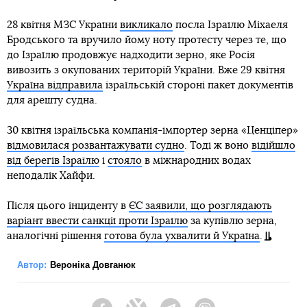
28 квітня МЗС України
викликало
посла Ізраїлю Міхаеля
Бродського та вручило йому ноту протесту через те, що
до Ізраїлю продовжує надходити зерно, яке Росія
вивозить з окупованих територій України. Вже 29 квітня
Україна відправила
ізраїльській стороні пакет документів
для арешту судна.
30 квітня ізраїльська компанія-імпортер зерна «Ценціпер»
відмовилася розвантажувати судно
. Тоді ж воно
відійшло
від берегів Ізраїлю
і
стояло
в міжнародних водах
неподалік Хайфи.
Після цього інциденту в
ЄС заявили, що розглядають
варіант ввести санкції проти Ізраїлю
за купівлю зерна,
аналогічні рішення
готова була ухвалити й Україна
.
Автор:
Вероніка Довганюк