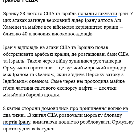
Іраном і США
Зранку 28 лютого США та Ізраїль
почали атакувати
Іран. У
цих атаках загинув верховний лідер Ірану аятола Алі
Хаменеї та майже все військове керівництво країни —
близько 40 ключових високопосадовців.
Іран у відповідь на атаки США та Ізраїлю почав
обстрілювати арабські країни, де розташовані бази США,
та Ізраїль. Також через війну зупинився рух танкерів
Ормузькою протокою — це вузький морський коридор
між Іраном та Оманом, який зʼєднує Перську затоку з
Індійським океаном. Саме через неї проходила майже
пʼята частина світового експорту нафти — десятки
мільйонів барелів щодня.
8 квітня сторони
домовились про припинення вогню на
два тижні
. 13 квітня
США розпочали морську блокаду
портів Ірану
, вимагаючи повністю розблокувати Ормузьку
протоку для всіх суден.