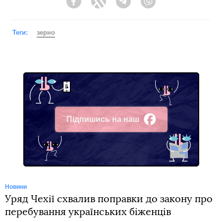
Facebook
Twitter
Telegram
Viber
Теги:
зерно
Підпишись на наш
Facebook
Новини
Уряд Чехії схвалив поправки до закону про
перебування українських біженців