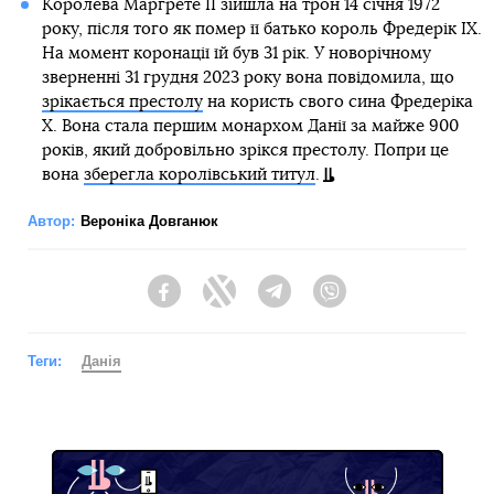
Королева Маргрете II зійшла на трон 14 січня 1972
року, після того як помер її батько король Фредерік IX.
На момент коронації їй був 31 рік. У новорічному
зверненні 31 грудня 2023 року вона повідомила, що
зрікається престолу
на користь свого сина Фредеріка
Х. Вона стала першим монархом Данії за майже 900
років, який добровільно зрікся престолу. Попри це
вона
зберегла королівський титул
.
Автор:
Вероніка Довганюк
Facebook
Twitter
Telegram
Viber
Теги:
Данія