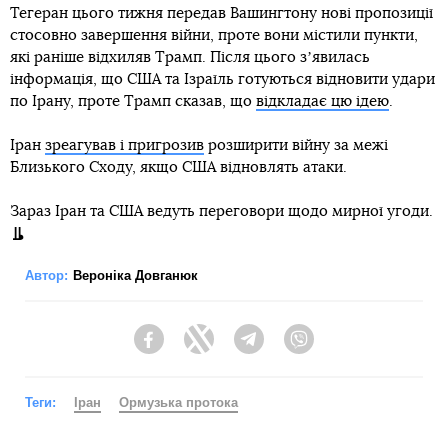
Тегеран цього тижня передав Вашингтону нові пропозиції
стосовно завершення війни, проте вони містили пункти,
які раніше відхиляв Трамп. Після цього зʼявилась
інформація, що США та Ізраїль готуються відновити удари
по Ірану, проте Трамп сказав, що
відкладає цю ідею
.
Іран
зреагував і пригрозив
розширити війну за межі
Близького Сходу, якщо США відновлять атаки.
Зараз Іран та США ведуть переговори щодо мирної угоди.
Автор:
Вероніка Довганюк
Facebook
Twitter
Telegram
Viber
Теги:
Іран
Ормузька протока