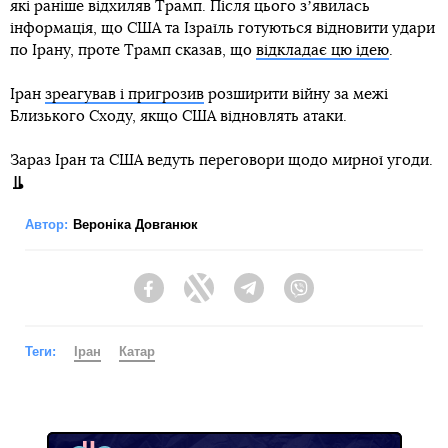
які раніше відхиляв Трамп. Після цього зʼявилась
інформація, що США та Ізраїль готуються відновити удари
по Ірану, проте Трамп сказав, що
відкладає цю ідею
.
Іран
зреагував і пригрозив
розширити війну за межі
Близького Сходу, якщо США відновлять атаки.
Зараз Іран та США ведуть переговори щодо мирної угоди.
Автор:
Вероніка Довганюк
Facebook
Twitter
Telegram
Viber
Теги:
Іран
Катар