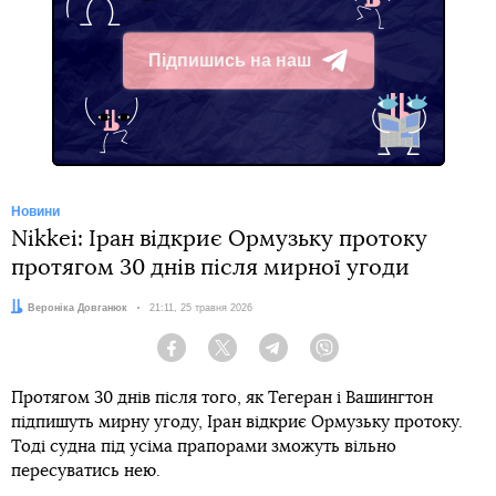
Підпишись на наш
Telegram
Новини
Nikkei: Іран відкриє Ормузьку протоку
протягом 30 днів після мирної угоди
Автор:
Вероніка Довганюк
Дата:
21:11, 25 травня 2026
Facebook
Twitter
Telegram
Viber
Протягом 30 днів після того, як Тегеран і Вашингтон
підпишуть мирну угоду, Іран відкриє Ормузьку протоку.
Тоді судна під усіма прапорами зможуть вільно
пересуватись нею.