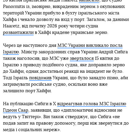
26 квітня ізраїльське медіа Haaretz
написало
, що судно
Panormitis із, імовірно, викраденим зерном з окупованих
територій України прибуло в бухту ізраїльського міста
Хайфа і чекало дозволу на вхід у порт. Загалом, за даними
Haaretz, від початку 2026 року чотири судна
розвантажили
в Хайфі крадене українське зерно.
Через це наступного дня
МЗС України викликало посла
Ізраїлю
. Міністр закордонних справ України Андрій Сибіга
також наголосив, що МЗС уже
зверталося
15 квітня до
Ізраїлю з приводу подібного судна, яке доправило зерно
до Хайфи, однак достатньої реакції на інцидент не було.
Тоді Ізраїль
повідомив
Україні, що було занадто пізно, аби
затримувати російське судно, оскільки воно вже
залишило порт Хайфи.
На публікацію Сибіги в Х
відреагував голова МЗС Ізраїлю
Гідеон Саар
, заявивши, що «дипломатичні відносини не
ведуть у Твіттері». Він також стверджує, що Сибіга «не
подав запит на правову допомогу, перш ніж звернутися до
медіа і соціальних мереж».