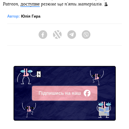
Patreon,
доступне
резюме ще п’яти матеріалів.
Автор:
Юлія Гира
Facebook
Twitter
Telegram
Viber
Підпишись на наш
Facebook