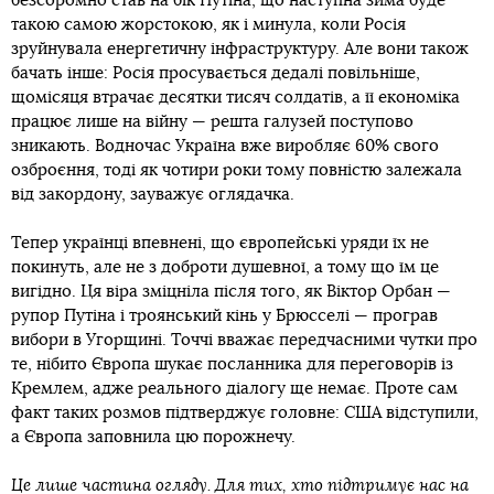
безсоромно став на бік Путіна, що наступна зима буде
такою самою жорстокою, як і минула, коли Росія
зруйнувала енергетичну інфраструктуру. Але вони також
бачать інше: Росія просувається дедалі повільніше,
щомісяця втрачає десятки тисяч солдатів, а її економіка
працює лише на війну — решта галузей поступово
зникають. Водночас Україна вже виробляє 60% свого
озброєння, тоді як чотири роки тому повністю залежала
від закордону, зауважує оглядачка.
Тепер українці впевнені, що європейські уряди їх не
покинуть, але не з доброти душевної, а тому що їм це
вигідно. Ця віра зміцніла після того, як Віктор Орбан —
рупор Путіна і троянський кінь у Брюсселі — програв
вибори в Угорщині. Точчі вважає передчасними чутки про
те, нібито Європа шукає посланника для переговорів із
Кремлем, адже реального діалогу ще немає. Проте сам
факт таких розмов підтверджує головне: США відступили,
а Європа заповнила цю порожнечу.
Це лише частина огляду. Для тих, хто підтримує нас на