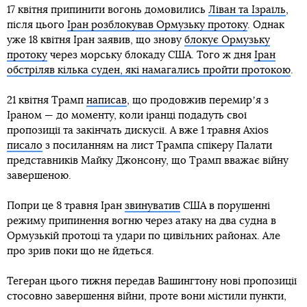
17 квітня припинити вогонь домовились
Ліван та Ізраїль
,
після цього
Іран розблокував Ормузьку протоку
. Однак
уже 18 квітня Іран заявив, що знову
блокує Ормузьку
протоку
через морську блокаду США. Того ж дня
Іран
обстріляв кілька суден, які намагались пройти протокою
.
21 квітня Трамп
написав
, що продовжив перемирʼя з
Іраном — до моменту, коли іранці подадуть свої
пропозиції та закінчать дискусії. А вже 1 травня Axios
писало
з посиланням на лист Трампа спікеру Палати
представників Майку Джонсону, що Трамп вважає війну
завершеною.
Попри це 8 травня Іран
звинуватив
США в порушенні
режиму припинення вогню через атаку на два судна в
Ормузькій протоці та удари по цивільних районах. Але
про зрив поки що не йдеться.
Тегеран цього тижня передав Вашингтону нові пропозиції
стосовно завершення війни, проте вони містили пункти,