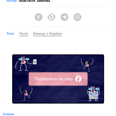
Автор:
Анастасія Зайкова
Facebook
Twitter
Telegram
Viber
Теги:
Чехія
біженці з України
Підпишись на наш
Facebook
Новини