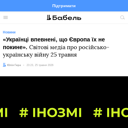
Підтримати
Facebook
Telegram
Twitter
Instagram
Меню
По
по
сай
Новини
«Українці впевнені, що Європа їх не
покине».
Світові медіа про російсько-
українську війну 25 травня
Автор:
Юлія Гира
Дата:
23:23, 25 травня 2026