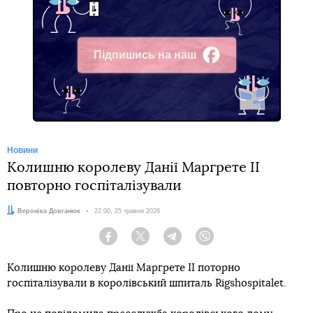
Підпишись на наш
Facebook
Новини
Колишню королеву Данії Маргрете II
повторно госпіталізували
Автор:
Вероніка Довганюк
Дата:
22:00, 25 травня 2026
Facebook
Twitter
Telegram
Viber
Колишню королеву Данії Маргрете II поторно
госпіталізували в королівський шпиталь Rigshospitalet.