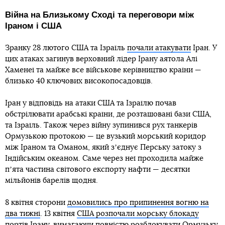
Війна на Близькому Сході та переговори між
Іраном і США
Зранку 28 лютого США та Ізраїль
почали атакувати
Іран. У
цих атаках загинув верховний лідер Ірану аятола Алі
Хаменеї та майже все військове керівництво країни —
близько 40 ключових високопосадовців.
Іран у відповідь на атаки США та Ізраїлю почав
обстрілювати арабські країни, де розташовані бази США,
та Ізраїль. Також через війну зупинився рух танкерів
Ормузькою протокою — це вузький морський коридор
між Іраном та Оманом, який зʼєднує Перську затоку з
Індійським океаном. Саме через неї проходила майже
пʼята частина світового експорту нафти — десятки
мільйонів барелів щодня.
8 квітня сторони
домовились про припинення вогню на
два тижні
. 13 квітня
США розпочали морську блокаду
портів Ірану
, вимагаючи повністю розблокувати Ормузьку