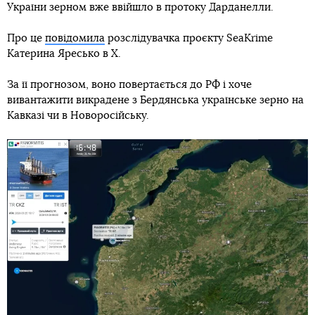
України зерном вже ввійшло в протоку Дарданелли.
Про це
повідомила
розслідувачка проєкту SeaKrime
Катерина Яресько в Х.
За її прогнозом, воно повертається до РФ і хоче
вивантажити викрадене з Бердянська українське зерно на
Кавказі чи в Новоросійську.