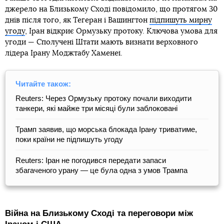
джерело на Близькому Сході повідомило, що протягом 30
днів після того, як Тегеран і Вашингтон
підпишуть мирну
угоду
, Іран відкриє Ормузьку протоку. Ключова умова для
угоди — Сполучені Штати мають визнати верховного
лідера Ірану Моджтабу Хаменеї.
Читайте також:
Reuters: Через Ормузьку протоку почали виходити
танкери, які майже три місяці були заблоковані
Трамп заявив, що морська блокада Ірану триватиме,
поки країни не підпишуть угоду
Reuters: Іран не погодився передати запаси
збагаченого урану — це була одна з умов Трампа
Війна на Близькому Сході та переговори між