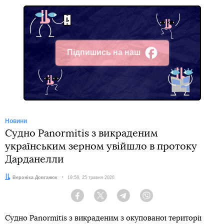
Підпишись на наш
Facebook
Новини
Судно Panormitis з викраденим
українським зерном увійшло в протоку
Дарданелли
Автор:
Вероніка Довганюк
Дата:
19:58, 25 травня 2026
Facebook
Twitter
Telegram
Viber
Судно Panormitis з викраденим з окупованої території