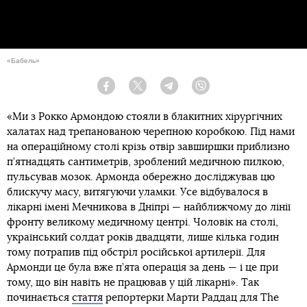
«Бабель»
Facebook
Twitter
Telegram
Viber
«Ми з Рокко Армондою стояли в блакитних хірургічних
халатах над трепанованою черепною коробкою. Під нами
на операційному столі крізь отвір завширшки приблизно
п’ятнадцять сантиметрів, зроблений медичною пилкою,
пульсував мозок. Армонда обережно досліджував цю
блискучу масу, витягуючи уламки. Усе відбувалося в
лікарні імені Мечникова в Дніпрі — найближчому до лінії
фронту великому медичному центрі. Чоловік на столі,
український солдат років двадцяти, лише кілька годин
тому потрапив під обстріл російської артилерії. Для
Армонди це була вже п’ята операція за день — і це при
тому, що він навіть не працював у цій лікарні». Так
починається
стаття
репортерки Марти Раддац для The