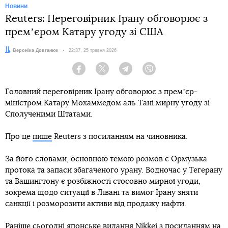
Новини
Reuters: Переговірник Ірану обговорює з
премʼєром Катару угоду зі США
Автор:
Вероніка Довганюк
Дата:
22:37, 25 травня 2026
Facebook
Twitter
Telegram
Viber
Головний переговірник Ірану обговорює з премʼєр-
міністром Катару Мохаммедом аль Тані мирну угоду зі
Сполученими Штатами.
Про це
пише
Reuters з посиланням на чиновника.
За його словами, основною темою розмов є Ормузька
протока та запаси збагаченого урану. Водночас у Тегерану
та Вашингтону є розбіжності стосовно мирної угоди,
зокрема щодо ситуації в Лівані та вимог Ірану зняти
санкції і розморозити активи від продажу нафти.
Раніше сьогодні японське видання Nikkei з посиланням на