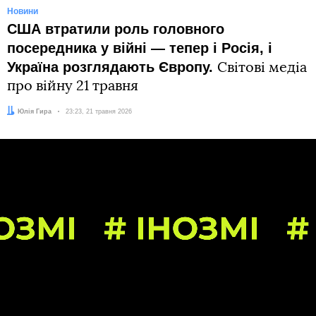
Новини
США втратили роль головного
посередника у війні — тепер і Росія, і
Україна розглядають Європу.
Світові медіа
про війну 21 травня
Автор:
Юлія Гира
Дата:
23:23, 21 травня 2026