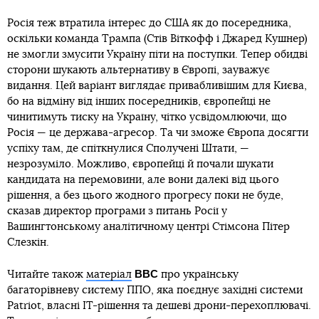
Росія теж втратила інтерес до США як до посередника,
оскільки команда Трампа (Стів Віткофф і Джаред Кушнер)
не змогли змусити Україну піти на поступки. Тепер обидві
сторони шукають альтернативу в Європі, зауважує
видання. Цей варіант виглядає привабливішим для Києва,
бо на відміну від інших посередників, європейці не
чинитимуть тиску на Україну, чітко усвідомлюючи, що
Росія — це держава-агресор. Та чи зможе Європа досягти
успіху там, де спіткнулися Сполучені Штати, —
незрозуміло. Можливо, європейці й почали шукати
кандидата на перемовини, але вони далекі від цього
рішення, а без цього жодного прогресу поки не буде,
сказав директор програми з питань Росії у
Вашингтонському аналітичному центрі Стімсона Пітер
Слезкін.
BBC
Читайте також
матеріал
про українську
багаторівневу систему ППО, яка поєднує західні системи
Patriot, власні ІТ-рішення та дешеві дрони-перехоплювачі.