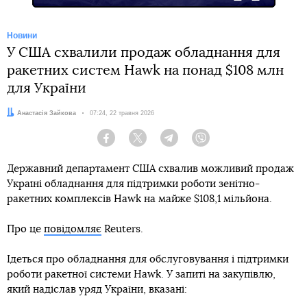
Новини
У США схвалили продаж обладнання для
ракетних систем Hawk на понад $108 млн
для України
Автор:
Анастасія Зайкова
Дата:
07:24, 22 травня 2026
Facebook
Twitter
Telegram
Viber
Державний департамент США схвалив можливий продаж
Україні обладнання для підтримки роботи зенітно-
ракетних комплексів Hawk на майже $108,1 мільйона.
Про це
повідомляє
Reuters.
Ідеться про обладнання для обслуговування і підтримки
роботи ракетної системи Hawk. У запиті на закупівлю,
який надіслав уряд України, вказані: