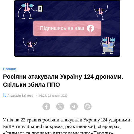
Підпишись на наш
Facebook
Новини
Росіяни атакували Україну 124 дронами.
Скільки збила ППО
Автор:
Анастасія Зайкова
Дата:
08:24, 22 травня 2026
Facebook
Twitter
Telegram
Viber
У ніч на 22 травня росіяни атакували Україну 124 ударними
БпЛА типу Shahed (зокрема, реактивними), «Гербера»,
«Італмас» та дронами-імітаторами типу «Пародія».