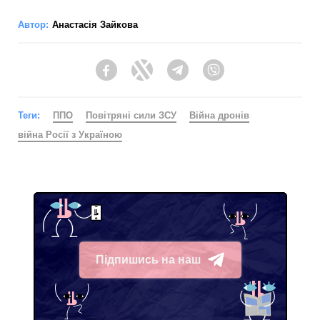
Автор:
Анастасія Зайкова
Facebook
Twitter
Telegram
Viber
Теги:
ППО
Повітряні сили ЗСУ
Війна дронів
війна Росії з Україною
Підпишись на наш
Telegram