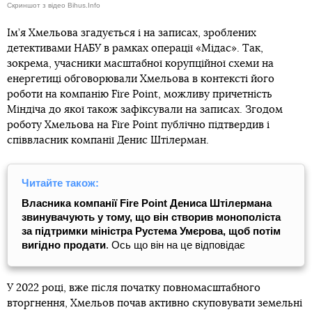
Скриншот з відео Bihus.Info
Ім’я Хмельова згадується і на записах, зроблених
детективами НАБУ в рамках операції «Мідас». Так,
зокрема, учасники масштабної корупційної схеми на
енергетиці обговорювали Хмельова в контексті його
роботи на компанію Fire Point, можливу причетність
Міндіча до якої також зафіксували на записах. Згодом
роботу Хмельова на Fire Point публічно підтвердив і
співвласник компанії Денис Штілерман.
Читайте також:
Власника компанії Fire Point Дениса Штілермана
звинувачують у тому, що він створив монополіста
за підтримки міністра Рустема Умєрова, щоб потім
вигідно продати
. Ось що він на це відповідає
У 2022 році, вже після початку повномасштабного
вторгнення, Хмельов почав активно скуповувати земельні