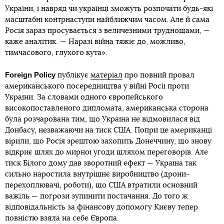
України, і навряд чи українці зможуть розпочати будь-які
масштабні контрнаступи найближчим часом. Але й сама
Росія зараз просувається з величезними труднощами, —
каже аналітик. — Наразі війна тяжіє до, можливо,
тимчасового, глухого кута».
Foreign Policy
публікує
матеріал
про повний провал
американського посередництва у війні Росії проти
України. За словами одного європейського
високопоставленого дипломата, американська сторона
була розчарована тим, що Україна не відмовилася від
Донбасу, незважаючи на тиск США. Попри це американці
вірили, що Росія зрештою захопить Донеччину, що знову
відкриє шлях до мирної угоди шляхом переговорів. Але
тиск Білого дому дав зворотний ефект — Україна так
сильно наростила внутрішнє виробництво (дрони-
перехоплювачі, роботи), що США втратили основний
важіль — погрози зупинити постачання. До того ж
відповідальність за фінансову допомогу Києву тепер
повністю взяла на себе Європа.