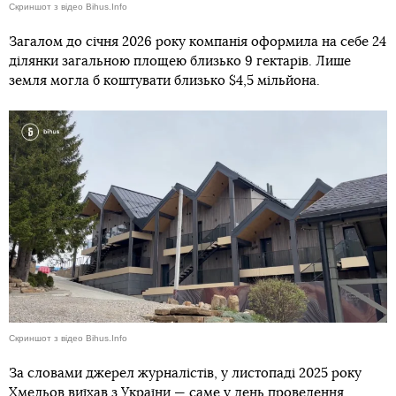
Скриншот з відео Bihus.Info
Загалом до січня 2026 року компанія оформила на себе 24
ділянки загальною площею близько 9 гектарів. Лише
земля могла б коштувати близько $4,5 мільйона.
Скриншот з відео Bihus.Info
За словами джерел журналістів, у листопаді 2025 року
Хмельов виїхав з України — саме у день проведення