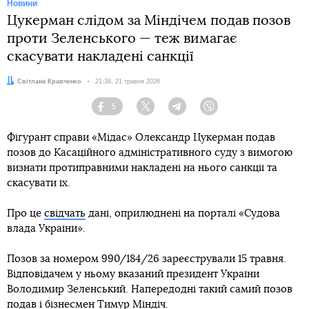
Новини
Цукерман слідом за Міндічем подав позов
проти Зеленського — теж вимагає
скасувати накладені санкції
Автор:
Світлана Кравченко
Дата:
21:38, 21 травня 2026
5
Facebook
Twitter
Telegram
Viber
Фігурант справи «Мідас» Олександр Цукерман подав
позов до Касаційного адміністративного суду з вимогою
визнати протиправними накладені на нього санкції та
скасувати їх.
Про це
свідчать
дані, оприлюднені на порталі «Судова
влада України».
Позов за номером 990/184/26 зареєстрували 15 травня.
Відповідачем у ньому вказаний президент України
Володимир Зеленський. Напередодні такий самий позов
подав і бізнесмен Тимур Міндіч
.