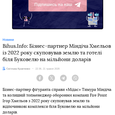
Підпишись на наш
Telegram
Новини
Bihus.Info: Бізнес-партнер Міндіча Хмельов
із 2022 року скуповував землю та готелі
біля Буковелю на мільйони доларів
Автор:
Світлана Кравченко
Дата:
22:36, 21 травня 2026
Facebook
Twitter
Telegram
Viber
Бізнес-партнер фігуранта справи «Мідас» Тимура Міндіча
та колишній топменеджер оборонної компанії Fire Point
Ігор Хмельов з 2022 року скуповував землю та
відпочинкові комплекси біля Буковелю на мільйони
доларів.