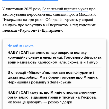
У листопаді 2025 року
Зеленський підписав указ
про
застосування персональних санкцій проти Міндіча й
Цукермана на три роки. Обидва фігурують у справі
«Мідас» про корупцію в «Енергоатомі» під кодовими
іменами «Карлсон» і «Шугармен».
Читайте також:
НАБУ і САП заявляють, що викрили велику
корупційну схему в енергетиці. Головного фігуранта
вони називають Карлсоном, але, схоже, він Тимур
В операції «Мідас» зʼявляються нові фігуранти і
цікаві подробиці. Ми зібрали головне про Міндіча,
Чернишова і розмову з Зеленським
НАБУ і САП кажуть, що Міндіч створив злочинну
організацію, відмивав гроші й тиснув на Умєрова.
Як вони це доводять — розбір підозри