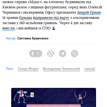
межах справи «Мідас», на елітному будівництві під
Києвом разом з іншими фігурантами, серед яких Олексій
Чернишов і екскерівник Офісу президента
Андрій Єрмак
.
14 травня
Єрмака
відправили під варту
з альтернативою
застави у 140 мільйонів гривень. Через 4 дні заставу
внесли
, і він вийшов із СІЗО.
Автор:
Світлана Кравченко
5
Facebook
Twitter
Telegram
Viber
Теги:
Тимур Міндіч
Володимир Зеленський
санкції