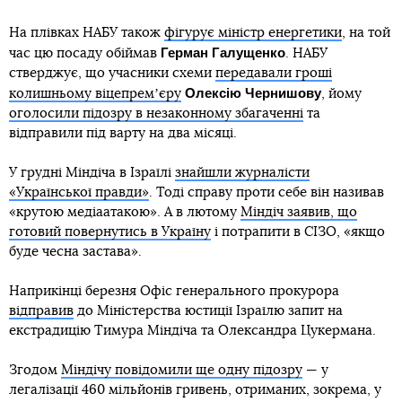
На плівках НАБУ також
фігурує міністр енергетики
, на той
Герман Галущенко
час цю посаду обіймав
. НАБУ
стверджує, що учасники схеми
передавали гроші
Олексію Чернишову
колишньому віцепремʼєру
, йому
оголосили підозру в незаконному збагаченні
та
відправили під варту на два місяці.
У грудні Міндіча в Ізраїлі
знайшли журналісти
«Української правди»
. Тоді справу проти себе він називав
«крутою медіаатакою». А в лютому
Міндіч заявив, що
готовий повернутись в Україну
і потрапити в СІЗО, «якщо
буде чесна застава».
Наприкінці березня Офіс генерального прокурора
відправив
до Міністерства юстиції Ізраїлю запит на
екстрадицію Тимура Міндіча та Олександра Цукермана.
Згодом
Міндічу повідомили ще одну підозру
— у
легалізації 460 мільйонів гривень, отриманих, зокрема, у