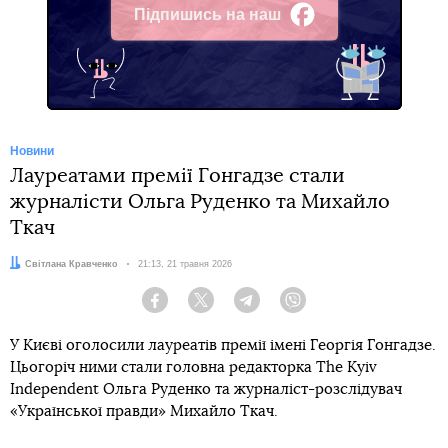
Підпишись на наш
Facebook
Новини
Лауреатами премії Гонгадзе стали
журналісти Ольга Руденко та Михайло
Ткач
Автор:
Світлана Кравченко
Дата:
21:13, 21 травня 2026
Facebook
Twitter
Telegram
Viber
У Києві оголосили лауреатів премії імені Георгія Гонгадзе.
Цьогоріч ними стали головна редакторка The Kyiv
Independent Ольга Руденко та журналіст-розслідувач
«Української правди» Михайло Ткач.