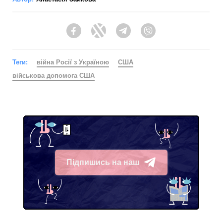
Facebook
Twitter
Telegram
Viber
Теги:
війна Росії з Україною
США
військова допомога США
Підпишись на наш
Telegram