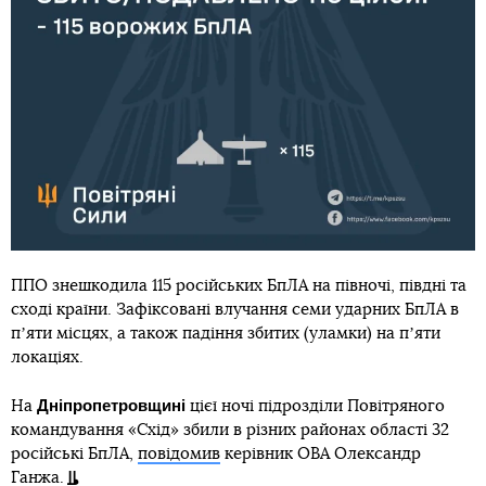
ППО знешкодила 115 російських БпЛА на півночі, півдні та
сході країни. Зафіксовані влучання семи ударних БпЛА в
пʼяти місцях, а також падіння збитих (уламки) на пʼяти
локаціях.
Дніпропетровщині
На
цієї ночі підрозділи Повітряного
командування «Схід» збили в різних районах області 32
російські БпЛА,
повідомив
керівник ОВА Олександр
Ганжа.