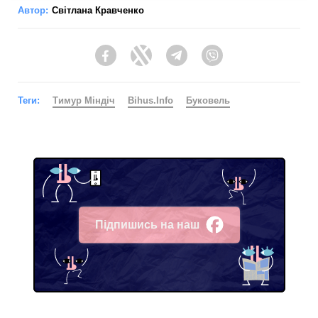
Автор:
Світлана Кравченко
Facebook
Twitter
Telegram
Viber
Теги:
Тимур Міндіч
Bihus.Info
Буковель
Підпишись на наш
Facebook