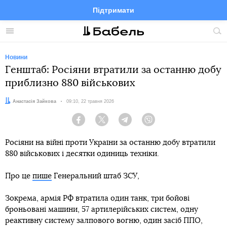
Підтримати
Facebook
Telegram
Twitter
Instagram
Меню
По
по
сай
Новини
Генштаб: Росіяни втратили за останню добу
приблизно 880 військових
Автор:
Анастасія Зайкова
Дата:
09:10, 22 травня 2026
Facebook
Twitter
Telegram
Viber
Росіяни на війні проти України за останню добу втратили
880 військових і десятки одиниць техніки.
Про це
пише
Генеральний штаб ЗСУ,
Зокрема, армія РФ втратила один танк, три бойові
броньовані машини, 57 артилерійських систем, одну
реактивну систему залпового вогню, один засіб ППО,