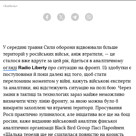
«Бабель»
Facebook
Twitter
Telegram
Viber
У середині травня Сили оборони відвоювали більше
територій у російських військ, аніж втратили, — це
сталося вже вдруге за цей рік, йдеться в аналітичному
Radio Liberty
огляді
про ситуацію на фронті. Ці здобутки є
поступовими й поки далекі від того, щоб стати
переломним моментом у війні, кажуть військові експерти
та аналітики, які відстежують ситуацію на полі бою. Через
зміни в тактиці та технологіях зараз майже неможливо
визначити чітку лінію фронту, за якою можна було б
виміряти захоплені чи втрачені території. Просування
Росії практично зупинилося, але ініціатива все ще на боці
росіян, каже виданню військовий аналітик фінської
аналітичної організації Black Bird Group Пасі Паройнен.
«Шалька терезів ще не схилилася повністю на користь