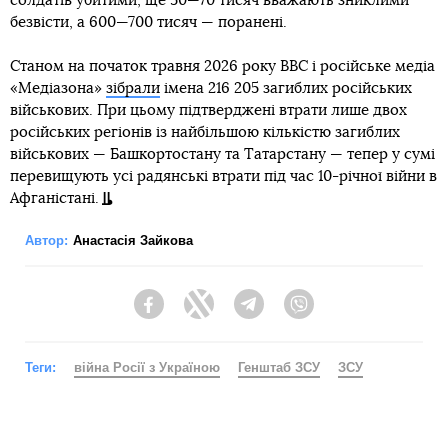
солдатів убитими, ще 50—70 тисяч вважають зниклими
безвісти, а 600—700 тисяч — поранені.
Станом на початок травня 2026 року BBC і російське медіа
«Медіазона»
зібрали
імена 216 205 загиблих російських
військових. При цьому підтверджені втрати лише двох
російських регіонів із найбільшою кількістю загиблих
військових — Башкортостану та Татарстану — тепер у сумі
перевищують усі радянські втрати під час 10-річної війни в
Афганістані.
Автор:
Анастасія Зайкова
Facebook
Twitter
Telegram
Viber
Теги:
війна Росії з Україною
Генштаб ЗСУ
ЗСУ