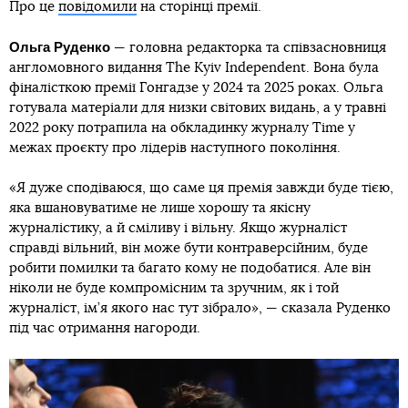
Про це
повідомили
на сторінці премії.
Ольга Руденко
— головна редакторка та співзасновниця
англомовного видання The Kyiv Independent. Вона була
фіналісткою премії Гонгадзе у 2024 та 2025 роках. Ольга
готувала матеріали для низки світових видань, а у травні
2022 року потрапила на обкладинку журналу Time у
межах проєкту про лідерів наступного покоління.
«Я дуже сподіваюся, що саме ця премія завжди буде тією,
яка вшановуватиме не лише хорошу та якісну
журналістику, а й сміливу і вільну. Якщо журналіст
справді вільний, він може бути контраверсійним, буде
робити помилки та багато кому не подобатися. Але він
ніколи не буде компромісним та зручним, як і той
журналіст, ім’я якого нас тут зібрало», — сказала Руденко
під час отримання нагороди.