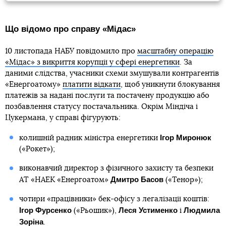
Що відомо про справу «Мідас»
10 листопада НАБУ повідомило про
масштабну операцію
«Мідас» з викриття корупції у сфері енергетики
. За
даними слідства, учасники схеми змушували контрагентів
«Енергоатому»
платити відкати
, щоб уникнути блокування
платежів за надані послуги та постачену продукцію або
позбавлення статусу постачальника. Окрім Міндіча і
Цукермана, у справі фігурують:
Ігор Миронюк
колишній радник міністра енергетики
(«Рокет»);
виконавчий директор з фізичного захисту та безпеки
Дмитро Басов
АТ «НАЕК «Енергоатом»
(«Тенор»);
чотири «працівники» бек-офісу з легалізації коштів:
Ігор Фурсенко
Леся Устименко
Людмила
(«Рьошик»),
і
Зоріна
.