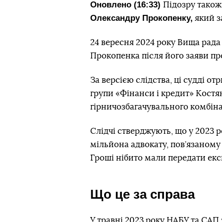
Оновлено (16:33)
Підозру також
Олександру Прокопенку,
який з
24 вересня 2024 року Вища рада
Прокопенка після його заяви про
За версією слідства, ці судді о
групи «Фінанси і кредит» Костя
гірничозбагачувального комбіна
Слідчі стверджують, що у 2023 р
мільйона адвокату, пов’язаному
Гроші нібито мали передати ексг
Що це за справа
У травні 2023 року НАБУ та САП