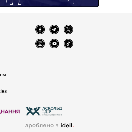
Facebook
Telegram
Twitter
Instagram
YouTube
TikTok
том
ies