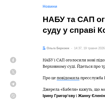
Новини
НАБУ та САП ог
суду у справі 
Автор:
Ольга Березюк
Дата:
14:37, 19 травня 2026
НАБУ і САП оголосили нові підо
Facebook
Верховному суді. Йдеться про тр
Twitter
Про це
повідомила
пресслужба 
Telegram
Джерела «Бабеля» кажуть, що мо
Ірину Григорʼєву
Жанну Єленін
і
Viber