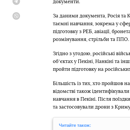
документи.
Telegram
За даними документа, Росія та К
Viber
таємні навчання, зокрема у сфе
підготовку з РЕБ, авіації, броне
розмінування, стрільби та ППО.
Згідно з угодою, російські вій
обʼєктах у Пекіні, Нанкіні та ін
пройти підготовку на російських
Більшість із тих, хто пройшов на
відомстві також ідентифікували
навчання в Пекіні. Після поїздки
та застосовували дрони з Криму
Читайте також: