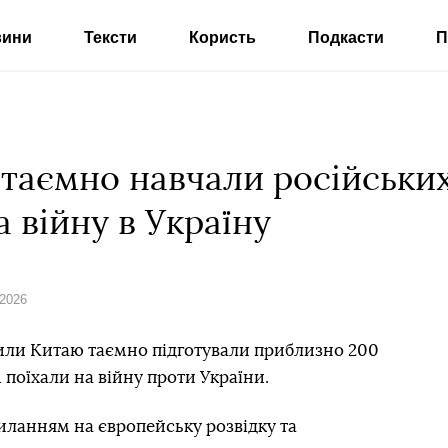
вини
Тексти
Користь
Подкасти
П
ї таємно навчали російських
а війну в Україну
 2026
сили Китаю таємно підготували приблизно 200
м поїхали на війну проти України.
силанням на європейську розвідку та