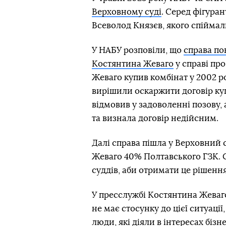
Верховному суді
. Серед фігура
Всеволод Князєв, якого спіймал
У НАБУ розповіли, що
справа по
Костянтина Жеваго
у справі пр
Жеваго купив комбінат у 2002 р
вирішили оскаржити договір куп
відмовив у задоволенні позову, 
та визнала договір недійсним.
Далі справа пішла у Верховний с
Жеваго 40% Полтавського ГЗК. С
суддів, аби отримати це рішення
У пресслужбі Костянтина Жеваг
не має стосунку до цієї ситуації
люди, які діяли в інтересах біз