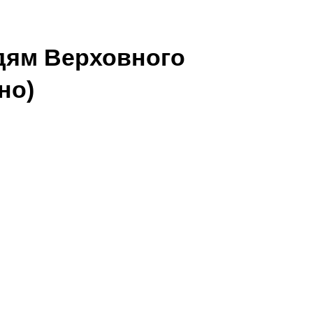
ддям Верховного
но)