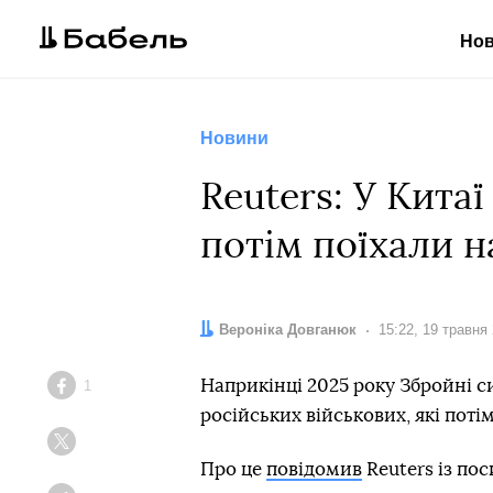
Но
Новини
Reuters: У Кита
потім поїхали н
Автор:
Вероніка Довганюк
Дата:
15:22, 19 травня
Наприкінці 2025 року Збройні 
1
Facebook
російських військових, які поті
Twitter
Про це
повідомив
Reuters із по