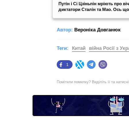
Путін і Сі Цзіньпін мріють про ві
диктатори Сталін та Мао. Ось що
Автор:
Вероніка Довганюк
Теги:
Китай
війна Росії з Ук
1
Facebook
Twitter
Telegram
Viber
Помітили помилку? Виділіть її та натисн