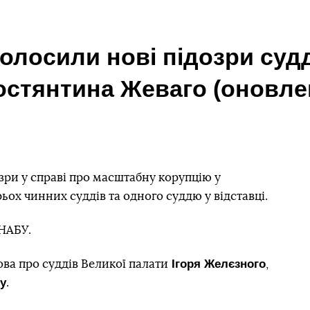
олосили нові підозри су
Костянтина Жеваго (оновле
зри у справі про масштабну корупцію у
ьох чинних суддів та одного суддю у відставці.
НАБУ.
Ігоря Желєзного
ва про суддів Великої палати
,
у
.