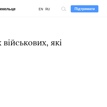
Підтримати
екельце
Пошук
EN
RU
по
сайту
 військових, які