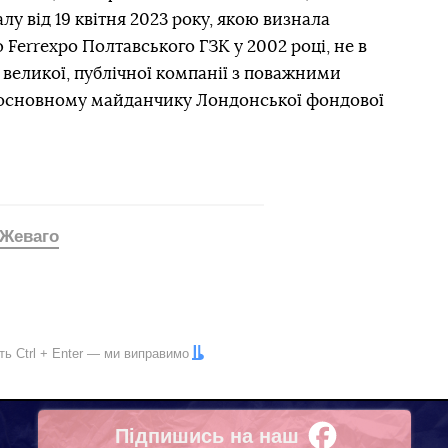
у від 19 квітня 2023 року, якою визнала
errexpo Полтавського ГЗК у 2002 році, не в
х великої, публічної компанії з поважними
а основному майданчику Лондонської фондової
 Жеваго
іть
Ctrl
+
Enter
— ми виправимо
Підпишись на наш