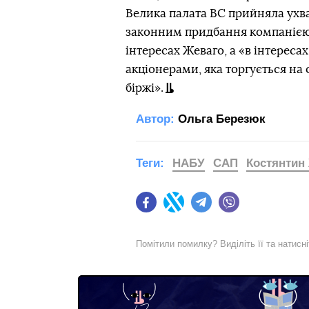
Велика палата ВС прийняла ухвал
законним придбання компанією F
інтересах Жеваго, а «в інтереса
акціонерами, яка торгується н
біржі».
Автор:
Ольга Березюк
Теги:
НАБУ
САП
Костянтин
Facebook
Twitter
Telegram
Viber
Помітили помилку? Виділіть її та натисн