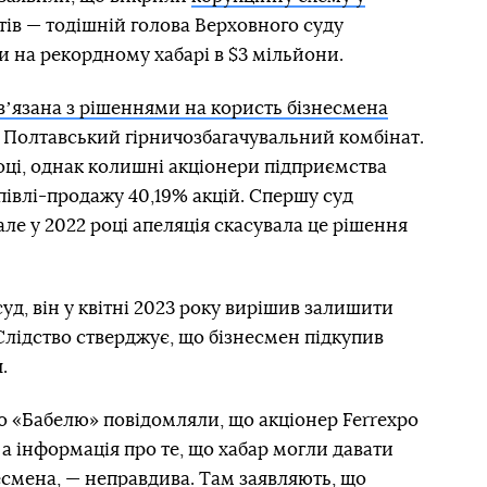
нтів — тодішній голова Верховного суду
и на рекордному хабарі в $3 мільйони.
вʼязана з рішеннями на користь бізнесмена
о Полтавський гірничозбагачувальний комбінат.
оці, однак колишні акціонери підприємства
івлі-продажу 40,19% акцій. Спершу суд
але у 2022 році апеляція скасувала це рішення
уд, він у квітні 2023 року вирішив залишити
лідство стверджує, що бізнесмен підкупив
.
о «Бабелю» повідомляли, що акціонер Ferrexpo
, а інформація про те, що хабар могли давати
несмена, — неправдива. Там заявляють, що