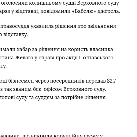
 оголосили колишньому судді Верховного суду
араз у відставці, повідомили «Бабелю» джерела.
 правосуддя ухвалила рішення про звільнення
 відставку.
тримали хабар за рішення на користь власника
нтина Жеваго у справі про акції Полтавського
ту.
оці бізнесмен через посередників передав $2,7
 з так званим бек-офісом Верховного суду.
олові суду та суддям за потрібне рішення.
 заявили, що викрили
корупційну схему у