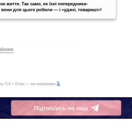
чне життя. Так само, як їхні попередники-
 вони для цього робили — і «удачі, товариші»!
раїною
іть
Ctrl
+
Enter
— ми виправимо
Підпишись на наш
Telegram