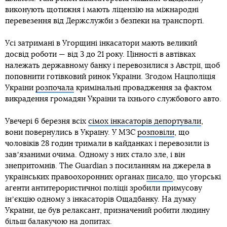
виконують щотижня і мають ліцензію на міжнародні
перевезення від Держслужби з безпеки на транспорті.
Усі затримані в Угорщині інкасатори мають великий
досвід роботи — від 3 до 21 року. Цінності в автівках
належать державному банку і перевозилися з Австрії, щоб
поповнити готівковий ринок України. Згодом Нацполіція
України
розпочала
кримінальні провадження за фактом
викрадення громадян України та їхнього службового авто.
Увечері 6 березня всіх
сімох інкасаторів депортували
,
вони повернулись в Україну. У МЗС
розповіли
, що
чоловіків 28 годин тримали в кайданках і перевозили із
завʼязаними очима. Одному з них стало зле, і він
знепритомнів. The Guardian з посиланням на джерела в
українських правоохоронних органах
писало
, що угорські
агенти антитерористичної поліції зробили примусову
інʼєкцію одному з інкасаторів Ощадбанку. На думку
України, це був релаксант, призначений робити людину
більш балакучою на допитах.