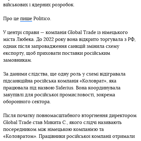
військових і ядерних розробок.
Про це
пише
Politico.
У центрі справи — компанія Global Trade із німецького
міста Любека. До 2022 року вона відкрито торгувала з РФ,
однак після запровадження санкцій змінила схему
експорту, щоб приховати поставки російським
замовникам.
За даними слідства, ще одну роль у схемі відігравала
підсанкційна російська компанія «Коловрат», яка
працювала під назвою Siderius. Вона координувала
закупівлі для російської промисловості, зокрема
оборонного сектора.
Після початку повномасштабного вторгнення директором
Global Trade став Микита С., якого слідчі називають
посередником між німецькою компанією та
«Коловратом». Працівники російської компанії отримали