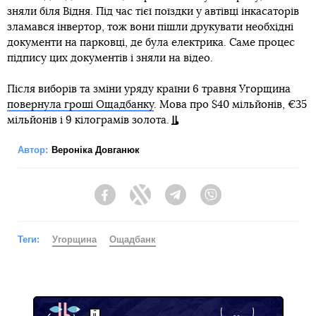
зняли біля Відня. Під час тієї поїздки у автівці інкасаторів
зламався інвертор, тож вони пішли друкувати необхідні
документи на парковці, де була електрика. Саме процес
підпису цих документів і зняли на відео.
Після виборів та зміни уряду країни 6 травня Угорщина
повернула гроші Ощадбанку
. Мова про $40 мільйонів, €35
мільйонів і 9 кілограмів золота.
Автор:
Вероніка Довганюк
Facebook
Twitter
Telegram
Viber
Теги:
Угорщина
Ощадбанк