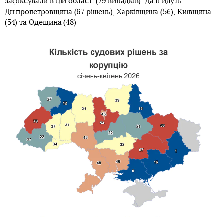
зафіксували в цій області (79 випадків). Далі йдуть
Дніпропетровщина (67 рішень), Харківщина (56), Київщина
(54) та Одещина (48).