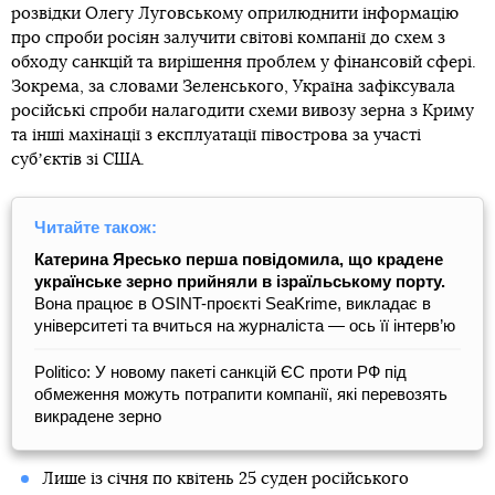
розвідки Олегу Луговському оприлюднити інформацію
про спроби росіян залучити світові компанії до схем з
обходу санкцій та вирішення проблем у фінансовій сфері.
Зокрема, за словами Зеленського, Україна зафіксувала
російські спроби налагодити схеми вивозу зерна з Криму
та інші махінації з експлуатації півострова за участі
субʼєктів зі США.
Читайте також:
Катерина Яресько перша повідомила, що крадене
українське зерно прийняли в ізраїльському порту.
Вона працює в OSINT-проєкті SeaKrime, викладає в
університеті та вчиться на журналіста — ось її інтерв’ю
Politico: У новому пакеті санкцій ЄС проти РФ під
обмеження можуть потрапити компанії, які перевозять
викрадене зерно
Лише із січня по квітень 25 суден російського