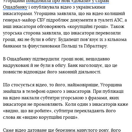
Угорщини
повідомила про нові «докази» у справі
Ощадбанку
і опублікувала відео з українськими
інкасаторами. Угорщина заявляла, що на відео колишній
генерал-майор СБУ підроблює документи в туалеті АЗС, а
інші інкасатори обговорюють «корупційні гроші». Також
угорська сторона заявляла, що інкасатори перевозили
гроші, які не були в обігу: Будапешт повʼязує їх з кількома
банками та фінустановами Польщі та Гібралтару.
В Ощадбанку підтвердили: гроші нові, нещодавно
надруковані й не були в обігу. Банк наголошує, що це
повністю відповідає його законній діяльності.
Що стосується відео, то його, найімовірніше, Угорщина
знайшла в телефоні одного з інкасаторів. При публікації
на відео наклали субтитри угорською з фразами, яких
інкасатори не промовляють. Коли один з інкасаторів каже
«видно, що ви робите», субтитри перекладають його
слова як «видно корупційні гроші».
Саме відео датоване ще березнем минулого року, його