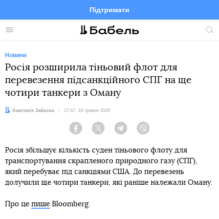
Підтримати
Facebook
Telegram
Twitter
Instagram
Меню
По
по
сай
Новини
Росія розширила тіньовий флот для
перевезення підсанкційного СПГ на ще
чотири танкери з Оману
Автор:
Анастасія Зайкова
Дата:
17:47, 18 травня 2026
Facebook
Twitter
Telegram
Viber
Росія збільшує кількість суден тіньового флоту для
транспортування скрапленого природного газу (СПГ),
який перебуває під санкціями США. До перевезень
долучили ще чотири танкери, які раніше належали Оману.
Про це
пише
Bloomberg.