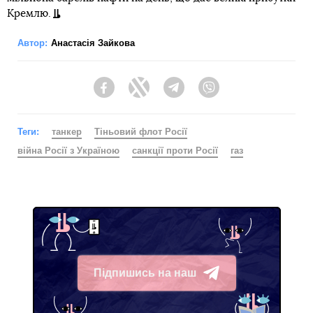
Кремлю.
Автор:
Анастасія Зайкова
Facebook
Twitter
Telegram
Viber
Теги:
танкер
Тіньовий флот Росії
війна Росії з Україною
санкції проти Росії
газ
Підпишись на наш
Telegram