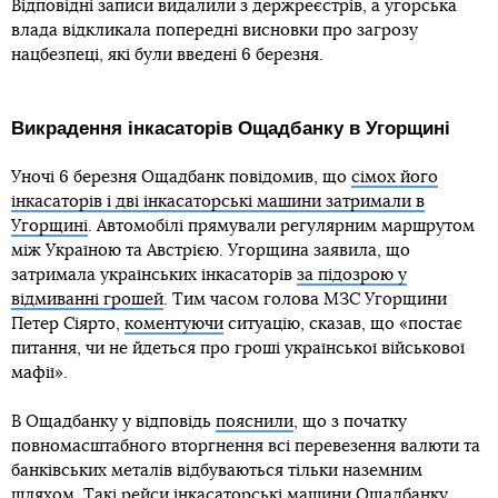
Відповідні записи видалили з держреєстрів, а угорська
влада відкликала попередні висновки про загрозу
нацбезпеці, які були введені 6 березня.
Викрадення інкасаторів Ощадбанку в Угорщині
Уночі 6 березня Ощадбанк повідомив, що
сімох його
інкасаторів і дві інкасаторські машини затримали в
Угорщині
. Автомобілі прямували регулярним маршрутом
між Україною та Австрією. Угорщина заявила, що
затримала українських інкасаторів
за підозрою у
відмиванні грошей
. Тим часом голова МЗС Угорщини
Петер Сіярто,
коментуючи
ситуацію, сказав, що «постає
питання, чи не йдеться про гроші української військової
мафії».
В Ощадбанку у відповідь
пояснили
, що з початку
повномасштабного вторгнення всі перевезення валюти та
банківських металів відбуваються тільки наземним
шляхом. Такі рейси інкасаторські машини Ощадбанку