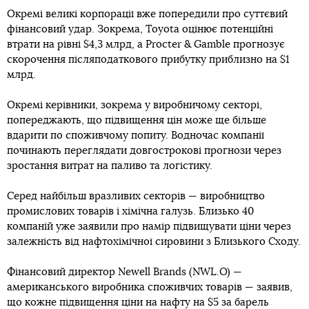
Окремі великі корпорації вже попередили про суттєвий
фінансовий удар. Зокрема, Toyota оцінює потенційні
втрати на рівні $4,3 млрд, а Procter & Gamble прогнозує
скорочення післяподаткового прибутку приблизно на $1
млрд.
Окремі керівники, зокрема у виробничому секторі,
попереджають, що підвищення цін може ще більше
вдарити по споживчому попиту. Водночас компанії
починають переглядати довгострокові прогнози через
зростання витрат на паливо та логістику.
Серед найбільш вразливих секторів — виробництво
промислових товарів і хімічна галузь. Близько 40
компаній уже заявили про намір підвищувати ціни через
залежність від нафтохімічної сировини з Близького Сходу.
Фінансовий директор Newell Brands (NWL.O) —
американського виробника споживчих товарів — заявив,
що кожне підвищення ціни на нафту на $5 за барель