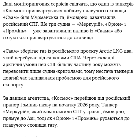
Дані моніторингових сервісів свідчать, що один із танкерів
«Космос» пришвартувався поблизу плавучого сховища
«Саам» біля Мурманська та, ймовірно, завантажив
російський СПГ. Ще три судна — «Меркурій», «Оріон» і
«Промінь» — уже завантажили паливо із «Саама» або
готуються пришвартуватися до сховища.
«Саам» зберігає газ із російського проєкту Arctic LNG два,
який перебуває під санкціями США. Через складні
арктичні умови цей СПГ більшу частину року можуть
перевозити лише судна-криголами, тому нестача танкерів
довгий час залишалася проблемою для російського
експорту.
За даними агентства, «Космос» перейшов під російський
прапор і змінив назву на початку 2026 року. Танкер
«Меркурій», який завантажили СПГ у травні, ймовірно,
прямує до Азії, тоді як «Оріон» і «Промінь» рухаються до
плавучого сховища газу.