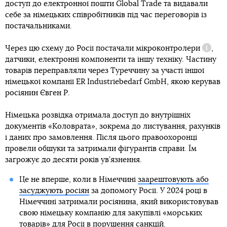
доступ до електронної пошти Global Trade та видавали
себе за німецьких співробітників під час переговорів із
постачальниками.
Через цю схему до Росії постачали
мікроконтролери
,
Довідк
датчики, електронні компоненти та іншу техніку. Частину
товарів переправляли через Туреччину за участі іншої
німецької компанії ER Industriebedarf GmbH, якою керував
росіянин Євген Р.
Німецька розвідка отримала доступ до внутрішніх
документів «Коловрата», зокрема до листування, рахунків
і даних про замовлення. Після цього правоохоронці
провели обшуки та затримали фігурантів справи. Їм
загрожує до десяти років ув’язнення.
Це не вперше, коли в Німеччині
заарештовують або
засуджують росіян
за допомогу Росії. У 2024 році в
Німеччині затримали росіянина, який використовував
свою німецьку компанію для закупівлі «морських
товарів» для Росії в порушення санкцій.