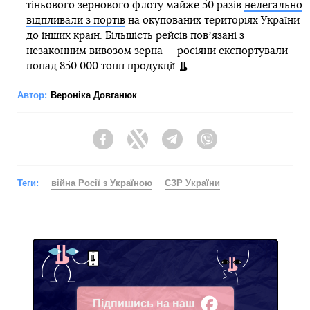
тіньового зернового флоту майже 50 разів
нелегально
відпливали з портів
на окупованих територіях України
до інших країн. Більшість рейсів повʼязані з
незаконним вивозом зерна — росіяни експортували
понад 850 000 тонн продукції.
Автор:
Вероніка Довганюк
Facebook
Twitter
Telegram
Viber
Теги:
війна Росії з Україною
СЗР України
Підпишись на наш