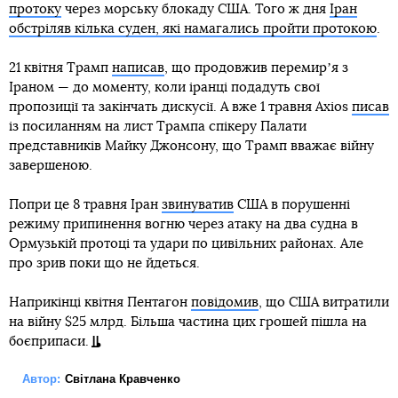
протоку
через морську блокаду США. Того ж дня
Іран
обстріляв кілька суден, які намагались пройти протокою
.
21 квітня Трамп
написав
, що продовжив перемирʼя з
Іраном — до моменту, коли іранці подадуть свої
пропозиції та закінчать дискусії. А вже 1 травня Axios
писав
із посиланням на лист Трампа спікеру Палати
представників Майку Джонсону, що Трамп вважає війну
завершеною.
Попри це 8 травня Іран
звинуватив
США в порушенні
режиму припинення вогню через атаку на два судна в
Ормузькій протоці та удари по цивільних районах. Але
про зрив поки що не йдеться.
Наприкінці квітня Пентагон
повідомив
, що США витратили
на війну $25 млрд. Більша частина цих грошей пішла на
боєприпаси.
Автор:
Світлана Кравченко