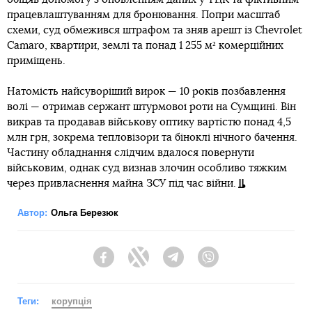
працевлаштуванням для бронювання. Попри масштаб
схеми, суд обмежився штрафом та зняв арешт із Chevrolet
Camaro, квартири, землі та понад 1 255 м² комерційних
приміщень.
Натомість найсуворіший вирок — 10 років позбавлення
волі — отримав сержант штурмової роти на Сумщині. Він
викрав та продавав військову оптику вартістю понад 4,5
млн грн, зокрема тепловізори та біноклі нічного бачення.
Частину обладнання слідчим вдалося повернути
військовим, однак суд визнав злочин особливо тяжким
через привласнення майна ЗСУ під час війни.
Автор:
Ольга Березюк
Facebook
Twitter
Telegram
Viber
Теги:
корупція