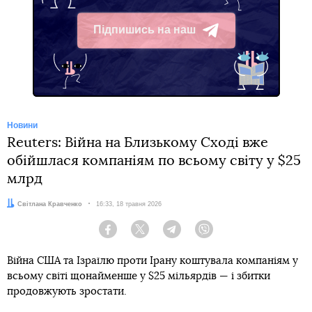
Підпишись на наш
Telegram
Новини
Reuters: Війна на Близькому Сході вже
обійшлася компаніям по всьому світу у $25
млрд
Автор:
Світлана Кравченко
Дата:
16:33, 18 травня 2026
Facebook
Twitter
Telegram
Viber
Війна США та Ізраїлю проти Ірану коштувала компаніям у
всьому світі щонайменше у $25 мільярдів — і збитки
продовжують зростати.