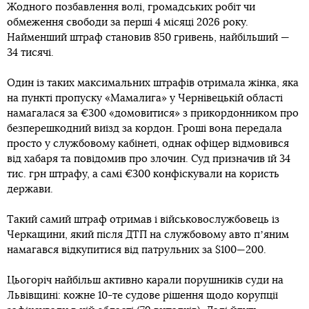
Жодного позбавлення волі, громадських робіт чи
обмеження свободи за перші 4 місяці 2026 року.
Найменший штраф становив 850 гривень, найбільший —
34 тисячі.
Один із таких максимальних штрафів отримала жінка, яка
на пункті пропуску «Мамалига» у Чернівецькій області
намагалася за €300 «домовитися» з прикордонником про
безперешкодний виїзд за кордон. Гроші вона передала
просто у службовому кабінеті, однак офіцер відмовився
від хабаря та повідомив про злочин. Суд призначив їй 34
тис. грн штрафу, а самі €300 конфіскували на користь
держави.
Такий самий штраф отримав і військовослужбовець із
Черкащини, який після ДТП на службовому авто пʼяним
намагався відкупитися від патрульних за $100—200.
Цьогоріч найбільш активно карали порушників суди на
Львівщині: кожне 10-те судове рішення щодо корупції