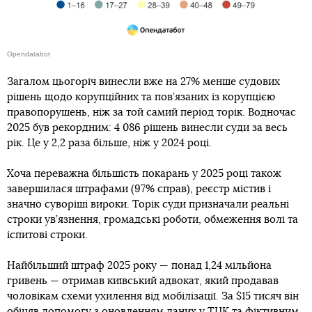
Opendatabot
Загалом цьогоріч винесли вже на 27% менше судових
рішень щодо корупційних та пов’язаних із корупцією
правопорушень, ніж за той самий період торік. Водночас
2025 був рекордним: 4 086 рішень винесли суди за весь
рік. Це у 2,2 раза більше, ніж у 2024 році.
Хоча переважна більшість покарань у 2025 році також
завершилася штрафами (97% справ), реєстр містив і
значно суворіші вироки. Торік суди призначали реальні
строки ув’язнення, громадські роботи, обмеження волі та
іспитові строки.
Найбільший штраф 2025 року — понад 1,24 мільйона
гривень — отримав київський адвокат, який продавав
чоловікам схеми ухилення від мобілізації. За $15 тисяч він
обіцяв допомогу з оновленням даних у ТЦК та фіктивним