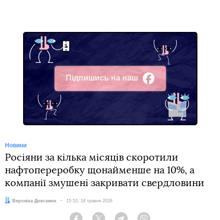
Підпишись на наш
Facebook
Новини
Росіяни за кілька місяців скоротили
нафтопереробку щонайменше на 10%, а
компанії змушені закривати свердловини
Автор:
Вероніка Довганюк
Дата:
15:53, 18 травня 2026