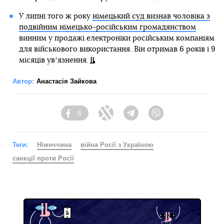
У липні того ж року
німецький суд визнав чоловіка з
подвійним німецько-російським громадянством
винним у продажі електроніки російським компаніям
для військового використання. Він отримав 6 років і 9
місяців увʼязнення.
Автор:
Анастасія Зайкова
6
Facebook
Twitter
Telegram
Viber
Теги:
Німеччина
війна Росії з Україною
санкції проти Росії