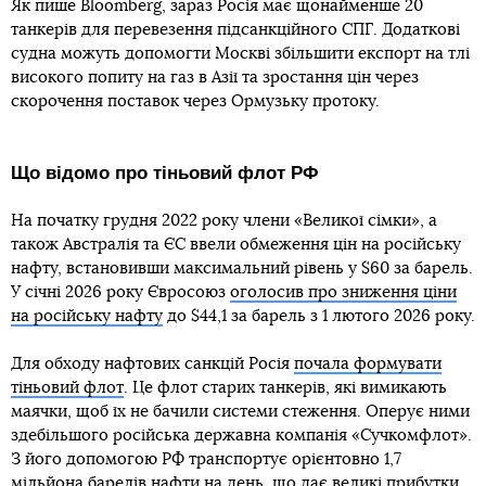
Як пише Bloomberg, зараз Росія має щонайменше 20
танкерів для перевезення підсанкційного СПГ. Додаткові
судна можуть допомогти Москві збільшити експорт на тлі
високого попиту на газ в Азії та зростання цін через
скорочення поставок через Ормузьку протоку.
Що відомо про тіньовий флот РФ
На початку грудня 2022 року члени «Великої сімки», а
також Австралія та ЄС ввели обмеження цін на російську
нафту, встановивши максимальний рівень у $60 за барель.
У січні 2026 року Євросоюз
оголосив про зниження ціни
на російську нафту
до $44,1 за барель з 1 лютого 2026 року.
Для обходу нафтових санкцій Росія
почала формувати
тіньовий флот
. Це флот старих танкерів, які вимикають
маячки, щоб їх не бачили системи стеження. Оперує ними
здебільшого російська державна компанія «Сучкомфлот».
З його допомогою РФ транспортує орієнтовно 1,7
мільйона барелів нафти на день, що дає великі прибутки