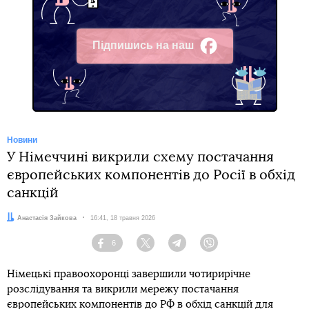
Підпишись на наш
Facebook
Новини
У Німеччині викрили схему постачання
європейських компонентів до Росії в обхід
санкцій
Автор:
Анастасія Зайкова
Дата:
16:41, 18 травня 2026
6
Facebook
Twitter
Telegram
Viber
Німецькі правоохоронці завершили чотирирічне
розслідування та викрили мережу постачання
європейських компонентів до РФ в обхід санкцій для