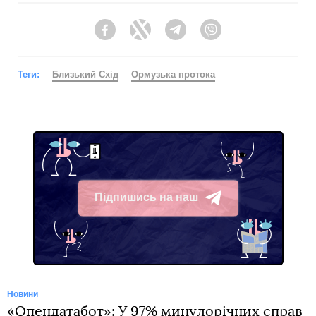
Facebook
Twitter
Telegram
Viber
Теги:
Близький Схід
Ормузька протока
Підпишись на наш
Telegram
Новини
«Опендатабот»: У 97% минулорічних справ