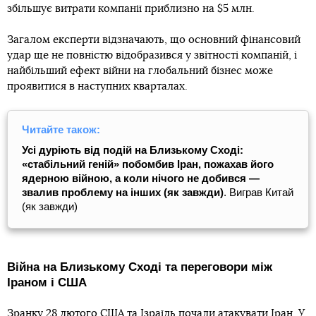
збільшує витрати компанії приблизно на $5 млн.
Загалом експерти відзначають, що основний фінансовий
удар ще не повністю відобразився у звітності компаній, і
найбільший ефект війни на глобальний бізнес може
проявитися в наступних кварталах.
Читайте також:
Усі дуріють від подій на Близькому Сході:
«стабільний геній» побомбив Іран, пожахав його
ядерною війною, а коли нічого не добився —
звалив проблему на інших (як завжди)
. Виграв Китай
(як завжди)
Війна на Близькому Сході та переговори між
Іраном і США
Зранку 28 лютого США та Ізраїль
почали атакувати
Іран. У