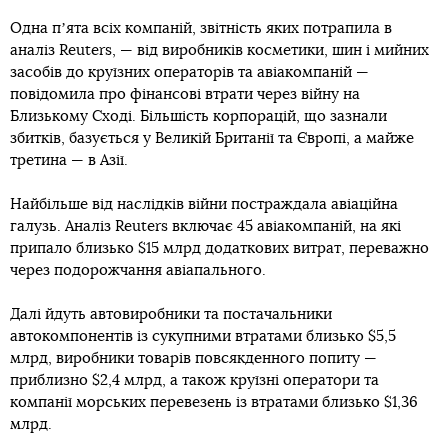
Одна пʼята всіх компаній, звітність яких потрапила в
аналіз Reuters, — від виробників косметики, шин і мийних
засобів до круїзних операторів та авіакомпаній —
повідомила про фінансові втрати через війну на
Близькому Сході. Більшість корпорацій, що зазнали
збитків, базується у Великій Британії та Європі, а майже
третина — в Азії.
Найбільше від наслідків війни постраждала авіаційна
галузь. Аналіз Reuters включає 45 авіакомпаній, на які
припало близько $15 млрд додаткових витрат, переважно
через подорожчання авіапального.
Далі йдуть автовиробники та постачальники
автокомпонентів із сукупними втратами близько $5,5
млрд, виробники товарів повсякденного попиту —
приблизно $2,4 млрд, а також круїзні оператори та
компанії морських перевезень із втратами близько $1,36
млрд.