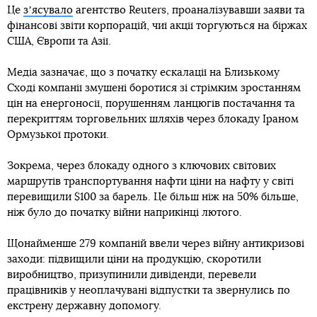
Це
зʼясувало
агентство Reuters, проаналізувавши заяви та
фінансові звіти корпорацій, чиї акції торгуються на біржах
США, Європи та Азії.
Медіа зазначає, що з початку ескалації на Близькому
Сході компанії змушені боротися зі стрімким зростанням
цін на енергоносії, порушенням ланцюгів постачання та
перекриттям торговельних шляхів через блокаду Іраном
Ормузької протоки.
Зокрема, через блокаду одного з ключових світових
маршрутів транспортування нафти ціни на нафту у світі
перевищили $100 за барель. Це більш ніж на 50% більше,
ніж було до початку війни наприкінці лютого.
Щонайменше 279 компаній ввели через війну антикризові
заходи: підвищили ціни на продукцію, скоротили
виробництво, призупинили дивіденди, перевели
працівників у неоплачувані відпустки та звернулись по
екстрену державну допомогу.