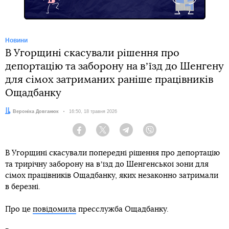
Новини
В Угорщині скасували рішення про
депортацію та заборону на вʼїзд до Шенгену
для сімох затриманих раніше працівників
Ощадбанку
Автор:
Вероніка Довганюк
Дата:
16:50, 18 травня 2026
Facebook
Twitter
Telegram
Viber
В Угорщині скасували попередні рішення про депортацію
та трирічну заборону на вʼїзд до Шенгенської зони для
сімох працівників Ощадбанку, яких незаконно затримали
в березні.
Про це
повідомила
пресслужба Ощадбанку.