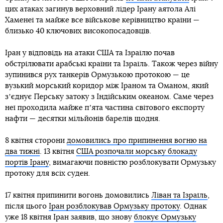
цих атаках загинув верховний лідер Ірану аятола Алі
Хаменеї та майже все військове керівництво країни —
близько 40 ключових високопосадовців.
Іран у відповідь на атаки США та Ізраїлю почав
обстрілювати арабські країни та Ізраїль. Також через війну
зупинився рух танкерів Ормузькою протокою — це
вузький морський коридор між Іраном та Оманом, який
зʼєднує Перську затоку з Індійським океаном. Саме через
неї проходила майже пʼята частина світового експорту
нафти — десятки мільйонів барелів щодня.
8 квітня сторони
домовились про припинення вогню на
два тижні
. 13 квітня
США розпочали морську блокаду
портів Ірану
, вимагаючи повністю розблокувати Ормузьку
протоку для всіх суден.
17 квітня припинити вогонь домовились
Ліван та Ізраїль
,
після цього
Іран розблокував Ормузьку протоку
. Однак
уже 18 квітня Іран заявив, що знову
блокує Ормузьку