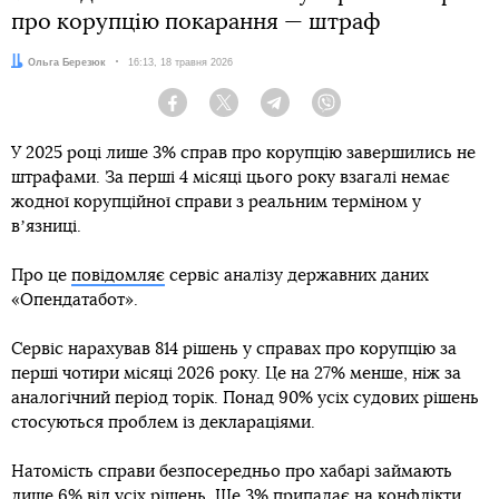
про корупцію покарання — штраф
Автор:
Ольга Березюк
Дата:
16:13, 18 травня 2026
Facebook
Twitter
Telegram
Viber
У 2025 році лише 3% справ про корупцію завершились не
штрафами. За перші 4 місяці цього року взагалі немає
жодної корупційної справи з реальним терміном у
вʼязниці.
Про це
повідомляє
сервіс аналізу державних даних
«Опендатабот».
Сервіс нарахував 814 рішень у справах про корупцію за
перші чотири місяці 2026 року. Це на 27% менше, ніж за
аналогічний період торік. Понад 90% усіх судових рішень
стосуються проблем із деклараціями.
Натомість справи безпосередньо про хабарі займають
лише 6% від усіх рішень. Ще 3% припадає на конфлікти