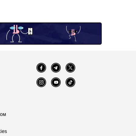
Facebook
Telegram
Twitter
Instagram
YouTube
TikTok
том
ies