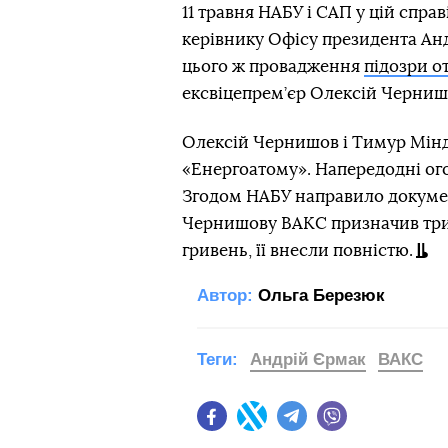
11 травня НАБУ і САП у цій справ
керівнику Офісу президента Анд
цього ж провадження
підозри о
ексвіцепрем’єр Олексій Чернишо
Олексій Чернишов і Тимур Мінд
«Енергоатому». Напередодні ого
Згодом НАБУ направило докумен
Чернишову ВАКС призначив трим
гривень, її внесли повністю.
Автор:
Ольга Березюк
Теги:
Андрій Єрмак
ВАКС
Facebook
Twitter
Telegram
Viber