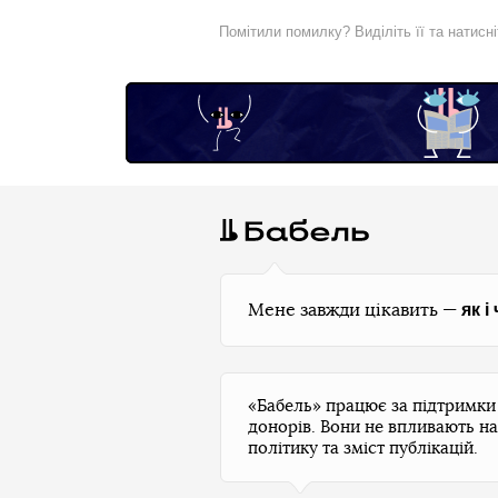
Помітили помилку? Виділіть її та натисн
як і
Мене завжди цікавить —
«Бабель» працює за підтримк
донорів. Вони не впливають на
політику та зміст публікацій.