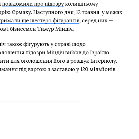
і
повідомили про підозру
колишньому
рію Єрмаку. Наступного дня, 12 травня, у межах
тримали ще шестеро фігурантів
, серед них —
в і бізнесмен Тимур Міндіч.
іч також фігурують у справі щодо
лошення підозри Міндіч виїхав до Ізраїлю.
ти для оголошення його в розшук Інтерполу.
ання під вартою з заставою у 120 мільйонів