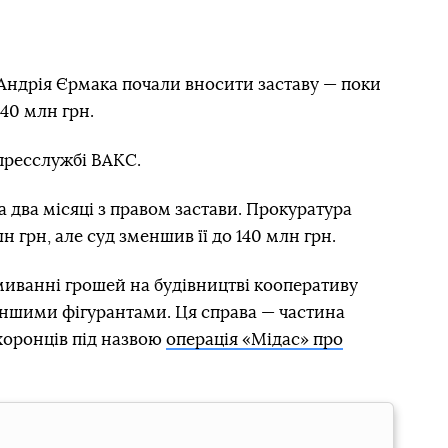
Андрія Єрмака почали вносити заставу — поки
140 млн грн.
пресслужбі ВАКС.
а два місяці з правом застави. Прокуратура
н грн, але суд зменшив її до 140 млн грн.
миванні грошей на будівництві кооперативу
іншими фігурантами. Ця справа — частина
хоронців під назвою
операція «Мідас» про