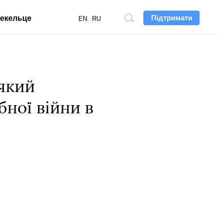
Підтримати
екельце
Пошук
EN
RU
по
сайту
 який
ної війни в