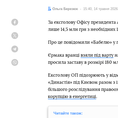
Автор:
Ольга Березюк
Дата:
15:40, 14 травня 2026
За ексголову Офісу президента 
Facebook
лише 14,5 млн грн з необхідних 
Twitter
Про це повідомили «Бабелю» у 
Telegram
Єрмака вранці
взяли під варту
н
просила заставу в розмірі 180 мл
Viber
Ексголову ОП підозрюють у від
«Династія» під Києвом разом з 
більшого розслідування правоо
корупцію в енергетиці
.
Читайте також: