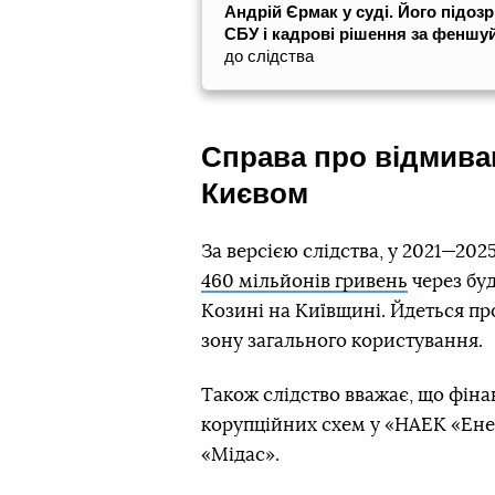
Андрій Єрмак у суді. Його підоз
СБУ і кадрові рішення за феншу
до слідства
Справа про відмиван
Києвом
За версією слідства, у 2021—20
460 мільйонів гривень
через бу
Козині на Київщині. Йдеться пр
зону загального користування.
Також слідство вважає, що фіна
корупційних схем у «НАЕК «Енер
«Мідас».