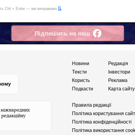
іть
Ctrl
+
Enter
— ми виправимо
Підпишись на наш
Facebook
Новини
Редакція
Тексти
Інвестори
Користь
Реклама
 чому
Подкасти
Карта сайту
Правила редакції
и міжнародних
Політика користування сай
 редакційну
Політика конфіденційності
Політика використання cook