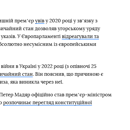
ишній премʼєр
увів
у 2020 році у звʼязку з
вичайний стан дозволяв угорському уряду
 указів. У Європарламенті
відреагували та
«абсолютно несумісним із європейськими
йни в Україні у 2022 році (з опівночі 25
ичайний стан
. Він пояснив, що причиною є
иза, яка виникла через неї.
» Петер Мадяр офіційно став премʼєр-міністром
що
розпочинає перегляд конституційної