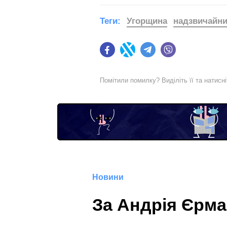
Теги:
Угорщина
надзвичайни
Facebook
Twitter
Telegram
Viber
Помітили помилку? Виділіть її та натисн
Новини
За Андрія Єрма