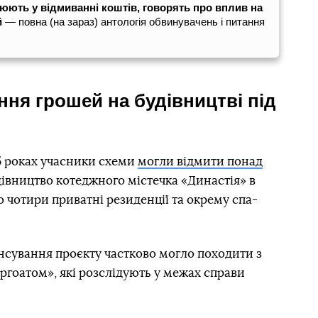
рюють у відмиванні коштів, говорять про вплив на
й
— повна (на зараз) антологія обвинувачень і питання
ня грошей на будівництві під
25 роках учасники схеми
могли відмити понад
дівництво котеджного містечка «Династія» в
о чотири приватні резиденції та окрему спа-
нсування проєкту частково могло походити з
гоатом», які розслідують у межах справи