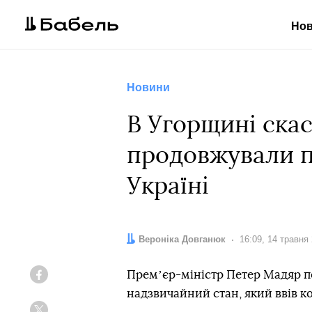
Но
Новини
В Угорщині ска
продовжували п
Україні
Автор:
Вероніка Довганюк
Дата:
16:09, 14 травня
Премʼєр-міністр Петер Мадяр п
Facebook
надзвичайний стан, який ввів к