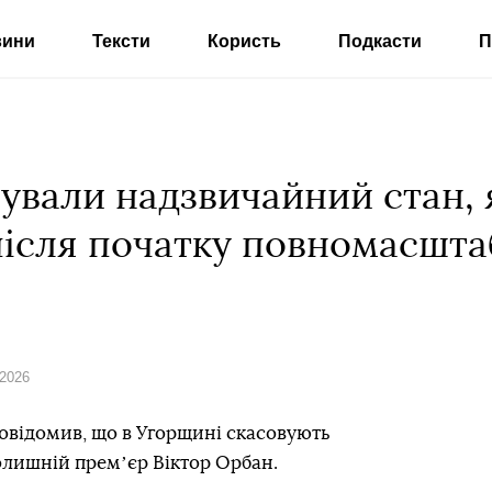
вини
Тексти
Користь
Подкасти
П
сували надзвичайний стан,
ісля початку повномасштаб
 2026
овідомив, що в Угорщині скасовують
олишній премʼєр Віктор Орбан.