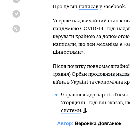
Twitter
Про це він
написав
у Facebook.
Telegram
Уперше надзвичайний стан кол
пандемією COVID-19. Тоді надз
Viber
керувати країною за допомогою
написали
, що цей механізм є 
цінностями».
Після початку повномасштабної ві
травня) Орбан
продовжив надзв
війна в Україні та економічна кр
9 травня лідер партії «Тиса
Угорщини. Тоді він сказав, 
системи
.
Автор:
Вероніка Довганюк