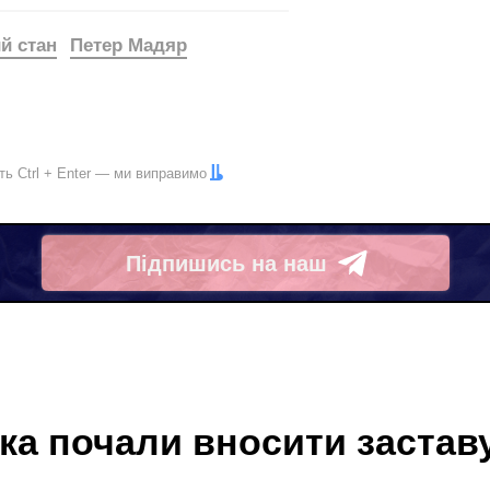
й стан
Петер Мадяр
іть
Ctrl
+
Enter
— ми виправимо
Підпишись на наш
Telegram
ка почали вносити застав