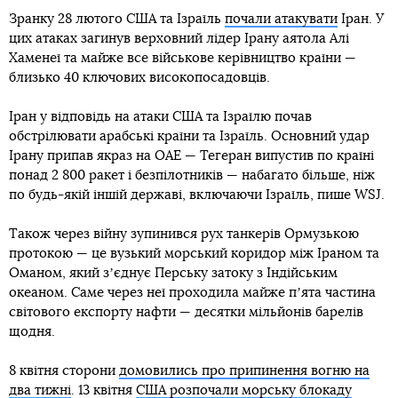
Зранку 28 лютого США та Ізраїль
почали атакувати
Іран. У
цих атаках загинув верховний лідер Ірану аятола Алі
Хаменеї та майже все військове керівництво країни —
близько 40 ключових високопосадовців.
Іран у відповідь на атаки США та Ізраїлю почав
обстрілювати арабські країни та Ізраїль. Основний удар
Ірану припав якраз на ОАЕ — Тегеран випустив по країні
понад 2 800 ракет і безпілотників — набагато більше, ніж
по будь-якій іншій державі, включаючи Ізраїль, пише WSJ.
Також через війну зупинився рух танкерів Ормузькою
протокою — це вузький морський коридор між Іраном та
Оманом, який зʼєднує Перську затоку з Індійським
океаном. Саме через неї проходила майже пʼята частина
світового експорту нафти — десятки мільйонів барелів
щодня.
8 квітня сторони
домовились про припинення вогню на
два тижні
. 13 квітня
США розпочали морську блокаду