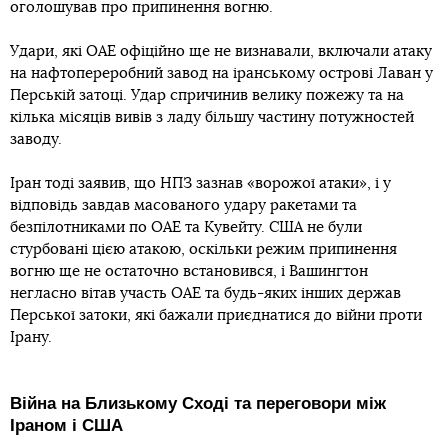
оголошував про припинення вогню.
Удари, які ОАЕ офіційно ще не визнавали, включали атаку
на нафтопереробний завод на іранському острові Лаван у
Перській затоці. Удар спричинив велику пожежу та на
кілька місяців вивів з ладу більшу частину потужностей
заводу.
Іран тоді заявив, що НПЗ зазнав «ворожої атаки», і у
відповідь завдав масованого удару ракетами та
безпілотниками по ОАЕ та Кувейту. США не були
стурбовані цією атакою, оскільки режим припинення
вогню ще не остаточно встановився, і Вашингтон
негласно вітав участь ОАЕ та будь-яких інших держав
Перської затоки, які бажали приєднатися до війни проти
Ірану.
Війна на Близькому Сході та переговори між
Іраном і США