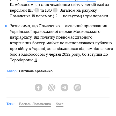
Камбососом
він став чемпіоном світу у легкій вазі за
версіями
IBF
та
IBO
. Загалом на рахунку
Довідка
Довідка
Ломаченка 18 перемог (12 — нокаутом) і три поразки.
Зазначимо, що Ломаченко — активний прихожанин
Української православної церкви Московського
патріархату. Від початку повномасштабного
вторгнення боксер майже не висловлювався публічно
про війну в Україні, хоча відмовився від чемпіонського
бою з Камбососом у червні 2022 року, бо вступив до
Тероборони.
Автор:
Світлана Кравченко
Facebook
Twitter
Telegram
Viber
Теги:
Василь Ломаченко
бокс