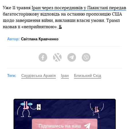
Уже 11 травня
Іран через посередників у Пакистані передав
багатосторінкову відповідь на останню пропозицію США
щодо завершення війни, виклавши власні умови. Трамп
назвав її «неприйнятною».
Автор:
Світлана Кравченко
Facebook
Twitter
Telegram
Viber
Теги:
Саудівська Аравія
Іран
Близький Схід
Підпишись на наш