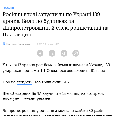
Новини
Росіяни вночі запустили по Україні 139
дронів. Били по будинках на
Дніпропетровщині й електропідстанції на
Полтавщині
Автор:
Світлана Кравченко
Дата:
08:52, 13 травня 2026
Facebook
Twitter
Telegram
Viber
У ніч на 13 травня російські війська атакували Україну 139
ударними дронами. ППО вдалося знешкодити 111 з них.
Про це
звітують
Повітряні сили ЗСУ.
Ще 20 ударних БпЛА влучили у 13 місцях, на чотирьох
локаціях — впали уламки.
Дніпропетровщину росіяни
атакували
майже 30 разів.