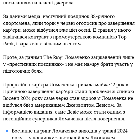
посиланням на власні джерела.
За даними медіа, наступний поєдинок 38-річного
спортсмена, який торік у червні
оголосив
про завершення
карʼєри, може відбутися вже цієї осені. 12 травня у нього
закінчився контракт з промоутерською компанією Top
Rank, і зараз він є вільним агентом.
Проте, за даними The Ring, Ломаченко зацікавлений лише
у «престижних поєдинках» і не має наміру брати участь у
підготовчих боях.
Професійна карʼєра Ломаченка тривала майже 12 років.
Причиною завершення карʼєри стали проблеми зі спиною.
Восени 2024 року саме через стан здоровʼя Ломаченка не
відбувся бій з американцем Джервонтом Девісом. За
інформацією видання, саме Девіс може стати одним з
потенційних суперників Ломаченка після повернення.
Востаннє на ринг Ломаченко виходив у травні 2024
року — у
поєдинку з австралійцем Джорджем