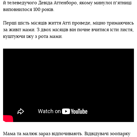
й телеведучого Девіда Аттенборо, якому минулої пʼятниці
виповнилося 100 років.
Перші шість місяців життя Атті проведе, міцно тримаючись
за живіт мами. З двох місяців він почне вчитися їсти листя,
куштуючи їжу з рота мами.
Мама та малюк зараз відпочивають. Відвідувачі зоопарку