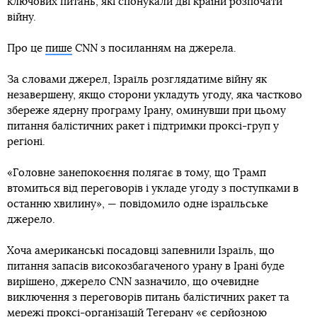
ключових питань, які спонукали дві країни розпочати
війну.
Про це
пише
CNN з посиланням на джерела.
За словами джерел, Ізраїль розглядатиме війну як
незавершену, якщо сторони укладуть угоду, яка частково
збереже ядерну програму Ірану, оминувши при цьому
питання балістичних ракет і підтримки проксі-груп у
регіоні.
«Головне занепокоєння полягає в тому, що Трамп
втомиться від переговорів і укладе угоду з поступками в
останню хвилину», — повідомило одне ізраїльське
джерело.
Хоча американські посадовці запевнили Ізраїль, що
питання запасів високозбагаченого урану в Ірані буде
вирішено, джерело CNN зазначило, що очевидне
виключення з переговорів питань балістичних ракет та
мережі проксі-організацій Тегерану «є серйозною