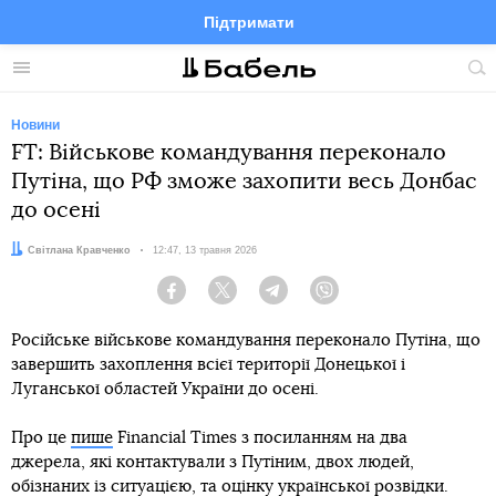
Підтримати
Facebook
Telegram
Twitter
Instagram
Меню
По
по
сай
Новини
FT: Військове командування переконало
Путіна, що РФ зможе захопити весь Донбас
до осені
Автор:
Світлана Кравченко
Дата:
12:47, 13 травня 2026
Facebook
Twitter
Telegram
Viber
Російське військове командування переконало Путіна, що
завершить захоплення всієї території Донецької і
Луганської областей України до осені.
Про це
пише
Financial Times з посиланням на два
джерела, які контактували з Путіним, двох людей,
обізнаних із ситуацією, та оцінку української розвідки.