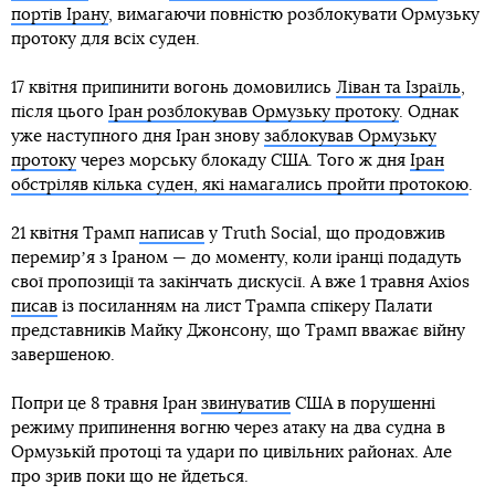
портів Ірану
, вимагаючи повністю розблокувати Ормузьку
протоку для всіх суден.
17 квітня припинити вогонь домовились
Ліван та Ізраїль
,
після цього
Іран розблокував Ормузьку протоку
. Однак
уже наступного дня Іран знову
заблокував Ормузьку
протоку
через морську блокаду США. Того ж дня
Іран
обстріляв кілька суден, які намагались пройти протокою
.
21 квітня Трамп
написав
у Truth Social, що продовжив
перемирʼя з Іраном — до моменту, коли іранці подадуть
свої пропозиції та закінчать дискусії. А вже 1 травня Axios
писав
із посиланням на лист Трампа спікеру Палати
представників Майку Джонсону, що Трамп вважає війну
завершеною.
Попри це 8 травня Іран
звинуватив
США в порушенні
режиму припинення вогню через атаку на два судна в
Ормузькій протоці та удари по цивільних районах. Але
про зрив поки що не йдеться.