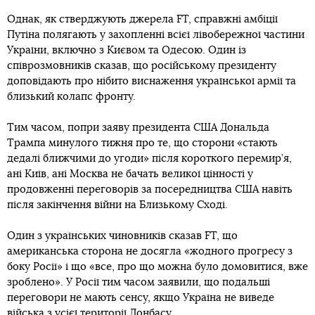
Однак, як стверджують джерела FT, справжні амбіції
Путіна полягають у захопленні всієї лівобережної частини
України, включно з Києвом та Одесою. Один із
співрозмовників сказав, що російському президенту
доповідають про нібито виснаження української армії та
близький колапс фронту.
Тим часом, попри заяву президента США Дональда
Трампа минулого тижня про те, що сторони «стають
дедалі ближчими до угоди» після короткого перемир’я,
ані Київ, ані Москва не бачать великої цінності у
продовженні переговорів за посередництва США навіть
після закінчення війни на Близькому Сході.
Один з українських чиновників сказав FT, що
американська сторона не досягла «жодного прогресу з
боку Росії» і що «все, про що можна було домовитися, вже
зроблено». У Росії тим часом заявили, що подальші
переговори не мають сенсу, якщо Україна не виведе
війська з усієї території Донбасу.