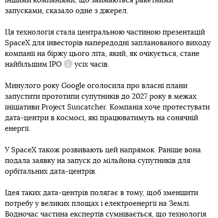
іншими компаніями, що займаються ракетними
запусками, сказало одне з джерел.
Ця технологія стала центральною частиною презентацій
SpaceX для інвесторів напередодні запланованого виходу
компанії на біржу цього літа, який, як очікується, стане
найбільшим
IPO
усіх часів.
Довідка
Минулого року Google оголосила про власні плани
запустити прототипи супутників до 2027 року в межах
ініціативи Project Suncatcher. Компанія хоче протестувати
дата-центри в космосі, які працюватимуть на сонячній
енергії.
У SpaceX також розвивають цей напрямок. Раніше вона
подала заявку на запуск до мільйона супутників для
орбітальних дата-центрів.
Ідея таких дата-центрів полягає в тому, щоб зменшити
потребу у великих площах і електроенергії на Землі.
Водночас частина експертів сумнівається, що технологія