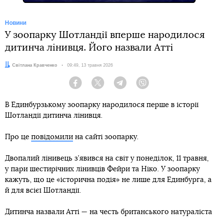
Новини
У зоопарку Шотландії вперше народилося
дитинча лінивця. Його назвали Атті
Автор:
Світлана Кравченко
Дата:
09:49, 13 травня 2026
Facebook
Twitter
Telegram
Viber
В Единбурзькому зоопарку народилося перше в історії
Шотландії дитинча лінивця.
Про це
повідомили
на сайті зоопарку.
Двопалий лінивець з’явився на світ у понеділок, 11 травня,
у пари шестирічних лінивців Фейри та Ніко. У зоопарку
кажуть, що це «історична подія» не лише для Единбурга, а
й для всієї Шотландії.
Дитинча назвали Атті — на честь британського натураліста