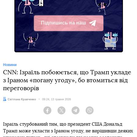
Підпишись на наш
Telegram
Новини
CNN: Ізраїль побоюється, що Трамп укладе
з Іраном «погану угоду», бо втомиться від
переговорів
Автор:
Світлана Кравченко
Дата:
09:24, 13 травня 2026
Facebook
Twitter
Telegram
Viber
Ізраїль стурбований тим, що президент США Дональд
Трамп може укласти з Іраном угоду, не вирішивши деяких