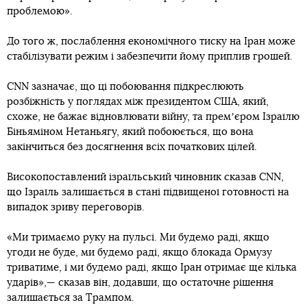
проблемою».
До того ж, послаблення економічного тиску на Іран може
стабілізувати режим і забезпечити йому приплив грошей.
CNN зазначає, що ці побоювання підкреслюють
розбіжність у поглядах між президентом США, який,
схоже, не бажає відновлювати війну, та премʼєром Ізраїлю
Біньяміном Нетаньягу, який побоюється, що вона
закінчиться без досягнення всіх початкових цілей.
Високопоставлений ізраїльський чиновник сказав CNN,
що Ізраїль залишається в стані підвищеної готовності на
випадок зриву переговорів.
«Ми тримаємо руку на пульсі. Ми будемо раді, якщо
угоди не буде, ми будемо раді, якщо блокада Ормузу
триватиме, і ми будемо раді, якщо Іран отримає ще кілька
ударів»,— сказав він, додавши, що остаточне рішення
залишається за Трампом.