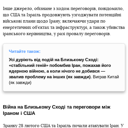
Інше джерело, обізнане з ходом переговорів, повідомило,
що США та Ізраїль продовжують узгоджувати потенційні
військові плани щодо Ірану, включаючи удари по
енергетичних об’єктах та інфраструктурі, а також убивства
іранського керівництва, у разі провалу переговорів.
Читайте також:
Усі дуріють від подій на Близькому Сході:
«стабільний геній» побомбив Іран, пожахав його
ядерною війною, а коли нічого не добився —
звалив проблему на інших (як завжди)
. Виграв Китай
(як завжди)
Війна на Близькому Сході та переговори між
Іраном і США
Зранку 28 лютого США та Ізраїль
почали атакувати
Іран. У