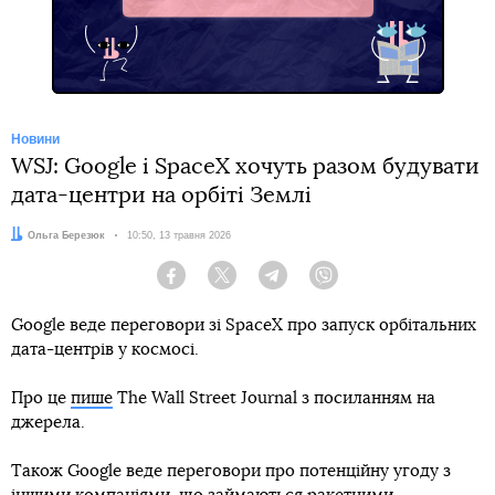
Telegram
Новини
WSJ: Google і SpaceX хочуть разом будувати
дата-центри на орбіті Землі
Автор:
Ольга Березюк
Дата:
10:50, 13 травня 2026
Facebook
Twitter
Telegram
Viber
Google веде переговори зі SpaceX про запуск орбітальних
дата-центрів у космосі.
Про це
пише
The Wall Street Journal з посиланням на
джерела.
IPO (Initial Public Offering)
Також Google веде переговори про потенційну угоду з