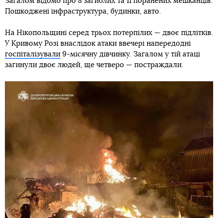
Загалом відомо про 8 загиблих та 11 поранених мешканців.
Пошкоджені інфраструктура, будинки, авто.
На Нікопольщині серед трьох потерпілих — двоє підлітків.
У Кривому Розі внаслідок атаки ввечері напередодні
госпіталізували
9-місячну дівчинку. Загалом у тій атаці
загинули двоє людей, ще четверо — постраждали.