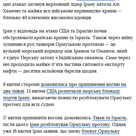
цих атаках загинув верховний лідер Ірану аятола Алі
Хаменеї та майже все військове керівництво країни —
близько 40 ключових високопосадовців.
Іран у відповідь на атаки США та Ізраїлю почав
обстрілювати арабські країни та Ізраїль. Також через війну
зупинився рух танкерів Ормузькою протокою — це
вузький морський коридор між Іраном та Оманом, який
зʼєднує Перську затоку з Індійським океаном. Саме через
неї проходила майже пʼята частина світового експорту
нафти — десятки мільйонів барелів щодня.
8 квітня сторони
домовились про припинення вогню на
два тижні
. 13 квітня
США розпочали морську блокаду
портів Ірану
, вимагаючи повністю розблокувати Ормузьку
протоку для всіх суден.
17 квітня припинити вогонь домовились
Ліван та Ізраїль
,
після цього
Іран розблокував Ормузьку протоку
. Однак
уже 18 квітня Іран заявив, що знову
блокує Ормузьку