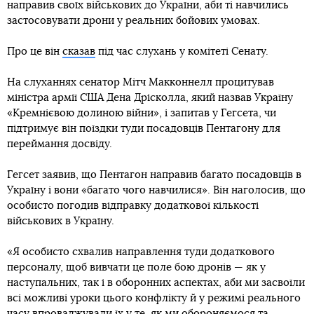
направив своїх військових до України, аби ті навчились
застосовувати дрони у реальних бойових умовах.
Про це він
сказав
під час слухань у комітеті Сенату.
На слуханнях сенатор Мітч Макконнелл процитував
міністра армії США Дена Дрісколла, який назвав Україну
«Кремнієвою долиною війни», і запитав у Гегсета, чи
підтримує він поїздки туди посадовців Пентагону для
переймання досвіду.
Гегсет заявив, що Пентагон направив багато посадовців в
Україну і вони «багато чого навчилися». Він наголосив, що
особисто погодив відправку додаткової кількості
військових в Україну.
«Я особисто схвалив направлення туди додаткового
персоналу, щоб вивчати це поле бою дронів — як у
наступальних, так і в оборонних аспектах, аби ми засвоїли
всі можливі уроки цього конфлікту й у режимі реального
часу впроваджували їх у те, як ми обороняємося та