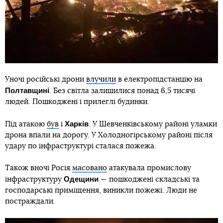
Уночі російські дрони
влучили
в електропідстанцію на
Полтавщині
. Без світла залишилися понад 6,5 тисячі
людей. Пошкоджені і прилеглі будинки.
Харків
Під атакою
був
і
. У Шевченківському районі уламки
дрона впали на дорогу. У Холодногірському районі після
удару по інфраструктурі сталася пожежа.
Також вночі Росія
масовано
атакувала промислову
Одещини
інфраструктуру
— пошкоджені складські та
господарські приміщення, виникли пожежі. Люди не
постраждали.