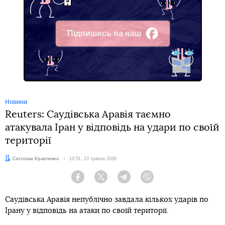
Підпишись на наш
Facebook
Новини
Reuters: Саудівська Аравія таємно
атакувала Іран у відповідь на удари по своїй
території
Автор:
Світлана Кравченко
Дата:
10:51, 13 травня 2026
Facebook
Twitter
Telegram
Viber
Саудівська Аравія непублічно завдала кількох ударів по
Ірану у відповідь на атаки по своїй території.