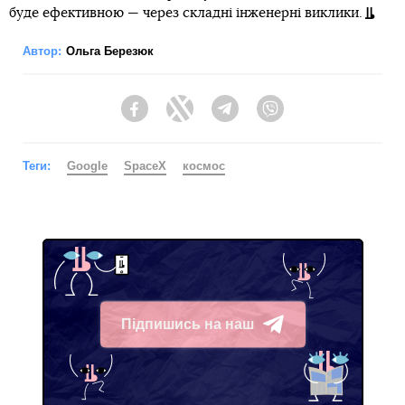
буде ефективною — через складні інженерні виклики.
Автор:
Ольга Березюк
Facebook
Twitter
Telegram
Viber
Теги:
Google
SpaceX
космос
Підпишись на наш
Telegram