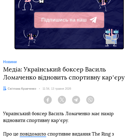
Підпишись на наш
Telegram
Новини
Медіа: Український боксер Василь
Ломаченко відновить спортивну карʼєру
Автор:
Світлана Кравченко
Дата:
11:54, 13 травня 2026
Facebook
Twitter
Telegram
Viber
Український боксер Василь Ломаченко має намір
відновити спортивну карʼєру.
Про це
повідомило
спортивне видання The Ring з