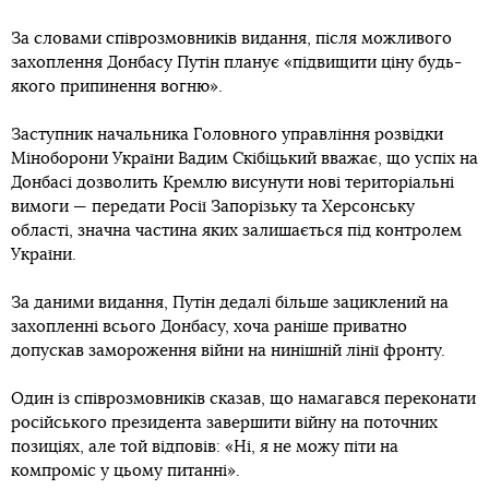
За словами співрозмовників видання, після можливого
захоплення Донбасу Путін планує «підвищити ціну будь-
якого припинення вогню».
Заступник начальника Головного управління розвідки
Міноборони України Вадим Скібіцький вважає, що успіх на
Донбасі дозволить Кремлю висунути нові територіальні
вимоги — передати Росії Запорізьку та Херсонську
області, значна частина яких залишається під контролем
України.
За даними видання, Путін дедалі більше зациклений на
захопленні всього Донбасу, хоча раніше приватно
допускав замороження війни на нинішній лінії фронту.
Один із співрозмовників сказав, що намагався переконати
російського президента завершити війну на поточних
позиціях, але той відповів: «Ні, я не можу піти на
компроміс у цьому питанні».