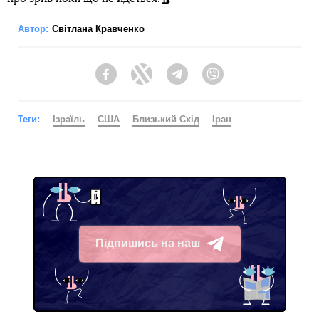
Автор:
Світлана Кравченко
Facebook
Twitter
Telegram
Viber
Теги:
Ізраїль
США
Близький Схід
Іран
Підпишись на наш
Telegram