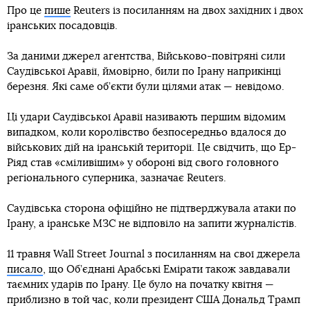
Про це
пише
Reuters із посиланням на двох західних і двох
іранських посадовців.
За даними джерел агентства, Військово-повітряні сили
Саудівської Аравії, ймовірно, били по Ірану наприкінці
березня. Які саме об’єкти були цілями атак — невідомо.
Ці удари Саудівської Аравії називають першим відомим
випадком, коли королівство безпосередньо вдалося до
військових дій на іранській території. Це свідчить, що Ер-
Ріяд став «сміливішим» у обороні від свого головного
регіонального суперника, зазначає Reuters.
Саудівська сторона офіційно не підтверджувала атаки по
Ірану, а іранське МЗС не відповіло на запити журналістів.
11 травня Wall Street Journal з посиланням на свої джерела
писало
, що Об’єднані Арабські Емірати також завдавали
таємних ударів по Ірану. Це було на початку квітня —
приблизно в той час, коли президент США Дональд Трамп