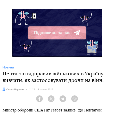
Підпишись на наш
Telegram
Новини
Пентагон відправив військових в Україну
вивчати, як застосовувати дрони на війні
Автор:
Ольга Березюк
Дата:
11:25, 13 травня 2026
Facebook
Twitter
Telegram
Viber
Міністр оборони США Піт Гегсет заявив, що Пентагон