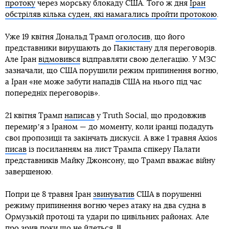
протоку
через морську блокаду США. Того ж дня
Іран
обстріляв кілька суден, які намагались пройти протокою
.
Уже 19 квітня Дональд Трамп
оголосив
, що його
представники вирушають до Пакистану для переговорів.
Але Іран
відмовився
відправляти свою делегацію. У МЗС
зазначали, що США порушили режим припинення вогню,
а Іран «не може забути нападів США на нього під час
попередніх переговорів».
21 квітня Трамп
написав
у Truth Social, що продовжив
перемирʼя з Іраном — до моменту, коли іранці подадуть
свої пропозиції та закінчать дискусії. А вже 1 травня Axios
писав
із посиланням на лист Трампа спікеру Палати
представників Майку Джонсону, що Трамп вважає війну
завершеною.
Попри це 8 травня Іран
звинуватив
США в порушенні
режиму припинення вогню через атаку на два судна в
Ормузькій протоці та удари по цивільних районах. Але
про зрив поки що не йдеться.