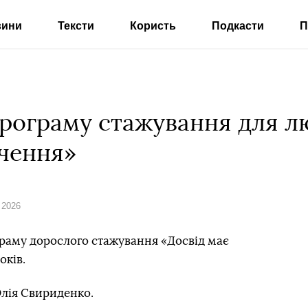
вини
Тексти
Користь
Подкасти
П
програму стажування для л
ачення»
 2026
граму дорослого стажування «Досвід має
оків.
лія Свириденко.