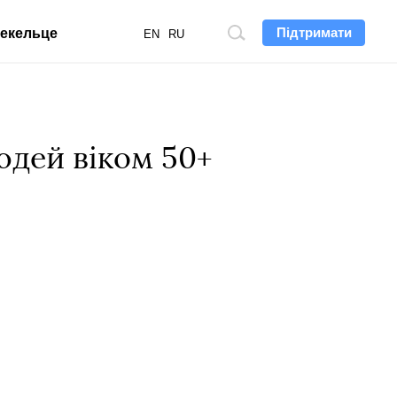
Підтримати
екельце
Пошук
EN
RU
по
сайту
юдей віком 50+