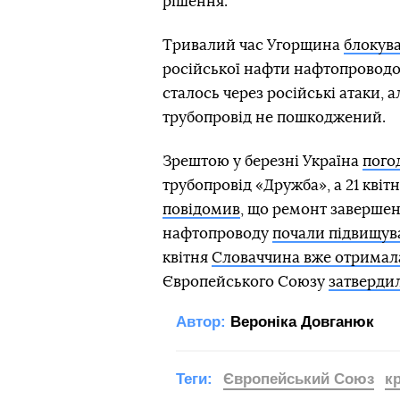
рішення.
Тривалий час Угорщина
блокув
російської нафти нафтопроводо
сталось через російські атаки,
трубопровід не пошкоджений.
Зрештою у березні Україна
пого
трубопровід «Дружба», а 21 кві
повідомив
, що ремонт завершени
нафтопроводу
почали підвищув
квітня
Словаччина вже отримал
Європейського Союзу
затверди
Автор:
Вероніка Довганюк
Теги:
Європейський Союз
к