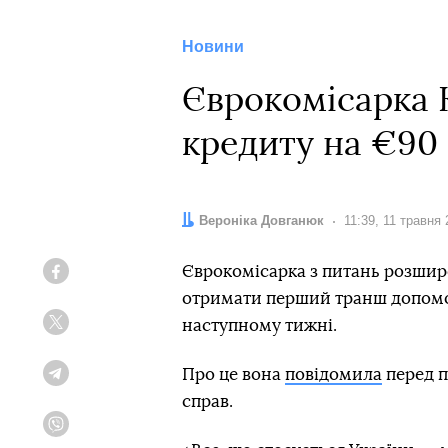
Новини
Єврокомісарка 
кредиту на €90
Автор:
Вероніка Довганюк
Дата:
11:39, 11 травня
Єврокомісарка з питань розшир
Facebook
отримати перший транш допомог
наступному тижні.
Twitter
Про це вона
повідомила
перед п
Telegram
справ.
Viber