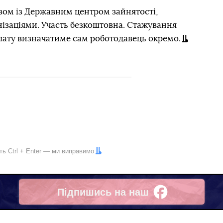
зом із Державним центром зайнятості,
нізаціями. Участь безкоштовна. Стажування
плату визначатиме сам роботодавець окремо.
іть
Ctrl
+
Enter
— ми виправимо
Підпишись на наш
Facebook