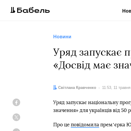
Но
Новини
Уряд запускає 
«Досвід має зн
Автор:
Світлана Кравченко
Дата:
11:53, 11 травня
Уряд запускає національну про
Facebook
значення» для українців від 50 р
Twitter
Про це
повідомила
премʼєрка Ю