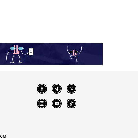
Facebook
Telegram
Twitter
Instagram
YouTube
TikTok
том