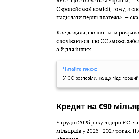
«Все, що стосується України, — 
Європейської комісії, тому, я 
надіслати перші платежі», — ска
Кос додала, що виплати розрахо
сподівається, що ЄС зможе забе
а й для інших.
Читайте також:
У ЄС розповіли, на що піде перший
Кредит на €90 мілья
У грудні 2025 року лідери ЄС с
мільярдів у 2026—2027 роках. 