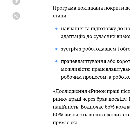
Telegram
Програма покликана покрити деф
етапи:
Viber
навчання та підготовку до но
адаптацію до сучасних вимог
зустріч з роботодавцем і об
працевлаштування або корот
можливістю працевлаштуванн
робочим процесом, а роботод
«Дослідження «Ринок праці післ
ринку праці через брак досвіду.
надійність. Водночас 65% компа
60% визнають вплив вікових сте
премʼєрка.