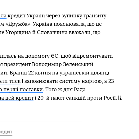
ала
кредит Україні через зупинку транзиту
м «Дружба». Україна пояснювала, що це
 але Угорщина й Словаччина вважали, що
дилась
на допомогу ЄС, щоб відремонтувати
тня президент Володимир Зеленський
й. Вранці 22 квітня на українській ділянці
ати тиск
і заповнювати систему нафтою, а 23
а перші поставки
. Того ж дня Рада
ла цей кредит
і 20-й пакет санкцій проти Росії.
редит