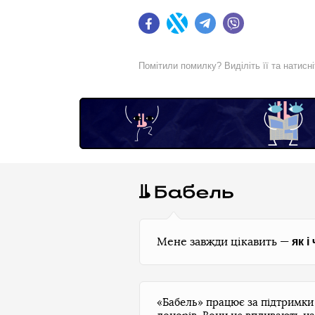
Facebook
Twitter
Telegram
Viber
Помітили помилку? Виділіть її та натисн
як і
Мене завжди цікавить —
«Бабель» працює за підтримк