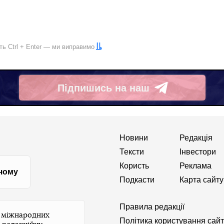
іть
Ctrl
+
Enter
— ми виправимо
Підпишись на наш
Telegram
Новини
Редакція
Тексти
Інвестори
Користь
Реклама
 чому
Подкасти
Карта сайту
Правила редакції
и міжнародних
Політика користування сай